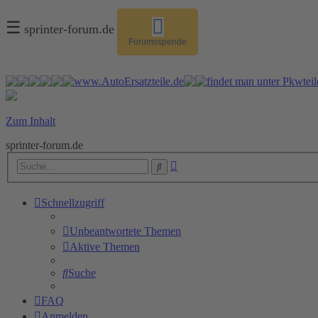
☰
sprinter-forum.de
Forumsspende
Zum Inhalt
sprinter-forum.de
Erweiterte
Suche
Suche
Schnellzugriff
Unbeantwortete Themen
Aktive Themen
Suche
FAQ
Anmelden