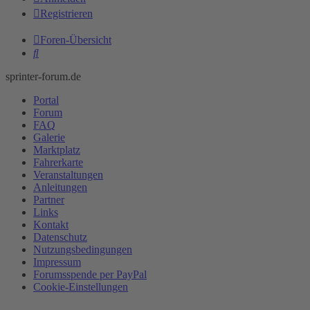
Registrieren
Foren-Übersicht
Suche
sprinter-forum.de
Portal
Forum
FAQ
Galerie
Marktplatz
Fahrerkarte
Veranstaltungen
Anleitungen
Partner
Links
Kontakt
Datenschutz
Nutzungsbedingungen
Impressum
Forumsspende per PayPal
Cookie-Einstellungen