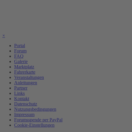
×
Portal
Forum
FAQ
Galerie
Marktplatz
Fahrerkarte
Veranstaltungen
Anleitungen
Partner
Links
Kontakt
Datenschutz
Nutzungsbedingungen
Impressum
Forumsspende per PayPal
Cookie-Einstellungen