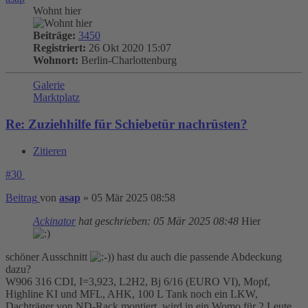
Wohnt hier
Beiträge:
3450
Registriert:
26 Okt 2020 15:07
Wohnort:
Berlin-Charlottenburg
Galerie
Marktplatz
Re: Zuziehhilfe für Schiebetür nachrüsten?
Zitieren
#30
Beitrag
von
asap
»
05 Mär 2025 08:58
Ackinator
hat geschrieben:
05 Mär 2025 08:48
Hier
schöner Ausschnitt
) hast du auch die passende Abdeckung
dazu?
W906 316 CDI, I=3,923, L2H2, Bj 6/16 (EURO VI), Mopf,
Highline KI und MFL, AHK, 100 L Tank noch ein LKW,
Dachträger von ND-Rack montiert, wird in ein Womo für 2 Leute