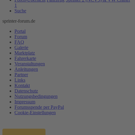
1
Suche
sprinter-forum.de
Portal
Forum
FAQ
Galerie
Marktplatz
Fahrerkarte
Veranstaltungen
Anleitungen
Partner
Links
Kontakt
Datenschutz
Nutzungsbedingungen
Impressum
Forumsspende per PayPal
Cookie-Einstellungen