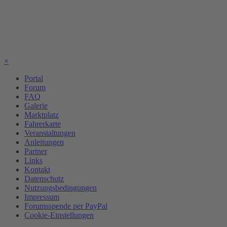
×
Portal
Forum
FAQ
Galerie
Marktplatz
Fahrerkarte
Veranstaltungen
Anleitungen
Partner
Links
Kontakt
Datenschutz
Nutzungsbedingungen
Impressum
Forumsspende per PayPal
Cookie-Einstellungen