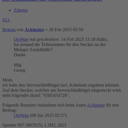
Zitieren
#23
Beitrag
von
Ackinator
»
28 Feb 2025 05:59
OpiWan
hat geschrieben:
14 Feb 2025 11:18
Hallo,
hat jemand die Teilenummer für den Stecker an der
Metzger Zuziehhilfe?
Danke
Mfg
Georg
Moin,
ich habe den Servoschließbügel incl. Kabelsatz ergattern können.
Auf dem Stecker, welcher am Servoschließbügel eingesteckt wird,
steht folgendes drauf: "0385454728".
Folgende Benutzer bedankten sich beim Autor
Ackinator
für den
Beitrag:
OpiWan
(08 Jun 2025 02:37)
Sprinter 907 (907635), L3H2, 2021