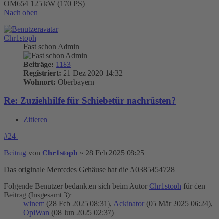
OM654 125 kW (170 PS)
Nach oben
Chr1stoph
Fast schon Admin
Beiträge:
1183
Registriert:
21 Dez 2020 14:32
Wohnort:
Oberbayern
Re: Zuziehhilfe für Schiebetür nachrüsten?
Zitieren
#24
Beitrag
von
Chr1stoph
»
28 Feb 2025 08:25
Das originale Mercedes Gehäuse hat die A0385454728
Folgende Benutzer bedankten sich beim Autor
Chr1stoph
für den
Beitrag (Insgesamt 3):
winem
(28 Feb 2025 08:31),
Ackinator
(05 Mär 2025 06:24),
OpiWan
(08 Jun 2025 02:37)