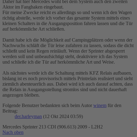
Daher hat hier Mercedes wohl bei dem System auch den zweiten
Aktor im Fanghaken eingebaut.
Für meine Zwecke reicht es allerdings so und wenn ich den Wagen
richtig abstelle, werde ich vorher das gesamte System mittels eines
kleinen Schalters in die Ausgangsposition fahren lassen und die Tür
auf herkömmliche Art schließen.
Damit habe ich die Möglichkeit auf Campingplätzen oder wenn der
Nachwuchs schläft die Tür leise zufahren zu lassen, sodass die dicht
schließt und kein Regen reinläuft. Wenn der Sprinter abgesperrt
werden soll und unbeaufsichtigt steht, deaktiviere ich das System
und schließe ich die Tür auf herkömmliche Art und Weise.
Als nächstes werde ich die Schaltung mittels KFZ Relais aufbauen,
bislang ist es noch provisorisch mittels Printrelais realisiert und sieht
ziemlich abenteuerlich aus. Dabei wird ich auch darauf achten, dass
die Relais in Ausgangsstellung stromlos sind und nicht dauerhaft
angezogen bleiben.
Folgende Benutzer bedankten sich beim Autor
winem
für den
Beitrag:
der.harleyman
(12 Okt 2024 03:59)
Mercedes Sprinter 213 CDI (906.613) 2009 - L2H2
Nach oben