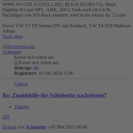
W906 316 CDI, I=3,923, L2H2, Bj 6/16 (EURO VI), Mopf,
Highline KI und MFL, AHK, 100 L Tank noch ein LKW,
Dachträger von ND-Rack montiert, wird in ein Womo für 2 Leute
Davor VW T3 TD Womo DIY mit Hubdach, VW T4 TDI Multivan
Allstar
Nach oben
Ackinator
Kennt sich schon aus
Beiträge:
84
Registriert:
16 Okt 2024 11:06
Galerie
Re: Zuziehhilfe für Schiebetür nachrüsten?
Zitieren
#29
Beitrag
von
Ackinator
»
05 Mär 2025 08:48