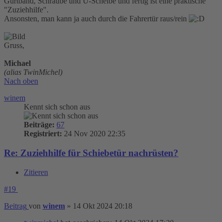
Gurtband, Schraube und U-Scheibe und fertig ist eine praktische
"Zuziehhilfe".
Ansonsten, man kann ja auch durch die Fahrertür raus/rein
Gruss,
Michael
(alias TwinMichel)
Nach oben
winem
Kennt sich schon aus
Beiträge:
67
Registriert:
24 Nov 2020 22:35
Re: Zuziehhilfe für Schiebetür nachrüsten?
Zitieren
#19
Beitrag
von
winem
»
14 Okt 2024 20:18