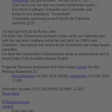
twinmichel
hat geschrieben:
14 Okt 2024 17:20
...
Aber bevor ich mir das was teures technisches kaufe.....
Ein Stück Gurtband, Schraube und U-Scheibe und
fertig ist eine praktische "Zuziehhilfe".
Ansonsten, man kann ja auch durch die Fahrertür
raus/rein
An sich geb ich dir da Recht, aber:
Ich habe eine Trennwand und kann leider nicht zur Fahrertür raus
und das mit dem Gurtband reicht bei mir nicht zu 100% zum
Zuziehen - hier müsste ich vielleicht die Schiebetür ein wenig besser
einstellen.
Ich fand den finanziellen Aufwand jetzt nicht so extrem hoch und es
ist auf jeden Fall ein nettes kleines Projekt.
Folgende Benutzer bedankten sich beim Autor
winem
für den
Beitrag (Insgesamt 2):
der.harleyman
(14 Okt 2024 20:46),
twinmichel
(23 Okt 2024
11:09)
Mercedes Sprinter 213 CDI (906.613) 2009 - L2H2
Nach oben
ck-tech
Ganz neu hier