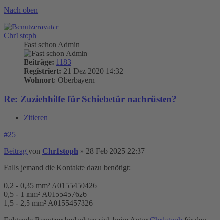
Nach oben
Chr1stoph
Fast schon Admin
Beiträge:
1183
Registriert:
21 Dez 2020 14:32
Wohnort:
Oberbayern
Re: Zuziehhilfe für Schiebetür nachrüsten?
Zitieren
#25
Beitrag
von
Chr1stoph
»
28 Feb 2025 22:37
Falls jemand die Kontakte dazu benötigt:
0,2 - 0,35 mm² A0155450426
0,5 - 1 mm² A0155457626
1,5 - 2,5 mm² A0155457826
Folgende Benutzer bedankten sich beim Autor
Chr1stoph
für den