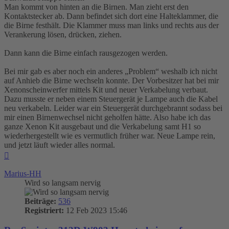
Man kommt von hinten an die Birnen. Man zieht erst den
Kontaktstecker ab. Dann befindet sich dort eine Halteklammer, die
die Birne festhält. Die Klammer muss man links und rechts aus der
Verankerung lösen, drücken, ziehen.
Dann kann die Birne einfach rausgezogen werden.
Bei mir gab es aber noch ein anderes „Problem“ weshalb ich nicht
auf Anhieb die Birne wechseln konnte. Der Vorbesitzer hat bei mir
Xenonscheinwerfer mittels Kit und neuer Verkabelung verbaut.
Dazu musste er neben einem Steuergerät je Lampe auch die Kabel
neu verkabeln. Leider war ein Steuergerät durchgebrannt sodass bei
mir einen Birnenwechsel nicht geholfen hätte. Also habe ich das
ganze Xenon Kit ausgebaut und die Verkabelung samt H1 so
wiederhergestellt wie es vermutlich früher war. Neue Lampe rein,
und jetzt läuft wieder alles normal.
Nach
oben
Marius-HH
Wird so langsam nervig
Beiträge:
536
Registriert:
12 Feb 2023 15:46