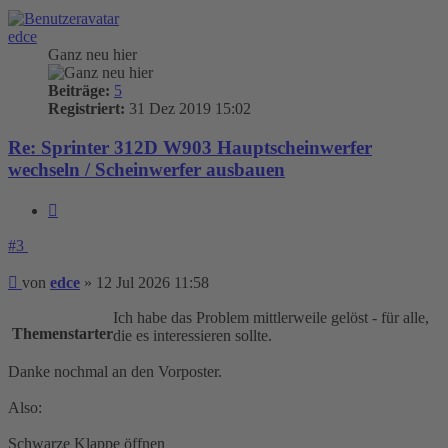
edce
Ganz neu hier
Beiträge:
5
Registriert:
31 Dez 2019 15:02
Re: Sprinter 312D W903 Hauptscheinwerfer
wechseln / Scheinwerfer ausbauen
Zitieren
#3
Beitrag
von
edce
»
12 Jul 2026 11:58
Ich habe das Problem mittlerweile gelöst - für alle,
Themenstarter
die es interessieren sollte.
Danke nochmal an den Vorposter.
Also:
Schwarze Klappe öffnen