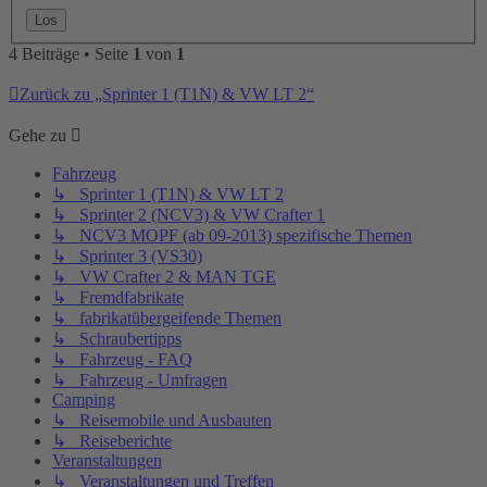
4 Beiträge • Seite
1
von
1
Zurück zu „Sprinter 1 (T1N) & VW LT 2“
Gehe zu
Fahrzeug
↳ Sprinter 1 (T1N) & VW LT 2
↳ Sprinter 2 (NCV3) & VW Crafter 1
↳ NCV3 MOPF (ab 09-2013) spezifische Themen
↳ Sprinter 3 (VS30)
↳ VW Crafter 2 & MAN TGE
↳ Fremdfabrikate
↳ fabrikatübergeifende Themen
↳ Schraubertipps
↳ Fahrzeug - FAQ
↳ Fahrzeug - Umfragen
Camping
↳ Reisemobile und Ausbauten
↳ Reiseberichte
Veranstaltungen
↳ Veranstaltungen und Treffen