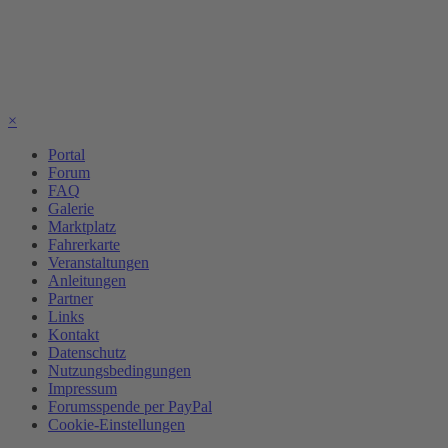
×
Portal
Forum
FAQ
Galerie
Marktplatz
Fahrerkarte
Veranstaltungen
Anleitungen
Partner
Links
Kontakt
Datenschutz
Nutzungsbedingungen
Impressum
Forumsspende per PayPal
Cookie-Einstellungen