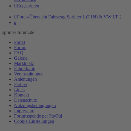
Registrieren
Foren-Übersicht
Fahrzeug
Sprinter 1 (T1N) & VW LT 2
Suche
sprinter-forum.de
Portal
Forum
FAQ
Galerie
Marktplatz
Fahrerkarte
Veranstaltungen
Anleitungen
Partner
Links
Kontakt
Datenschutz
Nutzungsbedingungen
Impressum
Forumsspende per PayPal
Cookie-Einstellungen