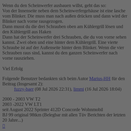
Wenn du den Scheinwerfer ausbauen willst, geht das so:
Von der Innenseite neben dem Scheinwerfergehäuse ist eine lasche
vom Blinker. Die muss man nach außen drücken und dann wird der
Blinker nach vorne rausgezogen.
Dann musst du die drei Schrauben oben am Kühlergrill lösen und
den Kühlergrill aus Haken
Dann hat der Scheinwerfer drei Schrauben, die du von vorne sehen
kannst. Zwei oben und eine hinter dem Kühlergrill. Eine vierte
Schraube ist auf der Außenseite hinter dem Blinker. Wenn die vier
Schrauben raus sind, kannst du den ganzen Scheinwerfer nach
vorne rausziehen.
Viel Erfolg
Folgende Benutzer bedankten sich beim Autor
Marius-HH
für den
Beitrag (Insgesamt 2):
fuzzy-baer
(08 Jul 2026 22:31),
limmi
(16 Jul 2026 18:04)
2000 - 2003 VW T2
2003 -2022 VW LT1
seit August 2022 Sprinter 412D Concorde Wohnmobil
BJ 99 original 98tkm (Belegbar mit allen Tüv Berichten der letzten
20 Jahre...)
Nach
oben