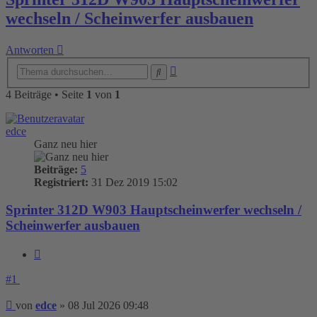
wechseln / Scheinwerfer ausbauen
Antworten
Erweiterte
Suche
Suche
4 Beiträge • Seite
1
von
1
edce
Ganz neu hier
Beiträge:
5
Registriert:
31 Dez 2019 15:02
Sprinter 312D W903 Hauptscheinwerfer wechseln /
Scheinwerfer ausbauen
Zitieren
#1
Beitrag
von
edce
»
08 Jul 2026 09:48