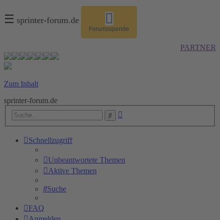
☰
sprinter-forum.de
Forumsspende
PARTNER
Zum Inhalt
sprinter-forum.de
Erweiterte
Suche
Suche
Schnellzugriff
Unbeantwortete Themen
Aktive Themen
Suche
FAQ
Anmelden