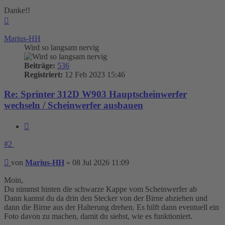
Danke!!
Nach
oben
Marius-HH
Wird so langsam nervig
Beiträge:
536
Registriert:
12 Feb 2023 15:46
Re: Sprinter 312D W903 Hauptscheinwerfer
wechseln / Scheinwerfer ausbauen
Zitieren
#2
Beitrag
von
Marius-HH
»
08 Jul 2026 11:09
Moin,
Du nimmst hinten die schwarze Kappe vom Scheinwerfer ab
Dann kannst du da drin den Stecker von der Birne abziehen und
dann die Birne aus der Halterung drehen. Es hilft dann eventuell ein
Foto davon zu machen, damit du siehst, wie es funktioniert.