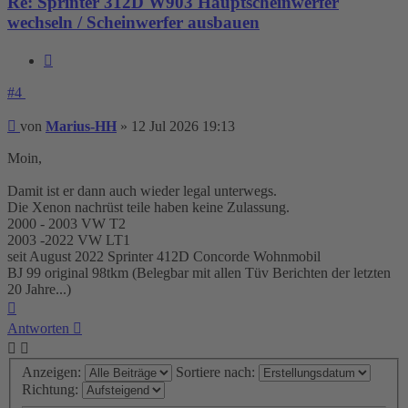
Re: Sprinter 312D W903 Hauptscheinwerfer
wechseln / Scheinwerfer ausbauen
Zitieren
#4
Beitrag
von
Marius-HH
»
12 Jul 2026 19:13
Moin,
Damit ist er dann auch wieder legal unterwegs.
Die Xenon nachrüst teile haben keine Zulassung.
2000 - 2003 VW T2
2003 -2022 VW LT1
seit August 2022 Sprinter 412D Concorde Wohnmobil
BJ 99 original 98tkm (Belegbar mit allen Tüv Berichten der letzten
20 Jahre...)
Nach
oben
Antworten
Anzeigen:
Sortiere nach:
Richtung: