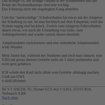
Das richtige Öl, der richtige Ölstand in der Schalteinheit und das
Relais der Hydraulikpumpe sind sehr wichtig.
Das Fahrzeug nicht mit eingelegtem Gang abstellen.
Und das "merkwürdige" Schaltverhalten hat etwas mit der Adaption
der Schaltung zu tun. Ist man hecktisch auf dem Fahrpedal, wird das
System ruppig und hecktisch. Zurück zum ruhigeren Fahrverhalten
dauert etwas, wie auch die Umstellung von Sollo- zum
Anhängerbetrieb und wieder zurück dauert ebenfalls.
Adaptionsdaten zurücksetzen und eine ordentliche Adaptionsfahrt
wirkt Wunder.
Mein Junior hat, während des Studiums und noch kurz danach, eine
S203 mit genau diesem Getriebe mehr als 5 Jahre problemlos und
recht gern gefahren.
ICH würde den Kauf nicht allein vom Getriebe abhängig machen.
Gruß aus OWL
v-dulli (Helmut)
_______________________________________________________
NCV3 316CDI, 7G, Hymer GCS 4x2 i=3,923, 255/55 R18,
Verbrauch 9,69l
Nach oben