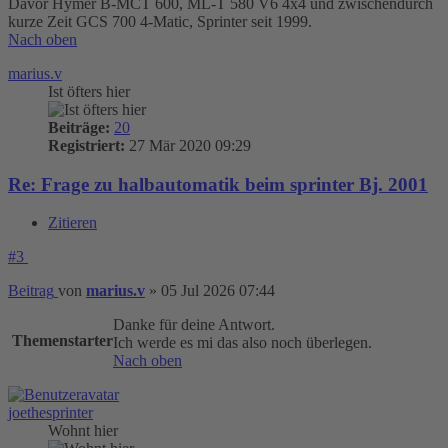
Davor Hymer B-MCT 600, ML-T 580 V6 4x4 und zwischendurch
kurze Zeit GCS 700 4-Matic, Sprinter seit 1999.
Nach oben
marius.v
Ist öfters hier
Beiträge:
20
Registriert:
27 Mär 2020 09:29
Re: Frage zu halbautomatik beim sprinter Bj. 2001
Zitieren
#3
Beitrag
von
marius.v
»
05 Jul 2026 07:44
Danke für deine Antwort.
Themenstarter
Ich werde es mi das also noch überlegen.
Nach oben
joethesprinter
Wohnt hier