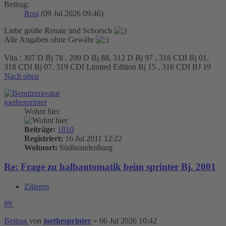
Beitrag:
Rosi
(09 Jul 2026 09:46)
Liebe grüße Renate und Schorsch
Alle Angaben ohne Gewähr
Vita : 307 D Bj 78 , 209 D Bj 88, 312 D Bj 97 , 316 CDI Bj 01,
318 CDI Bj 07, 319 CDI Limited Edition Bj 15 , 316 CDI BJ 19
Nach oben
joethesprinter
Wohnt hier
Beiträge:
1810
Registriert:
16 Jul 2011 12:22
Wohnort:
Südbrandenburg
Re: Frage zu halbautomatik beim sprinter Bj. 2001
Zitieren
#9
Beitrag
von
joethesprinter
»
06 Jul 2026 10:42