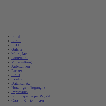
×
Portal
Forum
FAQ
Galerie
Marktplatz
Fahrerkarte
Veranstaltungen
Anleitungen
Partner
Links
Kontakt
Datenschutz
Nutzungsbedingungen
Impressum
Forumsspende per PayPal
Cookie-Einstellungen