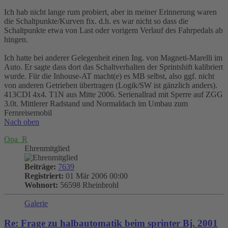
Ich hab nicht lange rum probiert, aber in meiner Erinnerung waren
die Schaltpunkte/Kurven fix. d.h. es war nicht so dass die
Schaltpunkte etwa von Last oder vorigem Verlauf des Fahrpedals ab
hingen.
Ich hatte bei anderer Gelegenheit einen Ing. von Magneti-Marelli im
Auto. Er sagte dass dort das Schaltverhalten der Sprintshift kalibriert
wurde. Für die Inhouse-AT macht(e) es MB selbst, also ggf. nicht
von anderen Getrieben übertragen (Logik/SW ist gänzlich anders).
413CDI 4x4. T1N aus Mitte 2006. Serienallrad mit Sperre auf ZGG
3.0t. Mittlerer Radstand und Normaldach im Umbau zum
Fernreisemobil
Nach oben
Opa_R
Ehrenmitglied
Beiträge:
7639
Registriert:
01 Mär 2006 00:00
Wohnort:
56598 Rheinbrohl
Galerie
Re: Frage zu halbautomatik beim sprinter Bj. 2001