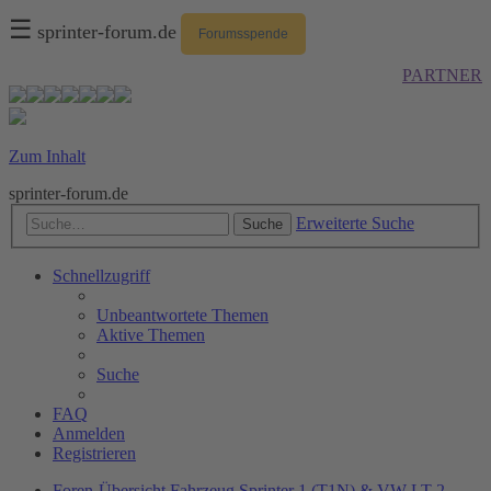
☰
sprinter-forum.de
Forumsspende
PARTNER
Zum Inhalt
sprinter-forum.de
Erweiterte Suche
Suche
Schnellzugriff
Unbeantwortete Themen
Aktive Themen
Suche
FAQ
Anmelden
Registrieren
Foren-Übersicht
Fahrzeug
Sprinter 1 (T1N) & VW LT 2