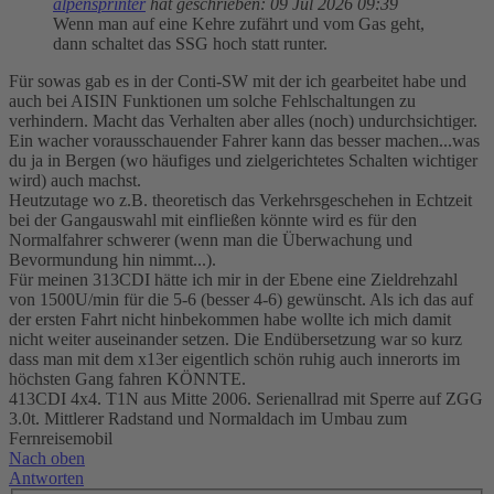
alpensprinter
hat geschrieben:
09 Jul 2026 09:39
Wenn man auf eine Kehre zufährt und vom Gas geht,
dann schaltet das SSG hoch statt runter.
Für sowas gab es in der Conti-SW mit der ich gearbeitet habe und
auch bei AISIN Funktionen um solche Fehlschaltungen zu
verhindern. Macht das Verhalten aber alles (noch) undurchsichtiger.
Ein wacher vorausschauender Fahrer kann das besser machen...was
du ja in Bergen (wo häufiges und zielgerichtetes Schalten wichtiger
wird) auch machst.
Heutzutage wo z.B. theoretisch das Verkehrsgeschehen in Echtzeit
bei der Gangauswahl mit einfließen könnte wird es für den
Normalfahrer schwerer (wenn man die Überwachung und
Bevormundung hin nimmt...).
Für meinen 313CDI hätte ich mir in der Ebene eine Zieldrehzahl
von 1500U/min für die 5-6 (besser 4-6) gewünscht. Als ich das auf
der ersten Fahrt nicht hinbekommen habe wollte ich mich damit
nicht weiter auseinander setzen. Die Endübersetzung war so kurz
dass man mit dem x13er eigentlich schön ruhig auch innerorts im
höchsten Gang fahren KÖNNTE.
413CDI 4x4. T1N aus Mitte 2006. Serienallrad mit Sperre auf ZGG
3.0t. Mittlerer Radstand und Normaldach im Umbau zum
Fernreisemobil
Nach oben
Antworten