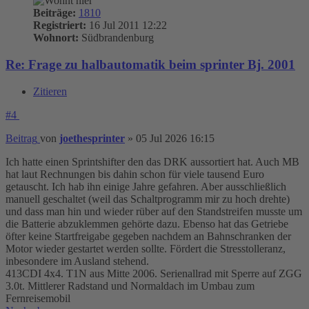
Beiträge:
1810
Registriert:
16 Jul 2011 12:22
Wohnort:
Südbrandenburg
Re: Frage zu halbautomatik beim sprinter Bj. 2001
Zitieren
#4
Beitrag
von
joethesprinter
»
05 Jul 2026 16:15
Ich hatte einen Sprintshifter den das DRK aussortiert hat. Auch MB
hat laut Rechnungen bis dahin schon für viele tausend Euro
getauscht. Ich hab ihn einige Jahre gefahren. Aber ausschließlich
manuell geschaltet (weil das Schaltprogramm mir zu hoch drehte)
und dass man hin und wieder rüber auf den Standstreifen musste um
die Batterie abzuklemmen gehörte dazu. Ebenso hat das Getriebe
öfter keine Startfreigabe gegeben nachdem an Bahnschranken der
Motor wieder gestartet werden sollte. Fördert die Stresstolleranz,
inbesondere im Ausland stehend.
413CDI 4x4. T1N aus Mitte 2006. Serienallrad mit Sperre auf ZGG
3.0t. Mittlerer Radstand und Normaldach im Umbau zum
Fernreisemobil