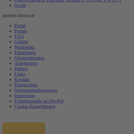
Suche
sprinter-forum.de
Portal
Forum
FAQ
Galerie
Marktplatz
Fahrerkarte
Veranstaltungen
Anleitungen
Partner
Links
Kontakt
Datenschutz
Nutzungsbedingungen
Impressum
Forumsspende per PayPal
Cookie-Einstellungen