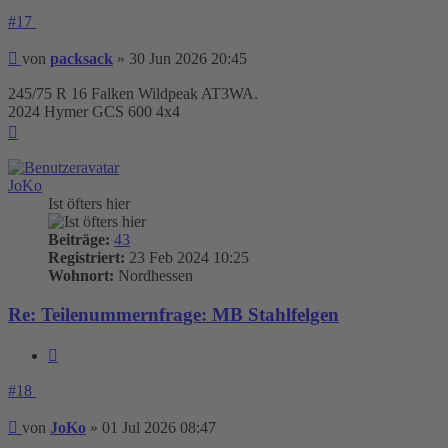
#17
Beitrag
von
packsack
»
30 Jun 2026 20:45
245/75 R 16 Falken Wildpeak AT3WA.
2024 Hymer GCS 600 4x4
Nach
oben
JoKo
Ist öfters hier
Beiträge:
43
Registriert:
23 Feb 2024 10:25
Wohnort:
Nordhessen
Re: Teilenummernfrage: MB Stahlfelgen
Zitieren
#18
Beitrag
von
JoKo
»
01 Jul 2026 08:47