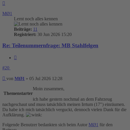
Nach
oben
MØ1
Lernt noch alles kennen
Beiträge:
11
Registriert:
30 Jun 2026 15:20
Re: Teilenummernfrage: MB Stahlfelgen
Zitieren
#20
Beitrag
von
MØ1
»
05 Jul 2026 12:28
Moin zusammen,
Themenstarter
ich habe gestern nochmal an dem Fahrzeug
nachgeschaut und muss tatsächlich meinen Irrtum (17") einräumen.
Da habe ich mich tatsächlich verguckt, dennoch vielen Dank für die
Aufklärung.
Folgende Benutzer bedankten sich beim Autor
MØ1
für den
Beitrag: