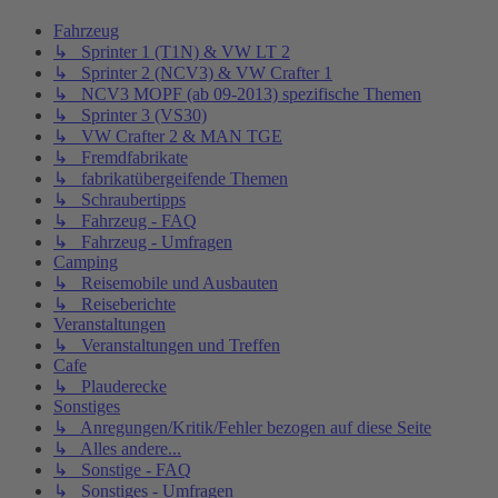
Fahrzeug
↳ Sprinter 1 (T1N) & VW LT 2
↳ Sprinter 2 (NCV3) & VW Crafter 1
↳ NCV3 MOPF (ab 09-2013) spezifische Themen
↳ Sprinter 3 (VS30)
↳ VW Crafter 2 & MAN TGE
↳ Fremdfabrikate
↳ fabrikatübergeifende Themen
↳ Schraubertipps
↳ Fahrzeug - FAQ
↳ Fahrzeug - Umfragen
Camping
↳ Reisemobile und Ausbauten
↳ Reiseberichte
Veranstaltungen
↳ Veranstaltungen und Treffen
Cafe
↳ Plauderecke
Sonstiges
↳ Anregungen/Kritik/Fehler bezogen auf diese Seite
↳ Alles andere...
↳ Sonstige - FAQ
↳ Sonstiges - Umfragen