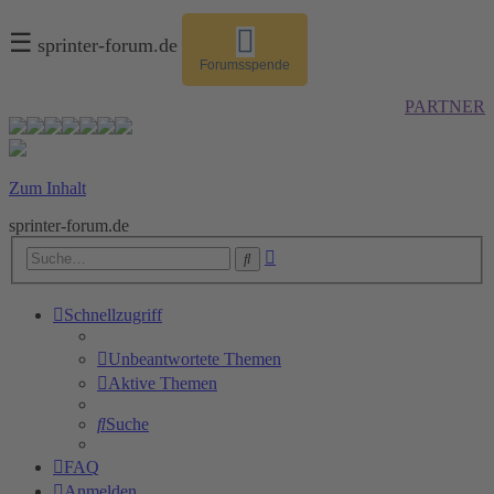
☰
sprinter-forum.de
Forumsspende
PARTNER
Zum Inhalt
sprinter-forum.de
Erweiterte
Suche
Suche
Schnellzugriff
Unbeantwortete Themen
Aktive Themen
Suche
FAQ
Anmelden