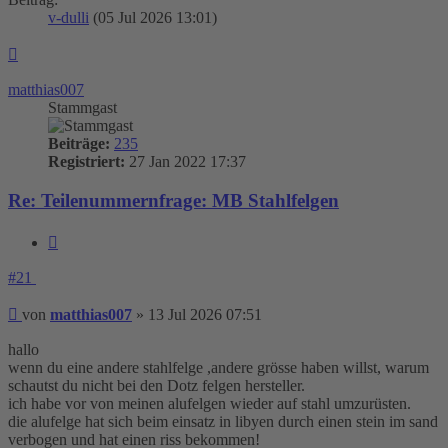
v-dulli
(05 Jul 2026 13:01)
Nach
oben
matthias007
Stammgast
Beiträge:
235
Registriert:
27 Jan 2022 17:37
Re: Teilenummernfrage: MB Stahlfelgen
Zitieren
#21
Beitrag
von
matthias007
»
13 Jul 2026 07:51
hallo
wenn du eine andere stahlfelge ,andere grösse haben willst, warum
schautst du nicht bei den Dotz felgen hersteller.
ich habe vor von meinen alufelgen wieder auf stahl umzurüsten.
die alufelge hat sich beim einsatz in libyen durch einen stein im sand
verbogen und hat einen riss bekommen!