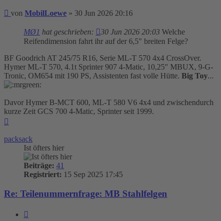
Beitrag
von
MobilLoewe
»
30 Jun 2026 20:16
MØ1
hat geschrieben:
30 Jun 2026 20:03
Welche
Reifendimension fahrt ihr auf der 6,5" breiten Felge?
BF Goodrich AT 245/75 R16, Serie ML-T 570 4x4 CrossOver.
Hymer ML-T 570, 4.1t Sprinter 907 4-Matic, 10,25″ MBUX, 9-G-
Tronic, OM654 mit 190 PS, Assistenten fast volle Hütte.
Big Toy
...
Davor Hymer B-MCT 600, ML-T 580 V6 4x4 und zwischendurch
kurze Zeit GCS 700 4-Matic, Sprinter seit 1999.
Nach
oben
packsack
Ist öfters hier
Beiträge:
41
Registriert:
15 Sep 2025 17:45
Re: Teilenummernfrage: MB Stahlfelgen
Zitieren