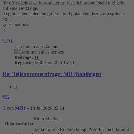
für offroadeinsätze besonderer art rüste ich um auf stahl und gehe
auf eine Dotzfelge.
da gibt es verschiedene grössen und gutachten dazu zum sprinter
4x4.
gruss matthias
Nach
oben
MØ1
Lernt noch alles kennen
Beiträge:
11
Registriert:
30 Jun 2026 15:20
Re: Teilenummernfrage: MB Stahlfelgen
Zitieren
#22
Beitrag
von
MØ1
»
13 Jul 2026 22:14
Moin Matthias,
Themenstarter
danke für die Rückmeldung. Also für mich kommt