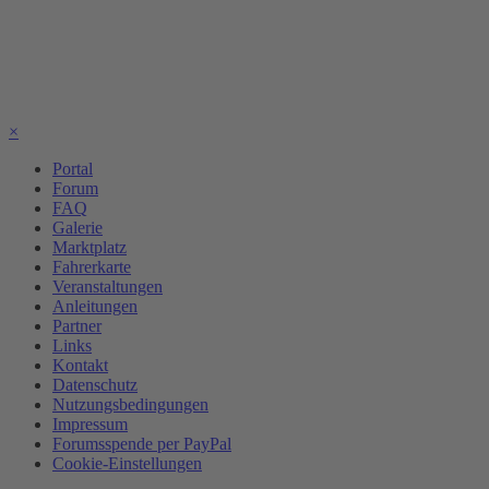
×
Portal
Forum
FAQ
Galerie
Marktplatz
Fahrerkarte
Veranstaltungen
Anleitungen
Partner
Links
Kontakt
Datenschutz
Nutzungsbedingungen
Impressum
Forumsspende per PayPal
Cookie-Einstellungen