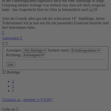
in der Fahrzeugkombi eigentlich auch nur eine Stahlfelge in frage.
Ursprung meiner Anfrage war einfach nur, dass ich mich verguckt
hatte - das Augenlicht lässt im Alter ja bekanntlich nach
Also im Grunde alles gut mit der schwarzen 16" Stahlfelge, deren
Teilenummer ich ja nun nur für ein passendes Ersatzrad brauche und
hier bekommen habe.
Nach
oben
Antworten
Anzeigen:
Sortiere nach:
Richtung:
22 Beiträge
Vorherige
1
2
Zurück zu „Sprinter 3 (VS30)“
Gehe zu