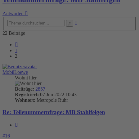
Antworten
Erweiterte
Suche
Suche
22 Beiträge
Vorherige
1
2
MobilLoewe
Wohnt hier
Beiträge:
2857
Registriert:
07 Jun 2022 10:43
Wohnort:
Metropole Ruhr
Re: Teilenummernfrage: MB Stahlfelgen
Zitieren
#16