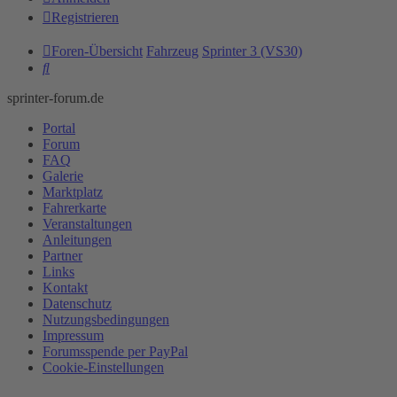
Registrieren
Foren-Übersicht
Fahrzeug
Sprinter 3 (VS30)
Suche
sprinter-forum.de
Portal
Forum
FAQ
Galerie
Marktplatz
Fahrerkarte
Veranstaltungen
Anleitungen
Partner
Links
Kontakt
Datenschutz
Nutzungsbedingungen
Impressum
Forumsspende per PayPal
Cookie-Einstellungen