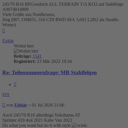
245/70 R16 BFGoodrich ALL TERRAIN T/A KO2 auf Stahlfelge
A9074014900
Viele Grüße aus Nordhessen,
Jörg (907, OM651, 316 CDI RWD iHA 3,692 L2H2 als Stealth-
Womo)
Nach
oben
Eisbär
Wohnt hier
Beiträge:
1541
Registriert:
23 Mär 2022 19:34
Re: Teilenummernfrage: MB Stahlfelgen
Zitieren
#19
Beitrag
von
Eisbär
»
01 Jul 2026 21:06
Auch 245/70 R16 allerdings Yokohama AT
Sprinter 419 4x4 2021 Kabe Van 2022
Do what you want but do it with style