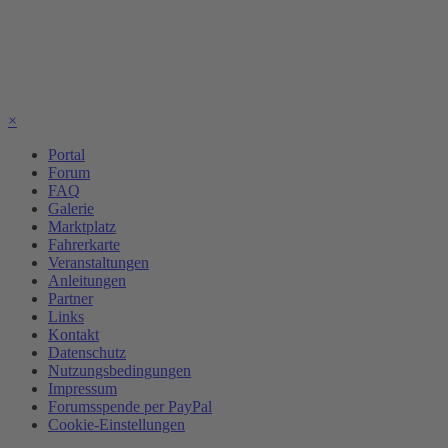
×
Portal
Forum
FAQ
Galerie
Marktplatz
Fahrerkarte
Veranstaltungen
Anleitungen
Partner
Links
Kontakt
Datenschutz
Nutzungsbedingungen
Impressum
Forumsspende per PayPal
Cookie-Einstellungen