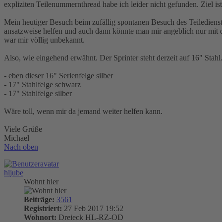
expliziten Teilenummernthread habe ich leider nicht gefunden. Ziel i
Mein heutiger Besuch beim zufällig spontanen Besuch des Teilediens
ansatzweise helfen und auch dann könnte man mir angeblich nur mit 
war mir völlig unbekannt.
Also, wie eingehend erwähnt. Der Sprinter steht derzeit auf 16" Sta
- eben dieser 16" Serienfelge silber
- 17" Stahlfelge schwarz
- 17" Stahlfelge silber
Wäre toll, wenn mir da jemand weiter helfen kann.
Viele Grüße
Michael
Nach oben
hljube
Wohnt hier
Beiträge:
3561
Registriert:
27 Feb 2017 19:52
Wohnort:
Dreieck HL-RZ-OD