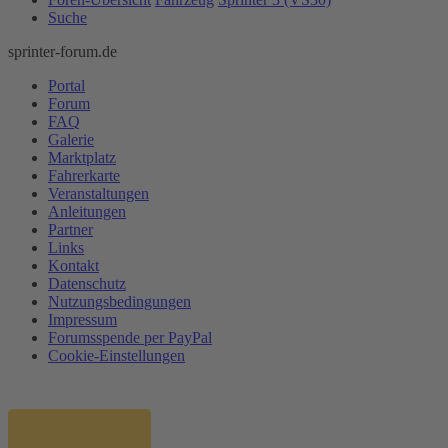
Suche
sprinter-forum.de
Portal
Forum
FAQ
Galerie
Marktplatz
Fahrerkarte
Veranstaltungen
Anleitungen
Partner
Links
Kontakt
Datenschutz
Nutzungsbedingungen
Impressum
Forumsspende per PayPal
Cookie-Einstellungen