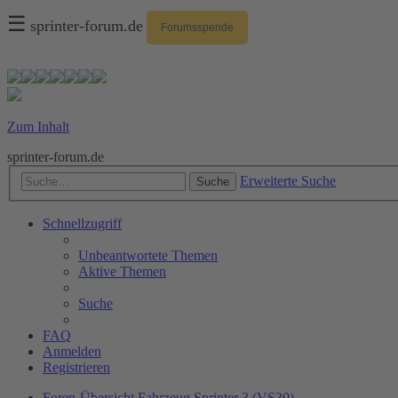
☰
sprinter-forum.de
Forumsspende
Zum Inhalt
sprinter-forum.de
Erweiterte Suche
Suche
Schnellzugriff
Unbeantwortete Themen
Aktive Themen
Suche
FAQ
Anmelden
Registrieren
Foren-Übersicht
Fahrzeug
Sprinter 3 (VS30)