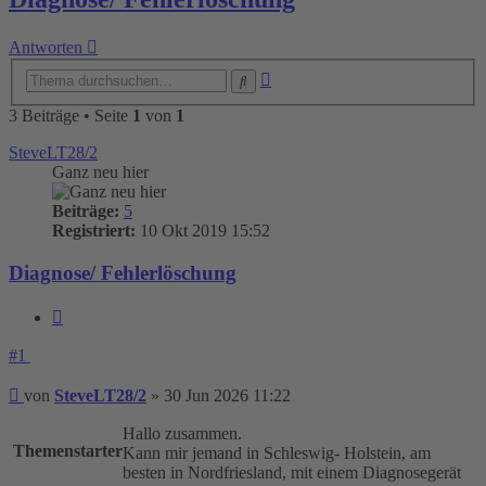
Antworten
Erweiterte
Suche
Suche
3 Beiträge • Seite
1
von
1
SteveLT28/2
Ganz neu hier
Beiträge:
5
Registriert:
10 Okt 2019 15:52
Diagnose/ Fehlerlöschung
Zitieren
#1
Beitrag
von
SteveLT28/2
»
30 Jun 2026 11:22
Hallo zusammen.
Themenstarter
Kann mir jemand in Schleswig- Holstein, am
besten in Nordfriesland, mit einem Diagnosegerät