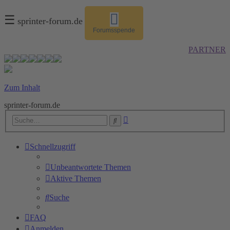
☰
sprinter-forum.de
Forumsspende
PARTNER
Zum Inhalt
sprinter-forum.de
Erweiterte
Suche
Suche
Schnellzugriff
Unbeantwortete Themen
Aktive Themen
Suche
FAQ
Anmelden