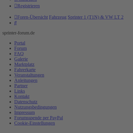
Registrieren
Foren-Übersicht
Fahrzeug
Sprinter 1 (T1N) & VW LT 2
Suche
sprinter-forum.de
Portal
Forum
FAQ
Galerie
Marktplatz
Fahrerkarte
Veranstaltungen
Anleitungen
Partner
Links
Kontakt
Datenschutz
Nutzungsbedingungen
Impressum
Forumsspende per PayPal
Cookie-Einstellungen