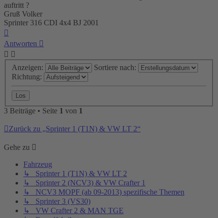
auftritt ?
Gruß Volker
Sprinter 316 CDI 4x4 BJ 2001
Nach
oben
Antworten
Anzeigen:
Sortiere nach:
Richtung:
3 Beiträge • Seite
1
von
1
Zurück zu „Sprinter 1 (T1N) & VW LT 2“
Gehe zu
Fahrzeug
↳ Sprinter 1 (T1N) & VW LT 2
↳ Sprinter 2 (NCV3) & VW Crafter 1
↳ NCV3 MOPF (ab 09-2013) spezifische Themen
↳ Sprinter 3 (VS30)
↳ VW Crafter 2 & MAN TGE