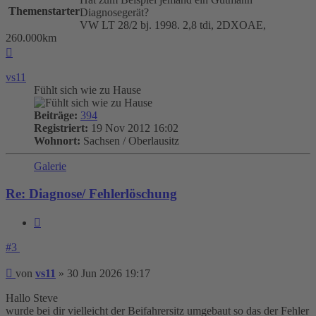
Themenstarter
Diagnosegerät?
VW LT 28/2 bj. 1998. 2,8 tdi, 2DXOAE,
260.000km
Nach
oben
vs11
Fühlt sich wie zu Hause
Beiträge:
394
Registriert:
19 Nov 2012 16:02
Wohnort:
Sachsen / Oberlausitz
Galerie
Re: Diagnose/ Fehlerlöschung
Zitieren
#3
Beitrag
von
vs11
»
30 Jun 2026 19:17
Hallo Steve
wurde bei dir vielleicht der Beifahrersitz umgebaut so das der Fehler