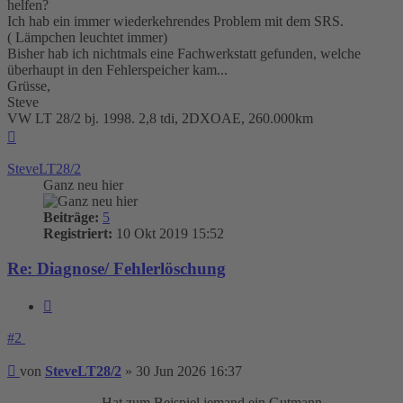
helfen?
Ich hab ein immer wiederkehrendes Problem mit dem SRS.
( Lämpchen leuchtet immer)
Bisher hab ich nichtmals eine Fachwerkstatt gefunden, welche
überhaupt in den Fehlerspeicher kam...
Grüsse,
Steve
VW LT 28/2 bj. 1998. 2,8 tdi, 2DXOAE, 260.000km
Nach
oben
SteveLT28/2
Ganz neu hier
Beiträge:
5
Registriert:
10 Okt 2019 15:52
Re: Diagnose/ Fehlerlöschung
Zitieren
#2
Beitrag
von
SteveLT28/2
»
30 Jun 2026 16:37
Hat zum Beispiel jemand ein Gutmann