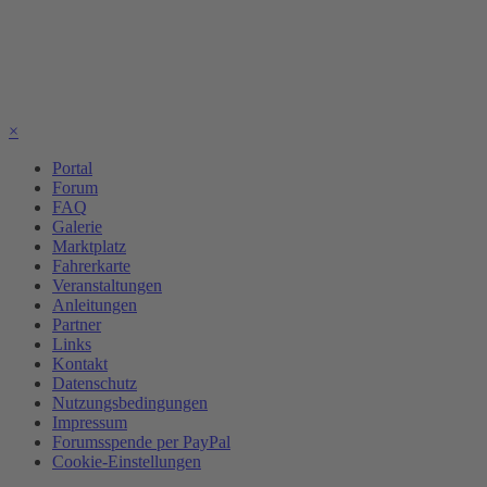
×
Portal
Forum
FAQ
Galerie
Marktplatz
Fahrerkarte
Veranstaltungen
Anleitungen
Partner
Links
Kontakt
Datenschutz
Nutzungsbedingungen
Impressum
Forumsspende per PayPal
Cookie-Einstellungen