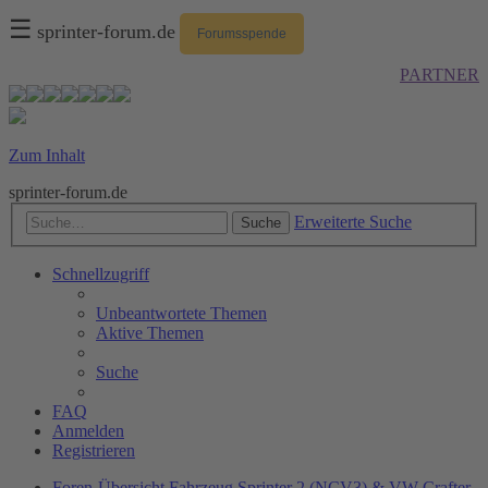
☰
sprinter-forum.de
Forumsspende
PARTNER
Zum Inhalt
sprinter-forum.de
Erweiterte Suche
Suche
Schnellzugriff
Unbeantwortete Themen
Aktive Themen
Suche
FAQ
Anmelden
Registrieren
Foren-Übersicht
Fahrzeug
Sprinter 2 (NCV3) & VW Crafter