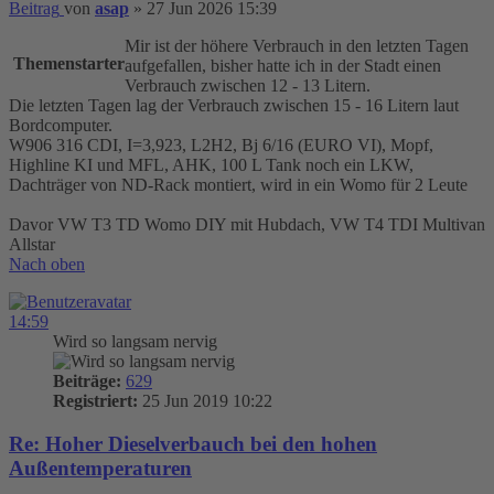
Beitrag
von
asap
»
27 Jun 2026 15:39
Mir ist der höhere Verbrauch in den letzten Tagen
Themenstarter
aufgefallen, bisher hatte ich in der Stadt einen
Verbrauch zwischen 12 - 13 Litern.
Die letzten Tagen lag der Verbrauch zwischen 15 - 16 Litern laut
Bordcomputer.
W906 316 CDI, I=3,923, L2H2, Bj 6/16 (EURO VI), Mopf,
Highline KI und MFL, AHK, 100 L Tank noch ein LKW,
Dachträger von ND-Rack montiert, wird in ein Womo für 2 Leute
Davor VW T3 TD Womo DIY mit Hubdach, VW T4 TDI Multivan
Allstar
Nach oben
14:59
Wird so langsam nervig
Beiträge:
629
Registriert:
25 Jun 2019 10:22
Re: Hoher Dieselverbauch bei den hohen
Außentemperaturen