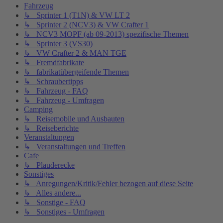
Fahrzeug
↳ Sprinter 1 (T1N) & VW LT 2
↳ Sprinter 2 (NCV3) & VW Crafter 1
↳ NCV3 MOPF (ab 09-2013) spezifische Themen
↳ Sprinter 3 (VS30)
↳ VW Crafter 2 & MAN TGE
↳ Fremdfabrikate
↳ fabrikatübergeifende Themen
↳ Schraubertipps
↳ Fahrzeug - FAQ
↳ Fahrzeug - Umfragen
Camping
↳ Reisemobile und Ausbauten
↳ Reiseberichte
Veranstaltungen
↳ Veranstaltungen und Treffen
Cafe
↳ Plauderecke
Sonstiges
↳ Anregungen/Kritik/Fehler bezogen auf diese Seite
↳ Alles andere...
↳ Sonstige - FAQ
↳ Sonstiges - Umfragen