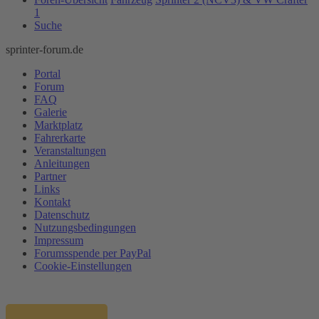
1
Suche
sprinter-forum.de
Portal
Forum
FAQ
Galerie
Marktplatz
Fahrerkarte
Veranstaltungen
Anleitungen
Partner
Links
Kontakt
Datenschutz
Nutzungsbedingungen
Impressum
Forumsspende per PayPal
Cookie-Einstellungen