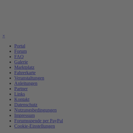
×
Portal
Forum
FAQ
Galerie
Marktplatz
Fahrerkarte
Veranstaltungen
Anleitungen
Partner
Links
Kontakt
Datenschutz
Nutzungsbedingungen
Impressum
Forumsspende per PayPal
Cookie-Einstellungen