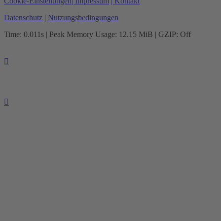
Cookie-Einstellungen
| Impressum
| Kontakt
Datenschutz
|
Nutzungsbedingungen
Time: 0.011s
| Peak Memory Usage: 12.15 MiB | GZIP: Off