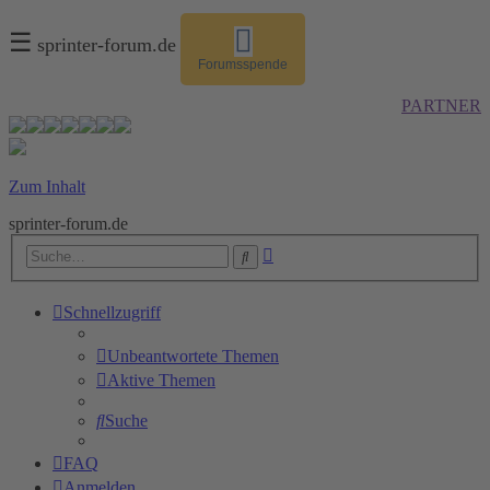
☰
sprinter-forum.de
Forumsspende
PARTNER
Zum Inhalt
sprinter-forum.de
Erweiterte
Suche
Suche
Schnellzugriff
Unbeantwortete Themen
Aktive Themen
Suche
FAQ
Anmelden