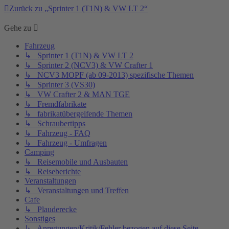
Zurück zu „Sprinter 1 (T1N) & VW LT 2“
Gehe zu
Fahrzeug
↳ Sprinter 1 (T1N) & VW LT 2
↳ Sprinter 2 (NCV3) & VW Crafter 1
↳ NCV3 MOPF (ab 09-2013) spezifische Themen
↳ Sprinter 3 (VS30)
↳ VW Crafter 2 & MAN TGE
↳ Fremdfabrikate
↳ fabrikatübergeifende Themen
↳ Schraubertipps
↳ Fahrzeug - FAQ
↳ Fahrzeug - Umfragen
Camping
↳ Reisemobile und Ausbauten
↳ Reiseberichte
Veranstaltungen
↳ Veranstaltungen und Treffen
Cafe
↳ Plauderecke
Sonstiges
↳ Anregungen/Kritik/Fehler bezogen auf diese Seite