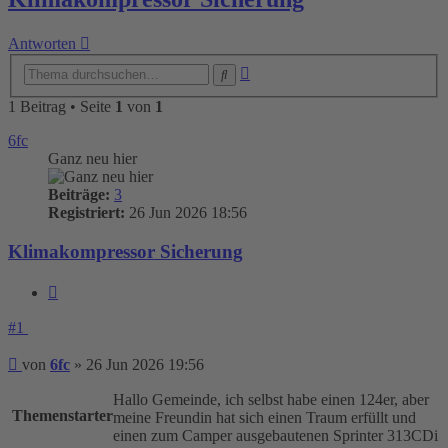
Antworten
Erweiterte
Suche
Suche
1 Beitrag • Seite
1
von
1
6fc
Ganz neu hier
Beiträge:
3
Registriert:
26 Jun 2026 18:56
Klimakompressor Sicherung
Zitieren
#1
Beitrag
von
6fc
»
26 Jun 2026 19:56
Hallo Gemeinde, ich selbst habe einen 124er, aber
Themenstarter
meine Freundin hat sich einen Traum erfüllt und
einen zum Camper ausgebautenen Sprinter 313CDi