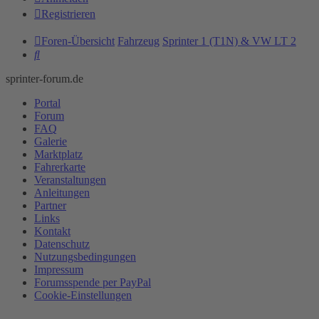
Registrieren
Foren-Übersicht
Fahrzeug
Sprinter 1 (T1N) & VW LT 2
Suche
sprinter-forum.de
Portal
Forum
FAQ
Galerie
Marktplatz
Fahrerkarte
Veranstaltungen
Anleitungen
Partner
Links
Kontakt
Datenschutz
Nutzungsbedingungen
Impressum
Forumsspende per PayPal
Cookie-Einstellungen