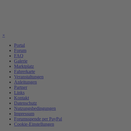
×
Portal
Forum
FAQ
Galerie
Marktplatz
Fahrerkarte
Veranstaltungen
Anleitungen
Partner
Links
Kontakt
Datenschutz
Nutzungsbedingungen
Impressum
Forumsspende per PayPal
Cookie-Einstellungen