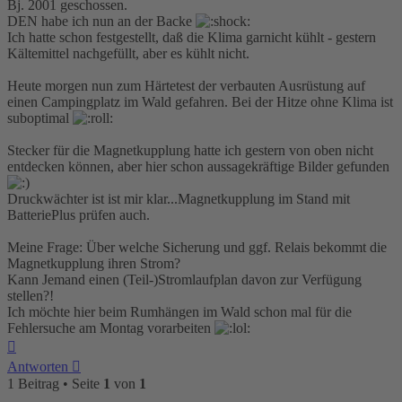
Bj. 2001 geschossen.
DEN habe ich nun an der Backe
Ich hatte schon festgestellt, daß die Klima garnicht kühlt - gestern
Kältemittel nachgefüllt, aber es kühlt nicht.
Heute morgen nun zum Härtetest der verbauten Ausrüstung auf
einen Campingplatz im Wald gefahren. Bei der Hitze ohne Klima ist
suboptimal
Stecker für die Magnetkupplung hatte ich gestern von oben nicht
entdecken können, aber hier schon aussagekräftige Bilder gefunden
Druckwächter ist ist mir klar...Magnetkupplung im Stand mit
BatteriePlus prüfen auch.
Meine Frage: Über welche Sicherung und ggf. Relais bekommt die
Magnetkupplung ihren Strom?
Kann Jemand einen (Teil-)Stromlaufplan davon zur Verfügung
stellen?!
Ich möchte hier beim Rumhängen im Wald schon mal für die
Fehlersuche am Montag vorarbeiten
Nach
oben
Antworten
1 Beitrag • Seite
1
von
1