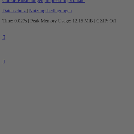
Cookie-Einstellungen
| Impressum
| Kontakt
Datenschutz
|
Nutzungsbedingungen
Time: 0.027s
| Peak Memory Usage: 12.15 MiB | GZIP: Off