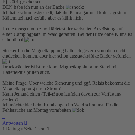
Bj. 2001 geschossen.
DEN habe ich nun an der Backe
Ich hatte schon festgestellt, daß die Klima garnicht kühlt - gestern
Kältemittel nachgefüllt, aber es kühlt nicht.
Heute morgen nun zum Härtetest der verbauten Ausrüstung auf
einen Campingplatz im Wald gefahren. Bei der Hitze ohne Klima ist
suboptimal
Stecker für die Magnetkupplung hatte ich gestern von oben nicht
entdecken können, aber hier schon aussagekräftige Bilder gefunden
Druckwächter ist ist mir klar...Magnetkupplung im Stand mit
BatteriePlus prüfen auch.
Meine Frage: Über welche Sicherung und ggf. Relais bekommt die
Magnetkupplung ihren Strom?
Kann Jemand einen (Teil-)Stromlaufplan davon zur Verfügung
stellen?!
Ich möchte hier beim Rumhängen im Wald schon mal für die
Fehlersuche am Montag vorarbeiten
Nach
oben
Antworten
1 Beitrag • Seite
1
von
1