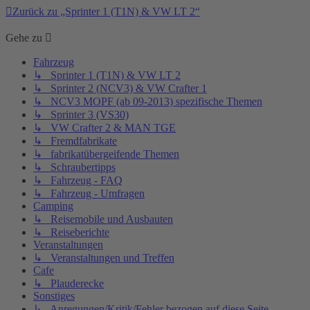
Zurück zu „Sprinter 1 (T1N) & VW LT 2“
Gehe zu
Fahrzeug
↳ Sprinter 1 (T1N) & VW LT 2
↳ Sprinter 2 (NCV3) & VW Crafter 1
↳ NCV3 MOPF (ab 09-2013) spezifische Themen
↳ Sprinter 3 (VS30)
↳ VW Crafter 2 & MAN TGE
↳ Fremdfabrikate
↳ fabrikatübergeifende Themen
↳ Schraubertipps
↳ Fahrzeug - FAQ
↳ Fahrzeug - Umfragen
Camping
↳ Reisemobile und Ausbauten
↳ Reiseberichte
Veranstaltungen
↳ Veranstaltungen und Treffen
Cafe
↳ Plauderecke
Sonstiges
↳ Anregungen/Kritik/Fehler bezogen auf diese Seite