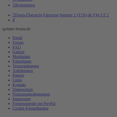
Registrieren
Foren-Übersicht
Fahrzeug
Sprinter 1 (T1N) & VW LT 2
Suche
sprinter-forum.de
Portal
Forum
FAQ
Galerie
Marktplatz
Fahrerkarte
Veranstaltungen
Anleitungen
Partner
Links
Kontakt
Datenschutz
Nutzungsbedingungen
Impressum
Forumsspende per PayPal
Cookie-Einstellungen