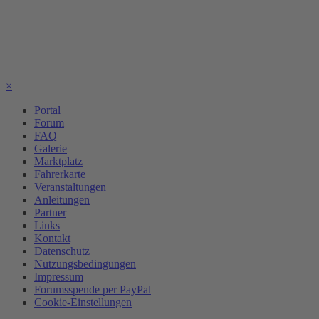
×
Portal
Forum
FAQ
Galerie
Marktplatz
Fahrerkarte
Veranstaltungen
Anleitungen
Partner
Links
Kontakt
Datenschutz
Nutzungsbedingungen
Impressum
Forumsspende per PayPal
Cookie-Einstellungen