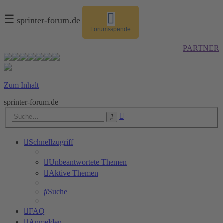
☰
sprinter-forum.de
Forumsspende
PARTNER
Zum Inhalt
sprinter-forum.de
Erweiterte
Suche
Suche
Schnellzugriff
Unbeantwortete Themen
Aktive Themen
Suche
FAQ
Anmelden