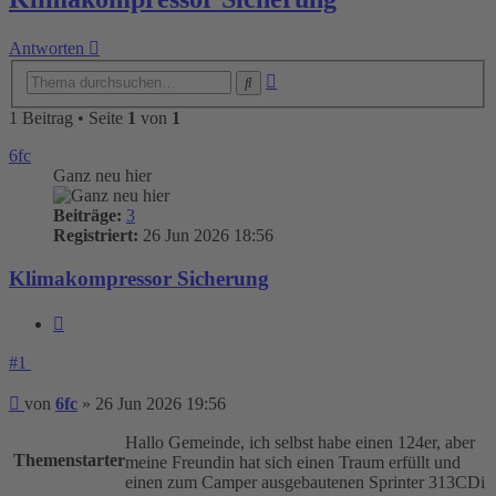
Antworten
Erweiterte
Suche
Suche
1 Beitrag • Seite
1
von
1
6fc
Ganz neu hier
Beiträge:
3
Registriert:
26 Jun 2026 18:56
Klimakompressor Sicherung
Zitieren
#1
Beitrag
von
6fc
»
26 Jun 2026 19:56
Hallo Gemeinde, ich selbst habe einen 124er, aber
Themenstarter
meine Freundin hat sich einen Traum erfüllt und
einen zum Camper ausgebautenen Sprinter 313CDi