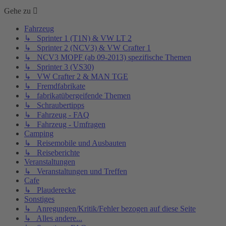
Gehe zu
Fahrzeug
↳ Sprinter 1 (T1N) & VW LT 2
↳ Sprinter 2 (NCV3) & VW Crafter 1
↳ NCV3 MOPF (ab 09-2013) spezifische Themen
↳ Sprinter 3 (VS30)
↳ VW Crafter 2 & MAN TGE
↳ Fremdfabrikate
↳ fabrikatübergeifende Themen
↳ Schraubertipps
↳ Fahrzeug - FAQ
↳ Fahrzeug - Umfragen
Camping
↳ Reisemobile und Ausbauten
↳ Reiseberichte
Veranstaltungen
↳ Veranstaltungen und Treffen
Cafe
↳ Plauderecke
Sonstiges
↳ Anregungen/Kritik/Fehler bezogen auf diese Seite
↳ Alles andere...