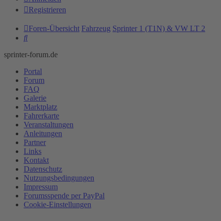
Registrieren
Foren-Übersicht
Fahrzeug
Sprinter 1 (T1N) & VW LT 2
Suche
sprinter-forum.de
Portal
Forum
FAQ
Galerie
Marktplatz
Fahrerkarte
Veranstaltungen
Anleitungen
Partner
Links
Kontakt
Datenschutz
Nutzungsbedingungen
Impressum
Forumsspende per PayPal
Cookie-Einstellungen