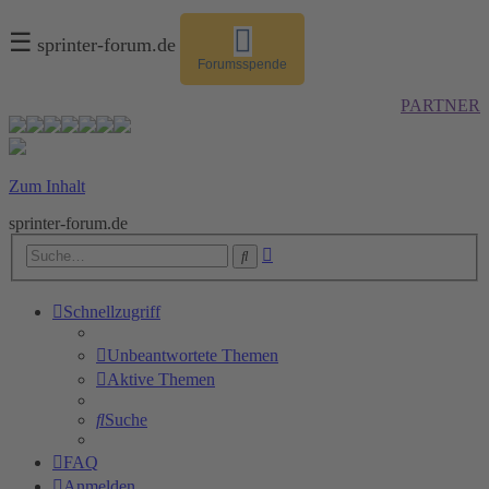
☰
sprinter-forum.de
Forumsspende
PARTNER
Zum Inhalt
sprinter-forum.de
Erweiterte
Suche
Suche
Schnellzugriff
Unbeantwortete Themen
Aktive Themen
Suche
FAQ
Anmelden