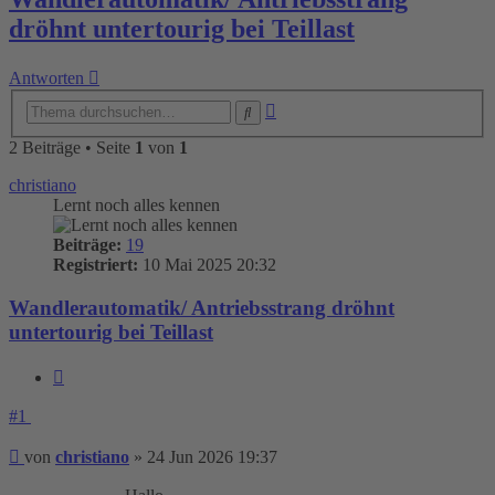
dröhnt untertourig bei Teillast
Antworten
Erweiterte
Suche
Suche
2 Beiträge • Seite
1
von
1
christiano
Lernt noch alles kennen
Beiträge:
19
Registriert:
10 Mai 2025 20:32
Wandlerautomatik/ Antriebsstrang dröhnt
untertourig bei Teillast
Zitieren
#1
Beitrag
von
christiano
»
24 Jun 2026 19:37