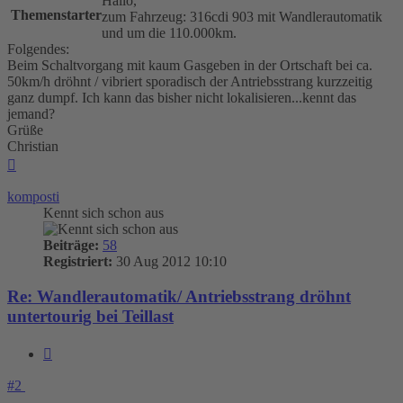
Hallo,
Themenstarter
zum Fahrzeug: 316cdi 903 mit Wandlerautomatik
und um die 110.000km.
Folgendes:
Beim Schaltvorgang mit kaum Gasgeben in der Ortschaft bei ca.
50km/h dröhnt / vibriert sporadisch der Antriebsstrang kurzzeitig
ganz dumpf. Ich kann das bisher nicht lokalisieren...kennt das
jemand?
Grüße
Christian
Nach
oben
komposti
Kennt sich schon aus
Beiträge:
58
Registriert:
30 Aug 2012 10:10
Re: Wandlerautomatik/ Antriebsstrang dröhnt
untertourig bei Teillast
Zitieren
#2