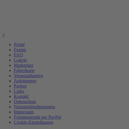
×
Portal
Forum
FAQ
Galerie
Marktplatz
Fahrerkarte
Veranstaltungen
Anleitungen
Partner
Links
Kontakt
Datenschutz
Nutzungsbedingungen
Impressum
Forumsspende per PayPal
Cookie-Einstellungen