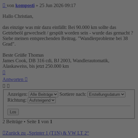
Beitrag
von
komposti
»
25 Jun 2026 09:17
Hallo Christian,
das einzige was mir dazu einfällt: Bei 90.000 km sollte das
Getriebeöl gewechselt / gespült worden sein - wurde das gemacht ?
Siehe meinen entsprechenden Beitrag. "Wandlerprobleme bei 38
Grad".
Beste Grüße Thomas
James Cook, DB 316 cdi, BJ 2003, Wandlerautomatik,
Alaskaweiss, bis jetzt 250.000 km
Nach
oben
Antworten
Anzeigen:
Sortiere nach:
Richtung:
2 Beiträge • Seite
1
von
1
Zurück zu „Sprinter 1 (T1N) & VW LT 2“