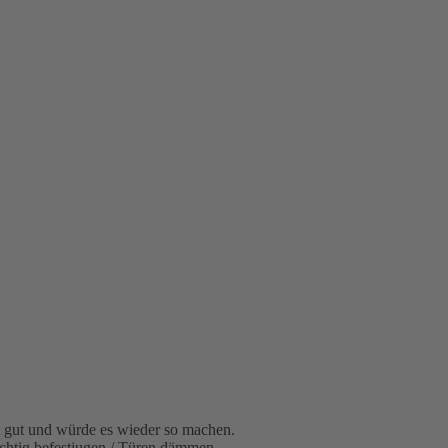
st gut und würde es wieder so machen.
chtig befestiugen / Türen dämmen.