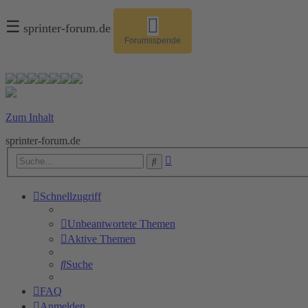
☰
sprinter-forum.de
Forumsspende
Zum Inhalt
sprinter-forum.de
Erweiterte
Suche
Suche
Schnellzugriff
Unbeantwortete Themen
Aktive Themen
Suche
FAQ
Anmelden