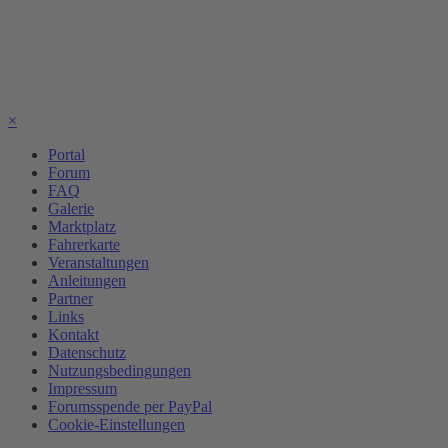
×
Portal
Forum
FAQ
Galerie
Marktplatz
Fahrerkarte
Veranstaltungen
Anleitungen
Partner
Links
Kontakt
Datenschutz
Nutzungsbedingungen
Impressum
Forumsspende per PayPal
Cookie-Einstellungen