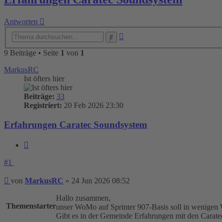
Antworten
Erweiterte
Suche
Suche
9 Beiträge • Seite
1
von
1
MarkusRC
Ist öfters hier
Beiträge:
33
Registriert:
20 Feb 2026 23:30
Erfahrungen Caratec Soundsystem
Zitieren
#1
Beitrag
von
MarkusRC
»
24 Jun 2026 08:52
Hallo zusammen,
Themenstarter
unser WoMo auf Sprinter 907-Basis soll in wenigen 
Gibt es in der Gemeinde Erfahrungen mit den Cara