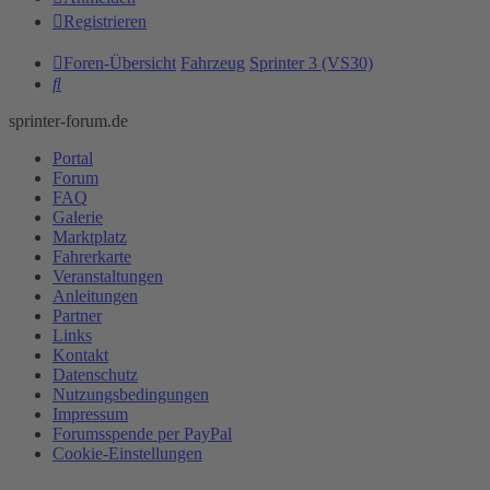
Registrieren
Foren-Übersicht
Fahrzeug
Sprinter 3 (VS30)
Suche
sprinter-forum.de
Portal
Forum
FAQ
Galerie
Marktplatz
Fahrerkarte
Veranstaltungen
Anleitungen
Partner
Links
Kontakt
Datenschutz
Nutzungsbedingungen
Impressum
Forumsspende per PayPal
Cookie-Einstellungen