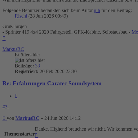
Folgende Benutzer bedankten sich beim Autor
juh
für den Beitrag:
Rischi
(28 Jun 2026 00:49)
Gruß Jürgen
- Sprinter 419 4x4 2020 Fahrgestell, GFK-Kabine, Selbstausbau -
Me
Nach
oben
MarkusRC
Ist öfters hier
Beiträge:
33
Registriert:
20 Feb 2026 23:30
Re: Erfahrungen Caratec Soundsystem
Zitieren
#3
Beitrag
von
MarkusRC
»
24 Jun 2026 14:12
Danke. Highend brauchen wir nicht. Wir kommen vo
Themenstarter
Nach