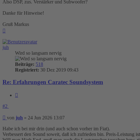
Also DSP, zus. Verstärker und Subwoofer?
Danke für Hinweise!
Gruß Markus
Nach
oben
juh
Wird so langsam nervig
Beiträge:
518
Registriert:
30 Dez 2019 09:43
Re: Erfahrungen Caratec Soundsystem
Zitieren
#2
Beitrag
von
juh
»
24 Jun 2026 13:07
Habe ich bei mir drin (und auch schon vorher im Fiat).
Verbessert den Sound soweit, daß ich zufrieden bin. Preis-Leistung i
Will man High End, muß man auch die Lautsprecher tauschen bzw. ri