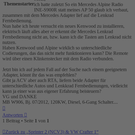
Themenstarter
ich hatte zuletzt So ein Mercedes Alpine Radio
INE-S900R statt meines AP 50 glaub ich verbaut,
zusammen mit dem Mercedes Adapter lief auf die Lenkrad
Fernbedienung.
Nun habe ich heute versucht ein neues Kenwood zu installieren,
elektrisch läuft alles aber er erkennt die Mercedes Lenkrad
Fernbedienung nicht an, bzw. kann ich die Tasten am Lenkrad nicht
nutzen.
Haben Kenwood und Alpine wirklich so unterschiedliche
Codierungen, das das nicht mehr funktionieren kann? Die Remote
wird über einen Klinkenstecker mit dem Radio verbunden.
Jetzt bin ich auf jedem Fall auf der Suche nach einem geeignetem
Adapter, könnt ihr das was empfehlen?
Gibt ja ACV aber auch RTA, liefern beide Adapter für
unterschiedliche Autos und Lenkkrad Fernbedienungen, vielleicht
kann ja einer was aus eigener Erfahrung beisteuern?
VG und DANKE
MB W906, Bj. 07/2012, 120KW, Diesel, 6-Gang Schalter....
Nach
oben
Antworten
1 Beitrag • Seite
1
von
1
Zurück zu „Sprinter 2 (NCV3) & VW Crafter 1“