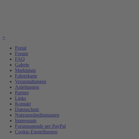
×
Portal
Forum
FAQ
Galerie
Marktplatz
Fahrerkarte
Veranstaltungen
Anleitungen
Partner
Links
Kontakt
Datenschutz
Nutzungsbedingungen
Impressum
Forumsspende per PayPal
Cookie-Einstellungen