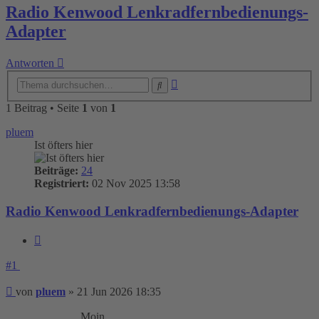
Radio Kenwood Lenkradfernbedienungs-
Adapter
Antworten
Erweiterte
Suche
Suche
1 Beitrag • Seite
1
von
1
pluem
Ist öfters hier
Beiträge:
24
Registriert:
02 Nov 2025 13:58
Radio Kenwood Lenkradfernbedienungs-Adapter
Zitieren
#1
Beitrag
von
pluem
»
21 Jun 2026 18:35
Moin,