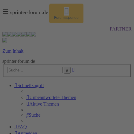
☰
sprinter-forum.de
Forumsspende
PARTNER
Zum Inhalt
sprinter-forum.de
Erweiterte
Suche
Suche
Schnellzugriff
Unbeantwortete Themen
Aktive Themen
Suche
FAQ
Anmelden