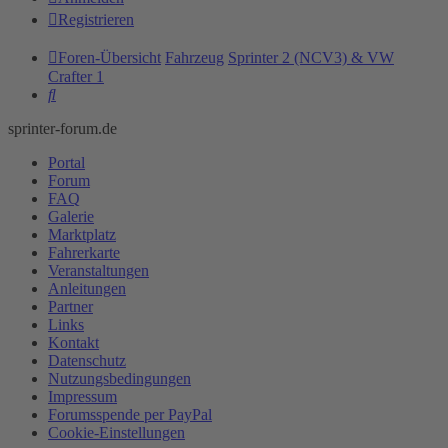
Registrieren
Foren-Übersicht
Fahrzeug
Sprinter 2 (NCV3) & VW
Crafter 1
Suche
sprinter-forum.de
Portal
Forum
FAQ
Galerie
Marktplatz
Fahrerkarte
Veranstaltungen
Anleitungen
Partner
Links
Kontakt
Datenschutz
Nutzungsbedingungen
Impressum
Forumsspende per PayPal
Cookie-Einstellungen