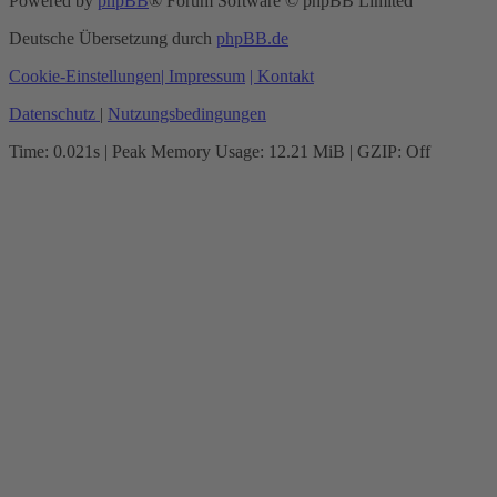
Powered by
phpBB
® Forum Software © phpBB Limited
Deutsche Übersetzung durch
phpBB.de
Cookie-Einstellungen
| Impressum
| Kontakt
Datenschutz
|
Nutzungsbedingungen
Time: 0.021s
| Peak Memory Usage: 12.21 MiB | GZIP: Off