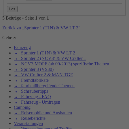
5 Beiträge • Seite
1
von
1
Zurück zu „Sprinter 1 (T1N) & VW LT 2“
Gehe zu
Fahrzeug
↳ Sprinter 1 (T1N) & VW LT 2
↳ Sprinter 2 (NCV3) & VW Crafter 1
↳ NCV3 MOPF (ab 09-2013) spezifische Themen
↳ Sprinter 3 (VS30)
↳ VW Crafter 2 & MAN TGE
↳ Fremdfabrikate
↳ fabrikatübergeifende Themen
↳ Schraubertipps
↳ Fahrzeug - FAQ
↳ Fahrzeug - Umfragen
Camping
↳ Reisemobile und Ausbauten
↳ Reiseberichte
Veranstaltungen
↳ Veranstaltungen und Treffen