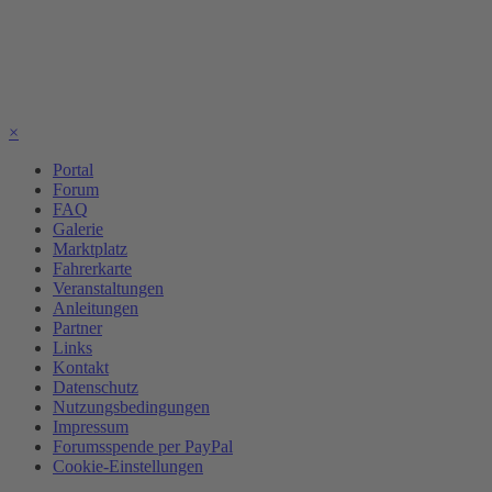
×
Portal
Forum
FAQ
Galerie
Marktplatz
Fahrerkarte
Veranstaltungen
Anleitungen
Partner
Links
Kontakt
Datenschutz
Nutzungsbedingungen
Impressum
Forumsspende per PayPal
Cookie-Einstellungen