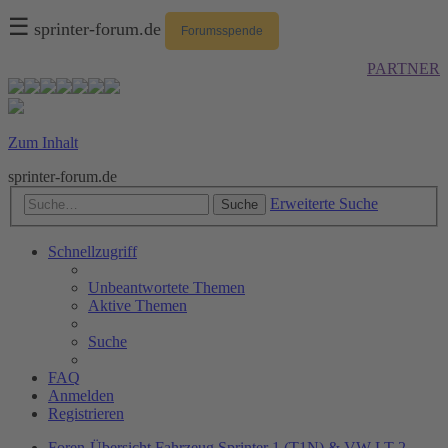
☰
sprinter-forum.de
Forumsspende
PARTNER
Zum Inhalt
sprinter-forum.de
Erweiterte Suche
Suche
Schnellzugriff
Unbeantwortete Themen
Aktive Themen
Suche
FAQ
Anmelden
Registrieren
Foren-Übersicht
Fahrzeug
Sprinter 1 (T1N) & VW LT 2