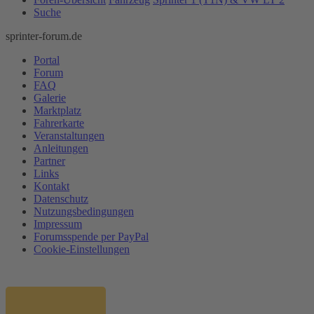
Suche
sprinter-forum.de
Portal
Forum
FAQ
Galerie
Marktplatz
Fahrerkarte
Veranstaltungen
Anleitungen
Partner
Links
Kontakt
Datenschutz
Nutzungsbedingungen
Impressum
Forumsspende per PayPal
Cookie-Einstellungen