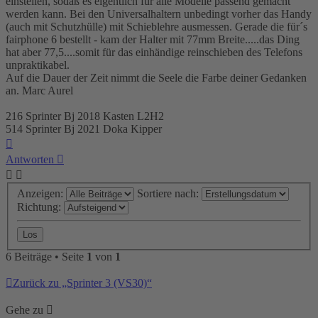
einstellen, sodaß es eigentlich für alle Modelle passend gemacht
werden kann. Bei den Universalhaltern unbedingt vorher das Handy
(auch mit Schutzhülle) mit Schieblehre ausmessen. Gerade die für´s
fairphone 6 bestellt - kam der Halter mit 77mm Breite.....das Ding
hat aber 77,5....somit für das einhändige reinschieben des Telefons
unpraktikabel.
Auf die Dauer der Zeit nimmt die Seele die Farbe deiner Gedanken
an. Marc Aurel
216 Sprinter Bj 2018 Kasten L2H2
514 Sprinter Bj 2021 Doka Kipper
Nach
oben
Antworten
Anzeigen:
Sortiere nach:
Richtung:
6 Beiträge • Seite
1
von
1
Zurück zu „Sprinter 3 (VS30)“
Gehe zu