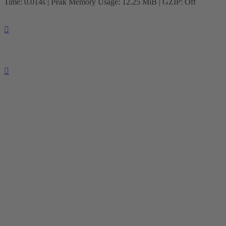
Time: 0.014s
| Peak Memory Usage: 12.25 MiB | GZIP: Off