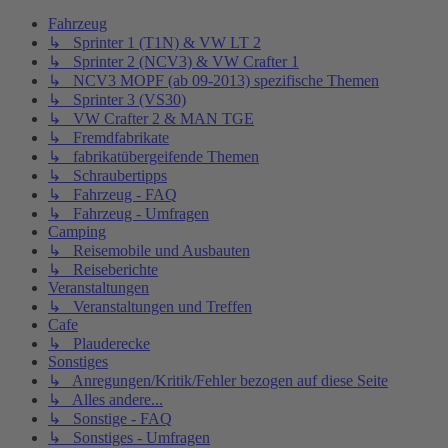
Fahrzeug
↳ Sprinter 1 (T1N) & VW LT 2
↳ Sprinter 2 (NCV3) & VW Crafter 1
↳ NCV3 MOPF (ab 09-2013) spezifische Themen
↳ Sprinter 3 (VS30)
↳ VW Crafter 2 & MAN TGE
↳ Fremdfabrikate
↳ fabrikatübergeifende Themen
↳ Schraubertipps
↳ Fahrzeug - FAQ
↳ Fahrzeug - Umfragen
Camping
↳ Reisemobile und Ausbauten
↳ Reiseberichte
Veranstaltungen
↳ Veranstaltungen und Treffen
Cafe
↳ Plauderecke
Sonstiges
↳ Anregungen/Kritik/Fehler bezogen auf diese Seite
↳ Alles andere...
↳ Sonstige - FAQ
↳ Sonstiges - Umfragen