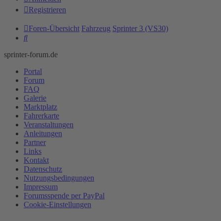
Registrieren
Foren-Übersicht
Fahrzeug
Sprinter 3 (VS30)
Suche
sprinter-forum.de
Portal
Forum
FAQ
Galerie
Marktplatz
Fahrerkarte
Veranstaltungen
Anleitungen
Partner
Links
Kontakt
Datenschutz
Nutzungsbedingungen
Impressum
Forumsspende per PayPal
Cookie-Einstellungen