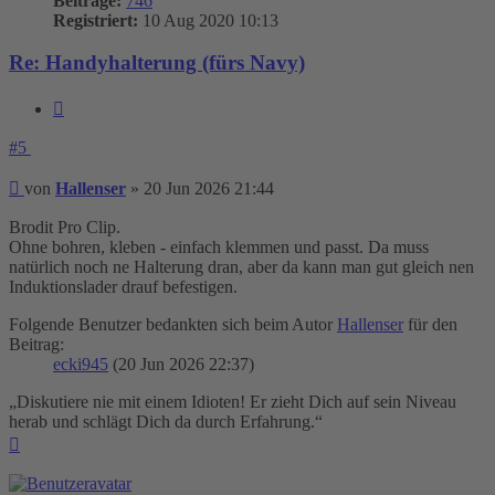
Beiträge:
746
Registriert:
10 Aug 2020 10:13
Re: Handyhalterung (fürs Navy)
Zitieren
#5
Beitrag
von
Hallenser
»
20 Jun 2026 21:44
Brodit Pro Clip.
Ohne bohren, kleben - einfach klemmen und passt. Da muss
natürlich noch ne Halterung dran, aber da kann man gut gleich nen
Induktionslader drauf befestigen.
Folgende Benutzer bedankten sich beim Autor
Hallenser
für den
Beitrag:
ecki945
(20 Jun 2026 22:37)
„Diskutiere nie mit einem Idioten! Er zieht Dich auf sein Niveau
herab und schlägt Dich da durch Erfahrung.“
Nach
oben