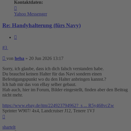
Kontaktdaten:
Kontaktdaten
von
Yahoo Messenger
heha
Re: Handyhalterung (fürs Navy)
Zitieren
#3
Beitrag
von
heha
»
20 Jun 2026 13:17
Sorry, ich glaube, dass ich dich falsch verstanden habe.
Du brauchst keinen Halter für das Navi sondern einen
Befestigungspunkt wo du den Halter anbringen kannst.?
Ich hab mir das von eBay selber gebaut.
Hab auch, hier im Forum, Bilder eingestellt, finden aber den Beitrag
nicht mehr.
https://www.ebay.de/itm/224923794962?_s ... R5y468vcZw
Sprinter W907/ 4x4, Landcruiser J12, Tenere 1VJ
Nach
oben
shartelt