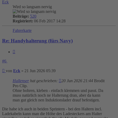
Eck
Wird so langsam nervig
Beiträge:
520
Registriert:
06 Feb 2017 14:28
Fahrerkarte
Re: Handyhalterung (fürs Navy)
Zitieren
#6
Beitrag
von
Eck
»
21 Jun 2026 05:39
Hallenser
hat geschrieben:
20 Jun 2026 21:44
Brodit
Pro Clip.
Ohne bohren, kleben - einfach klemmen und passt. Da
muss natürlich noch ne Halterung dran, aber da kann
man gut gleich nen Induktionslader drauf befestigen.
Die habe ich auch in beiden Sprintern - bei den Haltern incl.
Ladekabeln kann man die Höhe des Ladesteckers am Halter