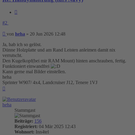
Zitieren
#2
Beitrag
von
heha
»
20 Jun 2026 12:48
Ja, hab ich so gelöst.
Dünne Holzplatte und am Rand Leisten anleimen damit nix
verrutscht.
Den Kugelkopf(bei mir RAM Mount) hinten anschrauben, fertig.
Funktioniert einwandfrei
Kann gerne mal Bilder einstellen.
heha
Sprinter W907/ 4x4, Landcruiser J12, Tenere 1VJ
Nach
oben
heha
Stammgast
Beiträge:
156
Registriert:
04 Mär 2025 12:43
Wohnort:
Inn4tel