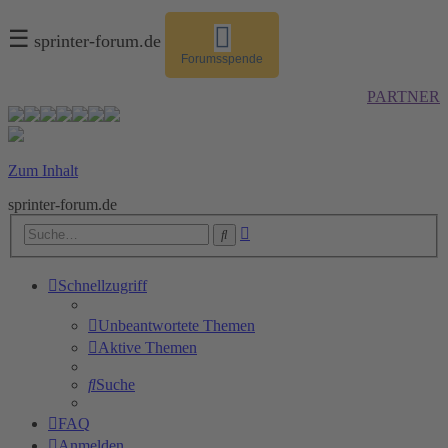
☰
sprinter-forum.de
Forumsspende
PARTNER
Zum Inhalt
sprinter-forum.de
Erweiterte
Suche
Suche
Schnellzugriff
Unbeantwortete Themen
Aktive Themen
Suche
FAQ
Anmelden