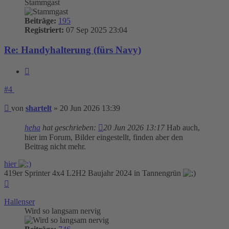
Stammgast
Beiträge:
195
Registriert:
07 Sep 2025 23:04
Re: Handyhalterung (fürs Navy)
Zitieren
#4
Beitrag
von
shartelt
»
20 Jun 2026 13:39
heha
hat geschrieben:
20 Jun 2026 13:17
Hab auch,
hier im Forum, Bilder eingestellt, finden aber den
Beitrag nicht mehr.
hier
419er Sprinter 4x4 L2H2 Baujahr 2024 in Tannengrün
Nach
oben
Hallenser
Wird so langsam nervig