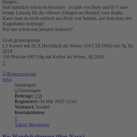
hängen.
Hab natürlich schon recherchiert - es gibt von Bury und B?? eine
fertige Lösung für die offenen Ablagen im Bereich vom Radio.
Kann man da nicht einfach aus Holz was basteln, auf dem man den
Kugelhalter befestigt?
Hat das schon mal jemand realisiert?
Gruß grünersprinter
L1 Kasten mit SCA Hochdach als Womo 316 CDI (906) mit 7g, Bj.
2018
316 Pritsche (907) 9g mit Koffer als Womo, Bj 2026
Nach
oben
heha
Stammgast
Beiträge:
156
Registriert:
04 Mär 2025 12:43
Wohnort:
Inn4tel
Kontaktdaten:
Kontaktdaten
von
Yahoo Messenger
heha
Re: Handyhalterung (fürs Navy)