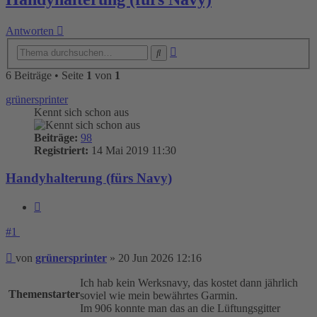
Antworten
Erweiterte
Suche
Suche
6 Beiträge • Seite
1
von
1
grünersprinter
Kennt sich schon aus
Beiträge:
98
Registriert:
14 Mai 2019 11:30
Handyhalterung (fürs Navy)
Zitieren
#1
Beitrag
von
grünersprinter
»
20 Jun 2026 12:16
Ich hab kein Werksnavy, das kostet dann jährlich
Themenstarter
soviel wie mein bewährtes Garmin.
Im 906 konnte man das an die Lüftungsgitter