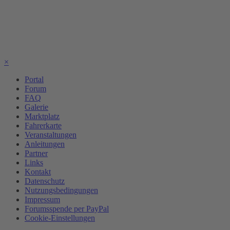
×
Portal
Forum
FAQ
Galerie
Marktplatz
Fahrerkarte
Veranstaltungen
Anleitungen
Partner
Links
Kontakt
Datenschutz
Nutzungsbedingungen
Impressum
Forumsspende per PayPal
Cookie-Einstellungen