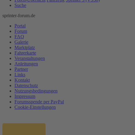
Suche
sprinter-forum.de
Portal
Forum
FAQ
Galerie
Marktplatz
Fahrerkarte
Veranstaltungen
Anleitungen
Partner
Links
Kontakt
Datenschutz
Nutzungsbedingungen
Impressum
Forumsspende per PayPal
Cookie-Einstellungen