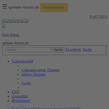
☰
sprinter-forum.de
Forumsspende
PARTNER
Zum Inhalt
sprinter-forum.de
Erweiterte Suche
Suche
Schnellzugriff
Unbeantwortete Themen
Aktive Themen
Suche
FAQ
Anmelden
Registrieren
Foren-Übersicht
Fahrzeug
Sprinter 3 (VS30)