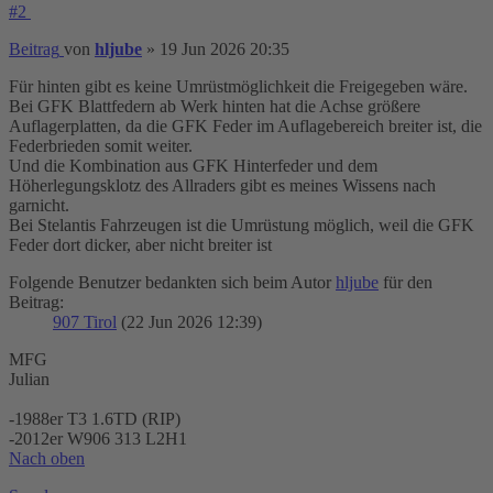
#2
Beitrag
von
hljube
»
19 Jun 2026 20:35
Für hinten gibt es keine Umrüstmöglichkeit die Freigegeben wäre.
Bei GFK Blattfedern ab Werk hinten hat die Achse größere
Auflagerplatten, da die GFK Feder im Auflagebereich breiter ist, die
Federbrieden somit weiter.
Und die Kombination aus GFK Hinterfeder und dem
Höherlegungsklotz des Allraders gibt es meines Wissens nach
garnicht.
Bei Stelantis Fahrzeugen ist die Umrüstung möglich, weil die GFK
Feder dort dicker, aber nicht breiter ist
Folgende Benutzer bedankten sich beim Autor
hljube
für den
Beitrag:
907 Tirol
(22 Jun 2026 12:39)
MFG
Julian
-1988er T3 1.6TD (RIP)
-2012er W906 313 L2H1
Nach oben