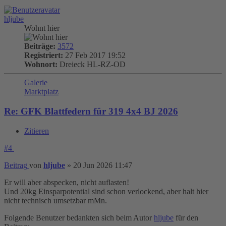
hljube
Wohnt hier
Beiträge:
3572
Registriert:
27 Feb 2017 19:52
Wohnort:
Dreieck HL-RZ-OD
Galerie
Marktplatz
Re: GFK Blattfedern für 319 4x4 BJ 2026
Zitieren
#4
Beitrag
von
hljube
»
20 Jun 2026 11:47
Er will aber abspecken, nicht auflasten!
Und 20kg Einsparpotential sind schon verlockend, aber halt hier
nicht technisch umsetzbar mMn.
Folgende Benutzer bedankten sich beim Autor
hljube
für den