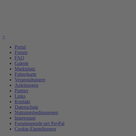
×
Portal
Forum
FAQ
Galerie
Marktplatz
Fahrerkarte
Veranstaltungen
Anleitungen
Partner
Links
Kontakt
Datenschutz
Nutzungsbedingungen
Impressum
Forumsspende per PayPal
Cookie-Einstellungen