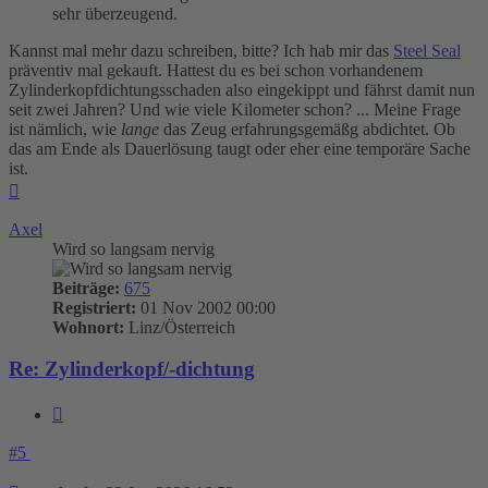
sehr überzeugend.
Kannst mal mehr dazu schreiben, bitte? Ich hab mir das
Steel Seal
präventiv mal gekauft. Hattest du es bei schon vorhandenem
Zylinderkopfdichtungsschaden also eingekippt und fährst damit nun
seit zwei Jahren? Und wie viele Kilometer schon? ... Meine Frage
ist nämlich, wie
lange
das Zeug erfahrungsgemäßg abdichtet. Ob
das am Ende als Dauerlösung taugt oder eher eine temporäre Sache
ist.
Nach
oben
Axel
Wird so langsam nervig
Beiträge:
675
Registriert:
01 Nov 2002 00:00
Wohnort:
Linz/Österreich
Re: Zylinderkopf/-dichtung
Zitieren
#5