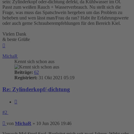
sein: Zylinderkopf oder-dichtung defekt, da Kühlwasser im Öl.
Passt zum weißen Rauch + Wasserverbrauch. Nu stellt sich die
Frage, was muss das Spatschwein hergeben um das Problem zu
beheben und wen lässt man/Frau da ran? Habt ihr Erfahrungswerte
oder auch gerne Schrauberempfehlungen für den Bereich Kiel.
Vielen Dank
& beste Grüße
Nach
oben
MichaR
Kennt sich schon aus
Beiträge:
62
Registriert:
31 Okt 2021 05:19
Re: Zylinderkopf/-dichtung
Zitieren
#2
Beitrag
von
MichaR
»
10 Jun 2026 19:46
Versuch Mal Steel Seal. Begleitet mich seit zwei Jahren. Wirkt sehr