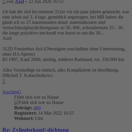
Beitrag
von
Axel
»
22 Jun 2026 16:53
ich hab die zkd bei meinem 312er vor ein paar jahren getauscht, war
eine arbeit auf 3, 4 tage, gemütlich angetragen. bei MB haben die
glaub ich so 25 mannstunden drauf. materialkosten sind
vernachlässigbar,dichtungssatz so 50, 60€, schraubensatz 25 - 30,
die lange polydrive-stecknuß von hazet so um die 30.-.
Axel
312D Fensterbus 4x4 (Oberaigner zuschaltbar ohne Untersetzung,
ohne HA-Sperre)
BJ 1997, Kauf 2000, niedrig, mittlerer Radstand, rot, 350.000 km
Alles Vernünftige ist einfach, alles Komplizierte ist überflüssig.
(Michail T. Kalaschnikow)
Nach
oben
JoachimG
Fühlt sich wie zu Hause
Beiträge:
460
Registriert:
14 Mär 2022 16:55
Wohnort:
Ulm
Re: Zylinderkopf/-dichtung