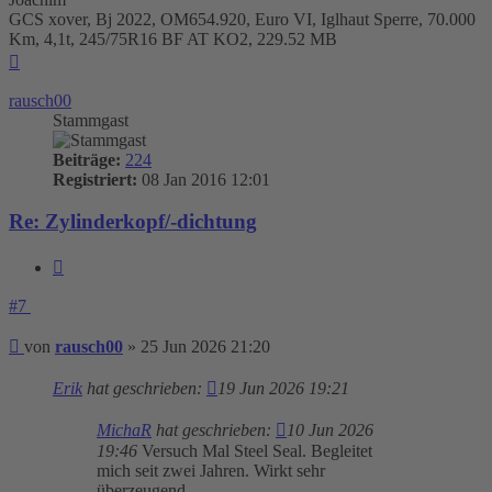
GCS xover, Bj 2022, OM654.920, Euro VI, Iglhaut Sperre, 70.000
Km, 4,1t, 245/75R16 BF AT KO2, 229.52 MB
Nach
oben
rausch00
Stammgast
Beiträge:
224
Registriert:
08 Jan 2016 12:01
Re: Zylinderkopf/-dichtung
Zitieren
#7
Beitrag
von
rausch00
»
25 Jun 2026 21:20
Erik
hat geschrieben:
19 Jun 2026 19:21
MichaR
hat geschrieben:
10 Jun 2026
19:46
Versuch Mal Steel Seal. Begleitet
mich seit zwei Jahren. Wirkt sehr
überzeugend.