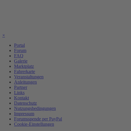
×
Portal
Forum
FAQ
Galerie
Marktplatz
Fahrerkarte
Veranstaltungen
Anleitungen
Partner
Links
Kontakt
Datenschutz
Nutzungsbedingungen
Impressum
Forumsspende per PayPal
Cookie-Einstellungen