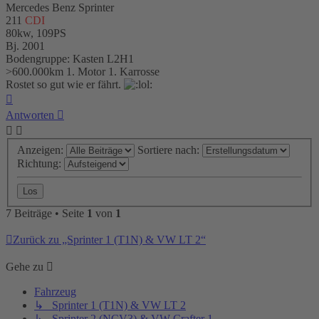
Mercedes Benz Sprinter
211
CDI
80kw, 109PS
Bj. 2001
Bodengruppe: Kasten L2H1
>600.000km 1. Motor 1. Karrosse
Rostet so gut wie er fährt.
Nach
oben
Antworten
Anzeigen:
Sortiere nach:
Richtung:
7 Beiträge • Seite
1
von
1
Zurück zu „Sprinter 1 (T1N) & VW LT 2“
Gehe zu
Fahrzeug
↳ Sprinter 1 (T1N) & VW LT 2
↳ Sprinter 2 (NCV3) & VW Crafter 1