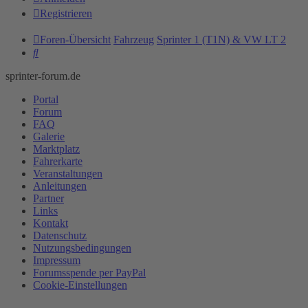
Registrieren
Foren-Übersicht
Fahrzeug
Sprinter 1 (T1N) & VW LT 2
Suche
sprinter-forum.de
Portal
Forum
FAQ
Galerie
Marktplatz
Fahrerkarte
Veranstaltungen
Anleitungen
Partner
Links
Kontakt
Datenschutz
Nutzungsbedingungen
Impressum
Forumsspende per PayPal
Cookie-Einstellungen