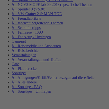
↳ NCV3 MOPF (ab 09-2013) spezifische Themen
↳ Sprinter 3 (VS30)
↳ VW Crafter 2 & MAN TGE
↳ Fremdfabrikate
↳ fabrikatübergeifende Themen
↳ Schraubertipps
↳ Fahrzeug - FAQ
↳ Fahrzeug - Umfragen
Camping
↳ Reisemobile und Ausbauten
↳ Reiseberichte
Veranstaltungen
↳ Veranstaltungen und Treffen
Cafe
↳ Plauderecke
Sonstiges
↳ Anregungen/Kritik/Fehler bezogen auf diese Seite
↳ Alles andere...
↳ Sonstige - FAQ
↳ Sonstiges - Umfragen