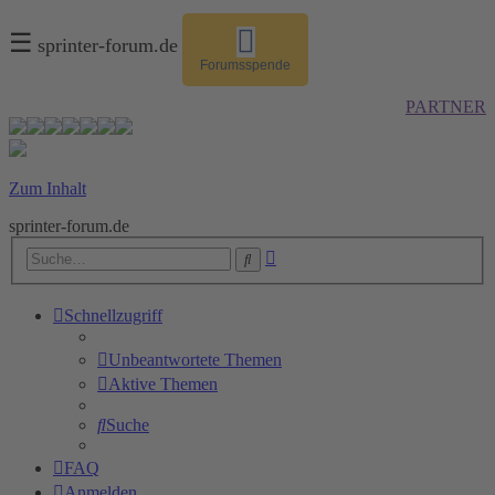
☰
sprinter-forum.de
Forumsspende
PARTNER
Zum Inhalt
sprinter-forum.de
Erweiterte
Suche
Suche
Schnellzugriff
Unbeantwortete Themen
Aktive Themen
Suche
FAQ
Anmelden