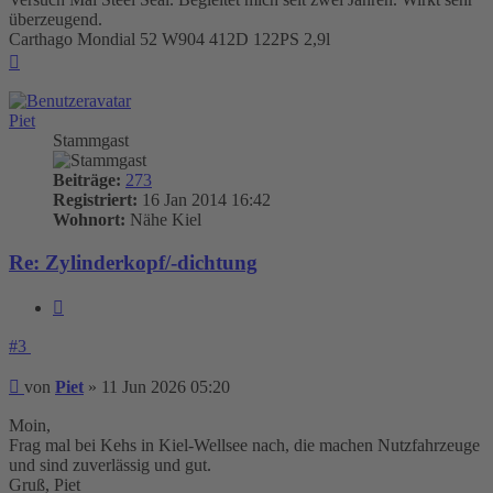
überzeugend.
Carthago Mondial 52 W904 412D 122PS 2,9l
Nach
oben
Piet
Stammgast
Beiträge:
273
Registriert:
16 Jan 2014 16:42
Wohnort:
Nähe Kiel
Re: Zylinderkopf/-dichtung
Zitieren
#3
Beitrag
von
Piet
»
11 Jun 2026 05:20
Moin,
Frag mal bei Kehs in Kiel-Wellsee nach, die machen Nutzfahrzeuge
und sind zuverlässig und gut.
Gruß, Piet