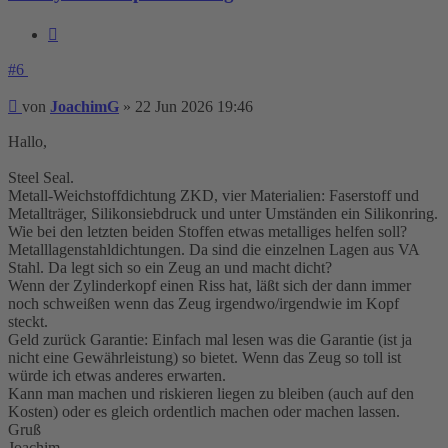
Zitieren
#6
Beitrag
von
JoachimG
»
22 Jun 2026 19:46
Hallo,
Steel Seal.
Metall-Weichstoffdichtung ZKD, vier Materialien: Faserstoff und
Metallträger, Silikonsiebdruck und unter Umständen ein Silikonring.
Wie bei den letzten beiden Stoffen etwas metalliges helfen soll?
Metalllagenstahldichtungen. Da sind die einzelnen Lagen aus VA
Stahl. Da legt sich so ein Zeug an und macht dicht?
Wenn der Zylinderkopf einen Riss hat, läßt sich der dann immer
noch schweißen wenn das Zeug irgendwo/irgendwie im Kopf
steckt.
Geld zurück Garantie: Einfach mal lesen was die Garantie (ist ja
nicht eine Gewährleistung) so bietet. Wenn das Zeug so toll ist
würde ich etwas anderes erwarten.
Kann man machen und riskieren liegen zu bleiben (auch auf den
Kosten) oder es gleich ordentlich machen oder machen lassen.
Gruß
Joachim