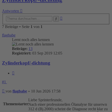
Antworten
Erweiterte
Suche
Suche
7 Beiträge • Seite
1
von
1
flagbabe
Lernt noch alles kennen
Beiträge:
13
Registriert:
03 Sep 2019 12:05
Zylinderkopf/-dichtung
Zitieren
#1
Beitrag
von
flagbabe
»
10 Jun 2026 17:58
Liebe Sprinterfeunde,
Themenstarter
Nach einer professionellen Ölanalyse für unserwn
312 d (Bj.2000) scheint die Diagnose recht klar zu