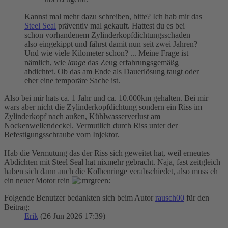
Kannst mal mehr dazu schreiben, bitte? Ich hab mir das
Steel Seal
präventiv mal gekauft. Hattest du es bei
schon vorhandenem Zylinderkopfdichtungsschaden
also eingekippt und fährst damit nun seit zwei Jahren?
Und wie viele Kilometer schon? ... Meine Frage ist
nämlich, wie
lange
das Zeug erfahrungsgemäßg
abdichtet. Ob das am Ende als Dauerlösung taugt oder
eher eine temporäre Sache ist.
Also bei mir hats ca. 1 Jahr und ca. 10.000km gehalten. Bei mir
wars aber nicht die Zylinderkopfdichtung sondern ein Riss im
Zylinderkopf nach außen, Kühlwasserverlust am
Nockenwellendeckel. Vermutlich durch Riss unter der
Befestigungsschraube vom Injektor.
Hab die Vermutung das der Riss sich geweitet hat, weil erneutes
Abdichten mit Steel Seal hat nixmehr gebracht. Naja, fast zeitgleich
haben sich dann auch die Kolbenringe verabschiedet, also muss eh
ein neuer Motor rein
Folgende Benutzer bedankten sich beim Autor
rausch00
für den
Beitrag:
Erik
(26 Jun 2026 17:39)