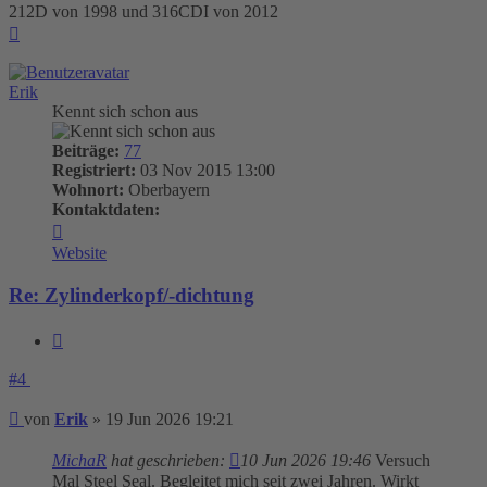
212D von 1998 und 316CDI von 2012
Nach
oben
Erik
Kennt sich schon aus
Beiträge:
77
Registriert:
03 Nov 2015 13:00
Wohnort:
Oberbayern
Kontaktdaten:
Kontaktdaten
von
Website
Erik
Re: Zylinderkopf/-dichtung
Zitieren
#4
Beitrag
von
Erik
»
19 Jun 2026 19:21
MichaR
hat geschrieben:
10 Jun 2026 19:46
Versuch
Mal Steel Seal. Begleitet mich seit zwei Jahren. Wirkt