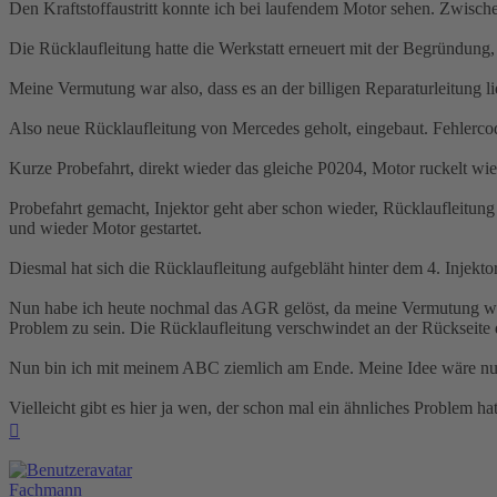
Den Kraftstoffaustritt konnte ich bei laufendem Motor sehen. Zwischen
Die Rücklaufleitung hatte die Werkstatt erneuert mit der Begründung,
Meine Vermutung war also, dass es an der billigen Reparaturleitung lieg
Also neue Rücklaufleitung von Mercedes geholt, eingebaut. Fehlercode
Kurze Probefahrt, direkt wieder das gleiche P0204, Motor ruckelt wie
Probefahrt gemacht, Injektor geht aber schon wieder, Rücklaufleitun
und wieder Motor gestartet.
Diesmal hat sich die Rücklaufleitung aufgebläht hinter dem 4. Injekto
Nun habe ich heute nochmal das AGR gelöst, da meine Vermutung wa
Problem zu sein. Die Rücklaufleitung verschwindet an der Rückseite de
Nun bin ich mit meinem ABC ziemlich am Ende. Meine Idee wäre nun
Vielleicht gibt es hier ja wen, der schon mal ein ähnliches Problem ha
Nach
oben
Fachmann