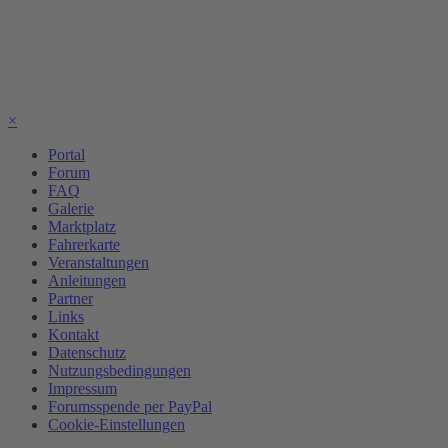
×
Portal
Forum
FAQ
Galerie
Marktplatz
Fahrerkarte
Veranstaltungen
Anleitungen
Partner
Links
Kontakt
Datenschutz
Nutzungsbedingungen
Impressum
Forumsspende per PayPal
Cookie-Einstellungen