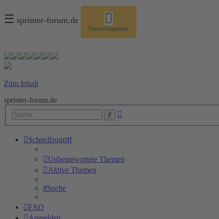
☰
sprinter-forum.de
Forumsspende
Zum Inhalt
sprinter-forum.de
Erweiterte
Suche
Suche
Schnellzugriff
Unbeantwortete Themen
Aktive Themen
Suche
FAQ
Anmelden