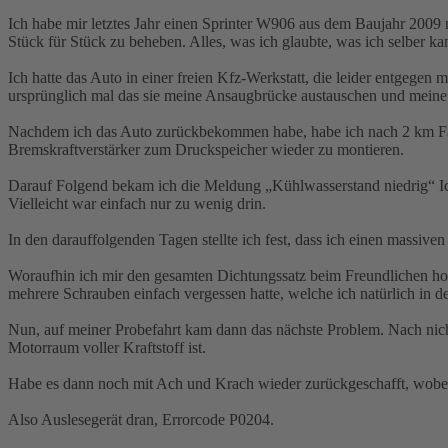
Ich habe mir letztes Jahr einen Sprinter W906 aus dem Baujahr 2009
Stück für Stück zu beheben. Alles, was ich glaubte, was ich selber kan
Ich hatte das Auto in einer freien Kfz-Werkstatt, die leider entgegen
ursprünglich mal das sie meine Ansaugbrücke austauschen und meine 
Nachdem ich das Auto zurückbekommen habe, habe ich nach 2 km Fah
Bremskraftverstärker zum Druckspeicher wieder zu montieren.
Darauf Folgend bekam ich die Meldung „Kühlwasserstand niedrig“ Ich
Vielleicht war einfach nur zu wenig drin.
In den darauffolgenden Tagen stellte ich fest, dass ich einen massiv
Woraufhin ich mir den gesamten Dichtungssatz beim Freundlichen hol
mehrere Schrauben einfach vergessen hatte, welche ich natürlich in d
Nun, auf meiner Probefahrt kam dann das nächste Problem. Nach nicht 
Motorraum voller Kraftstoff ist.
Habe es dann noch mit Ach und Krach wieder zurückgeschafft, wobei
Also Auslesegerät dran, Errorcode P0204.