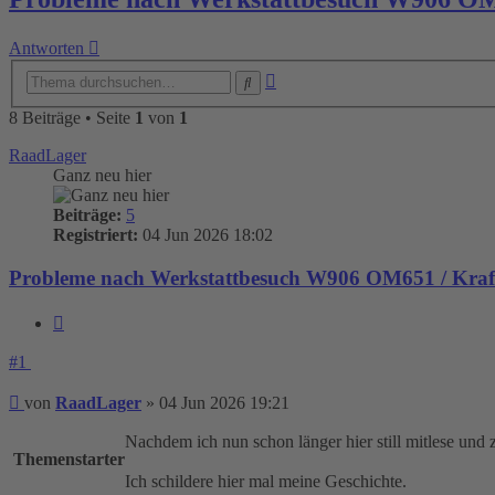
Antworten
Erweiterte
Suche
Suche
8 Beiträge • Seite
1
von
1
RaadLager
Ganz neu hier
Beiträge:
5
Registriert:
04 Jun 2026 18:02
Probleme nach Werkstattbesuch W906 OM651 / Krafts
Zitieren
#1
Beitrag
von
RaadLager
»
04 Jun 2026 19:21
Nachdem ich nun schon länger hier still mitlese und 
Themenstarter
Ich schildere hier mal meine Geschichte.