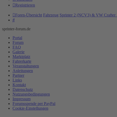
Registrieren
Foren-Übersicht
Fahrzeug
Sprinter 2 (NCV3) & VW Crafter 
Suche
sprinter-forum.de
Portal
Forum
FAQ
Galerie
Marktplatz
Fahrerkarte
Veranstaltungen
Anleitungen
Partner
Links
Kontakt
Datenschutz
Nutzungsbedingungen
Impressum
Forumsspende per PayPal
Cookie-Einstellungen