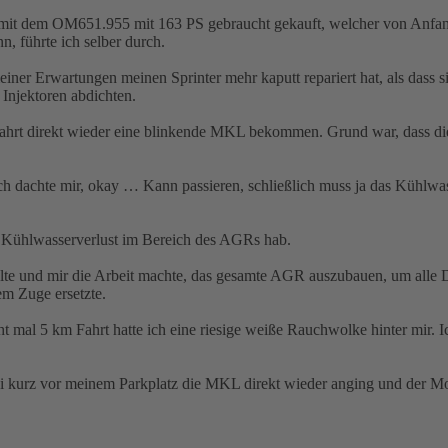
 mit dem OM651.955 mit 163 PS gebraucht gekauft, welcher von Anfang 
n, führte ich selber durch.
 meiner Erwartungen meinen Sprinter mehr kaputt repariert hat, als das
Injektoren abdichten.
rt direkt wieder eine blinkende MKL bekommen. Grund war, dass die 
 dachte mir, okay … Kann passieren, schließlich muss ja das Kühlwass
en Kühlwasserverlust im Bereich des AGRs hab.
te und mir die Arbeit machte, das gesamte AGR auszubauen, um alle Di
em Zuge ersetzte.
mal 5 km Fahrt hatte ich eine riesige weiße Rauchwolke hinter mir. Ic
 kurz vor meinem Parkplatz die MKL direkt wieder anging und der Mot