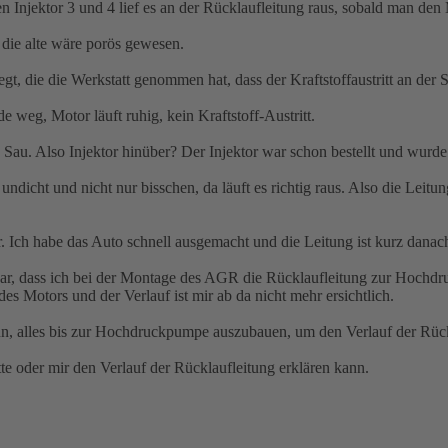
 Injektor 3 und 4 lief es an der Rücklaufleitung raus, sobald man den M
 die alte wäre porös gewesen.
t, die die Werkstatt genommen hat, dass der Kraftstoffaustritt an der Ste
 weg, Motor läuft ruhig, kein Kraftstoff-Austritt.
 Sau. Also Injektor hinüber? Der Injektor war schon bestellt und wurd
g undicht und nicht nur bisschen, da läuft es richtig raus. Also die L
r. Ich habe das Auto schnell ausgemacht und die Leitung ist kurz danach
r, dass ich bei der Montage des AGR die Rücklaufleitung zur Hochdru
s Motors und der Verlauf ist mir ab da nicht mehr ersichtlich.
, alles bis zur Hochdruckpumpe auszubauen, um den Verlauf der Rück
tte oder mir den Verlauf der Rücklaufleitung erklären kann.