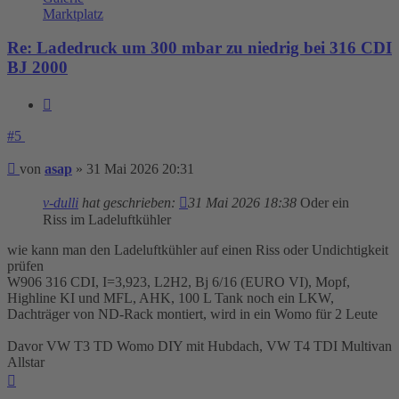
Marktplatz
Re: Ladedruck um 300 mbar zu niedrig bei 316 CDI
BJ 2000
Zitieren
#5
Beitrag
von
asap
»
31 Mai 2026 20:31
v-dulli
hat geschrieben:
31 Mai 2026 18:38
Oder ein
Riss im Ladeluftkühler
wie kann man den Ladeluftkühler auf einen Riss oder Undichtigkeit
prüfen
W906 316 CDI, I=3,923, L2H2, Bj 6/16 (EURO VI), Mopf,
Highline KI und MFL, AHK, 100 L Tank noch ein LKW,
Dachträger von ND-Rack montiert, wird in ein Womo für 2 Leute
Davor VW T3 TD Womo DIY mit Hubdach, VW T4 TDI Multivan
Allstar
Nach
oben