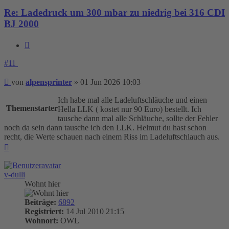
Re: Ladedruck um 300 mbar zu niedrig bei 316 CDI
BJ 2000
Zitieren
#11
Beitrag
von
alpensprinter
»
01 Jun 2026 10:03
Ich habe mal alle Ladeluftschläuche und einen
Themenstarter
Hella LLK ( kostet nur 90 Euro) bestellt. Ich
tausche dann mal alle Schläuche, sollte der Fehler
noch da sein dann tausche ich den LLK. Helmut du hast schon
recht, die Werte schauen nach einem Riss im Ladeluftschlauch aus.
Nach
oben
v-dulli
Wohnt hier
Beiträge:
6892
Registriert:
14 Jul 2010 21:15
Wohnort:
OWL