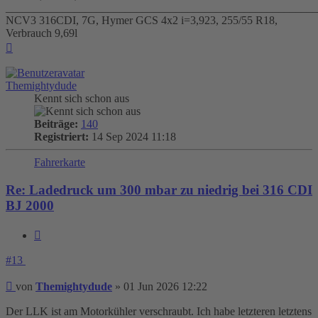
_______________________________________________________
NCV3 316CDI, 7G, Hymer GCS 4x2 i=3,923, 255/55 R18,
Verbrauch 9,69l
Nach
oben
Themightydude
Kennt sich schon aus
Beiträge:
140
Registriert:
14 Sep 2024 11:18
Fahrerkarte
Re: Ladedruck um 300 mbar zu niedrig bei 316 CDI
BJ 2000
Zitieren
#13
Beitrag
von
Themightydude
»
01 Jun 2026 12:22
Der LLK ist am Motorkühler verschraubt. Ich habe letzteren letztens