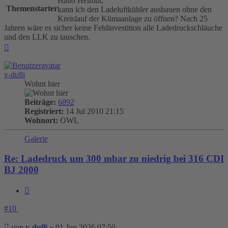
Hallo Helmut,
Themenstarter
kann ich den Ladeluftkühler ausbauen ohne den
Kreislauf der Klimaanlage zu öffnen? Nach 25
Jahren wäre es sicher keine Fehlinvestition alle Ladedruckschläuche
und den LLK zu tauschen.
Nach
oben
v-dulli
Wohnt hier
Beiträge:
6892
Registriert:
14 Jul 2010 21:15
Wohnort:
OWL
Galerie
Re: Ladedruck um 300 mbar zu niedrig bei 316 CDI
BJ 2000
Zitieren
#10
Beitrag
von
v-dulli
»
01 Jun 2026 07:50