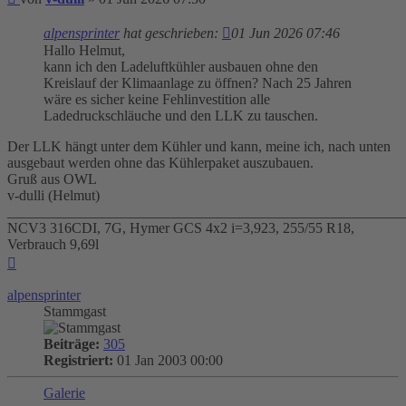
alpensprinter
hat geschrieben:
01 Jun 2026 07:46
Hallo Helmut,
kann ich den Ladeluftkühler ausbauen ohne den
Kreislauf der Klimaanlage zu öffnen? Nach 25 Jahren
wäre es sicher keine Fehlinvestition alle
Ladedruckschläuche und den LLK zu tauschen.
Der LLK hängt unter dem Kühler und kann, meine ich, nach unten
ausgebaut werden ohne das Kühlerpaket auszubauen.
Gruß aus OWL
v-dulli (Helmut)
_______________________________________________________
NCV3 316CDI, 7G, Hymer GCS 4x2 i=3,923, 255/55 R18,
Verbrauch 9,69l
Nach
oben
alpensprinter
Stammgast
Beiträge:
305
Registriert:
01 Jan 2003 00:00
Galerie