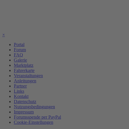
×
Portal
Forum
FAQ
Galerie
Marktplatz
Fahrerkarte
Veranstaltungen
Anleitungen
Partner
Links
Kontakt
Datenschutz
Nutzungsbedingungen
Impressum
Forumsspende per PayPal
Cookie-Einstellungen