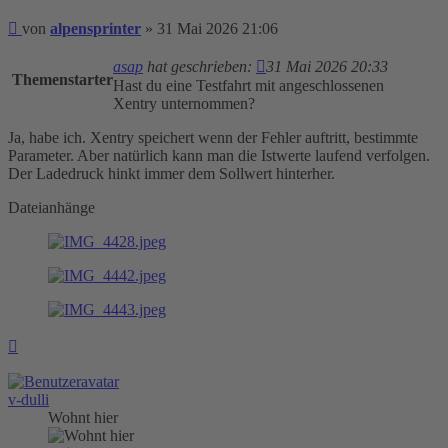
Beitrag
von
alpensprinter
»
31 Mai 2026 21:06
asap
hat geschrieben:
31 Mai 2026 20:33
Themenstarter
Hast du eine Testfahrt mit angeschlossenen
Xentry unternommen?
Ja, habe ich. Xentry speichert wenn der Fehler auftritt, bestimmte
Parameter. Aber natürlich kann man die Istwerte laufend verfolgen.
Der Ladedruck hinkt immer dem Sollwert hinterher.
Dateianhänge
Nach
oben
v-dulli
Wohnt hier