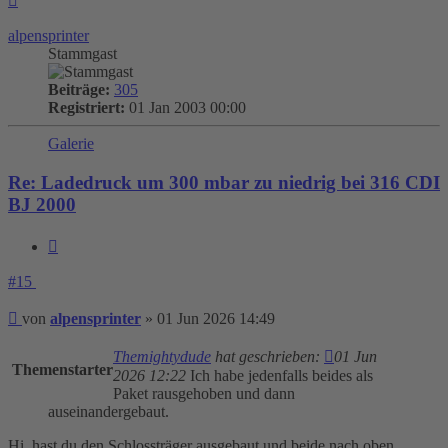
oben
alpensprinter
Stammgast
Beiträge:
305
Registriert:
01 Jan 2003 00:00
Galerie
Re: Ladedruck um 300 mbar zu niedrig bei 316 CDI
BJ 2000
Zitieren
#15
Beitrag
von
alpensprinter
»
01 Jun 2026 14:49
Themightydude
hat geschrieben:
01 Jun
Themenstarter
2026 12:22
Ich habe jedenfalls beides als
Paket rausgehoben und dann
auseinandergebaut.
Hi, hast du den Schlossträger ausgebaut und beide nach oben