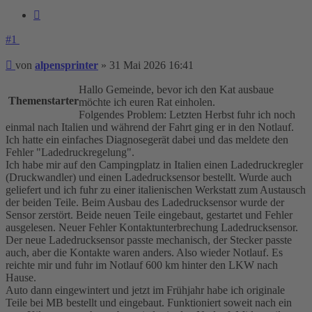
Zitieren
#1
Beitrag
von
alpensprinter
»
31 Mai 2026 16:41
Hallo Gemeinde, bevor ich den Kat ausbaue
Themenstarter
möchte ich euren Rat einholen.
Folgendes Problem: Letzten Herbst fuhr ich noch
einmal nach Italien und während der Fahrt ging er in den Notlauf.
Ich hatte ein einfaches Diagnosegerät dabei und das meldete den
Fehler "Ladedruckregelung".
Ich habe mir auf den Campingplatz in Italien einen Ladedruckregler
(Druckwandler) und einen Ladedrucksensor bestellt. Wurde auch
geliefert und ich fuhr zu einer italienischen Werkstatt zum Austausch
der beiden Teile. Beim Ausbau des Ladedrucksensor wurde der
Sensor zerstört. Beide neuen Teile eingebaut, gestartet und Fehler
ausgelesen. Neuer Fehler Kontaktunterbrechung Ladedrucksensor.
Der neue Ladedrucksensor passte mechanisch, der Stecker passte
auch, aber die Kontakte waren anders. Also wieder Notlauf. Es
reichte mir und fuhr im Notlauf 600 km hinter den LKW nach
Hause.
Auto dann eingewintert und jetzt im Frühjahr habe ich originale
Teile bei MB bestellt und eingebaut. Funktioniert soweit nach ein