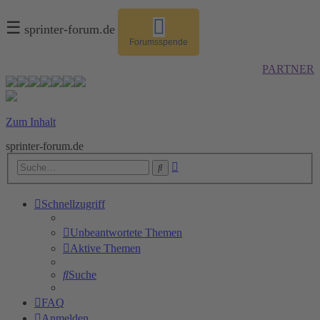
☰
sprinter-forum.de
Forumsspende
PARTNER
Zum Inhalt
sprinter-forum.de
Erweiterte
Suche
Suche
Schnellzugriff
Unbeantwortete Themen
Aktive Themen
Suche
FAQ
Anmelden