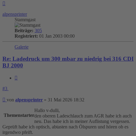
Nach
oben
alpensprinter
Stammgast
Beiträge:
305
Registriert:
01 Jan 2003 00:00
Galerie
Re: Ladedruck um 300 mbar zu niedrig bei 316 CDI
BJ 2000
Zitieren
#3
Beitrag
von
alpensprinter
»
31 Mai 2026 18:32
Hallo v-dulli,
Themenstarter
den oberen Ladeschlauch zum AGR habe ich auch
neu. Das habe ich in meiner Auflistung vergessen.
Geprüft habe ich optisch, abtasten nach Ölspuren und hören ob es
irgendwo pfeift.