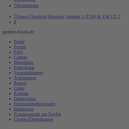
Registrieren
Foren-Übersicht
Fahrzeug
Sprinter 1 (T1N) & VW LT 2
Suche
sprinter-forum.de
Portal
Forum
FAQ
Galerie
Marktplatz
Fahrerkarte
Veranstaltungen
Anleitungen
Partner
Links
Kontakt
Datenschutz
Nutzungsbedingungen
Impressum
Forumsspende per PayPal
Cookie-Einstellungen