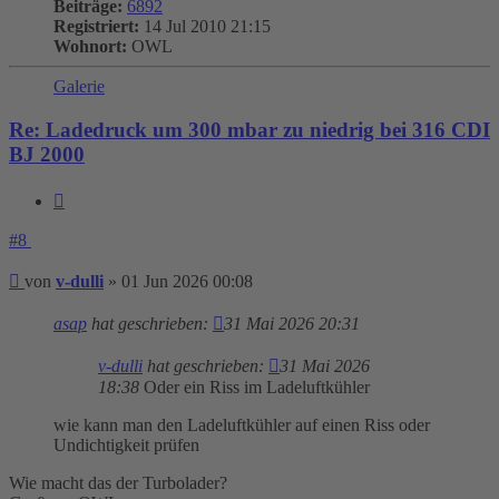
Beiträge:
6892
Registriert:
14 Jul 2010 21:15
Wohnort:
OWL
Galerie
Re: Ladedruck um 300 mbar zu niedrig bei 316 CDI
BJ 2000
Zitieren
#8
Beitrag
von
v-dulli
»
01 Jun 2026 00:08
asap
hat geschrieben:
31 Mai 2026 20:31
v-dulli
hat geschrieben:
31 Mai 2026
18:38
Oder ein Riss im Ladeluftkühler
wie kann man den Ladeluftkühler auf einen Riss oder
Undichtigkeit prüfen
Wie macht das der Turbolader?