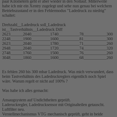
paar Kilometern geht er aber wieder in den Notlauf. Mitlerweile
habe ich mir ein Xentry zugelegt und sehe nun genau bei welchem
Betriebszustand er in den Fehlermodus "Ladedruck zu niedrig"
schaltet:
Drehzahl__Ladedruck soll_Ladedruck
ist__Tastverhältnis__Ladedruck Diff
2623______2040_________1740__________78___________300
2248______1900_________1600__________81___________300
2623______2040_________1780__________71___________260
2948______2040_________1720__________74___________320
2748______1760_________1500__________76___________260
3048______1860_________1600__________68___________260
Es fehlen 260 bis 300 mbar Ladedruck. Was mich verwundert, dass
beim Tastverhältnis des Ladedruckreglers eigentlich noch Spiel
wäre. Warum regelt er nicht auf 100% ?
Was habe ich alles gemacht:
Ansaugsystem auf Undichtheiten geprüft.
Laderuckregler, Ladedrucksensor mit Originalteilen getauscht.
Luftfilter neu.
Verstellmechanismus VTG mechanisch geprüft, geht in beide