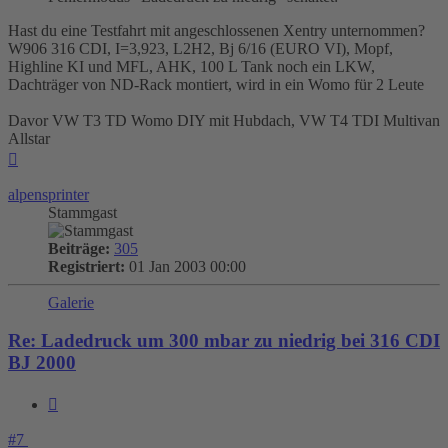
Hast du eine Testfahrt mit angeschlossenen Xentry unternommen?
W906 316 CDI, I=3,923, L2H2, Bj 6/16 (EURO VI), Mopf,
Highline KI und MFL, AHK, 100 L Tank noch ein LKW,
Dachträger von ND-Rack montiert, wird in ein Womo für 2 Leute
Davor VW T3 TD Womo DIY mit Hubdach, VW T4 TDI Multivan
Allstar
Nach
oben
alpensprinter
Stammgast
Beiträge:
305
Registriert:
01 Jan 2003 00:00
Galerie
Re: Ladedruck um 300 mbar zu niedrig bei 316 CDI
BJ 2000
Zitieren
#7