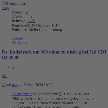
asap
Wohnt hier
Beiträge:
3450
Registriert:
26 Okt 2020 15:07
Wohnort:
Berlin-Charlottenburg
Galerie
Marktplatz
Re: Ladedruck um 300 mbar zu niedrig bei 316 CDI
BJ 2000
Zitieren
#6
Beitrag
von
asap
»
31 Mai 2026 20:33
alpensprinter
hat geschrieben:
31 Mai 2026 16:41
Mitlerweile habe ich mir ein Xentry zugelegt und sehe
nun genau bei welchem Betriebszustand er in den
Fehlermodus "Ladedruck zu niedrig" schaltet: