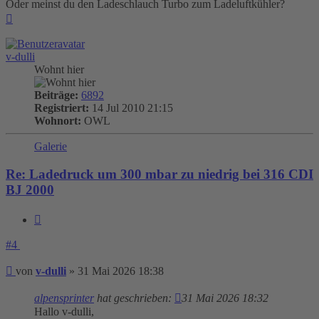
Oder meinst du den Ladeschlauch Turbo zum Ladeluftkühler?
Nach
oben
v-dulli
Wohnt hier
Beiträge:
6892
Registriert:
14 Jul 2010 21:15
Wohnort:
OWL
Galerie
Re: Ladedruck um 300 mbar zu niedrig bei 316 CDI
BJ 2000
Zitieren
#4
Beitrag
von
v-dulli
»
31 Mai 2026 18:38
alpensprinter
hat geschrieben:
31 Mai 2026 18:32
Hallo v-dulli,