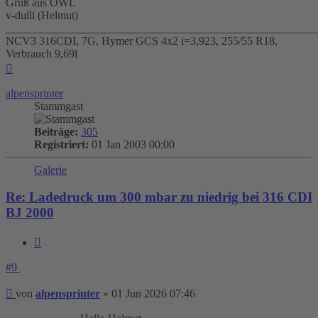
Gruß aus OWL
v-dulli (Helmut)
_______________________________________________________
NCV3 316CDI, 7G, Hymer GCS 4x2 i=3,923, 255/55 R18,
Verbrauch 9,69l
Nach
oben
alpensprinter
Stammgast
Beiträge:
305
Registriert:
01 Jan 2003 00:00
Galerie
Re: Ladedruck um 300 mbar zu niedrig bei 316 CDI
BJ 2000
Zitieren
#9
Beitrag
von
alpensprinter
»
01 Jun 2026 07:46