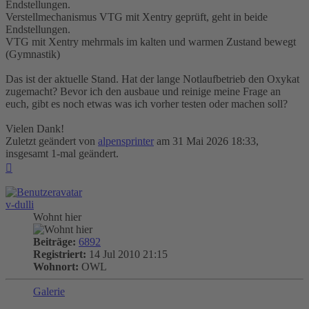
Endstellungen.
Verstellmechanismus VTG mit Xentry geprüft, geht in beide
Endstellungen.
VTG mit Xentry mehrmals im kalten und warmen Zustand bewegt
(Gymnastik)
Das ist der aktuelle Stand. Hat der lange Notlaufbetrieb den Oxykat
zugemacht? Bevor ich den ausbaue und reinige meine Frage an
euch, gibt es noch etwas was ich vorher testen oder machen soll?
Vielen Dank!
Zuletzt geändert von
alpensprinter
am 31 Mai 2026 18:33,
insgesamt 1-mal geändert.
Nach
oben
v-dulli
Wohnt hier
Beiträge:
6892
Registriert:
14 Jul 2010 21:15
Wohnort:
OWL
Galerie