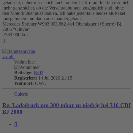
getauscht, daher musste ich auch an den LLK dran. Ich bin mir nicht
mehr ganz sicher, ob die Verschraubungen zugänglich sind, ohne
den Motorkühler auszubauen. Ich habe jedenfalls beides als Paket
rausgehoben und dann auseinandergebaut.
Mercedes Sprinter W903 903.662 4x4 Oberaigner (+Sperre) Bj.
2005 "Ollivia"
>589.000 km
Nach
oben
v-dulli
Wohnt hier
Beiträge:
6892
Registriert:
14 Jul 2010 21:15
Wohnort:
OWL
Galerie
Re: Ladedruck um 300 mbar zu niedrig bei 316 CDI
BJ 2000
Zitieren