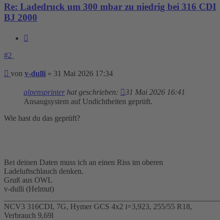
Re: Ladedruck um 300 mbar zu niedrig bei 316 CDI
BJ 2000
Zitieren
#2
Beitrag
von
v-dulli
»
31 Mai 2026 17:34
alpensprinter
hat geschrieben:
31 Mai 2026 16:41
Ansaugsystem auf Undichtheiten geprüft.
Wie hast du das geprüft?
Bei deinen Daten muss ich an einen Riss im oberen
Ladeluftschlauch denken.
Gruß aus OWL
v-dulli (Helmut)
_______________________________________________________
NCV3 316CDI, 7G, Hymer GCS 4x2 i=3,923, 255/55 R18,
Verbrauch 9,69l