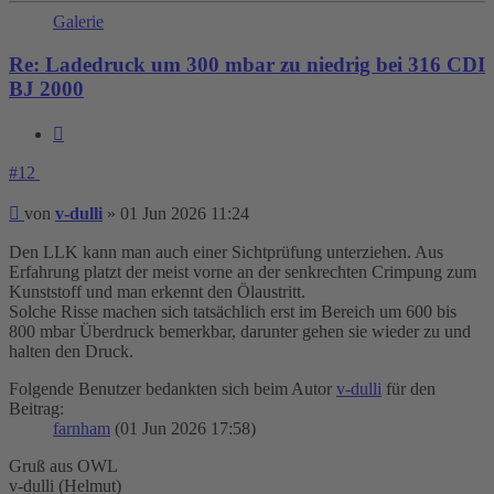
Galerie
Re: Ladedruck um 300 mbar zu niedrig bei 316 CDI
BJ 2000
Zitieren
#12
Beitrag
von
v-dulli
»
01 Jun 2026 11:24
Den LLK kann man auch einer Sichtprüfung unterziehen. Aus
Erfahrung platzt der meist vorne an der senkrechten Crimpung zum
Kunststoff und man erkennt den Ölaustritt.
Solche Risse machen sich tatsächlich erst im Bereich um 600 bis
800 mbar Überdruck bemerkbar, darunter gehen sie wieder zu und
halten den Druck.
Folgende Benutzer bedankten sich beim Autor
v-dulli
für den
Beitrag:
farnham
(01 Jun 2026 17:58)
Gruß aus OWL
v-dulli (Helmut)