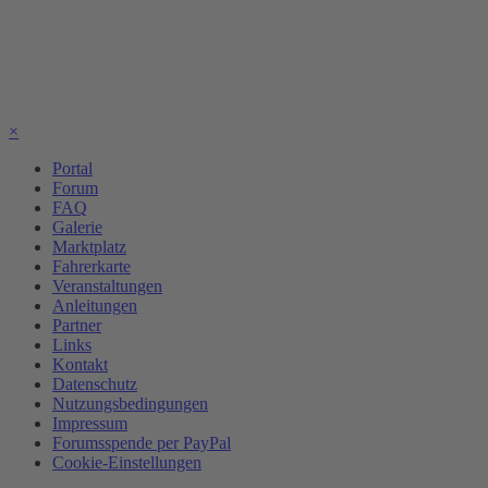
×
Portal
Forum
FAQ
Galerie
Marktplatz
Fahrerkarte
Veranstaltungen
Anleitungen
Partner
Links
Kontakt
Datenschutz
Nutzungsbedingungen
Impressum
Forumsspende per PayPal
Cookie-Einstellungen