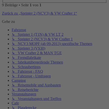
9 Beiträge • Seite
1
von
1
Zurück zu „Sprinter 2 (NCV3) & VW Crafter 1“
Gehe zu
Fahrzeug
↳ Sprinter 1 (T1N) & VW LT 2
↳ Sprinter 2 (NCV3) & VW Crafter 1
↳ NCV3 MOPF (ab 09-2013) spezifische Themen
↳ Sprinter 3 (VS30)
↳ VW Crafter 2 & MAN TGE
↳ Fremdfabrikate
↳ fabrikatübergeifende Themen
↳ Schraubertipps
↳ Fahrzeug - FAQ
↳ Fahrzeug - Umfragen
Camping
↳ Reisemobile und Ausbauten
↳ Reiseberichte
Veranstaltungen
↳ Veranstaltungen und Treffen
Cafe
↳ Plauderecke