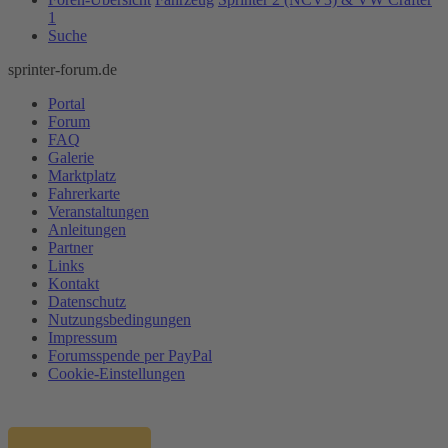
1
Suche
sprinter-forum.de
Portal
Forum
FAQ
Galerie
Marktplatz
Fahrerkarte
Veranstaltungen
Anleitungen
Partner
Links
Kontakt
Datenschutz
Nutzungsbedingungen
Impressum
Forumsspende per PayPal
Cookie-Einstellungen