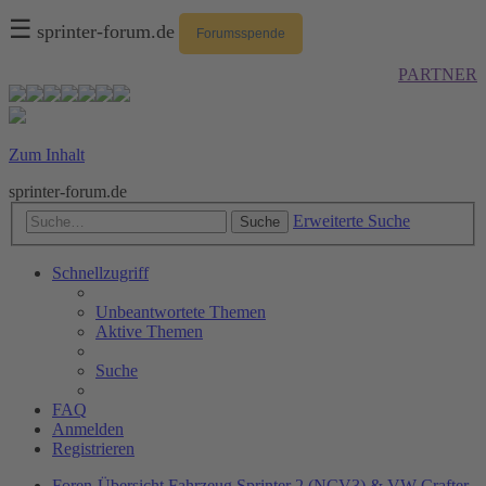
☰
sprinter-forum.de
Forumsspende
PARTNER
Zum Inhalt
sprinter-forum.de
Erweiterte Suche
Suche
Schnellzugriff
Unbeantwortete Themen
Aktive Themen
Suche
FAQ
Anmelden
Registrieren
Foren-Übersicht
Fahrzeug
Sprinter 2 (NCV3) & VW Crafter