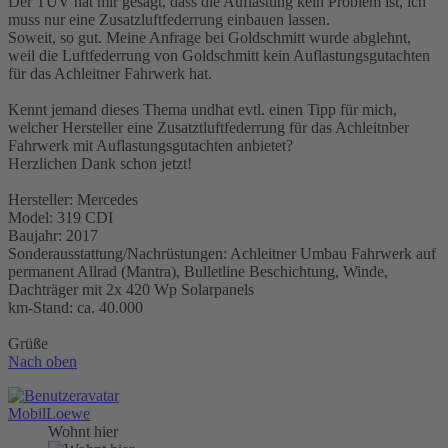
Der TÜV hat mir gesagt, dass die Auflastung kein Problem ist, ich
muss nur eine Zusatzluftfederrung einbauen lassen.
Soweit, so gut. Meine Anfrage bei Goldschmitt wurde abglehnt,
weil die Luftfederrung von Goldschmitt kein Auflastungsgutachten
für das Achleitner Fahrwerk hat.
Kennt jemand dieses Thema undhat evtl. einen Tipp für mich,
welcher Hersteller eine Zusatztluftfederrung für das Achleitnber
Fahrwerk mit Auflastungsgutachten anbietet?
Herzlichen Dank schon jetzt!
Hersteller: Mercedes
Model: 319 CDI
Baujahr: 2017
Sonderausstattung/Nachrüstungen: Achleitner Umbau Fahrwerk auf
permanent Allrad (Mantra), Bulletline Beschichtung, Winde,
Dachträger mit 2x 420 Wp Solarpanels
km-Stand: ca. 40.000
Grüße
Nach oben
MobilLoewe
Wohnt hier