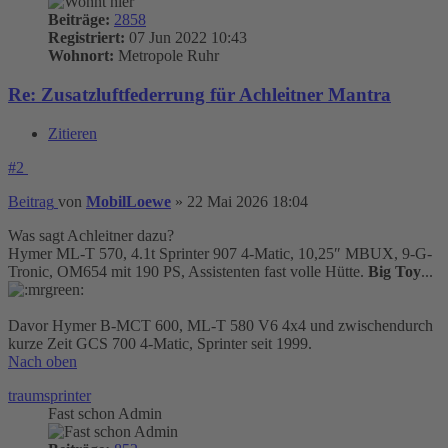
Beiträge:
2858
Registriert:
07 Jun 2022 10:43
Wohnort:
Metropole Ruhr
Re: Zusatzluftfederrung für Achleitner Mantra
Zitieren
#2
Beitrag
von
MobilLoewe
»
22 Mai 2026 18:04
Was sagt Achleitner dazu?
Hymer ML-T 570, 4.1t Sprinter 907 4-Matic, 10,25″ MBUX, 9-G-
Tronic, OM654 mit 190 PS, Assistenten fast volle Hütte.
Big Toy
...
Davor Hymer B-MCT 600, ML-T 580 V6 4x4 und zwischendurch
kurze Zeit GCS 700 4-Matic, Sprinter seit 1999.
Nach oben
traumsprinter
Fast schon Admin