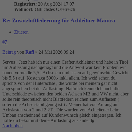
Registriert:
20 Aug 2024 17:07
Wohnort:
Östlichstes Österreich
Re: Zusatzluftfederrung für Achleitner Mantra
Zitieren
#7
Beitrag
von
Rafi
»
24 Mai 2026 09:24
Servus ! Jetzt hab ich nur einen Crafter Achleitner und habe in Tirol
um Auflastung nachgefragt und die Antwort war kein Problem wir
bauen vorne die 5,5 t Achse ein und lasten auf gewünschte Gewicht
bis 5,5 t auf .Kosten.ca 5000.- inkl. allem. Ich weiß schon du
sprichts von der Hinterachse , die wurde bei meinem gar nicht
angesprochen bei der Auflastung. Natürlich kenne Ich auch die
Unterschiede zwischen den beiden Achsen MB und VW nicht, aber
sollte rein theoretisch nicht Blattfedern reichen zum Auflasten (
sofern die Achse stabil genug ist ) . Meiner hat von Anfang an
Achslasten von 2 und 2,2T . Die wurden von Achleitener beim
Umbau anscheinend auf Kundenwunsch gleich eingetragen. Ich
hoffe du bekommst deine Auflastung zustande. lg
Nach oben