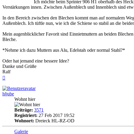
Ich möchte beim Sprinter 906 H1 oberhalb des Heckf
Verstärkungen innen. Zwischen Außenblech und Innenblech sind et
In den Bereich zwischen den Blechen kommt man auf normalem Wege ni
Außenblech. Ich tüftle nun, wie ich die Schiene so stabil an die bei
Mein augenblicklicher Favorit sind Einnietmuttern an beiden Blechen
Bleche.
*Nehme ich dazu Muttern aus Alu, Edelstah oder normal Stahl?*
Oder hat jemand eine bessere Idee?
Danke und Grüße
Ralf
Nach
oben
hljube
Wohnt hier
Beiträge:
3571
Registriert:
27 Feb 2017 19:52
Wohnort:
Dreieck HL-RZ-OD
Galerie