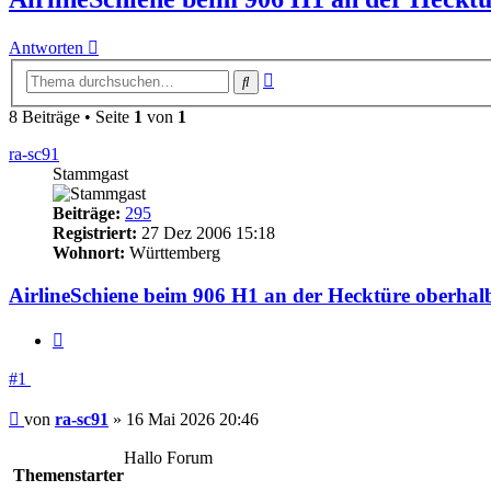
Antworten
Erweiterte
Suche
Suche
8 Beiträge • Seite
1
von
1
ra-sc91
Stammgast
Beiträge:
295
Registriert:
27 Dez 2006 15:18
Wohnort:
Württemberg
AirlineSchiene beim 906 H1 an der Hecktüre oberhal
Zitieren
#1
Beitrag
von
ra-sc91
»
16 Mai 2026 20:46
Hallo Forum
Themenstarter