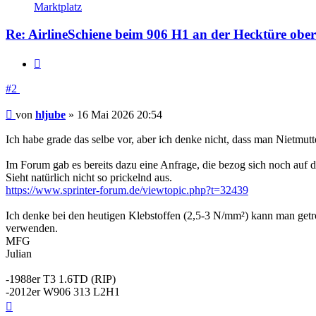
Marktplatz
Re: AirlineSchiene beim 906 H1 an der Hecktüre ober
Zitieren
#2
Beitrag
von
hljube
»
16 Mai 2026 20:54
Ich habe grade das selbe vor, aber ich denke nicht, dass man Nietmut
Im Forum gab es bereits dazu eine Anfrage, die bezog sich noch auf 
Sieht natürlich nicht so prickelnd aus.
https://www.sprinter-forum.de/viewtopic.php?t=32439
Ich denke bei den heutigen Klebstoffen (2,5-3 N/mm²) kann man getro
verwenden.
MFG
Julian
-1988er T3 1.6TD (RIP)
-2012er W906 313 L2H1
Nach