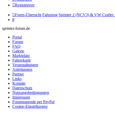
Registrieren
Foren-Übersicht
Fahrzeug
Sprinter 2 (NCV3) & VW Crafter 
Suche
sprinter-forum.de
Portal
Forum
FAQ
Galerie
Marktplatz
Fahrerkarte
Veranstaltungen
Anleitungen
Partner
Links
Kontakt
Datenschutz
Nutzungsbedingungen
Impressum
Forumsspende per PayPal
Cookie-Einstellungen