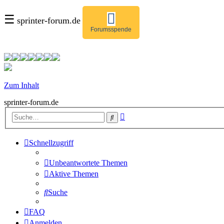
☰
sprinter-forum.de
Forumsspende
Zum Inhalt
sprinter-forum.de
Erweiterte
Suche
Suche
Schnellzugriff
Unbeantwortete Themen
Aktive Themen
Suche
FAQ
Anmelden