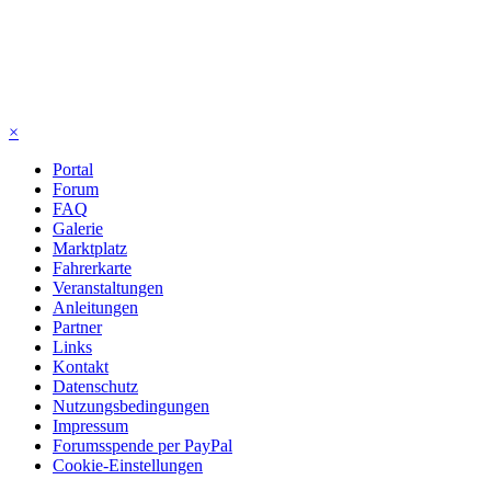
×
Portal
Forum
FAQ
Galerie
Marktplatz
Fahrerkarte
Veranstaltungen
Anleitungen
Partner
Links
Kontakt
Datenschutz
Nutzungsbedingungen
Impressum
Forumsspende per PayPal
Cookie-Einstellungen