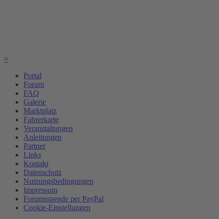
×
Portal
Forum
FAQ
Galerie
Marktplatz
Fahrerkarte
Veranstaltungen
Anleitungen
Partner
Links
Kontakt
Datenschutz
Nutzungsbedingungen
Impressum
Forumsspende per PayPal
Cookie-Einstellungen