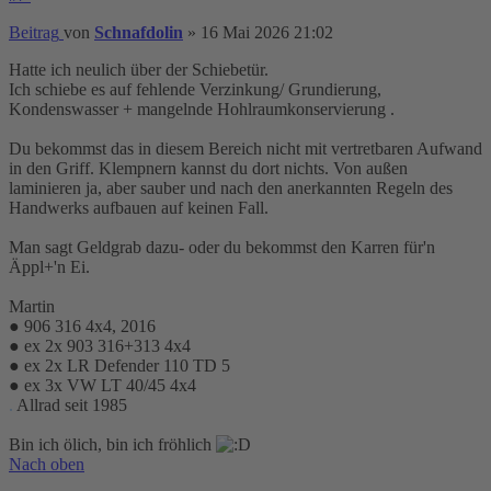
Beitrag
von
Schnafdolin
»
16 Mai 2026 21:02
Hatte ich neulich über der Schiebetür.
Ich schiebe es auf fehlende Verzinkung/ Grundierung,
Kondenswasser + mangelnde Hohlraumkonservierung .
Du bekommst das in diesem Bereich nicht mit vertretbaren Aufwand
in den Griff. Klempnern kannst du dort nichts. Von außen
laminieren ja, aber sauber und nach den anerkannten Regeln des
Handwerks aufbauen auf keinen Fall.
Man sagt Geldgrab dazu- oder du bekommst den Karren für'n
Äppl+'n Ei.
Martin
● 906 316 4x4, 2016
● ex 2x 903 316+313 4x4
● ex 2x LR Defender 110 TD 5
● ex 3x VW LT 40/45 4x4
.
Allrad seit 1985
Bin ich ölich, bin ich fröhlich
Nach oben