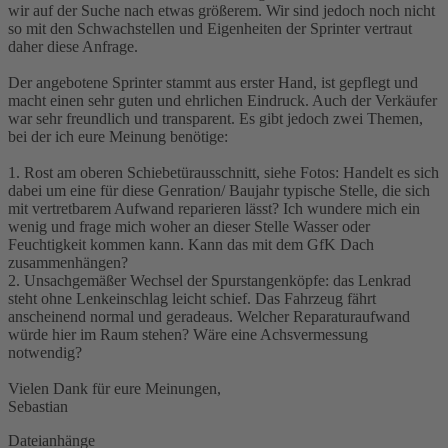
wir auf der Suche nach etwas größerem. Wir sind jedoch noch nicht
so mit den Schwachstellen und Eigenheiten der Sprinter vertraut
daher diese Anfrage.
Der angebotene Sprinter stammt aus erster Hand, ist gepflegt und
macht einen sehr guten und ehrlichen Eindruck. Auch der Verkäufer
war sehr freundlich und transparent. Es gibt jedoch zwei Themen,
bei der ich eure Meinung benötige:
1. Rost am oberen Schiebetürausschnitt, siehe Fotos: Handelt es sich
dabei um eine für diese Genration/ Baujahr typische Stelle, die sich
mit vertretbarem Aufwand reparieren lässt? Ich wundere mich ein
wenig und frage mich woher an dieser Stelle Wasser oder
Feuchtigkeit kommen kann. Kann das mit dem GfK Dach
zusammenhängen?
2. Unsachgemäßer Wechsel der Spurstangenköpfe: das Lenkrad
steht ohne Lenkeinschlag leicht schief. Das Fahrzeug fährt
anscheinend normal und geradeaus. Welcher Reparaturaufwand
würde hier im Raum stehen? Wäre eine Achsvermessung
notwendig?
Vielen Dank für eure Meinungen,
Sebastian
Dateianhänge