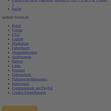
1
Suche
sprinter-forum.de
Portal
Forum
FAQ
Galerie
Marktplatz
Fahrerkarte
Veranstaltungen
Anleitungen
Partner
Links
Kontakt
Datenschutz
Nutzungsbedingungen
Impressum
Forumsspende per PayPal
Cookie-Einstellungen