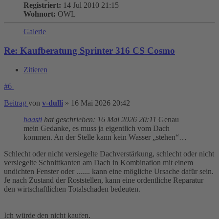
Registriert:
14 Jul 2010 21:15
Wohnort:
OWL
Galerie
Re: Kaufberatung Sprinter 316 CS Cosmo
Zitieren
#6
Beitrag
von
v-dulli
»
16 Mai 2026 20:42
baasti
hat geschrieben:
16 Mai 2026 20:11
Genau
mein Gedanke, es muss ja eigentlich vom Dach
kommen. An der Stelle kann kein Wasser „stehen“…
Schlecht oder nicht versiegelte Dachverstärkung, schlecht oder nicht
versiegelte Schnittkanten am Dach in Kombination mit einem
undichten Fenster oder ....... kann eine mögliche Ursache dafür sein.
Je nach Zustand der Roststellen, kann eine ordentliche Reparatur
den wirtschaftlichen Totalschaden bedeuten.
Ich würde den nicht kaufen.