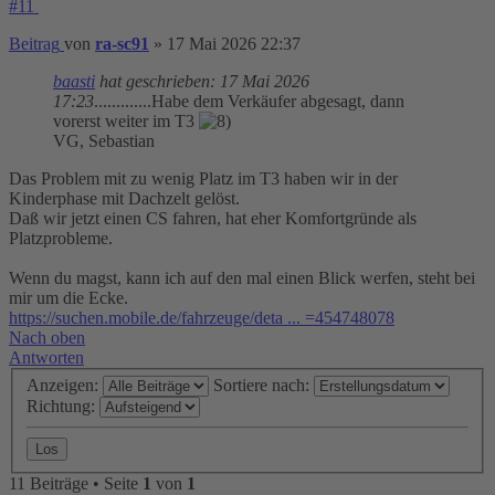
#11
Beitrag
von
ra-sc91
»
17 Mai 2026 22:37
baasti
hat geschrieben:
17 Mai 2026
17:23
.............Habe dem Verkäufer abgesagt, dann
vorerst weiter im T3
VG, Sebastian
Das Problem mit zu wenig Platz im T3 haben wir in der
Kinderphase mit Dachzelt gelöst.
Daß wir jetzt einen CS fahren, hat eher Komfortgründe als
Platzprobleme.
Wenn du magst, kann ich auf den mal einen Blick werfen, steht bei
mir um die Ecke.
https://suchen.mobile.de/fahrzeuge/deta ... =454748078
Nach oben
Antworten
Anzeigen:
Sortiere nach:
Richtung:
11 Beiträge • Seite
1
von
1