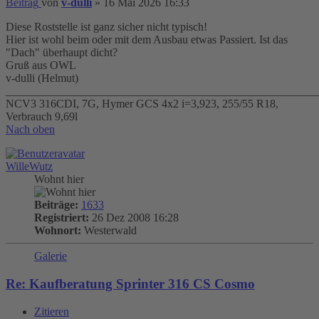
Beitrag
von
v-dulli
»
16 Mai 2026 16:33
Diese Roststelle ist ganz sicher nicht typisch!
Hier ist wohl beim oder mit dem Ausbau etwas Passiert. Ist das
"Dach" überhaupt dicht?
Gruß aus OWL
v-dulli (Helmut)
_______________________________________________________
NCV3 316CDI, 7G, Hymer GCS 4x2 i=3,923, 255/55 R18,
Verbrauch 9,69l
Nach oben
WilleWutz
Wohnt hier
Beiträge:
1633
Registriert:
26 Dez 2008 16:28
Wohnort:
Westerwald
Galerie
Re: Kaufberatung Sprinter 316 CS Cosmo
Zitieren