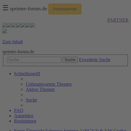
☰
sprinter-forum.de
Forumsspende
PARTNER
Zum Inhalt
sprinter-forum.de
Erweiterte Suche
Suche
Schnellzugriff
Unbeantwortete Themen
Aktive Themen
Suche
FAQ
Anmelden
Registrieren
Foren-Übersicht
Fahrzeug
Sprinter 2 (NCV3) & VW Crafter