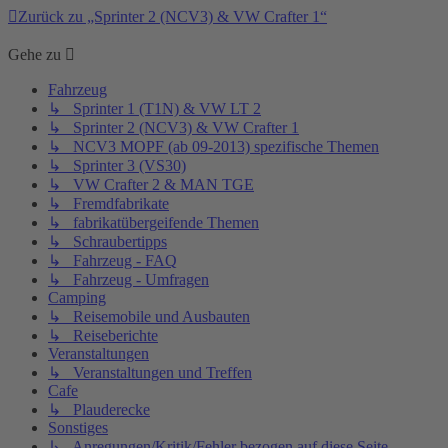
Zurück zu „Sprinter 2 (NCV3) & VW Crafter 1“
Gehe zu
Fahrzeug
↳ Sprinter 1 (T1N) & VW LT 2
↳ Sprinter 2 (NCV3) & VW Crafter 1
↳ NCV3 MOPF (ab 09-2013) spezifische Themen
↳ Sprinter 3 (VS30)
↳ VW Crafter 2 & MAN TGE
↳ Fremdfabrikate
↳ fabrikatübergeifende Themen
↳ Schraubertipps
↳ Fahrzeug - FAQ
↳ Fahrzeug - Umfragen
Camping
↳ Reisemobile und Ausbauten
↳ Reiseberichte
Veranstaltungen
↳ Veranstaltungen und Treffen
Cafe
↳ Plauderecke
Sonstiges
↳ Anregungen/Kritik/Fehler bezogen auf diese Seite