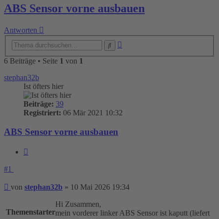
ABS Sensor vorne ausbauen
Antworten
Erweiterte
Suche
Suche
6 Beiträge • Seite
1
von
1
stephan32b
Ist öfters hier
Beiträge:
39
Registriert:
06 Mär 2021 10:32
ABS Sensor vorne ausbauen
Zitieren
#1
Beitrag
von
stephan32b
»
10 Mai 2026 19:34
Hi Zusammen,
Themenstarter
mein vorderer linker ABS Sensor ist kaputt (liefert