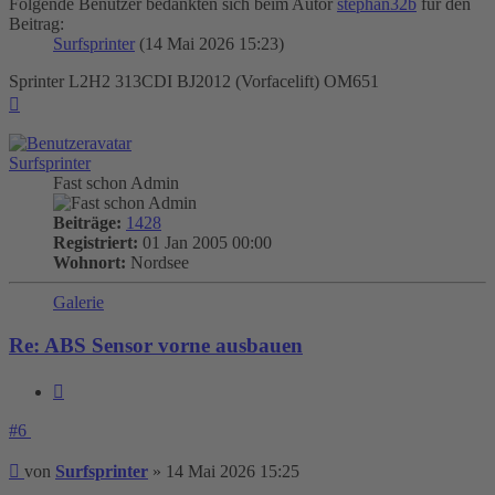
Folgende Benutzer bedankten sich beim Autor
stephan32b
für den
Beitrag:
Surfsprinter
(14 Mai 2026 15:23)
Sprinter L2H2 313CDI BJ2012 (Vorfacelift) OM651
Nach
oben
Surfsprinter
Fast schon Admin
Beiträge:
1428
Registriert:
01 Jan 2005 00:00
Wohnort:
Nordsee
Galerie
Re: ABS Sensor vorne ausbauen
Zitieren
#6
Beitrag
von
Surfsprinter
»
14 Mai 2026 15:25