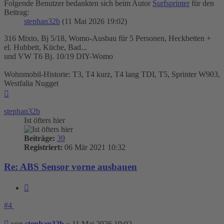
Folgende Benutzer bedankten sich beim Autor
Surfsprinter
für den
Beitrag:
stephan32b
(11 Mai 2026 19:02)
316 Mixto, Bj 5/18, Womo-Ausbau für 5 Personen, Heckbetten +
el. Hubbett, Küche, Bad...
und VW T6 Bj. 10/19 DIY-Womo
Wohnmobil-Historie: T3, T4 kurz, T4 lang TDI, T5, Sprinter W903,
Westfalia Nugget
Nach
oben
stephan32b
Ist öfters hier
Beiträge:
39
Registriert:
06 Mär 2021 10:32
Re: ABS Sensor vorne ausbauen
Zitieren
#4
Beitrag
von
stephan32b
»
11 Mai 2026 19:02