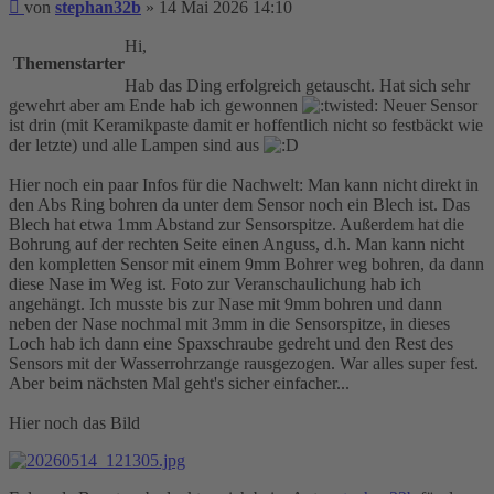
Beitrag
von
stephan32b
»
14 Mai 2026 14:10
Hi,
Themenstarter
Hab das Ding erfolgreich getauscht. Hat sich sehr
gewehrt aber am Ende hab ich gewonnen
Neuer Sensor
ist drin (mit Keramikpaste damit er hoffentlich nicht so festbäckt wie
der letzte) und alle Lampen sind aus
Hier noch ein paar Infos für die Nachwelt: Man kann nicht direkt in
den Abs Ring bohren da unter dem Sensor noch ein Blech ist. Das
Blech hat etwa 1mm Abstand zur Sensorspitze. Außerdem hat die
Bohrung auf der rechten Seite einen Anguss, d.h. Man kann nicht
den kompletten Sensor mit einem 9mm Bohrer weg bohren, da dann
diese Nase im Weg ist. Foto zur Veranschaulichung hab ich
angehängt. Ich musste bis zur Nase mit 9mm bohren und dann
neben der Nase nochmal mit 3mm in die Sensorspitze, in dieses
Loch hab ich dann eine Spaxschraube gedreht und den Rest des
Sensors mit der Wasserrohrzange rausgezogen. War alles super fest.
Aber beim nächsten Mal geht's sicher einfacher...
Hier noch das Bild