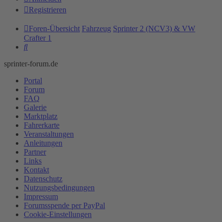
Registrieren
Foren-Übersicht
Fahrzeug
Sprinter 2 (NCV3) & VW
Crafter 1
Suche
sprinter-forum.de
Portal
Forum
FAQ
Galerie
Marktplatz
Fahrerkarte
Veranstaltungen
Anleitungen
Partner
Links
Kontakt
Datenschutz
Nutzungsbedingungen
Impressum
Forumsspende per PayPal
Cookie-Einstellungen