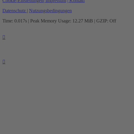
Cookie-Einstellungen
| Impressum
| Kontakt
Datenschutz
|
Nutzungsbedingungen
Time: 0.017s
| Peak Memory Usage: 12.27 MiB | GZIP: Off