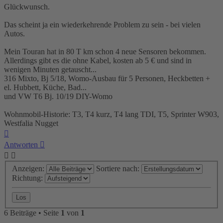
Glückwunsch.
Das scheint ja ein wiederkehrende Problem zu sein - bei vielen
Autos.
Mein Touran hat in 80 T km schon 4 neue Sensoren bekommen.
Allerdings gibt es die ohne Kabel, kosten ab 5 € und sind in
wenigen Minuten getauscht...
316 Mixto, Bj 5/18, Womo-Ausbau für 5 Personen, Heckbetten +
el. Hubbett, Küche, Bad...
und VW T6 Bj. 10/19 DIY-Womo
Wohnmobil-Historie: T3, T4 kurz, T4 lang TDI, T5, Sprinter W903,
Westfalia Nugget
Nach
oben
Antworten
Anzeigen:
Sortiere nach:
Richtung:
6 Beiträge • Seite
1
von
1