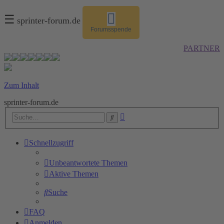
☰
sprinter-forum.de
Forumsspende
PARTNER
Zum Inhalt
sprinter-forum.de
Erweiterte
Suche
Suche
Schnellzugriff
Unbeantwortete Themen
Aktive Themen
Suche
FAQ
Anmelden