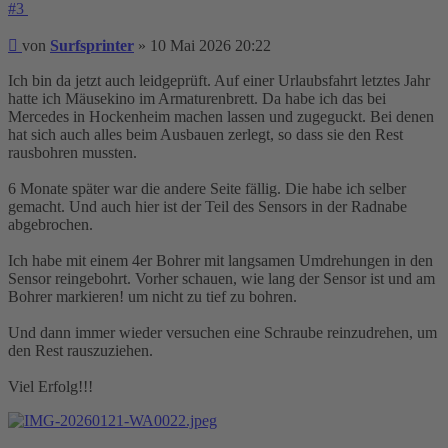
#3
Beitrag
von
Surfsprinter
»
10 Mai 2026 20:22
Ich bin da jetzt auch leidgeprüft. Auf einer Urlaubsfahrt letztes Jahr
hatte ich Mäusekino im Armaturenbrett. Da habe ich das bei
Mercedes in Hockenheim machen lassen und zugeguckt. Bei denen
hat sich auch alles beim Ausbauen zerlegt, so dass sie den Rest
rausbohren mussten.
6 Monate später war die andere Seite fällig. Die habe ich selber
gemacht. Und auch hier ist der Teil des Sensors in der Radnabe
abgebrochen.
Ich habe mit einem 4er Bohrer mit langsamen Umdrehungen in den
Sensor reingebohrt. Vorher schauen, wie lang der Sensor ist und am
Bohrer markieren! um nicht zu tief zu bohren.
Und dann immer wieder versuchen eine Schraube reinzudrehen, um
den Rest rauszuziehen.
Viel Erfolg!!!