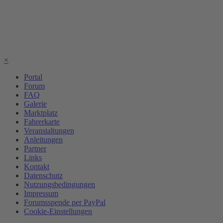
×
Portal
Forum
FAQ
Galerie
Marktplatz
Fahrerkarte
Veranstaltungen
Anleitungen
Partner
Links
Kontakt
Datenschutz
Nutzungsbedingungen
Impressum
Forumsspende per PayPal
Cookie-Einstellungen