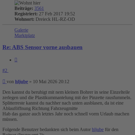
Beiträge:
3561
Registriert:
27 Feb 2017 19:52
Wohnort:
Dreieck HL-RZ-OD
Galerie
Marktplatz
Re: ABS Sensor vorne ausbauen
Zitieren
#2
Beitrag
von
hljube
»
10 Mai 2026 20:12
Den kannst du beruhigt mit nem kleinen Bohrer in seine Einzelteile
zerlegen und die Plastikummantelung mit der Pinzette rausfummeln.
Splitterreste kannst du nachher nach unten ausblasen, da ist eine
Ablauföffnung Richtung Fahrzeugmitte
Hab das ganze auch letztes Jahr noch schnell vorm Urlaub machen
müssen.
Folgende Benutzer bedankten sich beim Autor
hljube
für den
Beitrag (Insgesamt 2):