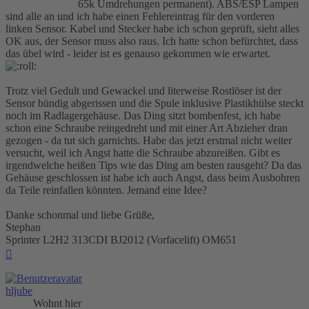
65k Umdrehungen permanent). ABS/ESP Lampen
sind alle an und ich habe einen Fehlereintrag für den vorderen
linken Sensor. Kabel und Stecker habe ich schon geprüft, sieht alles
OK aus, der Sensor muss also raus. Ich hatte schon befürchtet, dass
das übel wird - leider ist es genauso gekommen wie erwartet.
Trotz viel Gedult und Gewackel und literweise Rostlöser ist der
Sensor bündig abgerissen und die Spule inklusive Plastikhülse steckt
noch im Radlagergehäuse. Das Ding sitzt bombenfest, ich habe
schon eine Schraube reingedreht und mit einer Art Abzieher dran
gezogen - da tut sich garnichts. Habe das jetzt erstmal nicht weiter
versucht, weil ich Angst hatte die Schraube abzureißen. Gibt es
irgendwelche heißen Tips wie das Ding am besten rausgeht? Da das
Gehäuse geschlossen ist habe ich auch Angst, dass beim Ausbohren
da Teile reinfallen könnten. Jemand eine Idee?
Danke schonmal und liebe Grüße,
Stephan
Sprinter L2H2 313CDI BJ2012 (Vorfacelift) OM651
Nach
oben
hljube
Wohnt hier