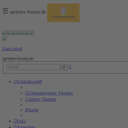
☰
sprinter-forum.de
Forumsspende
Zum Inhalt
sprinter-forum.de
Erweiterte
Suche
Suche
Schnellzugriff
Unbeantwortete Themen
Aktive Themen
Suche
FAQ
Anmelden