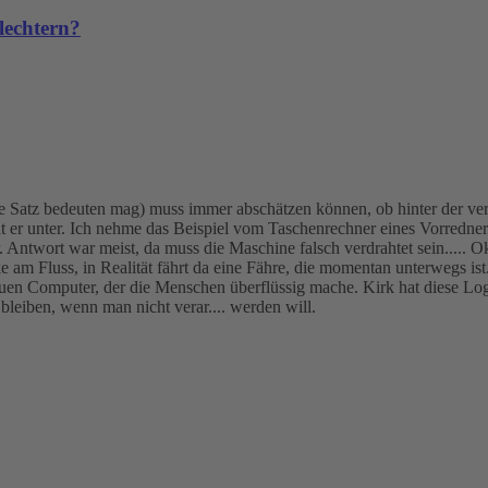
lechtern?
 Satz bedeuten mag) muss immer abschätzen können, ob hinter der verm
t er unter. Ich nehme das Beispiel vom Taschenrechner eines Vorredner
 Antwort war meist, da muss die Maschine falsch verdrahtet sein..... 
 am Fluss, in Realität fährt da eine Fähre, die momentan unterwegs ist.
uen Computer, der die Menschen überflüssig mache. Kirk hat diese Logi
eiben, wenn man nicht verar.... werden will.