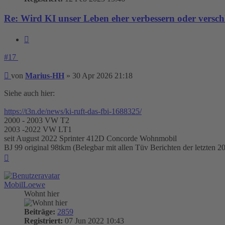
Re: Wird KI unser Leben eher verbessern oder versch
Zitieren
#17
Beitrag
von
Marius-HH
»
30 Apr 2026 21:18
Siehe auch hier:
https://t3n.de/news/ki-ruft-das-fbi-1688325/
2000 - 2003 VW T2
2003 -2022 VW LT1
seit August 2022 Sprinter 412D Concorde Wohnmobil
BJ 99 original 98tkm (Belegbar mit allen Tüv Berichten der letzten 20 
Nach
oben
MobilLoewe
Wohnt hier
Beiträge:
2859
Registriert:
07 Jun 2022 10:43