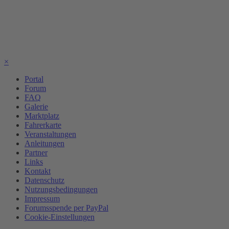
×
Portal
Forum
FAQ
Galerie
Marktplatz
Fahrerkarte
Veranstaltungen
Anleitungen
Partner
Links
Kontakt
Datenschutz
Nutzungsbedingungen
Impressum
Forumsspende per PayPal
Cookie-Einstellungen