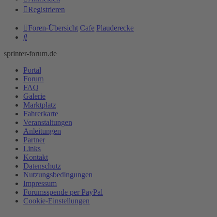
Registrieren
Foren-Übersicht
Cafe
Plauderecke
Suche
sprinter-forum.de
Portal
Forum
FAQ
Galerie
Marktplatz
Fahrerkarte
Veranstaltungen
Anleitungen
Partner
Links
Kontakt
Datenschutz
Nutzungsbedingungen
Impressum
Forumsspende per PayPal
Cookie-Einstellungen