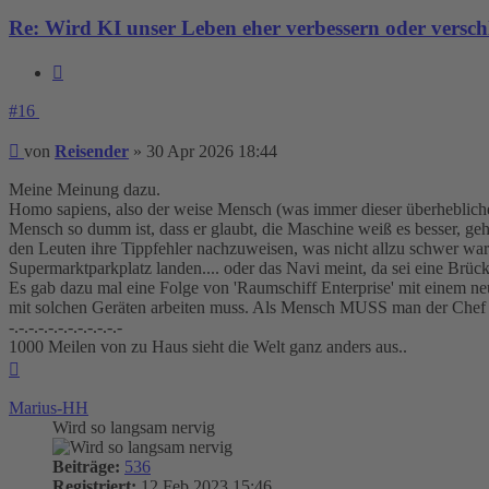
Re: Wird KI unser Leben eher verbessern oder versch
Zitieren
#16
Beitrag
von
Reisender
»
30 Apr 2026 18:44
Meine Meinung dazu.
Homo sapiens, also der weise Mensch (was immer dieser überhebliche
Mensch so dumm ist, dass er glaubt, die Maschine weiß es besser, geh
den Leuten ihre Tippfehler nachzuweisen, was nicht allzu schwer war.
Supermarktparkplatz landen.... oder das Navi meint, da sei eine Brücke
Es gab dazu mal eine Folge von 'Raumschiff Enterprise' mit einem ne
mit solchen Geräten arbeiten muss. Als Mensch MUSS man der Chef bl
-.-.-.-.-.-.-.-.-.-.-.-
1000 Meilen von zu Haus sieht die Welt ganz anders aus..
Nach
oben
Marius-HH
Wird so langsam nervig
Beiträge:
536
Registriert:
12 Feb 2023 15:46