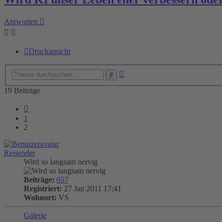
Antworten
Druckansicht
Erweiterte
Suche
Suche
19 Beiträge
Vorherige
1
2
Reisender
Wird so langsam nervig
Beiträge:
657
Registriert:
27 Jan 2011 17:41
Wohnort:
VS
Galerie