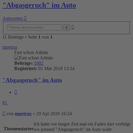
"Abgasgeruch" im Auto
Antworten
Erweiterte
Suche
Suche
11 Beiträge • Seite
1
von
1
mpetrus
Fast schon Admin
Beiträge:
1002
Registriert:
01 Mär 2018 13:34
"Abgasgeruch" im Auto
Zitieren
#1
Beitrag
von
mpetrus
»
29 Apr 2026 16:34
Ich hatte vor langer Zeit mal ein Faden hier verfolgt
Themenstarter
wo jemand "Abgasgeruch" im Auto wahr