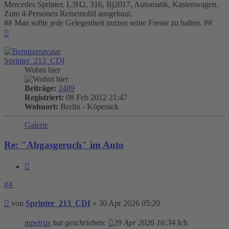
Mercedes Sprinter, L3H2, 316, Bj2017, Automatik, Kastenwagen.
Zum 4-Personen Reisemobil ausgebaut.
## Man sollte jede Gelegenheit nutzen seine Fresse zu halten. ##
Nach
oben
Sprinter_213_CDI
Wohnt hier
Beiträge:
2489
Registriert:
08 Feb 2012 21:47
Wohnort:
Berlin - Köpenick
Galerie
Re: "Abgasgeruch" im Auto
Zitieren
#4
Beitrag
von
Sprinter_213_CDI
»
30 Apr 2026 05:20
mpetrus
hat geschrieben:
29 Apr 2026 16:34
Ich