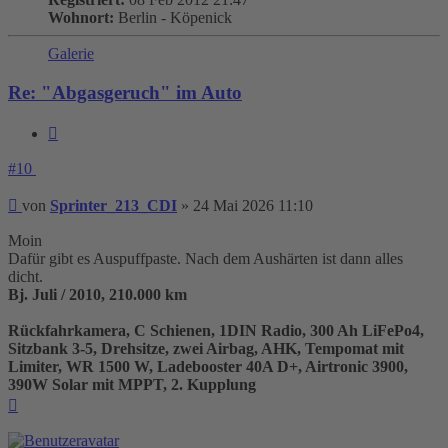
Wohnort:
Berlin - Köpenick
Galerie
Re: "Abgasgeruch" im Auto
Zitieren
#10
Beitrag
von
Sprinter_213_CDI
»
24 Mai 2026 11:10
Moin
Dafür gibt es Auspuffpaste. Nach dem Aushärten ist dann alles
dicht.
Bj. Juli / 2010, 210.000 km
Rückfahrkamera, C Schienen, 1DIN Radio, 300 Ah LiFePo4,
Sitzbank 3-5, Drehsitze, zwei Airbag, AHK, Tempomat mit
Limiter, WR 1500 W, Ladebooster 40A D+, Airtronic 3900,
390W Solar mit MPPT, 2. Kupplung
Nach
oben