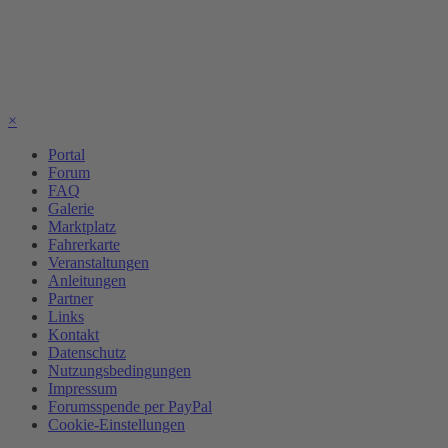
×
Portal
Forum
FAQ
Galerie
Marktplatz
Fahrerkarte
Veranstaltungen
Anleitungen
Partner
Links
Kontakt
Datenschutz
Nutzungsbedingungen
Impressum
Forumsspende per PayPal
Cookie-Einstellungen