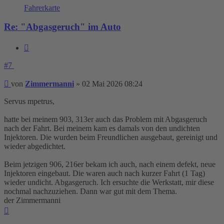
Fahrerkarte
Re: "Abgasgeruch" im Auto
Zitieren
#7
Beitrag
von
Zimmermanni
»
02 Mai 2026 08:24
Servus mpetrus,
hatte bei meinem 903, 313er auch das Problem mit Abgasgeruch
nach der Fahrt. Bei meinem kam es damals von den undichten
Injektoren. Die wurden beim Freundlichen ausgebaut, gereinigt und
wieder abgedichtet.
Beim jetzigen 906, 216er bekam ich auch, nach einem defekt, neue
Injektoren eingebaut. Die waren auch nach kurzer Fahrt (1 Tag)
wieder undicht. Abgasgeruch. Ich ersuchte die Werkstatt, mir diese
nochmal nachzuziehen. Dann war gut mit dem Thema.
der Zimmermanni
Nach
oben