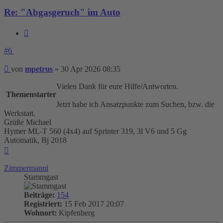
Re: "Abgasgeruch" im Auto
Zitieren
#6
Beitrag
von
mpetrus
»
30 Apr 2026 08:35
Vielen Dank für eure Hilfe/Antworten.
Themenstarter
Jetzt habe ich Ansatzpunkte zum Suchen, bzw. die
Werkstatt.
Grüße Michael
Hymer ML-T 560 (4x4) auf Sprinter 319, 3l V6 und 5 Gg
Automatik, Bj 2018
Nach
oben
Zimmermanni
Stammgast
Beiträge:
154
Registriert:
15 Feb 2017 20:07
Wohnort:
Kipfenberg