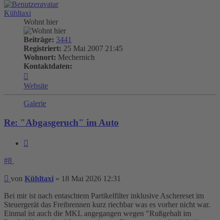
Kühltaxi
Wohnt hier
Beiträge:
3441
Registriert:
25 Mai 2007 21:45
Wohnort:
Mechernich
Kontaktdaten:
Kontaktdaten
von
Website
Kühltaxi
Galerie
Re: "Abgasgeruch" im Auto
Zitieren
#8
Beitrag
von
Kühltaxi
»
18 Mai 2026 12:31
Bei mir ist nach entaschtem Partikelfilter inklusive Aschereset im
Steuergerät das Freibrennen kurz riechbar was es vorher nicht war.
Einmal ist auch die MKL angegangen wegen "Rußgehalt im