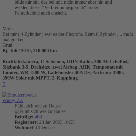
bilde mir ein, das bei mir, nicht immer aber hin und
wieder, dieser "Verbrennungsgeruch" in der
Fahrerkabine auch entsteht.
Moin
Bei mir ( 4 Zylinder ) war es das Flexrohr. Beim 6 Zylinder .... mußt
mal gucken.
Gruß
Bj. Juli / 2010, 210.000 km
Rückfahrkamera, C Schienen, 1DIN Radio, 300 Ah LiFePo4,
Sitzbank 3-5, Drehsitze, zwei Airbag, AHK, Tempomat mit
Limiter, WR 1500 W, Ladebooster 40A D+, Airtronic 3900,
390W Solar mit MPPT, 2. Kupplung
Nach
oben
Windy-ZX
Fühlt sich wie zu Hause
Beiträge:
488
Registriert:
23 Jan 2023 10:55
Wohnort:
Chiemsee