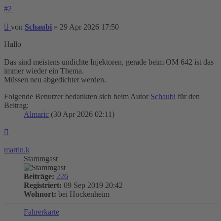
#2
Beitrag
von
Schaubi
»
29 Apr 2026 17:50
Hallo
Das sind meistens undichte Injektoren, gerade beim OM 642 ist das
immer wieder ein Thema.
Müssen neu abgedichtet werden.
Folgende Benutzer bedankten sich beim Autor
Schaubi
für den
Beitrag:
Almaric
(30 Apr 2026 02:11)
Nach
oben
martin.k
Stammgast
Beiträge:
226
Registriert:
09 Sep 2019 20:42
Wohnort:
bei Hockenheim
Fahrerkarte