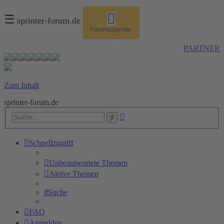
☰
sprinter-forum.de
Forumsspende
PARTNER
Zum Inhalt
sprinter-forum.de
Erweiterte
Suche
Suche
Schnellzugriff
Unbeantwortete Themen
Aktive Themen
Suche
FAQ
Anmelden