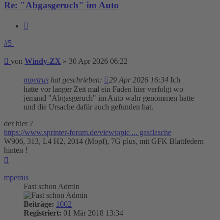
Re: "Abgasgeruch" im Auto
Zitieren
#5
Beitrag
von
Windy-ZX
»
30 Apr 2026 06:22
mpetrus
hat geschrieben:
29 Apr 2026 16:34
Ich
hatte vor langer Zeit mal ein Faden hier verfolgt wo
jemand "Abgasgeruch" im Auto wahr genommen hatte
und die Ursache dafür auch gefunden hat.
der hier ?
https://www.sprinter-forum.de/viewtopic ... gasflasche
W906, 313, L4 H2, 2014 (Mopf), 7G plus, mit GFK Blattfedern
hinten !
Nach
oben
mpetrus
Fast schon Admin
Beiträge:
1002
Registriert:
01 Mär 2018 13:34