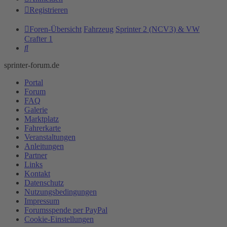
Registrieren
Foren-Übersicht
Fahrzeug
Sprinter 2 (NCV3) & VW
Crafter 1
Suche
sprinter-forum.de
Portal
Forum
FAQ
Galerie
Marktplatz
Fahrerkarte
Veranstaltungen
Anleitungen
Partner
Links
Kontakt
Datenschutz
Nutzungsbedingungen
Impressum
Forumsspende per PayPal
Cookie-Einstellungen