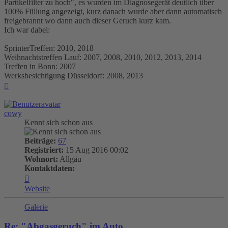
Partikelfilter zu hoch", es wurden im Diagnosegerät deutlich über
100% Füllung angezeigt, kurz danach wurde aber dann automatisch
freigebrannt wo dann auch dieser Geruch kurz kam.
Ich war dabei:
SprinterTreffen: 2010, 2018
Weihnachtstreffen Lauf: 2007, 2008, 2010, 2012, 2013, 2014
Treffen in Bonn: 2007
Werksbesichtigung Düsseldorf: 2008, 2013
Nach
oben
cowy
Kennt sich schon aus
Beiträge:
67
Registriert:
15 Aug 2016 00:02
Wohnort:
Allgäu
Kontaktdaten:
Kontaktdaten
von
Website
cowy
Galerie
Re: "Abgasgeruch" im Auto