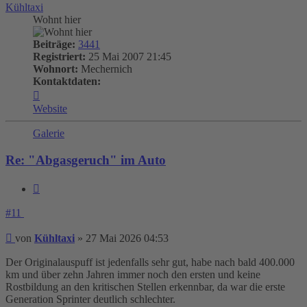
Kühltaxi
Wohnt hier
Beiträge:
3441
Registriert:
25 Mai 2007 21:45
Wohnort:
Mechernich
Kontaktdaten:
Kontaktdaten
von
Website
Kühltaxi
Galerie
Re: "Abgasgeruch" im Auto
Zitieren
#11
Beitrag
von
Kühltaxi
»
27 Mai 2026 04:53
Der Originalauspuff ist jedenfalls sehr gut, habe nach bald 400.000
km und über zehn Jahren immer noch den ersten und keine
Rostbildung an den kritischen Stellen erkennbar, da war die erste
Generation Sprinter deutlich schlechter.