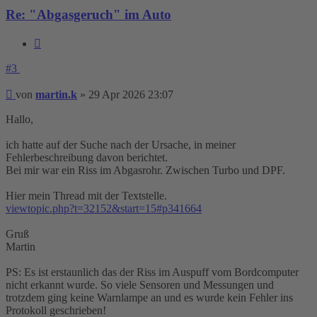
Re: "Abgasgeruch" im Auto
Zitieren
#3
Beitrag
von
martin.k
»
29 Apr 2026 23:07
Hallo,
ich hatte auf der Suche nach der Ursache, in meiner
Fehlerbeschreibung davon berichtet.
Bei mir war ein Riss im Abgasrohr. Zwischen Turbo und DPF.
Hier mein Thread mit der Textstelle.
viewtopic.php?t=32152&start=15#p341664
Gruß
Martin
PS: Es ist erstaunlich das der Riss im Auspuff vom Bordcomputer
nicht erkannt wurde. So viele Sensoren und Messungen und
trotzdem ging keine Warnlampe an und es wurde kein Fehler ins
Protokoll geschrieben!