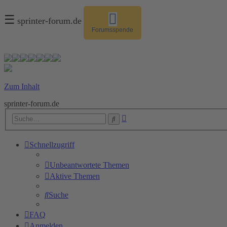
☰
sprinter-forum.de
Forumsspende
Zum Inhalt
sprinter-forum.de
Erweiterte
Suche
Suche
Schnellzugriff
Unbeantwortete Themen
Aktive Themen
Suche
FAQ
Anmelden