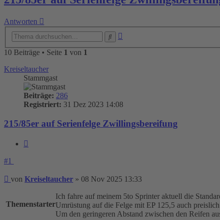
Antworten
Erweiterte
Suche
Suche
10 Beiträge • Seite
1
von
1
Kreiseltaucher
Stammgast
Beiträge:
286
Registriert:
31 Dez 2023 14:08
215/85er auf Serienfelge Zwillingsbereifung
Zitieren
#1
Beitrag
von
Kreiseltaucher
»
08 Nov 2025 13:33
Ich fahre auf meinem 5to Sprinter aktuell die Standa
Themenstarter
Umrüstung auf die Felge mit EP 125,5 auch preislich
Um den geringeren Abstand zwischen den Reifen aus