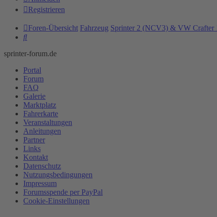
Registrieren
Foren-Übersicht
Fahrzeug
Sprinter 2 (NCV3) & VW Crafter 
Suche
sprinter-forum.de
Portal
Forum
FAQ
Galerie
Marktplatz
Fahrerkarte
Veranstaltungen
Anleitungen
Partner
Links
Kontakt
Datenschutz
Nutzungsbedingungen
Impressum
Forumsspende per PayPal
Cookie-Einstellungen