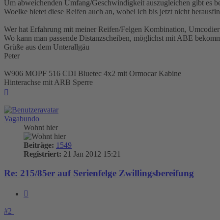
Um abweichenden Umfang/Geschwindigkeit auszugleichen gibt es b
Woelke bietet diese Reifen auch an, wobei ich bis jetzt nicht heraus
Wer hat Erfahrung mit meiner Reifen/Felgen Kombination, Umcodi
Wo kann man passende Distanzscheiben, möglichst mit ABE bekom
Grüße aus dem Unterallgäu
Peter
W906 MOPF 516 CDI Bluetec 4x2 mit Ormocar Kabine
Hinterachse mit ARB Sperre
Nach
oben
Vagabundo
Wohnt hier
Beiträge:
1549
Registriert:
21 Jan 2012 15:21
Re: 215/85er auf Serienfelge Zwillingsbereifung
Zitieren
#2