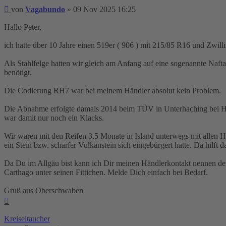
Beitrag
von
Vagabundo
»
09 Nov 2025 16:25
Hallo Peter,
ich hatte über 10 Jahre einen 519er ( 906 ) mit 215/85 R16 und Zwill
Als Stahlfelge hatten wir gleich am Anfang auf eine sogenannte Naf
benötigt.
Die Codierung RH7 war bei meinem Händler absolut kein Problem.
Die Abnahme erfolgte damals 2014 beim TÜV in Unterhaching bei He
war damit nur noch ein Klacks.
Wir waren mit den Reifen 3,5 Monate in Island unterwegs mit allen H
ein Stein bzw. scharfer Vulkanstein sich eingebürgert hatte. Da hilft
Da Du im Allgäu bist kann ich Dir meinen Händlerkontakt nennen der
Carthago unter seinen Fittichen. Melde Dich einfach bei Bedarf.
Gruß aus Oberschwaben
Nach
oben
Kreiseltaucher