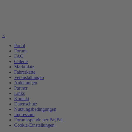
×
Portal
Forum
FAQ
Galerie
Marktplatz
Fahrerkarte
Veranstaltungen
Anleitungen
Partner
Links
Kontakt
Datenschutz
Nutzungsbedingungen
Impressum
Forumsspende per PayPal
Cookie-Einstellungen