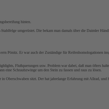
ingsbereifung hinten.
ta-Stahlfelge umgerüstet. Die bekam man damals über die Daimler Hän
rrn Pönitz. Er war auch der Zuständige für Reifenhomologationen in
ighlights, Flußquerungen usw. Problem war dabei, daß man öfters halt
 dann eine Schraubzwinge um den Stein zu fassen und raus zu lösen.
 in Oberschwaben sitzt. Der hat jahrelange Erfahrung mit Allrad, und