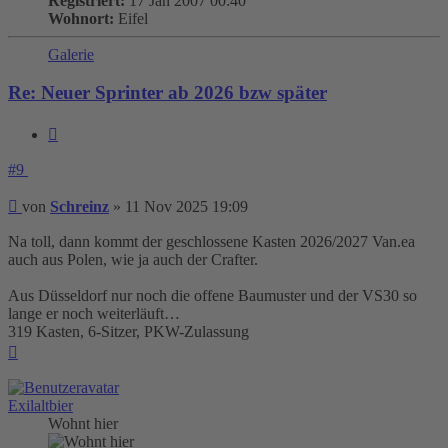
Registriert:
17 Jan 2007 00:40
Wohnort:
Eifel
Galerie
Re: Neuer Sprinter ab 2026 bzw später
Zitieren
#9
Beitrag
von
Schreinz
»
11 Nov 2025 19:09
Na toll, dann kommt der geschlossene Kasten 2026/2027 Van.ea
auch aus Polen, wie ja auch der Crafter.
Aus Düsseldorf nur noch die offene Baumuster und der VS30 so
lange er noch weiterläuft…
319 Kasten, 6-Sitzer, PKW-Zulassung
Nach
oben
Exilaltbier
Wohnt hier