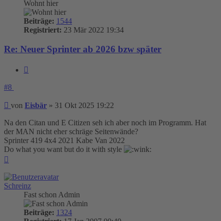
Wohnt hier
Beiträge:
1544
Registriert:
23 Mär 2022 19:34
Re: Neuer Sprinter ab 2026 bzw später
Zitieren
#8
Beitrag
von
Eisbär
»
31 Okt 2025 19:22
Na den Citan und E Citizen seh ich aber noch im Programm. Hat
der MAN nicht eher schräge Seitenwände?
Sprinter 419 4x4 2021 Kabe Van 2022
Do what you want but do it with style
Nach
oben
Schreinz
Fast schon Admin
Beiträge:
1324