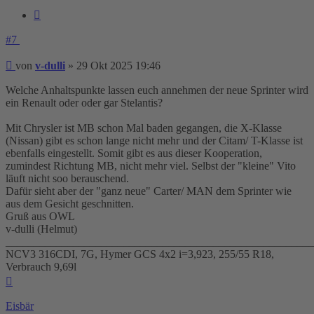
Zitieren
#7
Beitrag
von
v-dulli
»
29 Okt 2025 19:46
Welche Anhaltspunkte lassen euch annehmen der neue Sprinter wird
ein Renault oder oder gar Stelantis?
Mit Chrysler ist MB schon Mal baden gegangen, die X-Klasse
(Nissan) gibt es schon lange nicht mehr und der Citam/ T-Klasse ist
ebenfalls eingestellt. Somit gibt es aus dieser Kooperation,
zumindest Richtung MB, nicht mehr viel. Selbst der "kleine" Vito
läuft nicht soo berauschend.
Dafür sieht aber der "ganz neue" Carter/ MAN dem Sprinter wie
aus dem Gesicht geschnitten.
Gruß aus OWL
v-dulli (Helmut)
_______________________________________________________
NCV3 316CDI, 7G, Hymer GCS 4x2 i=3,923, 255/55 R18,
Verbrauch 9,69l
Nach
oben
Eisbär