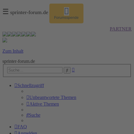
☰
sprinter-forum.de
Forumsspende
PARTNER
Zum Inhalt
sprinter-forum.de
Erweiterte
Suche
Suche
Schnellzugriff
Unbeantwortete Themen
Aktive Themen
Suche
FAQ
Anmelden