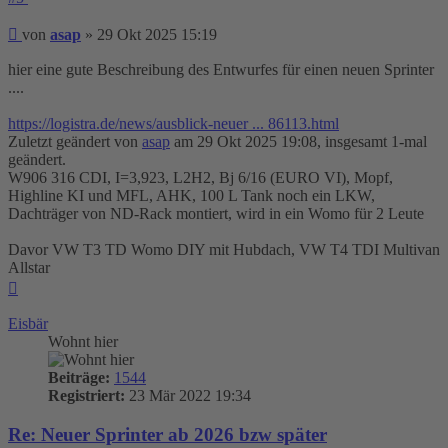
Beitrag
von
asap
»
29 Okt 2025 15:19
hier eine gute Beschreibung des Entwurfes für einen neuen Sprinter
....
https://logistra.de/news/ausblick-neuer ... 86113.html
Zuletzt geändert von
asap
am 29 Okt 2025 19:08, insgesamt 1-mal
geändert.
W906 316 CDI, I=3,923, L2H2, Bj 6/16 (EURO VI), Mopf,
Highline KI und MFL, AHK, 100 L Tank noch ein LKW,
Dachträger von ND-Rack montiert, wird in ein Womo für 2 Leute
Davor VW T3 TD Womo DIY mit Hubdach, VW T4 TDI Multivan
Allstar
Nach
oben
Eisbär
Wohnt hier
Beiträge:
1544
Registriert:
23 Mär 2022 19:34
Re: Neuer Sprinter ab 2026 bzw später