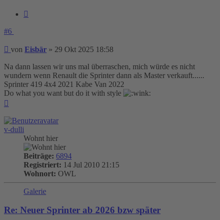
Zitieren
#6
Beitrag
von
Eisbär
»
29 Okt 2025 18:58
Na dann lassen wir uns mal überraschen, mich würde es nicht
wundern wenn Renault die Sprinter dann als Master verkauft......
Sprinter 419 4x4 2021 Kabe Van 2022
Do what you want but do it with style
Nach
oben
v-dulli
Wohnt hier
Beiträge:
6894
Registriert:
14 Jul 2010 21:15
Wohnort:
OWL
Galerie
Re: Neuer Sprinter ab 2026 bzw später