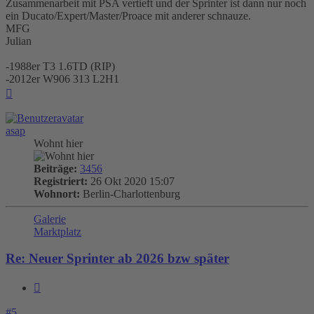
Zusammenarbeit mit PSA vertieft und der Sprinter ist dann nur noch
ein Ducato/Expert/Master/Proace mit anderer schnauze.
MFG
Julian
-1988er T3 1.6TD (RIP)
-2012er W906 313 L2H1
Nach
oben
asap
Wohnt hier
Beiträge:
3456
Registriert:
26 Okt 2020 15:07
Wohnort:
Berlin-Charlottenburg
Galerie
Marktplatz
Re: Neuer Sprinter ab 2026 bzw später
Zitieren
#5