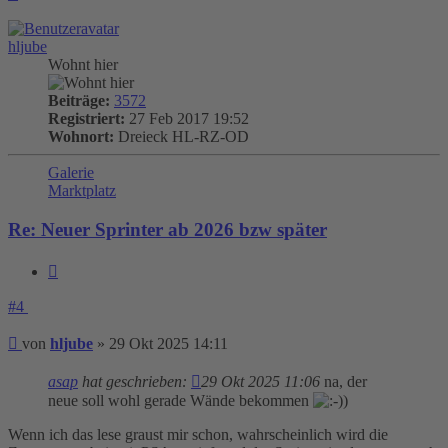
oben
hljube
Wohnt hier
Beiträge:
3572
Registriert:
27 Feb 2017 19:52
Wohnort:
Dreieck HL-RZ-OD
Galerie
Marktplatz
Re: Neuer Sprinter ab 2026 bzw später
Zitieren
#4
Beitrag
von
hljube
»
29 Okt 2025 14:11
asap
hat geschrieben:
29 Okt 2025 11:06
na, der
neue soll wohl gerade Wände bekommen
)
Wenn ich das lese graust mir schon, wahrscheinlich wird die