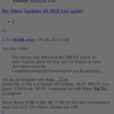
Wohnort:
Metropole Ruhr
Re: Neuer Sprinter ab 2026 bzw später
Zitieren
#3
Beitrag
von
MobilLoewe
»
29 Okt 2025 11:44
Aus dem Artikel:
Das soll das neue Betriebssystem MB.OS leisten. Es
muss Antriebe geben für Stop-and-Go-Verkehr in Paris,
aber auch welche für
Langdistanztransporte/Ferntransporte und Reisemobile.
Oh, oh, ich befürchte viele Bugs...
Hymer ML-T 570, 4.1t Sprinter 907 4-Matic, 10,25″ MBUX, 9-G-
Tronic, OM654 mit 190 PS, Assistenten fast volle Hütte.
Big Toy
...
Davor Hymer B-MCT 600, ML-T 580 V6 4x4 und zwischendurch
kurze Zeit GCS 700 4-Matic, Sprinter seit 1999.
Nach