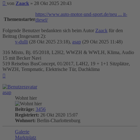
Beitrag
von
Zaack
»
28 Okt 2025 20:43
https://www.auto-motor-und-sport.de/neu ... it-
Themenstarter
diesel/
Folgende Benutzer bedankten sich beim Autor
Zaack
für den
Beitrag (Insgesamt 2):
v-dulli
(28 Okt 2025 23:18),
asap
(29 Okt 2025 11:48)
316 Mixto, Bj. 05/2018, L2H2, WWZH & WWLH, Klima, Audio
15 mit Becker Navi
519 Reisebus BusConcept, 01/2017, L4H2, 19 + 1+1 Sitzplätze,
WWZH, Tempmatic, Elektrische Tür, Dachklima
Nach
oben
asap
Wohnt hier
Beiträge:
3456
Registriert:
26 Okt 2020 15:07
Wohnort:
Berlin-Charlottenburg
Galerie
Marktplatz