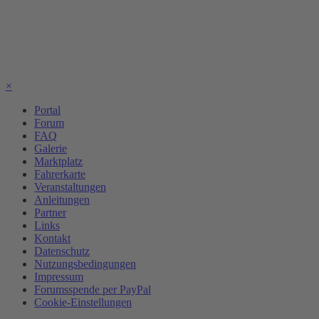
×
Portal
Forum
FAQ
Galerie
Marktplatz
Fahrerkarte
Veranstaltungen
Anleitungen
Partner
Links
Kontakt
Datenschutz
Nutzungsbedingungen
Impressum
Forumsspende per PayPal
Cookie-Einstellungen