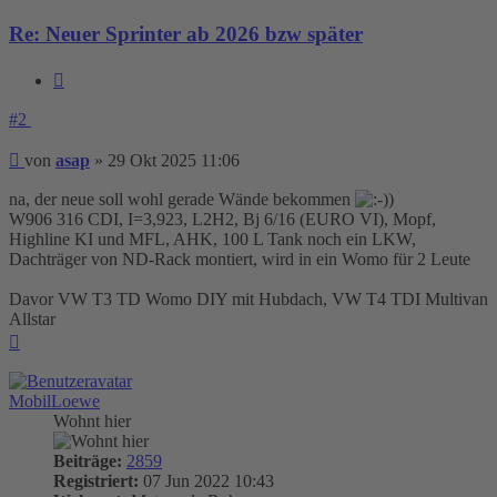
Re: Neuer Sprinter ab 2026 bzw später
Zitieren
#2
Beitrag
von
asap
»
29 Okt 2025 11:06
na, der neue soll wohl gerade Wände bekommen
)
W906 316 CDI, I=3,923, L2H2, Bj 6/16 (EURO VI), Mopf,
Highline KI und MFL, AHK, 100 L Tank noch ein LKW,
Dachträger von ND-Rack montiert, wird in ein Womo für 2 Leute
Davor VW T3 TD Womo DIY mit Hubdach, VW T4 TDI Multivan
Allstar
Nach
oben
MobilLoewe
Wohnt hier
Beiträge:
2859
Registriert:
07 Jun 2022 10:43