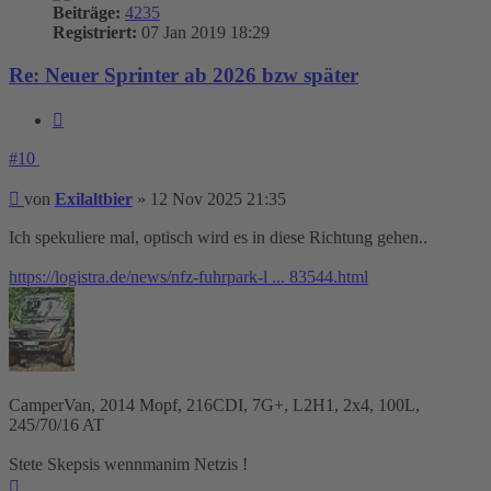
Beiträge:
4235
Registriert:
07 Jan 2019 18:29
Re: Neuer Sprinter ab 2026 bzw später
Zitieren
#10
Beitrag
von
Exilaltbier
»
12 Nov 2025 21:35
Ich spekuliere mal, optisch wird es in diese Richtung gehen..
https://logistra.de/news/nfz-fuhrpark-l ... 83544.html
CamperVan, 2014 Mopf, 216CDI, 7G+, L2H1, 2x4, 100L,
245/70/16 AT
Stete Skepsis wennmanim Netzis !
Nach