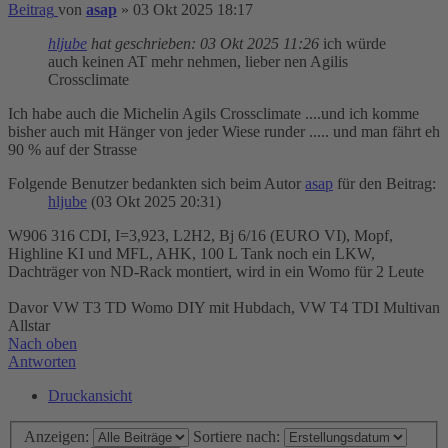
Beitrag
von
asap
»
03 Okt 2025 18:17
hljube
hat geschrieben:
03 Okt 2025 11:26
ich würde
auch keinen AT mehr nehmen, lieber nen Agilis
Crossclimate
Ich habe auch die Michelin Agils Crossclimate ....und ich komme
bisher auch mit Hänger von jeder Wiese runder ..... und man fährt eh
90 % auf der Strasse
Folgende Benutzer bedankten sich beim Autor
asap
für den Beitrag:
hljube
(03 Okt 2025 20:31)
W906 316 CDI, I=3,923, L2H2, Bj 6/16 (EURO VI), Mopf,
Highline KI und MFL, AHK, 100 L Tank noch ein LKW,
Dachträger von ND-Rack montiert, wird in ein Womo für 2 Leute
Davor VW T3 TD Womo DIY mit Hubdach, VW T4 TDI Multivan
Allstar
Nach oben
Antworten
Druckansicht
Anzeigen:
Sortiere nach: