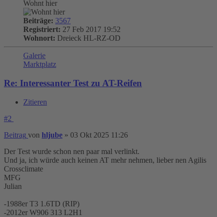
Wohnt hier
Beiträge:
3567
Registriert:
27 Feb 2017 19:52
Wohnort:
Dreieck HL-RZ-OD
Galerie
Marktplatz
Re: Interessanter Test zu AT-Reifen
Zitieren
#2
Beitrag
von
hljube
»
03 Okt 2025 11:26
Der Test wurde schon nen paar mal verlinkt.
Und ja, ich würde auch keinen AT mehr nehmen, lieber nen Agilis
Crossclimate
MFG
Julian
-1988er T3 1.6TD (RIP)
-2012er W906 313 L2H1