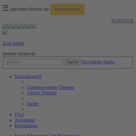
☰
sprinter-forum.de
Forumsspende
PARTNER
Zum Inhalt
sprinter-forum.de
Erweiterte Suche
Suche
Schnellzugriff
Unbeantwortete Themen
Aktive Themen
Suche
FAQ
Anmelden
Registrieren
Foren-Übersicht
Cafe
Plauderecke