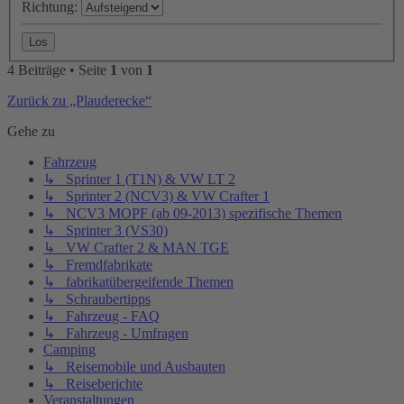
Richtung:
4 Beiträge • Seite
1
von
1
Zurück zu „Plauderecke“
Gehe zu
Fahrzeug
↳ Sprinter 1 (T1N) & VW LT 2
↳ Sprinter 2 (NCV3) & VW Crafter 1
↳ NCV3 MOPF (ab 09-2013) spezifische Themen
↳ Sprinter 3 (VS30)
↳ VW Crafter 2 & MAN TGE
↳ Fremdfabrikate
↳ fabrikatübergeifende Themen
↳ Schraubertipps
↳ Fahrzeug - FAQ
↳ Fahrzeug - Umfragen
Camping
↳ Reisemobile und Ausbauten
↳ Reiseberichte
Veranstaltungen