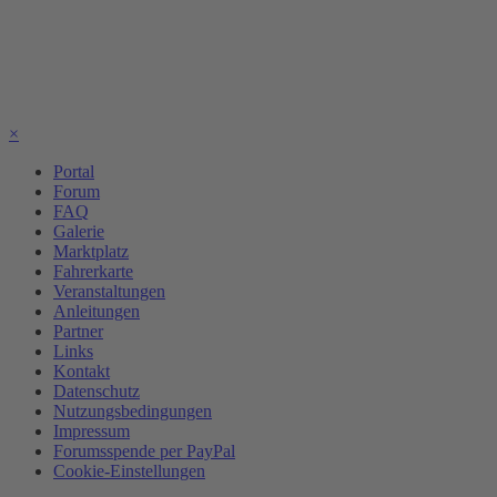
×
Portal
Forum
FAQ
Galerie
Marktplatz
Fahrerkarte
Veranstaltungen
Anleitungen
Partner
Links
Kontakt
Datenschutz
Nutzungsbedingungen
Impressum
Forumsspende per PayPal
Cookie-Einstellungen