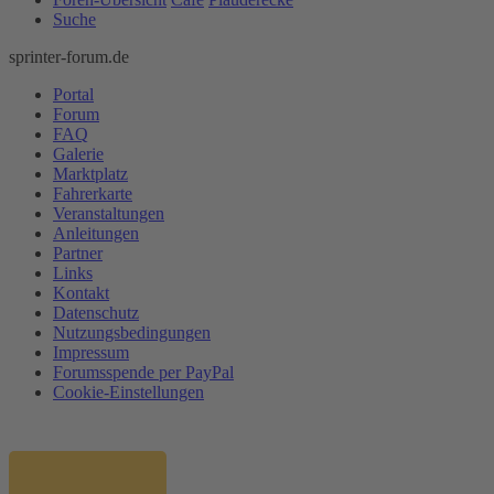
Suche
sprinter-forum.de
Portal
Forum
FAQ
Galerie
Marktplatz
Fahrerkarte
Veranstaltungen
Anleitungen
Partner
Links
Kontakt
Datenschutz
Nutzungsbedingungen
Impressum
Forumsspende per PayPal
Cookie-Einstellungen