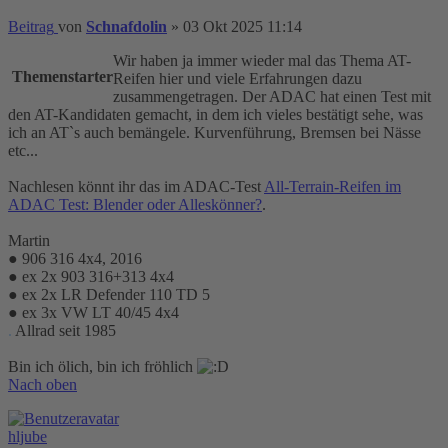
Beitrag
von
Schnafdolin
»
03 Okt 2025 11:14
Wir haben ja immer wieder mal das Thema AT-
Themenstarter
Reifen hier und viele Erfahrungen dazu
zusammengetragen. Der ADAC hat einen Test mit
den AT-Kandidaten gemacht, in dem ich vieles bestätigt sehe, was
ich an AT`s auch bemängele. Kurvenführung, Bremsen bei Nässe
etc...
Nachlesen könnt ihr das im ADAC-Test
All-Terrain-Reifen im
ADAC Test: Blender oder Alleskönner?
.
Martin
● 906 316 4x4, 2016
● ex 2x 903 316+313 4x4
● ex 2x LR Defender 110 TD 5
● ex 3x VW LT 40/45 4x4
.
Allrad seit 1985
Bin ich ölich, bin ich fröhlich
Nach oben
hljube