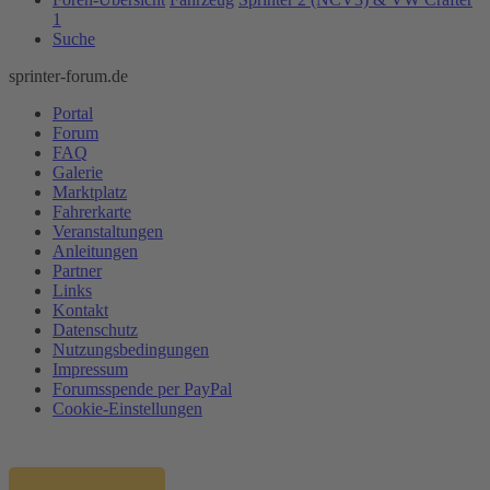
1
Suche
sprinter-forum.de
Portal
Forum
FAQ
Galerie
Marktplatz
Fahrerkarte
Veranstaltungen
Anleitungen
Partner
Links
Kontakt
Datenschutz
Nutzungsbedingungen
Impressum
Forumsspende per PayPal
Cookie-Einstellungen