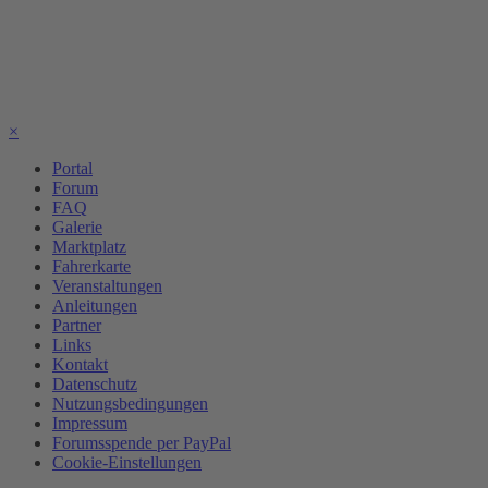
×
Portal
Forum
FAQ
Galerie
Marktplatz
Fahrerkarte
Veranstaltungen
Anleitungen
Partner
Links
Kontakt
Datenschutz
Nutzungsbedingungen
Impressum
Forumsspende per PayPal
Cookie-Einstellungen