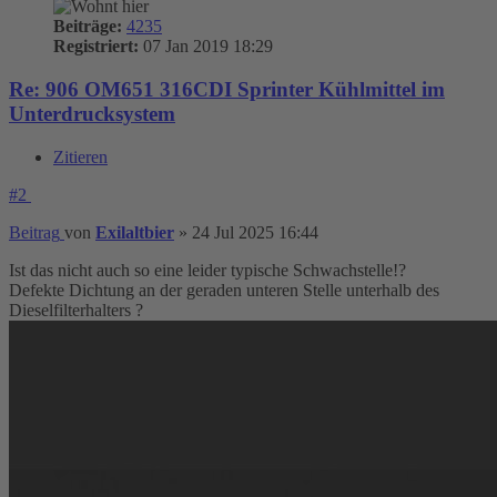
Beiträge:
4235
Registriert:
07 Jan 2019 18:29
Re: 906 OM651 316CDI Sprinter Kühlmittel im
Unterdrucksystem
Zitieren
#2
Beitrag
von
Exilaltbier
»
24 Jul 2025 16:44
Ist das nicht auch so eine leider typische Schwachstelle!?
Defekte Dichtung an der geraden unteren Stelle unterhalb des
Dieselfilterhalters ?