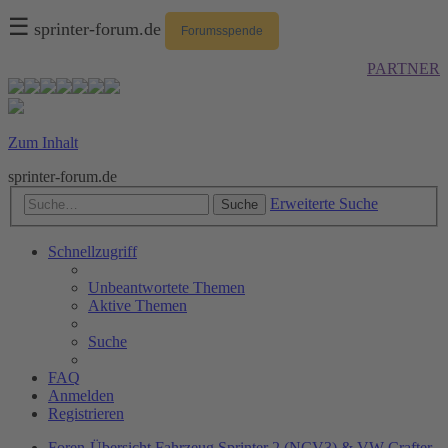
☰
sprinter-forum.de
Forumsspende
PARTNER
Zum Inhalt
sprinter-forum.de
Erweiterte Suche
Suche
Schnellzugriff
Unbeantwortete Themen
Aktive Themen
Suche
FAQ
Anmelden
Registrieren
Foren-Übersicht
Fahrzeug
Sprinter 2 (NCV3) & VW Crafter