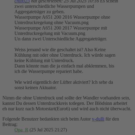
chili023
hat geschrieben:
25 Jul 2025 10:16
Es schein
zwei unterschiedliche Wasserpumpen und
Aggregateträger zu geben.
Wasserpumpe A651 200 2016 Wasserpumpe ohne
Unterdruckregelung ohne Vacuum.png
Wasserpumpe A651 200 2017 Wasserpumpe mit
Unterdruckregelung mit Vacuum.png
Un dann zwei Unterschiedliche Aggregateträger.
Weiss jemand wie die geschaltet ist? Also Keine
Kühlung mit oder ohne Unterdruck. Ich würde sagen
keine Kühlung mit Unterdruck.
Dann könnte man die ja einfach mal abklemmen, bis
ich die Wasserpumpe repariert habe.
Wie wird eigentlich der Lüfter aktiviert? Ich sehe da
sonst keinen Aktuator.
Nimm die ohne Unterdruck und sollte der Wandler vorhanden sein,
kannst Du dessen Unterdruckkreis totlegen. Der Blödsinn arbeitet
eh nur kurz nach Motorstart(Euro6) und wird auch nicht überwacht.
Folgende Benutzer bedankten sich beim Autor
v-dulli
für den
Beitrag:
Opa_R
(25 Jul 2025 21:27)