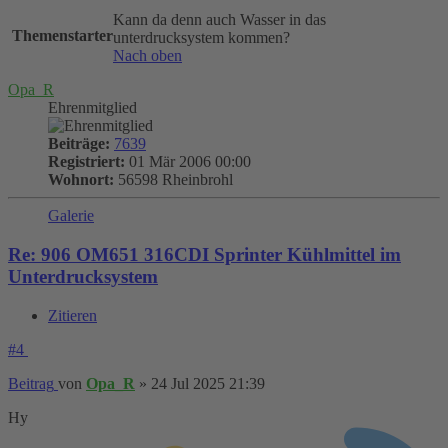
Kann da denn auch Wasser in das
Themenstarter
unterdrucksystem kommen?
Nach oben
Opa_R
Ehrenmitglied
Beiträge:
7639
Registriert:
01 Mär 2006 00:00
Wohnort:
56598 Rheinbrohl
Galerie
Re: 906 OM651 316CDI Sprinter Kühlmittel im
Unterdrucksystem
Zitieren
#4
Beitrag
von
Opa_R
»
24 Jul 2025 21:39
Hy