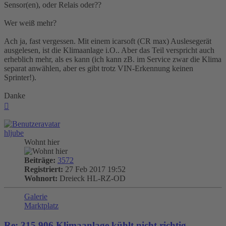
Sensor(en), oder Relais oder??
Wer weiß mehr?
Ach ja, fast vergessen. Mit einem icarsoft (CR max) Auslesegerät
ausgelesen, ist die Klimaanlage i.O.. Aber das Teil verspricht auch
erheblich mehr, als es kann (ich kann zB. im Service zwar die Klima
separat anwählen, aber es gibt trotz VIN-Erkennung keinen
Sprinter!).
Danke
Nach
oben
hljube
Wohnt hier
Beiträge:
3572
Registriert:
27 Feb 2017 19:52
Wohnort:
Dreieck HL-RZ-OD
Galerie
Marktplatz
Re: 315 906 Klimaanlage kühlt nicht richtig