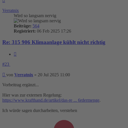
oben
Verratnix
Wird so langsam nervig
Beiträge:
564
Registriert:
06 Feb 2025 17:26
Re: 315 906 Klimaanlage kühlt nicht richtig
Zitieren
#23
Beitrag
von
Verratnix
»
20 Jul 2025 11:00
Vorbeitrag ergänzt...
Hier was zur externen Regelung:
https://www.krafthand.de/artikel/das-re ... 6rdermenge
.
Ich würde sagen durcharbeiten, verstehen