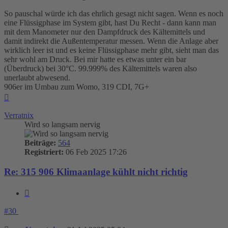
So pauschal würde ich das ehrlich gesagt nicht sagen. Wenn es noch
eine Flüssigphase im System gibt, hast Du Recht - dann kann man
mit dem Manometer nur den Dampfdruck des Kältemittels und
damit indirekt die Außentemperatur messen. Wenn die Anlage aber
wirklich leer ist und es keine Flüssigphase mehr gibt, sieht man das
sehr wohl am Druck. Bei mir hatte es etwas unter ein bar
(Überdruck) bei 30°C. 99.999% des Kältemittels waren also
unerlaubt abwesend.
906er im Umbau zum Womo, 319 CDI, 7G+
Nach
oben
Verratnix
Wird so langsam nervig
Beiträge:
564
Registriert:
06 Feb 2025 17:26
Re: 315 906 Klimaanlage kühlt nicht richtig
Zitieren
#30
Beitrag