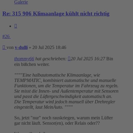
Galerie
Re: 315 906 Klimaanlage kühlt nicht richtig
Zitieren
#26
Beitrag
von
v-dulli
»
20 Jul 2025 18:46
thommy66
hat geschrieben:
20 Jul 2025 16:27
Bin
ein bißchen weiter.
""""Eine halbautomatische Klimaanlage, wie
TEMPMATIC, kombiniert automatische und manuelle
Funktionen, um die Temperatur im Fahrzeug zu regeln.
Sie misst die Innen- und Außentemperatur mit Sensoren
und passt die Lüftergeschwindigkeit automatisch an.
Die Temperatur wird jedoch manuell über Drehregler
eingestellt, laut MeinAuto. """"
So, jetzt "nur" noch rauskriegen, warum mein Lüfter
gar nicht läuft. Sensor(en), oder Relais oder??