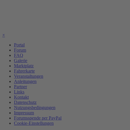
×
Portal
Forum
FAQ
Galerie
Marktplatz
Fahrerkarte
Veranstaltungen
Anleitungen
Partner
Links
Kontakt
Datenschutz
Nutzungsbedingungen
Impressum
Forumsspende per PayPal
Cookie-Einstellungen