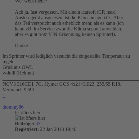
Wer weiß mehr?
Ach ja, fast vergessen. Mit einem icarsoft (CR max)
Auslesegerät ausgelesen, ist die Klimaanlage i.O.. Aber
das Teil verspricht auch erheblich mehr, als es kann (ich
kann zB. im Service zwar die Klima separat anwählen,
aber es gibt trotz VIN-Erkennung keinen Sprinter!).
Danke
Im Sprinter wird lediglich versucht die eingestellte Temperatur zu
regeln.
Gruß aus OWL
v-dulli (Helmut)
_______________________________________________________
NCV3 316CDI, 7G, Hymer GCS 4x2 i=3,923, 255/55 R18,
Verbrauch 9,69l
Nach
oben
thommy66
Ist öfters hier
Beiträge:
35
Registriert:
22 Jan 2013 19:46