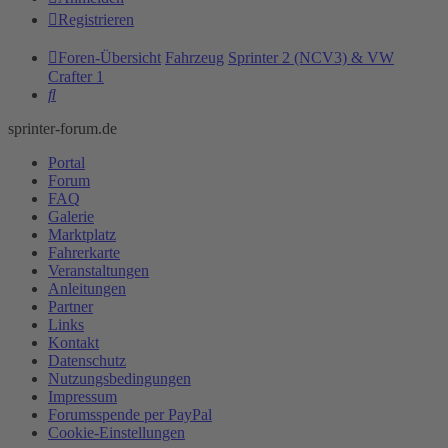
Registrieren
Foren-Übersicht
Fahrzeug
Sprinter 2 (NCV3) & VW
Crafter 1
Suche
sprinter-forum.de
Portal
Forum
FAQ
Galerie
Marktplatz
Fahrerkarte
Veranstaltungen
Anleitungen
Partner
Links
Kontakt
Datenschutz
Nutzungsbedingungen
Impressum
Forumsspende per PayPal
Cookie-Einstellungen