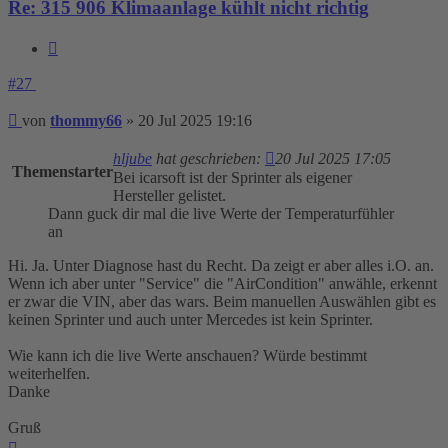
Re: 315 906 Klimaanlage kühlt nicht richtig
Zitieren
#27
Beitrag
von
thommy66
»
20 Jul 2025 19:16
hljube
hat geschrieben:
20 Jul 2025 17:05
Themenstarter
Bei icarsoft ist der Sprinter als eigener
Hersteller gelistet.
Dann guck dir mal die live Werte der Temperaturfühler
an
Hi. Ja. Unter Diagnose hast du Recht. Da zeigt er aber alles i.O. an.
Wenn ich aber unter "Service" die "AirCondition" anwähle, erkennt
er zwar die VIN, aber das wars. Beim manuellen Auswählen gibt es
keinen Sprinter und auch unter Mercedes ist kein Sprinter.
Wie kann ich die live Werte anschauen? Würde bestimmt
weiterhelfen.
Danke
Gruß
Nach