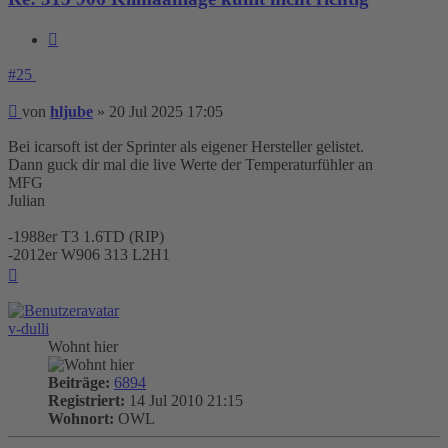
Zitieren
#25
Beitrag
von
hljube
»
20 Jul 2025 17:05
Bei icarsoft ist der Sprinter als eigener Hersteller gelistet.
Dann guck dir mal die live Werte der Temperaturfühler an
MFG
Julian
-1988er T3 1.6TD (RIP)
-2012er W906 313 L2H1
Nach
oben
v-dulli
Wohnt hier
Beiträge:
6894
Registriert:
14 Jul 2010 21:15
Wohnort:
OWL