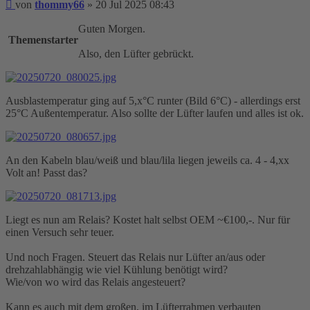
Beitrag
von
thommy66
»
20 Jul 2025 08:43
Guten Morgen.
Themenstarter
Also, den Lüfter gebrückt.
Ausblastemperatur ging auf 5,x°C runter (Bild 6°C) - allerdings erst
25°C Außentemperatur. Also sollte der Lüfter laufen und alles ist ok.
An den Kabeln blau/weiß und blau/lila liegen jeweils ca. 4 - 4,xx
Volt an! Passt das?
Liegt es nun am Relais? Kostet halt selbst OEM ~€100,-. Nur für
einen Versuch sehr teuer.
Und noch Fragen. Steuert das Relais nur Lüfter an/aus oder
drehzahlabhängig wie viel Kühlung benötigt wird?
Wie/von wo wird das Relais angesteuert?
Kann es auch mit dem großen, im Lüfterrahmen verbauten