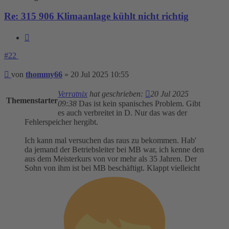
Re: 315 906 Klimaanlage kühlt nicht richtig
Zitieren
#22
Beitrag
von
thommy66
»
20 Jul 2025 10:55
Verratnix
hat geschrieben:
20 Jul 2025
Themenstarter
09:38
Das ist kein spanisches Problem. Gibt
es auch verbreitet in D. Nur das was der
Fehlerspeicher hergibt.
Ich kann mal versuchen das raus zu bekommen. Hab'
da jemand der Betriebsleiter bei MB war, ich kenne den
aus dem Meisterkurs von vor mehr als 35 Jahren. Der
Sohn von ihm ist bei MB beschäftigt. Klappt vielleicht