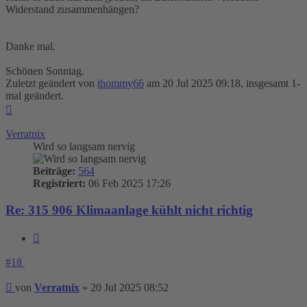
Widerstand zusammenhängen?
Danke mal.
Schönen Sonntag.
Zuletzt geändert von
thommy66
am 20 Jul 2025 09:18, insgesamt 1-
mal geändert.
Nach
oben
Verratnix
Wird so langsam nervig
Beiträge:
564
Registriert:
06 Feb 2025 17:26
Re: 315 906 Klimaanlage kühlt nicht richtig
Zitieren
#18
Beitrag
von
Verratnix
»
20 Jul 2025 08:52