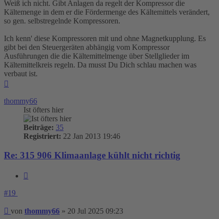
Weiß ich nicht. Gibt Anlagen da regelt der Kompressor die
Kältemenge in dem er die Fördermenge des Kältemittels verändert,
so gen. selbstregelnde Kompressoren.
Ich kenn' diese Kompressoren mit und ohne Magnetkupplung. Es
gibt bei den Steuergeräten abhängig vom Kompressor
Ausführungen die die Kältemittelmenge über Stellglieder im
Kältemittelkreis regeln. Da musst Du Dich schlau machen was
verbaut ist.
Nach
oben
thommy66
Ist öfters hier
Beiträge:
35
Registriert:
22 Jan 2013 19:46
Re: 315 906 Klimaanlage kühlt nicht richtig
Zitieren
#19
Beitrag
von
thommy66
»
20 Jul 2025 09:23