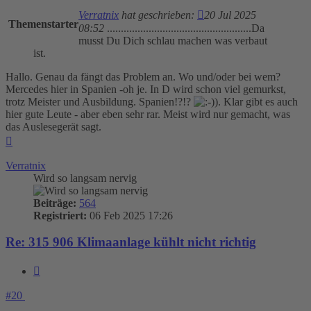
Verratnix
hat geschrieben:
20 Jul 2025
Themenstarter
08:52
....................................................Da
musst Du Dich schlau machen was verbaut
ist.
Hallo. Genau da fängt das Problem an. Wo und/oder bei wem?
Mercedes hier in Spanien -oh je. In D wird schon viel gemurkst,
trotz Meister und Ausbildung. Spanien!?!?
). Klar gibt es auch
hier gute Leute - aber eben sehr rar. Meist wird nur gemacht, was
das Auslesegerät sagt.
Nach
oben
Verratnix
Wird so langsam nervig
Beiträge:
564
Registriert:
06 Feb 2025 17:26
Re: 315 906 Klimaanlage kühlt nicht richtig
Zitieren
#20