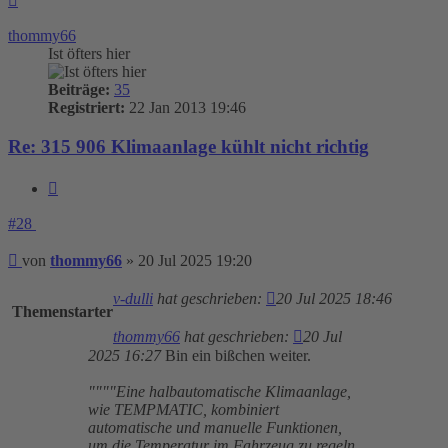
oben
thommy66
Ist öfters hier
Beiträge:
35
Registriert:
22 Jan 2013 19:46
Re: 315 906 Klimaanlage kühlt nicht richtig
Zitieren
#28
Beitrag
von
thommy66
»
20 Jul 2025 19:20
v-dulli
hat geschrieben:
20 Jul 2025 18:46
Themenstarter
thommy66
hat geschrieben:
20 Jul
2025 16:27
Bin ein bißchen weiter.
""""Eine halbautomatische Klimaanlage,
wie TEMPMATIC, kombiniert
automatische und manuelle Funktionen,
um die Temperatur im Fahrzeug zu regeln.