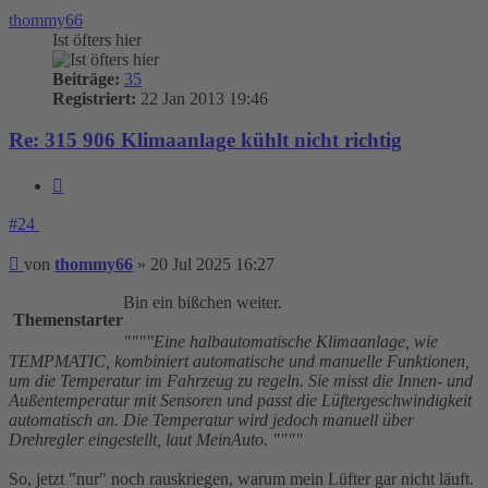
thommy66
Ist öfters hier
Beiträge:
35
Registriert:
22 Jan 2013 19:46
Re: 315 906 Klimaanlage kühlt nicht richtig
Zitieren
#24
Beitrag
von
thommy66
»
20 Jul 2025 16:27
Bin ein bißchen weiter.
Themenstarter
""""Eine halbautomatische Klimaanlage, wie
TEMPMATIC, kombiniert automatische und manuelle Funktionen,
um die Temperatur im Fahrzeug zu regeln. Sie misst die Innen- und
Außentemperatur mit Sensoren und passt die Lüftergeschwindigkeit
automatisch an. Die Temperatur wird jedoch manuell über
Drehregler eingestellt, laut MeinAuto. """"
So, jetzt "nur" noch rauskriegen, warum mein Lüfter gar nicht läuft.