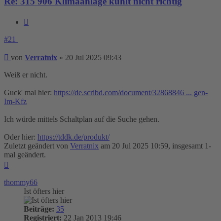
Re: 315 906 Klimaanlage kühlt nicht richtig
Zitieren
#21
Beitrag
von
Verratnix
»
20 Jul 2025 09:43
Weiß er nicht.
Guck' mal hier:
https://de.scribd.com/document/32868846 ... gen-
Im-Kfz
Ich würde mittels Schaltplan auf die Suche gehen.
Oder hier:
https://tddk.de/produkt/
Zuletzt geändert von
Verratnix
am 20 Jul 2025 10:59, insgesamt 1-
mal geändert.
Nach
oben
thommy66
Ist öfters hier
Beiträge:
35
Registriert:
22 Jan 2013 19:46