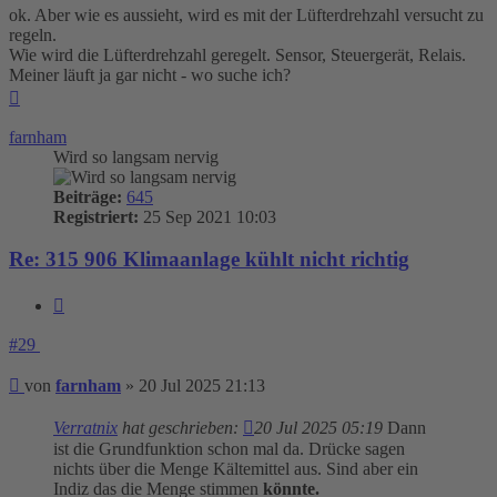
ok. Aber wie es aussieht, wird es mit der Lüfterdrehzahl versucht zu
regeln.
Wie wird die Lüfterdrehzahl geregelt. Sensor, Steuergerät, Relais.
Meiner läuft ja gar nicht - wo suche ich?
Nach
oben
farnham
Wird so langsam nervig
Beiträge:
645
Registriert:
25 Sep 2021 10:03
Re: 315 906 Klimaanlage kühlt nicht richtig
Zitieren
#29
Beitrag
von
farnham
»
20 Jul 2025 21:13
Verratnix
hat geschrieben:
20 Jul 2025 05:19
Dann
ist die Grundfunktion schon mal da. Drücke sagen
nichts über die Menge Kältemittel aus. Sind aber ein
Indiz das die Menge stimmen
könnte.