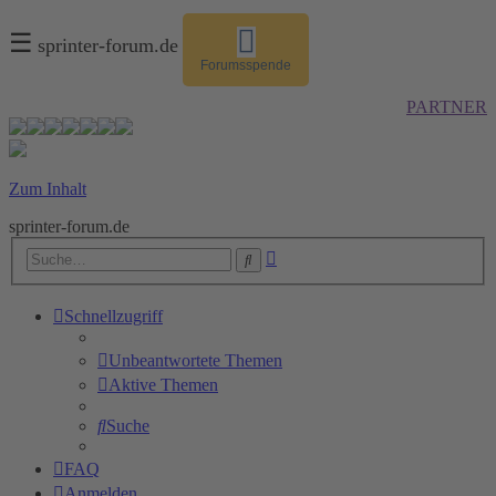
☰
sprinter-forum.de
Forumsspende
PARTNER
Zum Inhalt
sprinter-forum.de
Erweiterte
Suche
Suche
Schnellzugriff
Unbeantwortete Themen
Aktive Themen
Suche
FAQ
Anmelden