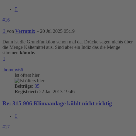
Zitieren
#16
Beitrag
von
Verratnix
»
20 Jul 2025 05:19
Dann ist die Grundfunktion schon mal da. Drücke sagen nichts über
die Menge Kältemittel aus. Sind aber ein Indiz das die Menge
stimmen
könnte.
Nach
oben
thommy66
Ist öfters hier
Beiträge:
35
Registriert:
22 Jan 2013 19:46
Re: 315 906 Klimaanlage kühlt nicht richtig
Zitieren
#17