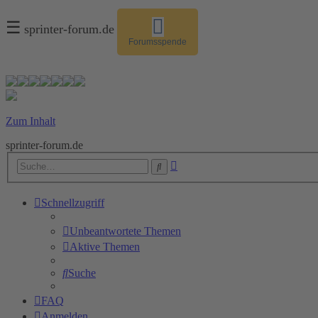
☰
sprinter-forum.de
Forumsspende
Zum Inhalt
sprinter-forum.de
Erweiterte
Suche
Suche
Schnellzugriff
Unbeantwortete Themen
Aktive Themen
Suche
FAQ
Anmelden