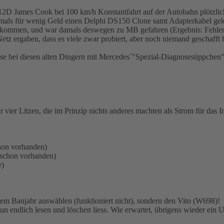
 312D James Cook bei 100 km/h Konstantfahrt auf der Autobahn plötzlic
damals für wenig Geld einen Delphi DS150 Clone samt Adapterkabel gek
bekommen, und war damals deswegen zu MB gefahren (Ergebnis: Fehler
Netz ergaben, dass es viele zwar probiert, aber noch niemand geschaff
 bei diesen alten Dingern mit Mercedes´"Spezial-Diagnosesüppchen" fun
r Litzen, die im Prinzip nichts anderes machten als Strom für das Int
hon vorhanden)
 schon vorhanden)
e)
m Baujahr auswählen (funktioniert nicht), sondern den Vito (W698)!
un endlich lesen und löschen liess. Wie erwartet, übrigens wieder ein 