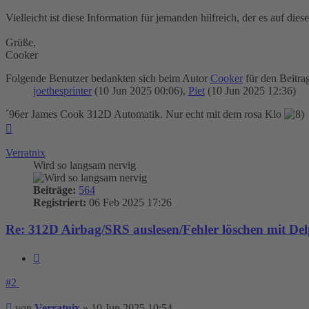
Vielleicht ist diese Information für jemanden hilfreich, der es auf die
Grüße,
Cooker
Folgende Benutzer bedankten sich beim Autor
Cooker
für den Beitrag
joethesprinter
(10 Jun 2025 00:06),
Piet
(10 Jun 2025 12:36)
´96er James Cook 312D Automatik. Nur echt mit dem rosa Klo
Nach
oben
Verratnix
Wird so langsam nervig
Beiträge:
564
Registriert:
06 Feb 2025 17:26
Re: 312D Airbag/SRS auslesen/Fehler löschen mit Del
Zitieren
#2
Beitrag
von
Verratnix
»
10 Jun 2025 10:54