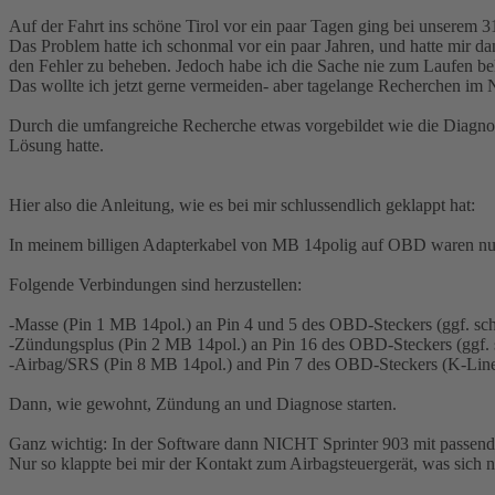
Auf der Fahrt ins schöne Tirol vor ein paar Tagen ging bei unserem
Das Problem hatte ich schonmal vor ein paar Jahren, und hatte mir 
den Fehler zu beheben. Jedoch habe ich die Sache nie zum Laufen 
Das wollte ich jetzt gerne vermeiden- aber tagelange Recherchen im 
Durch die umfangreiche Recherche etwas vorgebildet wie die Diagnose
Lösung hatte.
Hier also die Anleitung, wie es bei mir schlussendlich geklappt hat:
In meinem billigen Adapterkabel von MB 14polig auf OBD waren nur vie
Folgende Verbindungen sind herzustellen:
-Masse (Pin 1 MB 14pol.) an Pin 4 und 5 des OBD-Steckers (ggf. sc
-Zündungsplus (Pin 2 MB 14pol.) an Pin 16 des OBD-Steckers (ggf.
-Airbag/SRS (Pin 8 MB 14pol.) and Pin 7 des OBD-Steckers (K-Lin
Dann, wie gewohnt, Zündung an und Diagnose starten.
Ganz wichtig: In der Software dann NICHT Sprinter 903 mit passende
Nur so klappte bei mir der Kontakt zum Airbagsteuergerät, was sich n