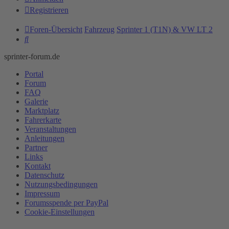
Registrieren
Foren-Übersicht
Fahrzeug
Sprinter 1 (T1N) & VW LT 2
Suche
sprinter-forum.de
Portal
Forum
FAQ
Galerie
Marktplatz
Fahrerkarte
Veranstaltungen
Anleitungen
Partner
Links
Kontakt
Datenschutz
Nutzungsbedingungen
Impressum
Forumsspende per PayPal
Cookie-Einstellungen