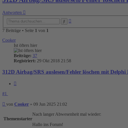
Antworten
Erweiterte
Suche
Suche
7 Beiträge • Seite
1
von
1
Cooker
Ist öfters hier
Beiträge:
37
Registriert:
29 Okt 2018 21:58
312D Airbag/SRS auslesen/Fehler löschen mit Delphi
Zitieren
#1
Beitrag
von
Cooker
»
09 Jun 2025 21:02
Nach langer Abwesenheit mal wieder:
Themenstarter
Hallo ins Forum!