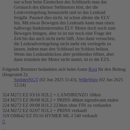
nur schon beim Einstecken des Schlüssels man das
Geräusch des klienen Stellmotors hört, der die
Lenkverriegelung herauszieht und so das Lenkrad
freigibt. Passiert dies nicht, ist schon alleine die ELV
hin. Mit etwas Bewegen des Lenkrads kann man einen
halbwegs funktionierenden ELV Motor doch noch zum
Bewegen bringen, aber es ist nur noch eine Frage der
Zeit bis das auch nicht mehr hilft. Also dann versuchen,
die Lenkradverriegelung nicht mehr ein verriegeln zu
lassen, indem man den Schlüssel im Schloss belässt.
Wenn das Lenkradshcloss aber problemlos öffnet, aber
dann trotzdem der Motor nicht startet, ist es die EZS.
Folgende Benutzer bedankten sich beim Autor
Rosi
für den Beitrag
(Insgesamt 2):
SprinterNGT
(02 Jun 2025 11:43),
WilleWutz
(02 Jun 2025
12:24)
324 M272 EZ 03/16 H2L2 + LANDIRENZO 18tkm
324 M273 EZ 06/08 H2L2 + PRINS 48tkm irgendwann malen
224 M272 EZ 09/08 H1L2 223tkm ohne FIN zu verkaufen
324 M272 EZ 02/07 H1L2 + PRINS verkauft
319 OM642 EZ 05/16 HYMER ML-I 540 verkauft
Nach
oben