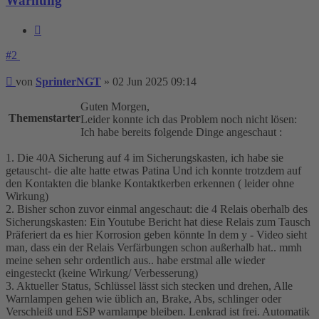
Warnung
Zitieren
#2
Beitrag
von
SprinterNGT
»
02 Jun 2025 09:14
Guten Morgen,
Themenstarter
Leider konnte ich das Problem noch nicht lösen:
Ich habe bereits folgende Dinge angeschaut :
1. Die 40A Sicherung auf 4 im Sicherungskasten, ich habe sie
getauscht- die alte hatte etwas Patina Und ich konnte trotzdem auf
den Kontakten die blanke Kontaktkerben erkennen ( leider ohne
Wirkung)
2. Bisher schon zuvor einmal angeschaut: die 4 Relais oberhalb des
Sicherungskasten: Ein Youtube Bericht hat diese Relais zum Tausch
Präferiert da es hier Korrosion geben könnte In dem y - Video sieht
man, dass ein der Relais Verfärbungen schon außerhalb hat.. mmh
meine sehen sehr ordentlich aus.. habe erstmal alle wieder
eingesteckt (keine Wirkung/ Verbesserung)
3. Aktueller Status, Schlüssel lässt sich stecken und drehen, Alle
Warnlampen gehen wie üblich an, Brake, Abs, schlinger oder
Verschleiß und ESP warnlampe bleiben. Lenkrad ist frei. Automatik