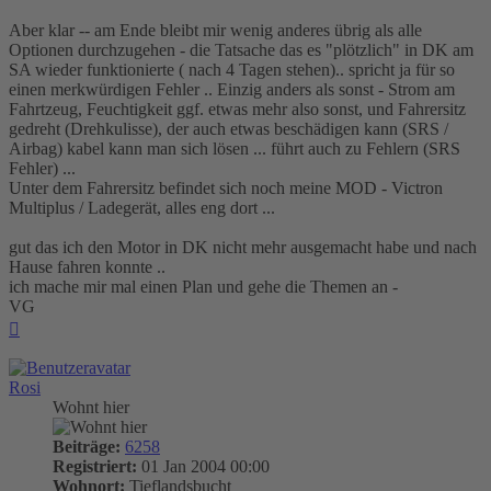
Aber klar -- am Ende bleibt mir wenig anderes übrig als alle
Optionen durchzugehen - die Tatsache das es "plötzlich" in DK am
SA wieder funktionierte ( nach 4 Tagen stehen).. spricht ja für so
einen merkwürdigen Fehler .. Einzig anders als sonst - Strom am
Fahrtzeug, Feuchtigkeit ggf. etwas mehr also sonst, und Fahrersitz
gedreht (Drehkulisse), der auch etwas beschädigen kann (SRS /
Airbag) kabel kann man sich lösen ... führt auch zu Fehlern (SRS
Fehler) ...
Unter dem Fahrersitz befindet sich noch meine MOD - Victron
Multiplus / Ladegerät, alles eng dort ...
gut das ich den Motor in DK nicht mehr ausgemacht habe und nach
Hause fahren konnte ..
ich mache mir mal einen Plan und gehe die Themen an -
VG
Nach
oben
Rosi
Wohnt hier
Beiträge:
6258
Registriert:
01 Jan 2004 00:00
Wohnort:
Tieflandsbucht