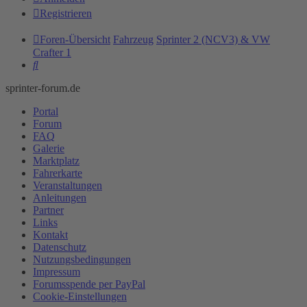
Registrieren
Foren-Übersicht
Fahrzeug
Sprinter 2 (NCV3) & VW
Crafter 1
Suche
sprinter-forum.de
Portal
Forum
FAQ
Galerie
Marktplatz
Fahrerkarte
Veranstaltungen
Anleitungen
Partner
Links
Kontakt
Datenschutz
Nutzungsbedingungen
Impressum
Forumsspende per PayPal
Cookie-Einstellungen