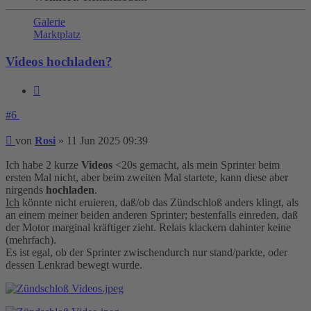
Galerie
Marktplatz
Videos hochladen?
Zitieren
#6
Beitrag
von
Rosi
»
11 Jun 2025 09:39
Ich habe 2 kurze
Videos
<20s gemacht, als mein Sprinter beim
ersten Mal nicht, aber beim zweiten Mal startete, kann diese aber
nirgends
hochladen
.
Ich
könnte nicht eruieren, daß/ob das Zündschloß anders klingt, als
an einem meiner beiden anderen Sprinter; bestenfalls einreden, daß
der Motor marginal kräftiger zieht. Relais klackern dahinter keine
(mehrfach).
Es ist egal, ob der Sprinter zwischendurch nur stand/parkte, oder
dessen Lenkrad bewegt wurde.