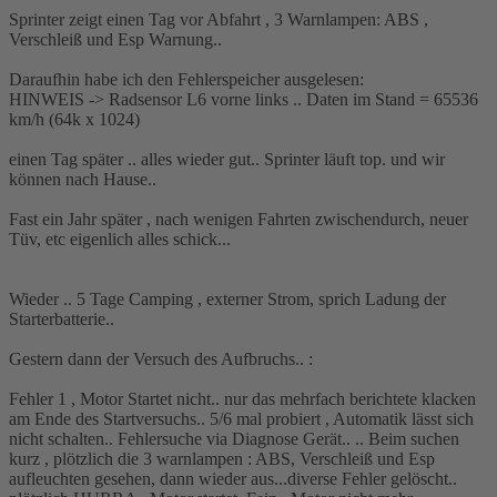
Sprinter zeigt einen Tag vor Abfahrt , 3 Warnlampen: ABS ,
Verschleiß und Esp Warnung..
Daraufhin habe ich den Fehlerspeicher ausgelesen:
HINWEIS -> Radsensor L6 vorne links .. Daten im Stand = 65536
km/h (64k x 1024)
einen Tag später .. alles wieder gut.. Sprinter läuft top. und wir
können nach Hause..
Fast ein Jahr später , nach wenigen Fahrten zwischendurch, neuer
Tüv, etc eigenlich alles schick...
Wieder .. 5 Tage Camping , externer Strom, sprich Ladung der
Starterbatterie..
Gestern dann der Versuch des Aufbruchs.. :
Fehler 1 , Motor Startet nicht.. nur das mehrfach berichtete klacken
am Ende des Startversuchs.. 5/6 mal probiert , Automatik lässt sich
nicht schalten.. Fehlersuche via Diagnose Gerät.. .. Beim suchen
kurz , plötzlich die 3 warnlampen : ABS, Verschleiß und Esp
aufleuchten gesehen, dann wieder aus...diverse Fehler gelöscht..