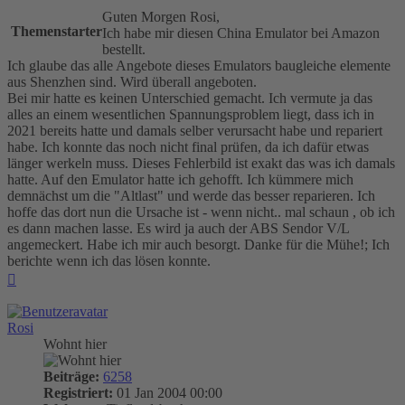
Guten Morgen Rosi,
Themenstarter
Ich habe mir diesen China Emulator bei Amazon
bestellt.
Ich glaube das alle Angebote dieses Emulators baugleiche elemente
aus Shenzhen sind. Wird überall angeboten.
Bei mir hatte es keinen Unterschied gemacht. Ich vermute ja das
alles an einem wesentlichen Spannungsproblem liegt, dass ich in
2021 bereits hatte und damals selber verursacht habe und repariert
habe. Ich konnte das noch nicht final prüfen, da ich dafür etwas
länger werkeln muss. Dieses Fehlerbild ist exakt das was ich damals
hatte. Auf den Emulator hatte ich gehofft. Ich kümmere mich
demnächst um die "Altlast" und werde das besser reparieren. Ich
hoffe das dort nun die Ursache ist - wenn nicht.. mal schaun , ob ich
es dann machen lasse. Es wird ja auch der ABS Sendor V/L
angemeckert. Habe ich mir auch besorgt. Danke für die Mühe!; Ich
berichte wenn ich das lösen konnte.
Nach
oben
Rosi
Wohnt hier
Beiträge:
6258
Registriert:
01 Jan 2004 00:00