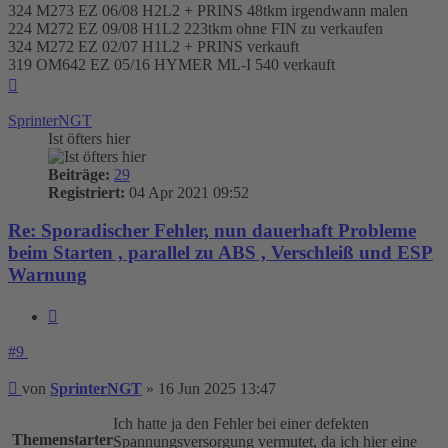
324 M273 EZ 06/08 H2L2 + PRINS 48tkm irgendwann malen
224 M272 EZ 09/08 H1L2 223tkm ohne FIN zu verkaufen
324 M272 EZ 02/07 H1L2 + PRINS verkauft
319 OM642 EZ 05/16 HYMER ML-I 540 verkauft
Nach
oben
SprinterNGT
Ist öfters hier
Beiträge:
29
Registriert:
04 Apr 2021 09:52
Re: Sporadischer Fehler, nun dauerhaft Probleme
beim Starten , parallel zu ABS , Verschleiß und ESP
Warnung
Zitieren
#9
Beitrag
von
SprinterNGT
»
16 Jun 2025 13:47
Ich hatte ja den Fehler bei einer defekten
Themenstarter
Spannungsversorgung vermutet, da ich hier eine