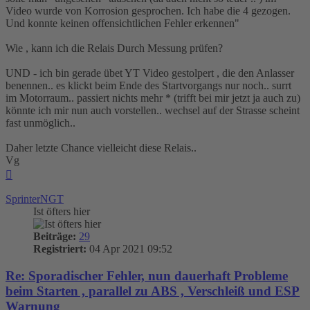
Video wurde von Korrosion gesprochen. Ich habe die 4 gezogen.
Und konnte keinen offensichtlichen Fehler erkennen"
Wie , kann ich die Relais Durch Messung prüfen?
UND - ich bin gerade übet YT Video gestolpert , die den Anlasser
benennen.. es klickt beim Ende des Startvorgangs nur noch.. surrt
im Motorraum.. passiert nichts mehr * (trifft bei mir jetzt ja auch zu)
könnte ich mir nun auch vorstellen.. wechsel auf der Strasse scheint
fast unmöglich..
Daher letzte Chance vielleicht diese Relais..
Vg
Nach
oben
SprinterNGT
Ist öfters hier
Beiträge:
29
Registriert:
04 Apr 2021 09:52
Re: Sporadischer Fehler, nun dauerhaft Probleme
beim Starten , parallel zu ABS , Verschleiß und ESP
Warnung