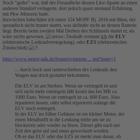
Noch "geiler" war, daß der Freundliche dessen Lkw-Sparte an einen
anderen Standort verlagerte, dort jedoch quasi niemand Erfahrung
mit Pkw-Motoren hatte.
Inzwischen habe/fahre ich einen 324 MOPF Bj. 2016 mit 8tkm, der
sporadisch nicht immer startet, was definitiv nicht an dessen Batterie
liegt. Bereits beim zweiten Mal Drehen des Schlüssels startet er, als
wäre nichts gewesen.
Deshalb vermute
ich
die
ELV
(elektronische Lenkradverriegelung), oder
EZS
(elektronisches
Zündschloß)
https://www.motor-talk.de/forum/symptom ... tml?page=1
... durch hoch und runterschieben des Lenkrads den
Wagen nun doch gestartet bekommen.
Die ELV ist am Sterben. Wenn sie verriegelt ist und
sich nicht mehr entriegeln läßt kostet das bei MB ca.
1000 Euro. Wenn sie entriegelt ist ca. 600 Euro. Also
reparieren lassen, oder selbst reparieren solange die
ELV noch entriegelt.
In der ELV im Silber Gehäuse ist ein kleiner Motor, der
einen Metallstifft in die Lenkung triebt um sie zu
blockieren oder wieder zu lösen. Dieser gibt nach ner
Zeit den geist auf und muss gewechselt werden.
Ob es das ELV oder das EZS ist merkt man daran, ob