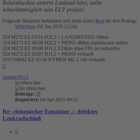
Relaisklacken unterm Lenkrad hört, sollte
schnellstmöglich sein ELV prüfen!
Folgende Benutzer bedankten sich beim Autor
Rosi
für den Beitrag:
WilleWutz
(02 Jun 2025 12:24)
324 M272 EZ 03/16 H2L2 + LANDIRENZO 18tkm
324 M273 EZ 06/08 H2L2 + PRINS 48tkm irgendwann malen
224 M272 EZ 09/08 H1L2 223tkm ohne FIN zu verkaufen
324 M272 EZ 02/07 H1L2 + PRINS verkauft
319 OM642 EZ 05/16 HYMER ML-I 540 verkauft
Nach
oben
SprinterNGT
Ist öfters hier
Beiträge:
29
Registriert:
04 Apr 2021 09:52
Re: chinesischer Emulator ./. defektes
Lenkradschloß
Zitieren