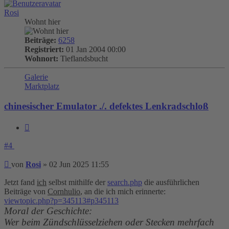
Rosi
Wohnt hier
Beiträge:
6258
Registriert:
01 Jan 2004 00:00
Wohnort:
Tieflandsbucht
Galerie
Marktplatz
chinesischer Emulator ./. defektes Lenkradschloß
Zitieren
#4
Beitrag
von
Rosi
»
02 Jun 2025 11:55
Jetzt fand
ich
selbst mithilfe der
search.php
die ausführlichen
Beiträge von
Cornhulio
, an die ich mich erinnerte:
viewtopic.php?p=345113#p345113
Moral der Geschichte:
Wer beim Zündschlüsselziehen oder Stecken mehrfach