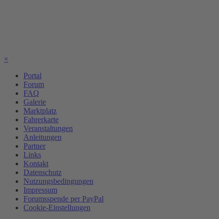
×
Portal
Forum
FAQ
Galerie
Marktplatz
Fahrerkarte
Veranstaltungen
Anleitungen
Partner
Links
Kontakt
Datenschutz
Nutzungsbedingungen
Impressum
Forumsspende per PayPal
Cookie-Einstellungen