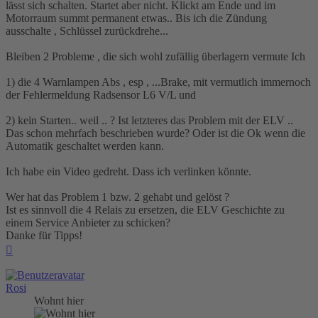
lässt sich schalten. Startet aber nicht. Klickt am Ende und im
Motorraum summt permanent etwas.. Bis ich die Zündung
ausschalte , Schlüssel zurückdrehe...
Bleiben 2 Probleme , die sich wohl zufällig überlagern vermute Ich
1) die 4 Warnlampen Abs , esp , ...Brake, mit vermutlich immernoch
der Fehlermeldung Radsensor L6 V/L und
2) kein Starten.. weil .. ? Ist letzteres das Problem mit der ELV ..
Das schon mehrfach beschrieben wurde? Oder ist die Ok wenn die
Automatik geschaltet werden kann.
Ich habe ein Video gedreht. Dass ich verlinken könnte.
Wer hat das Problem 1 bzw. 2 gehabt und gelöst ?
Ist es sinnvoll die 4 Relais zu ersetzen, die ELV Geschichte zu
einem Service Anbieter zu schicken?
Danke für Tipps!
Nach
oben
Rosi
Wohnt hier