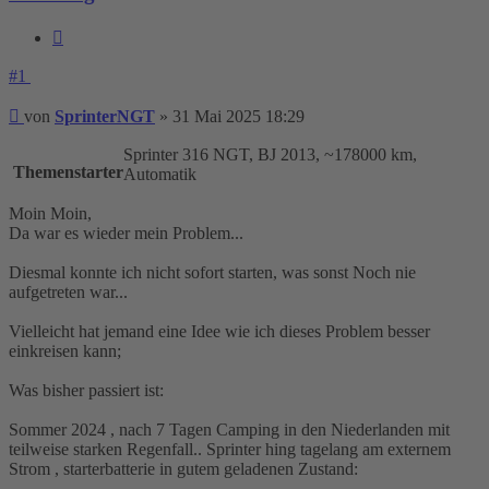
Zitieren
#1
Beitrag
von
SprinterNGT
»
31 Mai 2025 18:29
Sprinter 316 NGT, BJ 2013, ~178000 km,
Themenstarter
Automatik
Moin Moin,
Da war es wieder mein Problem...
Diesmal konnte ich nicht sofort starten, was sonst Noch nie
aufgetreten war...
Vielleicht hat jemand eine Idee wie ich dieses Problem besser
einkreisen kann;
Was bisher passiert ist:
Sommer 2024 , nach 7 Tagen Camping in den Niederlanden mit
teilweise starken Regenfall.. Sprinter hing tagelang am externem
Strom , starterbatterie in gutem geladenen Zustand: