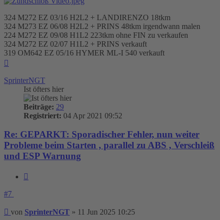
324 M272 EZ 03/16 H2L2 + LANDIRENZO 18tkm
324 M273 EZ 06/08 H2L2 + PRINS 48tkm irgendwann malen
224 M272 EZ 09/08 H1L2 223tkm ohne FIN zu verkaufen
324 M272 EZ 02/07 H1L2 + PRINS verkauft
319 OM642 EZ 05/16 HYMER ML-I 540 verkauft
Nach
oben
SprinterNGT
Ist öfters hier
Beiträge:
29
Registriert:
04 Apr 2021 09:52
Re: GEPARKT: Sporadischer Fehler, nun weiter
Probleme beim Starten , parallel zu ABS , Verschleiß
und ESP Warnung
Zitieren
#7
Beitrag
von
SprinterNGT
»
11 Jun 2025 10:25