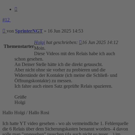
Zitieren
#12
Beitrag
von
SprinterNGT
»
16 Jun 2025 14:53
Holgi
hat geschrieben:
16 Jun 2025 14:12
Themenstarter
Moin.
Diese Videos mit den Relais habe ich auch
schon gesehen.
An Deiner Stelle hätte ich die direkt getauscht.
Aber nicht ohne sie vorher zu probieren und die
Widerstände der Kontakte (ich meine die Schließ- und
Öffnungskontakte) zu messen.
Ich fahre auch einen Satz geprüfte Relais spazieren.
Grüße
Holgi
Hallo Holgi / Hallo Rosi
Ich hatte YT video gesehen - wo als vermeindliche 1. Fehlerquelle
die 6 Relais über dem Sicherungskasten benannt worden- 4 davon
solle man "ungesehen" tauschen (da auch nicht so teuer .. ) im