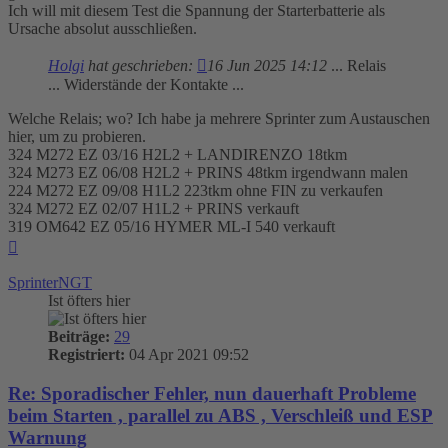
Ich will mit diesem Test die Spannung der Starterbatterie als
Ursache absolut ausschließen.
Holgi
hat geschrieben:
16 Jun 2025 14:12
... Relais
... Widerstände der Kontakte ...
Welche Relais; wo? Ich habe ja mehrere Sprinter zum Austauschen
hier, um zu probieren.
324 M272 EZ 03/16 H2L2 + LANDIRENZO 18tkm
324 M273 EZ 06/08 H2L2 + PRINS 48tkm irgendwann malen
224 M272 EZ 09/08 H1L2 223tkm ohne FIN zu verkaufen
324 M272 EZ 02/07 H1L2 + PRINS verkauft
319 OM642 EZ 05/16 HYMER ML-I 540 verkauft
Nach
oben
SprinterNGT
Ist öfters hier
Beiträge:
29
Registriert:
04 Apr 2021 09:52
Re: Sporadischer Fehler, nun dauerhaft Probleme
beim Starten , parallel zu ABS , Verschleiß und ESP
Warnung