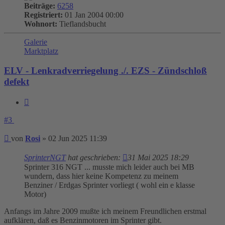
Beiträge:
6258
Registriert:
01 Jan 2004 00:00
Wohnort:
Tieflandsbucht
Galerie
Marktplatz
ELV - Lenkradverriegelung ./. EZS - Zündschloß
defekt
Zitieren
#3
Beitrag
von
Rosi
»
02 Jun 2025 11:39
SprinterNGT
hat geschrieben:
31 Mai 2025 18:29
Sprinter 316 NGT ... musste mich leider auch bei MB
wundern, dass hier keine Kompetenz zu meinem
Benziner / Erdgas Sprinter vorliegt ( wohl ein e klasse
Motor)
Anfangs im Jahre 2009 mußte ich meinem Freundlichen erstmal
aufklären, daß es Benzinmotoren im Sprinter gibt.