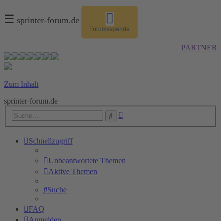
☰
sprinter-forum.de
Forumsspende
PARTNER
Zum Inhalt
sprinter-forum.de
Erweiterte
Suche
Suche
Schnellzugriff
Unbeantwortete Themen
Aktive Themen
Suche
FAQ
Anmelden