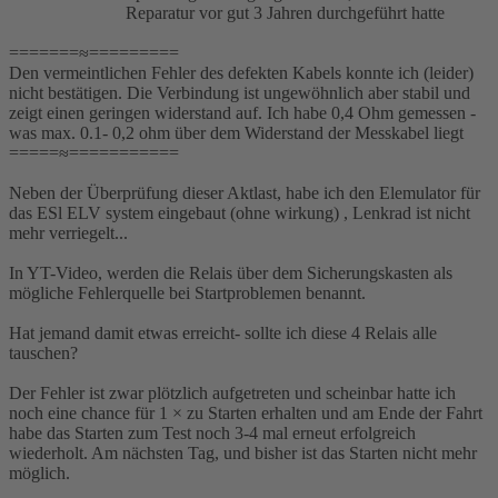
Reparatur vor gut 3 Jahren durchgeführt hatte
=======≈=========
Den vermeintlichen Fehler des defekten Kabels konnte ich (leider)
nicht bestätigen. Die Verbindung ist ungewöhnlich aber stabil und
zeigt einen geringen widerstand auf. Ich habe 0,4 Ohm gemessen -
was max. 0.1- 0,2 ohm über dem Widerstand der Messkabel liegt
=====≈===========
Neben der Überprüfung dieser Aktlast, habe ich den Elemulator für
das ESl ELV system eingebaut (ohne wirkung) , Lenkrad ist nicht
mehr verriegelt...
In YT-Video, werden die Relais über dem Sicherungskasten als
mögliche Fehlerquelle bei Startproblemen benannt.
Hat jemand damit etwas erreicht- sollte ich diese 4 Relais alle
tauschen?
Der Fehler ist zwar plötzlich aufgetreten und scheinbar hatte ich
noch eine chance für 1 × zu Starten erhalten und am Ende der Fahrt
habe das Starten zum Test noch 3-4 mal erneut erfolgreich
wiederholt. Am nächsten Tag, und bisher ist das Starten nicht mehr
möglich.