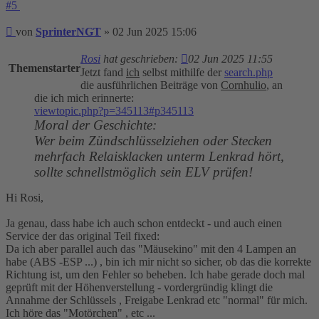
#5
Beitrag
von
SprinterNGT
»
02 Jun 2025 15:06
Rosi
hat geschrieben:
02 Jun 2025 11:55
Themenstarter
Jetzt fand
ich
selbst mithilfe der
search.php
die ausführlichen Beiträge von
Cornhulio
, an
die ich mich erinnerte:
viewtopic.php?p=345113#p345113
Moral der Geschichte:
Wer beim Zündschlüsselziehen oder Stecken
mehrfach Relaisklacken unterm Lenkrad hört,
sollte schnellstmöglich sein ELV prüfen!
Hi Rosi,
Ja genau, dass habe ich auch schon entdeckt - und auch einen
Service der das original Teil fixed:
Da ich aber parallel auch das "Mäusekino" mit den 4 Lampen an
habe (ABS -ESP ...) , bin ich mir nicht so sicher, ob das die korrekte
Richtung ist, um den Fehler so beheben. Ich habe gerade doch mal
geprüft mit der Höhenverstellung - vordergründig klingt die
Annahme der Schlüssels , Freigabe Lenkrad etc "normal" für mich.
Ich höre das "Motörchen" , etc ...