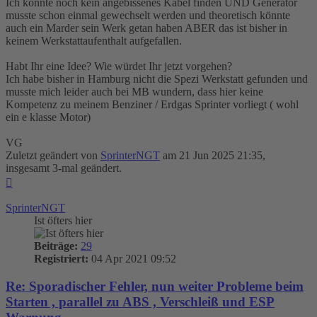
Ich konnte noch kein angebissenes Kabel finden UND Generator
musste schon einmal gewechselt werden und theoretisch könnte
auch ein Marder sein Werk getan haben ABER das ist bisher in
keinem Werkstattaufenthalt aufgefallen.
Habt Ihr eine Idee? Wie würdet Ihr jetzt vorgehen?
Ich habe bisher in Hamburg nicht die Spezi Werkstatt gefunden und
musste mich leider auch bei MB wundern, dass hier keine
Kompetenz zu meinem Benziner / Erdgas Sprinter vorliegt ( wohl
ein e klasse Motor)
VG
Zuletzt geändert von
SprinterNGT
am 21 Jun 2025 21:35,
insgesamt 3-mal geändert.
Nach
oben
SprinterNGT
Ist öfters hier
Beiträge:
29
Registriert:
04 Apr 2021 09:52
Re: Sporadischer Fehler, nun weiter Probleme beim
Starten , parallel zu ABS , Verschleiß und ESP