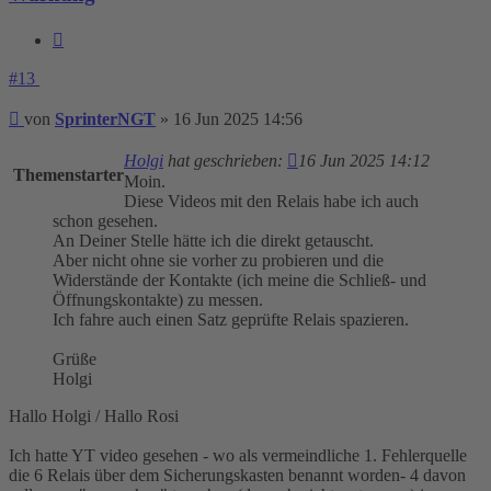
Zitieren
#13
Beitrag
von
SprinterNGT
»
16 Jun 2025 14:56
Holgi
hat geschrieben:
16 Jun 2025 14:12
Themenstarter
Moin.
Diese Videos mit den Relais habe ich auch
schon gesehen.
An Deiner Stelle hätte ich die direkt getauscht.
Aber nicht ohne sie vorher zu probieren und die
Widerstände der Kontakte (ich meine die Schließ- und
Öffnungskontakte) zu messen.
Ich fahre auch einen Satz geprüfte Relais spazieren.
Grüße
Holgi
Hallo Holgi / Hallo Rosi
Ich hatte YT video gesehen - wo als vermeindliche 1. Fehlerquelle
die 6 Relais über dem Sicherungskasten benannt worden- 4 davon