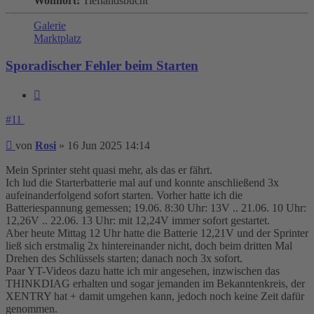
Wohnort:
Tieflandsbucht
Galerie
Marktplatz
Sporadischer Fehler beim Starten
Zitieren
#11
Beitrag
von
Rosi
»
16 Jun 2025 14:14
Mein Sprinter steht quasi mehr, als das er fährt.
Ich lud die Starterbatterie mal auf und konnte anschließend 3x
aufeinanderfolgend sofort starten. Vorher hatte ich die
Batteriespannung gemessen; 19.06. 8:30 Uhr: 13V .. 21.06. 10 Uhr:
12,26V .. 22.06. 13 Uhr: mit 12,24V immer sofort gestartet.
Aber heute Mittag 12 Uhr hatte die Batterie 12,21V und der Sprinter
ließ sich erstmalig 2x hintereinander nicht, doch beim dritten Mal
Drehen des Schlüssels starten; danach noch 3x sofort.
Paar YT-Videos dazu hatte ich mir angesehen, inzwischen das
THINKDIAG erhalten und sogar jemanden im Bekanntenkreis, der
XENTRY hat + damit umgehen kann, jedoch noch keine Zeit dafür
genommen.