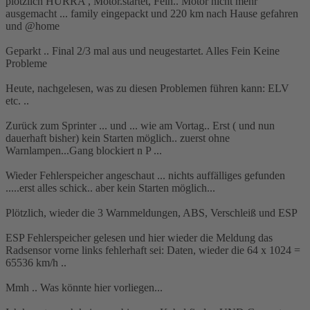
plötzlich HURRA , Motor.startet, Fein.. Motor nicht mehr
ausgemacht ... family eingepackt und 220 km nach Hause gefahren
und @home
Geparkt .. Final 2/3 mal aus und neugestartet. Alles Fein Keine
Probleme
Heute, nachgelesen, was zu diesen Problemen führen kann: ELV
etc. ..
Zurück zum Sprinter ... und ... wie am Vortag.. Erst ( und nun
dauerhaft bisher) kein Starten möglich.. zuerst ohne
Warnlampen...Gang blockiert n P ...
Wieder Fehlerspeicher angeschaut ... nichts auffälliges gefunden
.....erst alles schick.. aber kein Starten möglich...
Plötzlich, wieder die 3 Warnmeldungen, ABS, Verschleiß und ESP
ESP Fehlerspeicher gelesen und hier wieder die Meldung das
Radsensor vorne links fehlerhaft sei: Daten, wieder die 64 x 1024 =
65536 km/h ..
Mmh .. Was könnte hier vorliegen...