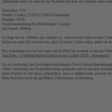
Allerdings habe ich aktuell ein Problem bei dem ich einfach ratlos u
Hersteller: VW
Model: Crafter 2.5TDI (136PS) Automatik
Baujahr: 2010
Sonderausstattung/Nachrüstungen: Camper
km-Stand: 340tkm
Es fing vor ca. 1000km an, einfach so, während der Fahrt in den Url
nicht von mir). Da ich neu bin, darf ich keine Links teilen, daher in d
Die Aufnahme ist von mir und vom Gefühl her kommt es aus der Fah
YouTube: "Undefinierbares Geräusch am Crafter 2010 - Innenraum"
Da es eindeutig Geschwindigkeitsabhängig (Nicht drehzahlunabhängig)
Voller Vorfreude die Probefahrt heute gemacht und es hat sich absolut
Beim Parken ist mir dann aufgefallen, dass es mittlerweile auch im Sta
Bitte beachtet nicht die geöffnete Zahnriemen Abdeckung