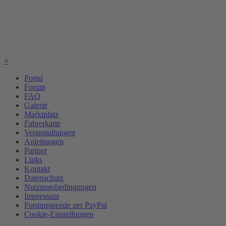
×
Portal
Forum
FAQ
Galerie
Marktplatz
Fahrerkarte
Veranstaltungen
Anleitungen
Partner
Links
Kontakt
Datenschutz
Nutzungsbedingungen
Impressum
Forumsspende per PayPal
Cookie-Einstellungen