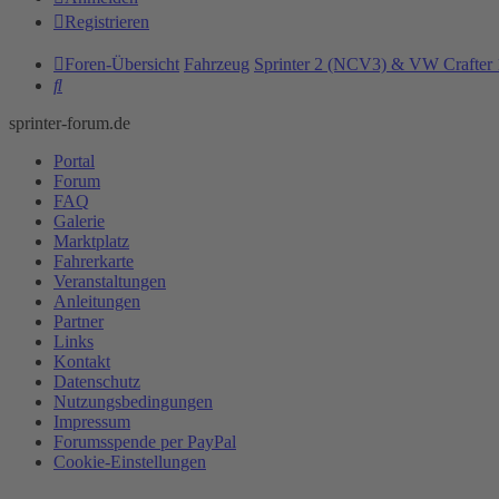
Registrieren
Foren-Übersicht
Fahrzeug
Sprinter 2 (NCV3) & VW Crafter 
Suche
sprinter-forum.de
Portal
Forum
FAQ
Galerie
Marktplatz
Fahrerkarte
Veranstaltungen
Anleitungen
Partner
Links
Kontakt
Datenschutz
Nutzungsbedingungen
Impressum
Forumsspende per PayPal
Cookie-Einstellungen