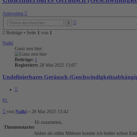
Antworten
Erweiterte
Suche
Suche
2 Beiträge • Seite
1
von
1
Naiki
Ganz neu hier
Beiträge:
1
Registriert:
28 Mai 2025 15:07
Undefinierbares Geräusch (Geschwindigkeitsabhängi
Zitieren
#1
Beitrag
von
Naiki
»
28 Mai 2025 15:42
Hi zusammen,
Themenstarter
bisher als stiller Mitleser konnte ich bisher schon