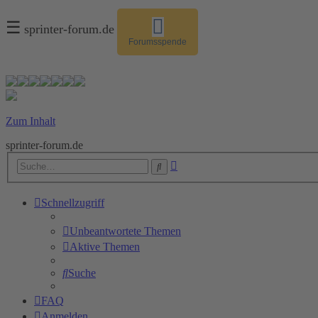
☰
sprinter-forum.de
Forumsspende
Zum Inhalt
sprinter-forum.de
Erweiterte
Suche
Suche
Schnellzugriff
Unbeantwortete Themen
Aktive Themen
Suche
FAQ
Anmelden