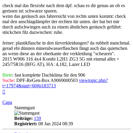
check mal das flexrohr nach dem dpf. schau es dir genau an ob es
gerissen ist: schwarze spuren.
wenn das geräusch aus fahrersicht von rechts unten kommt: check
mal den anschlagdämpfer der rechten tür unten. der hat bei mir
durch aufschwingen auch zu einem ähnlichen geräusch geführt:
stückchen filz dazwischen: ruhe.
ferner: plastikflasche in den türverkleidungen? da rubbelt manchmal.
gerad ebi dünnen mineralwasserflaschen fängt auch das quietschen
an wenn diese an der oberkante der verkleidung "scheuern".
2015 W906 316 4x4 Kombi L2H1 ZG3 5G mit einmal alles +
245/75R16 (BFG AT), HA: 4,182, Lazer LED
Biete
: fast komplette Dachklima für den 906
Suche
: DPF-ReGen-Box A9069000503
viewtopic.php?
t=17974&start=60#p183713
Nach
oben
Capa
Stammgast
Beiträge:
159
Registriert:
08 Jan 2024 08:39