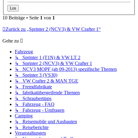
10 Beiträge • Seite
1
von
1
Zurück zu „Sprinter 2 (NCV3) & VW Crafter 1“
Gehe zu
Fahrzeug
↳ Sprinter 1 (T1N) & VW LT 2
↳ Sprinter 2 (NCV3) & VW Crafter 1
↳ NCV3 MOPF (ab 09-2013) spezifische Themen
↳ Sprinter 3 (VS30)
↳ VW Crafter 2 & MAN TGE
↳ Fremdfabrikate
↳ fabrikatübergeifende Themen
↳ Schraubertipps
↳ Fahrzeug - FAQ
↳ Fahrzeug - Umfragen
Camping
↳ Reisemobile und Ausbauten
↳ Reiseberichte
Veranstaltungen