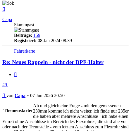
Nach
oben
Capa
Stammgast
Beiträge:
159
Registriert:
08 Jan 2024 08:39
Fahrerkarte
Re: Neues Rappeln - nicht der DPF-Halter
Zitieren
#9
Beitrag
von
Capa
»
07 Jun 2026 20:50
Ah und gleich eine Frage - mit den gemessenen
Themenstarter
230mm komme ich nicht weiter, ich finde nur 235er
die haben aber mehrere Anschlüsse - ich habe einen
Euro6 ohne Anschlüsse im Bereich des Flexrohres, die sind alle vor
oder nach der Trennstelle - vom letzten Anschluss zum Flexrohr sind