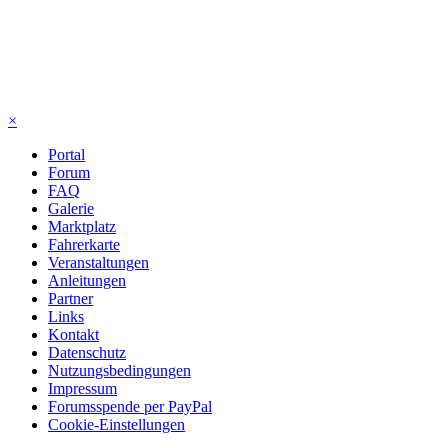
×
Portal
Forum
FAQ
Galerie
Marktplatz
Fahrerkarte
Veranstaltungen
Anleitungen
Partner
Links
Kontakt
Datenschutz
Nutzungsbedingungen
Impressum
Forumsspende per PayPal
Cookie-Einstellungen