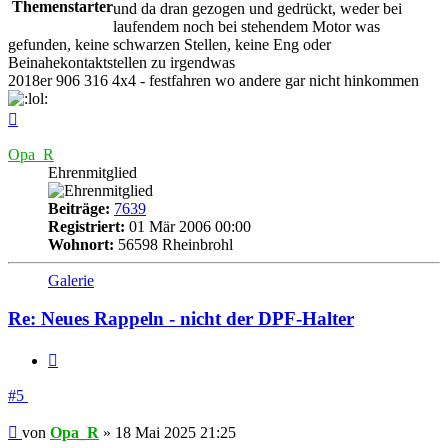
Themenstarter
und da dran gezogen und gedrückt, weder bei
laufendem noch bei stehendem Motor was
gefunden, keine schwarzen Stellen, keine Eng oder
Beinahekontaktstellen zu irgendwas
2018er 906 316 4x4 - festfahren wo andere gar nicht hinkommen
Nach
oben
Opa_R
Ehrenmitglied
Beiträge:
7639
Registriert:
01 Mär 2006 00:00
Wohnort:
56598 Rheinbrohl
Galerie
Re: Neues Rappeln - nicht der DPF-Halter
Zitieren
#5
Beitrag
von
Opa_R
»
18 Mai 2025 21:25