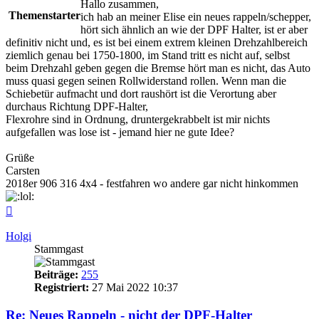
Hallo zusammen,
Themenstarter
ich hab an meiner Elise ein neues rappeln/schepper,
hört sich ähnlich an wie der DPF Halter, ist er aber
definitiv nicht und, es ist bei einem extrem kleinen Drehzahlbereich
ziemlich genau bei 1750-1800, im Stand tritt es nicht auf, selbst
beim Drehzahl geben gegen die Bremse hört man es nicht, das Auto
muss quasi gegen seinen Rollwiderstand rollen. Wenn man die
Schiebetür aufmacht und dort raushört ist die Verortung aber
durchaus Richtung DPF-Halter,
Flexrohre sind in Ordnung, druntergekrabbelt ist mir nichts
aufgefallen was lose ist - jemand hier ne gute Idee?
Grüße
Carsten
2018er 906 316 4x4 - festfahren wo andere gar nicht hinkommen
Nach
oben
Holgi
Stammgast
Beiträge:
255
Registriert:
27 Mai 2022 10:37
Re: Neues Rappeln - nicht der DPF-Halter