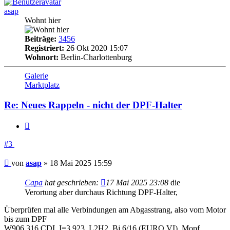
asap
Wohnt hier
Beiträge:
3456
Registriert:
26 Okt 2020 15:07
Wohnort:
Berlin-Charlottenburg
Galerie
Marktplatz
Re: Neues Rappeln - nicht der DPF-Halter
Zitieren
#3
Beitrag
von
asap
»
18 Mai 2025 15:59
Capa
hat geschrieben:
17 Mai 2025 23:08
die
Verortung aber durchaus Richtung DPF-Halter,
Überprüfen mal alle Verbindungen am Abgasstrang, also vom Motor
bis zum DPF
W906 316 CDI, I=3,923, L2H2, Bj 6/16 (EURO VI), Mopf,