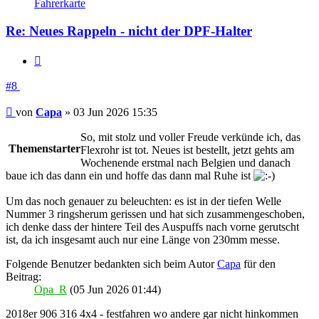
Fahrerkarte
Re: Neues Rappeln - nicht der DPF-Halter
Zitieren
#8
Beitrag
von
Capa
»
03 Jun 2026 15:35
So, mit stolz und voller Freude verkünde ich, das
Themenstarter
Flexrohr ist tot. Neues ist bestellt, jetzt gehts am
Wochenende erstmal nach Belgien und danach
baue ich das dann ein und hoffe das dann mal Ruhe ist
Um das noch genauer zu beleuchten: es ist in der tiefen Welle
Nummer 3 ringsherum gerissen und hat sich zusammengeschoben,
ich denke dass der hintere Teil des Auspuffs nach vorne gerutscht
ist, da ich insgesamt auch nur eine Länge von 230mm messe.
Folgende Benutzer bedankten sich beim Autor
Capa
für den
Beitrag:
Opa_R
(05 Jun 2026 01:44)
2018er 906 316 4x4 - festfahren wo andere gar nicht hinkommen