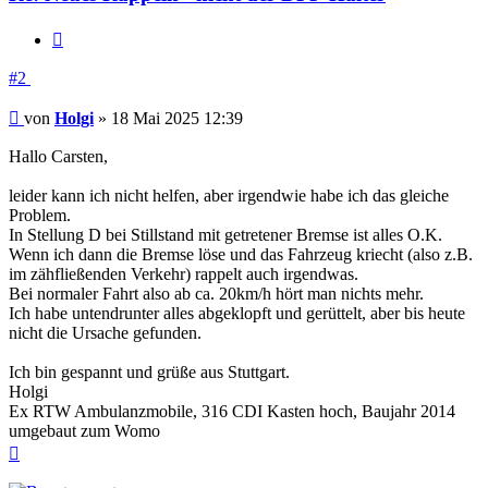
Zitieren
#2
Beitrag
von
Holgi
»
18 Mai 2025 12:39
Hallo Carsten,
leider kann ich nicht helfen, aber irgendwie habe ich das gleiche
Problem.
In Stellung D bei Stillstand mit getretener Bremse ist alles O.K.
Wenn ich dann die Bremse löse und das Fahrzeug kriecht (also z.B.
im zähfließenden Verkehr) rappelt auch irgendwas.
Bei normaler Fahrt also ab ca. 20km/h hört man nichts mehr.
Ich habe untendrunter alles abgeklopft und gerüttelt, aber bis heute
nicht die Ursache gefunden.
Ich bin gespannt und grüße aus Stuttgart.
Holgi
Ex RTW Ambulanzmobile, 316 CDI Kasten hoch, Baujahr 2014
umgebaut zum Womo
Nach
oben