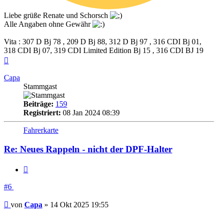
Liebe grüße Renate und Schorsch
Alle Angaben ohne Gewähr
Vita : 307 D Bj 78 , 209 D Bj 88, 312 D Bj 97 , 316 CDI Bj 01,
318 CDI Bj 07, 319 CDI Limited Edition Bj 15 , 316 CDI BJ 19
Nach
oben
Capa
Stammgast
Beiträge:
159
Registriert:
08 Jan 2024 08:39
Fahrerkarte
Re: Neues Rappeln - nicht der DPF-Halter
Zitieren
#6
Beitrag
von
Capa
»
14 Okt 2025 19:55