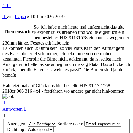
#10
Beitrag
von
Capa
»
10 Jun 2026 20:32
So, ich habe mich heute mal aufgemacht das alte
Themenstarter
Flexrohr rauszutrennen und wollte eigentlich ein
neu bestelltes HJS 91131578 einbauen - wegen der
230mm länge. Festgestellt habe ich:
Es könnten auch 250mm sein, so viel Platz ist in den Aufhängern
des Kats, aber viel schlimmer, ich bekomme von dem oben
genannten Flexrohr die Birne nicht geklemmt, da ist selbst nach
Anzug der Schelle bis sie anliegt noch massig Platz. Das schicke ich
zurück, aber die Frage ist - welches passt? Die Birnen sind ja nie
bemaßt
Hab jetzt mal auf Glück das hier bestellt: HJS 91 13 1568
2018er 906 316 4x4 - festfahren wo andere gar nicht hinkommen
Nach
oben
Antworten
Anzeigen:
Sortiere nach:
Richtung: