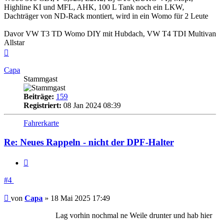
Highline KI und MFL, AHK, 100 L Tank noch ein LKW,
Dachträger von ND-Rack montiert, wird in ein Womo für 2 Leute
Davor VW T3 TD Womo DIY mit Hubdach, VW T4 TDI Multivan
Allstar
Nach
oben
Capa
Stammgast
Beiträge:
159
Registriert:
08 Jan 2024 08:39
Fahrerkarte
Re: Neues Rappeln - nicht der DPF-Halter
Zitieren
#4
Beitrag
von
Capa
»
18 Mai 2025 17:49
Lag vorhin nochmal ne Weile drunter und hab hier