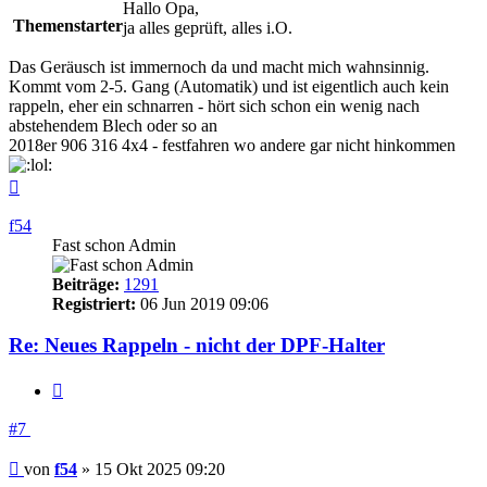
Hallo Opa,
Themenstarter
ja alles geprüft, alles i.O.
Das Geräusch ist immernoch da und macht mich wahnsinnig.
Kommt vom 2-5. Gang (Automatik) und ist eigentlich auch kein
rappeln, eher ein schnarren - hört sich schon ein wenig nach
abstehendem Blech oder so an
2018er 906 316 4x4 - festfahren wo andere gar nicht hinkommen
Nach
oben
f54
Fast schon Admin
Beiträge:
1291
Registriert:
06 Jun 2019 09:06
Re: Neues Rappeln - nicht der DPF-Halter
Zitieren
#7
Beitrag
von
f54
»
15 Okt 2025 09:20