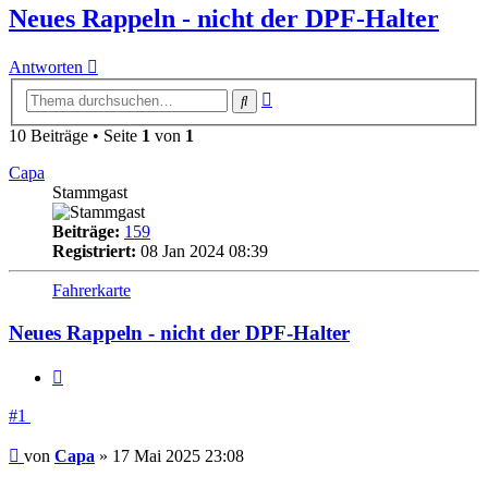
Neues Rappeln - nicht der DPF-Halter
Antworten
Erweiterte
Suche
Suche
10 Beiträge • Seite
1
von
1
Capa
Stammgast
Beiträge:
159
Registriert:
08 Jan 2024 08:39
Fahrerkarte
Neues Rappeln - nicht der DPF-Halter
Zitieren
#1
Beitrag
von
Capa
»
17 Mai 2025 23:08