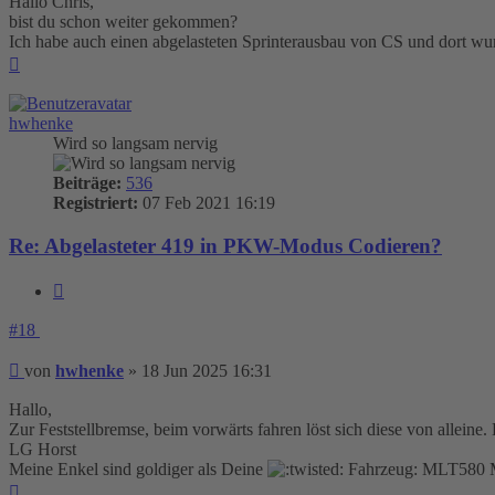
Hallo Chris,
bist du schon weiter gekommen?
Ich habe auch einen abgelasteten Sprinterausbau von CS und dort 
Nach
oben
hwhenke
Wird so langsam nervig
Beiträge:
536
Registriert:
07 Feb 2021 16:19
Re: Abgelasteter 419 in PKW-Modus Codieren?
Zitieren
#18
Beitrag
von
hwhenke
»
18 Jun 2025 16:31
Hallo,
Zur Feststellbremse, beim vorwärts fahren löst sich diese von allei
LG Horst
Meine Enkel sind goldiger als Deine
Fahrzeug: MLT580
Nach