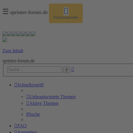
☰
sprinter-forum.de
Forumsspende
Zum Inhalt
sprinter-forum.de
Erweiterte
Suche
Suche
Schnellzugriff
Unbeantwortete Themen
Aktive Themen
Suche
FAQ
Anmelden