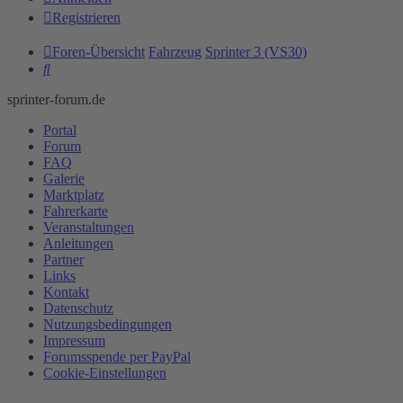
Registrieren
Foren-Übersicht
Fahrzeug
Sprinter 3 (VS30)
Suche
sprinter-forum.de
Portal
Forum
FAQ
Galerie
Marktplatz
Fahrerkarte
Veranstaltungen
Anleitungen
Partner
Links
Kontakt
Datenschutz
Nutzungsbedingungen
Impressum
Forumsspende per PayPal
Cookie-Einstellungen