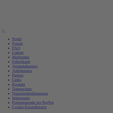
×
Portal
Forum
FAQ
Galerie
Marktplatz
Fahrerkarte
Veranstaltungen
Anleitungen
Partner
Links
Kontakt
Datenschutz
Nutzungsbedingungen
Impressum
Forumsspende per PayPal
Cookie-Einstellungen