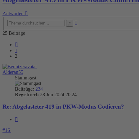
Antworten
Erweiterte
Suche
Suche
25 Beiträge
Vorherige
1
2
Alderan55
Stammgast
Beiträge:
234
Registriert:
28 Jun 2024 20:24
Re: Abgelasteter 419 in PKW-Modus Codieren?
Zitieren
#16