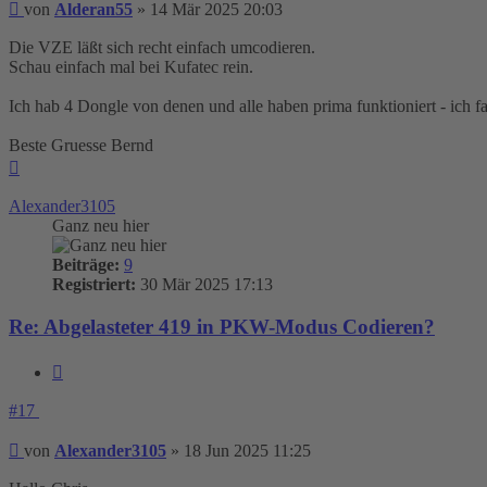
Beitrag
von
Alderan55
»
14 Mär 2025 20:03
Die VZE läßt sich recht einfach umcodieren.
Schau einfach mal bei Kufatec rein.
Ich hab 4 Dongle von denen und alle haben prima funktioniert - ich f
Beste Gruesse Bernd
Nach
oben
Alexander3105
Ganz neu hier
Beiträge:
9
Registriert:
30 Mär 2025 17:13
Re: Abgelasteter 419 in PKW-Modus Codieren?
Zitieren
#17
Beitrag
von
Alexander3105
»
18 Jun 2025 11:25