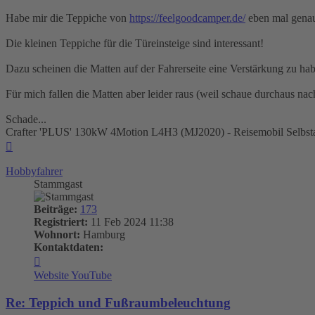
Habe mir die Teppiche von
https://feelgoodcamper.de/
eben mal genau
Die kleinen Teppiche für die Türeinsteige sind interessant!
Dazu scheinen die Matten auf der Fahrerseite eine Verstärkung zu hab
Für mich fallen die Matten aber leider raus (weil schaue durchaus nac
Schade...
Crafter 'PLUS' 130kW 4Motion L4H3 (MJ2020) - Reisemobil Selbst
Nach
oben
Hobbyfahrer
Stammgast
Beiträge:
173
Registriert:
11 Feb 2024 11:38
Wohnort:
Hamburg
Kontaktdaten:
Kontaktdaten
von
Website
YouTube
Hobbyfahrer
Re: Teppich und Fußraumbeleuchtung