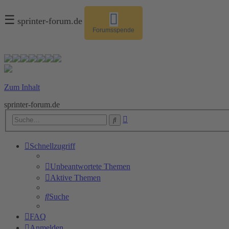
☰
sprinter-forum.de
Forumsspende
Zum Inhalt
sprinter-forum.de
Erweiterte
Suche
Suche
Schnellzugriff
Unbeantwortete Themen
Aktive Themen
Suche
FAQ
Anmelden