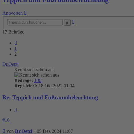
Antworten
Erweiterte
Suche
Suche
17 Beiträge
Vorherige
1
2
Dr.Oetzi
Kennt sich schon aus
Beiträge:
106
Registriert:
18 Okt 2022 01:04
Re: Teppich und Fußraumbeleuchtung
Zitieren
#16
Beitrag
von
Dr.Oetzi
»
05 Dez 2024 11:07