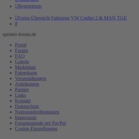
Registrieren
Foren-Übersicht
Fahrzeug
VW Crafter 2 & MAN TGE
Suche
sprinter-forum.de
Portal
Forum
FAQ
Galerie
Marktplatz
Fahrerkarte
Veranstaltungen
Anleitungen
Partner
Links
Kontakt
Datenschutz
Nutzungsbedingungen
Impressum
Forumsspende per PayPal
Cookie-Einstellungen