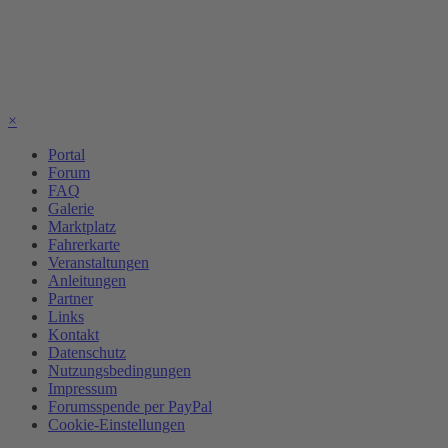
×
Portal
Forum
FAQ
Galerie
Marktplatz
Fahrerkarte
Veranstaltungen
Anleitungen
Partner
Links
Kontakt
Datenschutz
Nutzungsbedingungen
Impressum
Forumsspende per PayPal
Cookie-Einstellungen