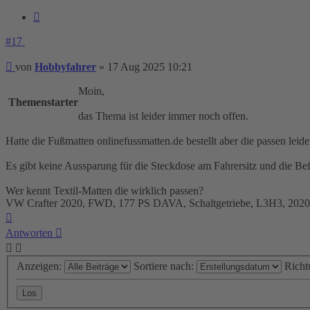
Zitieren
#17
Beitrag
von
Hobbyfahrer
»
17 Aug 2025 10:21
Moin,
Themenstarter
das Thema ist leider immer noch offen.
Hatte die Fußmatten onlinefussmatten.de bestellt aber die passen leider
Es gibt keine Aussparung für die Steckdose am Fahrersitz und die Be
Wer kennt Textil-Matten die wirklich passen?
VW Crafter 2020, FWD, 177 PS DAVA, Schaltgetriebe, L3H3, 202
Nach
oben
Antworten
Anzeigen:
Sortiere nach:
Richt