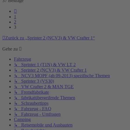
37 Beiträge
Vorherige
1
2
3
Zurück zu „Sprinter 2 (NCV3) & VW Crafter 1“
Gehe zu
Fahrzeug
↳ Sprinter 1 (T1N) & VW LT 2
↳ Sprinter 2 (NCV3) & VW Crafter 1
↳ NCV3 MOPF (ab 09-2013) spezifische Themen
↳ Sprinter 3 (VS30)
↳ VW Crafter 2 & MAN TGE
↳ Fremdfabrikate
↳ fabrikatübergeifende Themen
↳ Schraubertipps
↳ Fahrzeug - FAQ
↳ Fahrzeug - Umfragen
Camping
↳ Reisemobile und Ausbauten