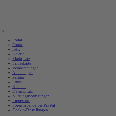
×
Portal
Forum
FAQ
Galerie
Marktplatz
Fahrerkarte
Veranstaltungen
Anleitungen
Partner
Links
Kontakt
Datenschutz
Nutzungsbedingungen
Impressum
Forumsspende per PayPal
Cookie-Einstellungen