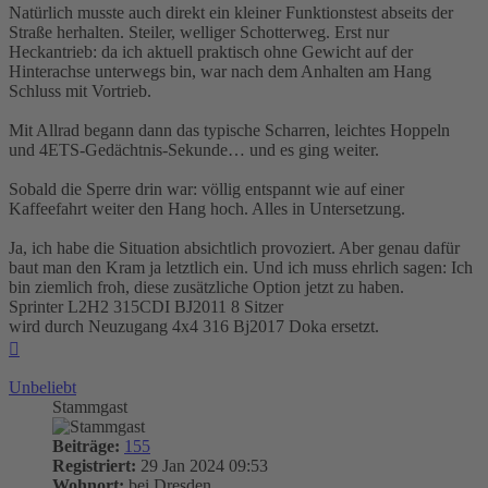
Natürlich musste auch direkt ein kleiner Funktionstest abseits der
Straße herhalten. Steiler, welliger Schotterweg. Erst nur
Heckantrieb: da ich aktuell praktisch ohne Gewicht auf der
Hinterachse unterwegs bin, war nach dem Anhalten am Hang
Schluss mit Vortrieb.
Mit Allrad begann dann das typische Scharren, leichtes Hoppeln
und 4ETS-Gedächtnis-Sekunde… und es ging weiter.
Sobald die Sperre drin war: völlig entspannt wie auf einer
Kaffeefahrt weiter den Hang hoch. Alles in Untersetzung.
Ja, ich habe die Situation absichtlich provoziert. Aber genau dafür
baut man den Kram ja letztlich ein. Und ich muss ehrlich sagen: Ich
bin ziemlich froh, diese zusätzliche Option jetzt zu haben.
Sprinter L2H2 315CDI BJ2011 8 Sitzer
wird durch Neuzugang 4x4 316 Bj2017 Doka ersetzt.
Nach
oben
Unbeliebt
Stammgast
Beiträge:
155
Registriert:
29 Jan 2024 09:53
Wohnort:
bei Dresden