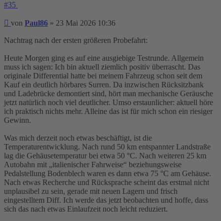
#35
Beitrag
von
Paul86
»
23 Mai 2026 10:36
Nachtrag nach der ersten größeren Probefahrt:
Heute Morgen ging es auf eine ausgiebige Testrunde. Allgemein
muss ich sagen: Ich bin aktuell ziemlich positiv überrascht. Das
originale Differential hatte bei meinem Fahrzeug schon seit dem
Kauf ein deutlich hörbares Surren. Da inzwischen Rücksitzbank
und Ladebrücke demontiert sind, hört man mechanische Geräusche
jetzt natürlich noch viel deutlicher. Umso erstaunlicher: aktuell höre
ich praktisch nichts mehr. Alleine das ist für mich schon ein riesiger
Gewinn.
Was mich derzeit noch etwas beschäftigt, ist die
Temperaturentwicklung. Nach rund 50 km entspannter Landstraße
lag die Gehäusetemperatur bei etwa 50 °C. Nach weiteren 25 km
Autobahn mit „italienischer Fahrweise“ beziehungsweise
Pedalstellung Bodenblech waren es dann etwa 75 °C am Gehäuse.
Nach etwas Recherche und Rücksprache scheint das erstmal nicht
unplausibel zu sein, gerade mit neuen Lagern und frisch
eingestelltem Diff. Ich werde das jetzt beobachten und hoffe, dass
sich das nach etwas Einlaufzeit noch leicht reduziert.