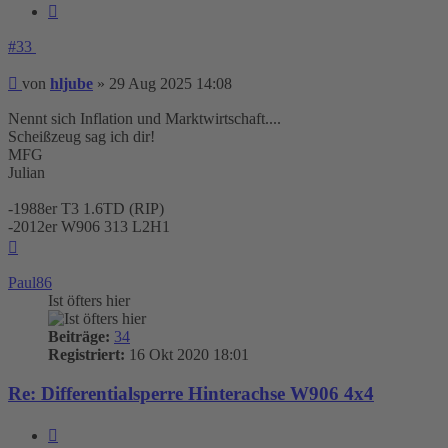
Zitieren
#33
Beitrag
von
hljube
»
29 Aug 2025 14:08
Nennt sich Inflation und Marktwirtschaft....
Scheißzeug sag ich dir!
MFG
Julian
-1988er T3 1.6TD (RIP)
-2012er W906 313 L2H1
Nach
oben
Paul86
Ist öfters hier
Beiträge:
34
Registriert:
16 Okt 2020 18:01
Re: Differentialsperre Hinterachse W906 4x4
Zitieren