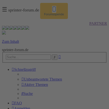
☰
sprinter-forum.de
Forumsspende
PARTNER
Zum Inhalt
sprinter-forum.de
Erweiterte
Suche
Suche
Schnellzugriff
Unbeantwortete Themen
Aktive Themen
Suche
FAQ
Anmelden