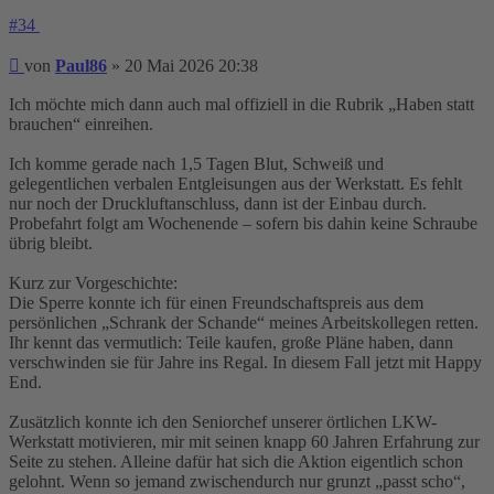
#34
Beitrag
von
Paul86
»
20 Mai 2026 20:38
Ich möchte mich dann auch mal offiziell in die Rubrik „Haben statt
brauchen“ einreihen.
Ich komme gerade nach 1,5 Tagen Blut, Schweiß und
gelegentlichen verbalen Entgleisungen aus der Werkstatt. Es fehlt
nur noch der Druckluftanschluss, dann ist der Einbau durch.
Probefahrt folgt am Wochenende – sofern bis dahin keine Schraube
übrig bleibt.
Kurz zur Vorgeschichte:
Die Sperre konnte ich für einen Freundschaftspreis aus dem
persönlichen „Schrank der Schande“ meines Arbeitskollegen retten.
Ihr kennt das vermutlich: Teile kaufen, große Pläne haben, dann
verschwinden sie für Jahre ins Regal. In diesem Fall jetzt mit Happy
End.
Zusätzlich konnte ich den Seniorchef unserer örtlichen LKW-
Werkstatt motivieren, mir mit seinen knapp 60 Jahren Erfahrung zur
Seite zu stehen. Alleine dafür hat sich die Aktion eigentlich schon
gelohnt. Wenn so jemand zwischendurch nur grunzt „passt scho“,