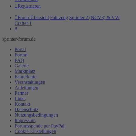
Registrieren
Foren-Übersicht
Fahrzeug
Sprinter 2 (NCV3) & VW
Crafter 1
Suche
sprinter-forum.de
Portal
Forum
FAQ
Galerie
Marktplatz
Fahrerkarte
Veranstaltungen
Anleitungen
Partner
Links
Kontakt
Datenschutz
Nutzungsbedingungen
Impressum
Forumsspende per PayPal
Cookie-Einstellungen