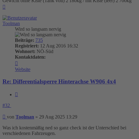
Gewicht ohne Kiste (Tank voll) 2'180kg / mit Kiste (leer) 2'700kg
Nach
oben
Toolman
Wird so langsam nervig
Beiträge:
735
Registriert:
12 Aug 2016 16:32
Wohnort:
NÖ-Süd
Kontaktdaten:
Kontaktdaten
von
Website
Toolman
Re: Differentialsperre Hinterachse W906 4x4
Zitieren
#32
Beitrag
von
Toolman
»
29 Aug 2025 13:29
Was ich kostenmäßig ned so ganz check ist der Unterschied bei
verschiedenen Fahrzeugen.