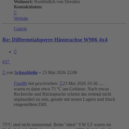
Wohnort:
Nordöstlich von Dresden
Kontaktdaten:
Kontaktdaten
von
Website
Schnafdolin
Galerie
Re: Differentialsperre Hinterachse W906 4x4
Zitieren
#37
Beitrag
von
Schnafdolin
»
23 Mai 2026 22:06
Paul86
hat geschrieben:
23 Mai 2026 10:36
.....
waren es dann etwa 75 °C am Gehäuse. Nach etwas
Recherche und Rücksprache scheint das erstmal nicht
unplausibel zu sein, gerade mit neuen Lagern und frisch
eingestelltem Diff.
75°C sind nicht unnnormal. Beim "alten" VW LT waren im