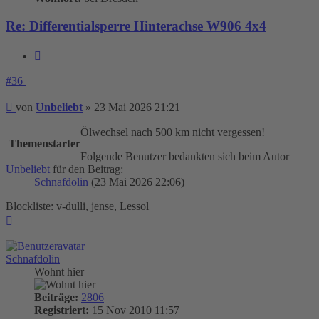
Re: Differentialsperre Hinterachse W906 4x4
Zitieren
#36
Beitrag
von
Unbeliebt
»
23 Mai 2026 21:21
Ölwechsel nach 500 km nicht vergessen!
Themenstarter
Folgende Benutzer bedankten sich beim Autor
Unbeliebt
für den Beitrag:
Schnafdolin
(23 Mai 2026 22:06)
Blockliste: v-dulli, jense, Lessol
Nach
oben
Schnafdolin
Wohnt hier
Beiträge:
2806
Registriert:
15 Nov 2010 11:57