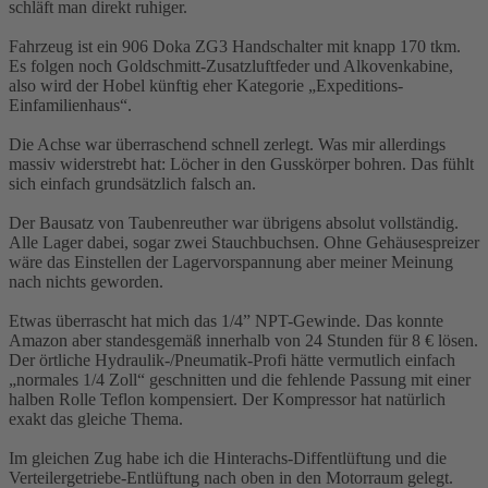
schläft man direkt ruhiger.
Fahrzeug ist ein 906 Doka ZG3 Handschalter mit knapp 170 tkm.
Es folgen noch Goldschmitt-Zusatzluftfeder und Alkovenkabine,
also wird der Hobel künftig eher Kategorie „Expeditions-
Einfamilienhaus“.
Die Achse war überraschend schnell zerlegt. Was mir allerdings
massiv widerstrebt hat: Löcher in den Gusskörper bohren. Das fühlt
sich einfach grundsätzlich falsch an.
Der Bausatz von Taubenreuther war übrigens absolut vollständig.
Alle Lager dabei, sogar zwei Stauchbuchsen. Ohne Gehäusespreizer
wäre das Einstellen der Lagervorspannung aber meiner Meinung
nach nichts geworden.
Etwas überrascht hat mich das 1/4” NPT-Gewinde. Das konnte
Amazon aber standesgemäß innerhalb von 24 Stunden für 8 € lösen.
Der örtliche Hydraulik-/Pneumatik-Profi hätte vermutlich einfach
„normales 1/4 Zoll“ geschnitten und die fehlende Passung mit einer
halben Rolle Teflon kompensiert. Der Kompressor hat natürlich
exakt das gleiche Thema.
Im gleichen Zug habe ich die Hinterachs-Diffentlüftung und die
Verteilergetriebe-Entlüftung nach oben in den Motorraum gelegt.