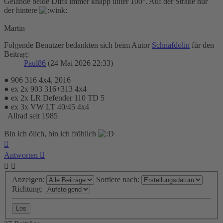
Gelände beide Diffs immer knapp unter 100°. Auf der Straße nur
der hintere
Martin
Folgende Benutzer bedankten sich beim Autor
Schnafdolin
für den
Beitrag:
Paul86
(24 Mai 2026 22:33)
● 906 316 4x4, 2016
● ex 2x 903 316+313 4x4
● ex 2x LR Defender 110 TD 5
● ex 3x VW LT 40/45 4x4
.
Allrad seit 1985
Bin ich ölich, bin ich fröhlich
Nach
oben
Antworten
Anzeigen:
Sortiere nach:
Richtung: