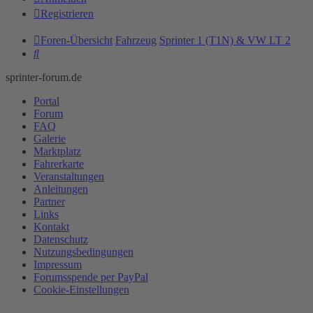
Registrieren
Foren-Übersicht
Fahrzeug
Sprinter 1 (T1N) & VW LT 2
Suche
sprinter-forum.de
Portal
Forum
FAQ
Galerie
Marktplatz
Fahrerkarte
Veranstaltungen
Anleitungen
Partner
Links
Kontakt
Datenschutz
Nutzungsbedingungen
Impressum
Forumsspende per PayPal
Cookie-Einstellungen