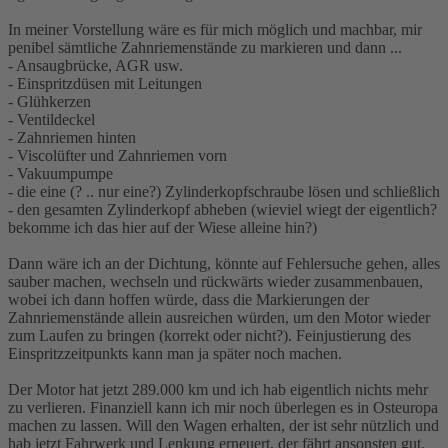
In meiner Vorstellung wäre es für mich möglich und machbar, mir
penibel sämtliche Zahnriemenstände zu markieren und dann ...
- Ansaugbrücke, AGR usw.
- Einspritzdüsen mit Leitungen
- Glühkerzen
- Ventildeckel
- Zahnriemen hinten
- Viscolüfter und Zahnriemen vorn
- Vakuumpumpe
- die eine (? .. nur eine?) Zylinderkopfschraube lösen und schließlich
- den gesamten Zylinderkopf abheben (wieviel wiegt der eigentlich?
bekomme ich das hier auf der Wiese alleine hin?)
Dann wäre ich an der Dichtung, könnte auf Fehlersuche gehen, alles
sauber machen, wechseln und rückwärts wieder zusammenbauen,
wobei ich dann hoffen würde, dass die Markierungen der
Zahnriemenstände allein ausreichen würden, um den Motor wieder
zum Laufen zu bringen (korrekt oder nicht?). Feinjustierung des
Einspritzzeitpunkts kann man ja später noch machen.
Der Motor hat jetzt 289.000 km und ich hab eigentlich nichts mehr
zu verlieren. Finanziell kann ich mir noch überlegen es in Osteuropa
machen zu lassen. Will den Wagen erhalten, der ist sehr nützlich und
hab jetzt Fahrwerk und Lenkung erneuert, der fährt ansonsten gut.