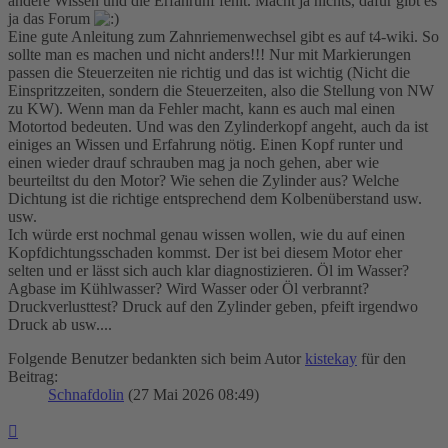
andere Wissen und die Erfahrunf fehlt. Macht ja nichts, dafür gibt es
ja das Forum
Eine gute Anleitung zum Zahnriemenwechsel gibt es auf t4-wiki. So
sollte man es machen und nicht anders!!! Nur mit Markierungen
passen die Steuerzeiten nie richtig und das ist wichtig (Nicht die
Einspritzzeiten, sondern die Steuerzeiten, also die Stellung von NW
zu KW). Wenn man da Fehler macht, kann es auch mal einen
Motortod bedeuten. Und was den Zylinderkopf angeht, auch da ist
einiges an Wissen und Erfahrung nötig. Einen Kopf runter und
einen wieder drauf schrauben mag ja noch gehen, aber wie
beurteiltst du den Motor? Wie sehen die Zylinder aus? Welche
Dichtung ist die richtige entsprechend dem Kolbenüberstand usw.
usw.
Ich würde erst nochmal genau wissen wollen, wie du auf einen
Kopfdichtungsschaden kommst. Der ist bei diesem Motor eher
selten und er lässt sich auch klar diagnostizieren. Öl im Wasser?
Agbase im Kühlwasser? Wird Wasser oder Öl verbrannt?
Druckverlusttest? Druck auf den Zylinder geben, pfeift irgendwo
Druck ab usw....
Folgende Benutzer bedankten sich beim Autor
kistekay
für den
Beitrag:
Schnafdolin
(27 Mai 2026 08:49)
Nach
oben