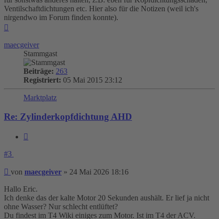
Ventilschaftdichtungen etc. Hier also für die Notizen (weil ich's
nirgendwo im Forum finden konnte).
Nach
oben
maecgeiver
Stammgast
Beiträge:
263
Registriert:
05 Mai 2015 23:12
Marktplatz
Re: Zylinderkopfdichtung AHD
Zitieren
#3
Beitrag
von
maecgeiver
»
24 Mai 2026 18:16
Hallo Eric.
Ich denke das der kalte Motor 20 Sekunden aushält. Er lief ja nicht
ohne Wasser? Nur schlecht entlüftet?
Du findest im T4 Wiki einiges zum Motor. Ist im T4 der ACV.