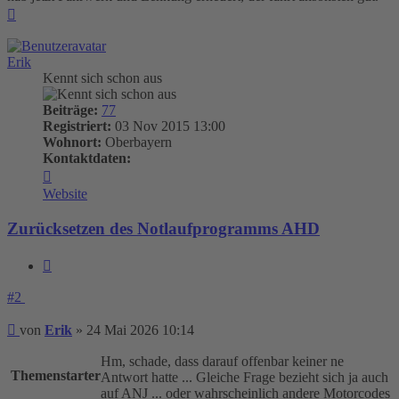
Nach
oben
Erik
Kennt sich schon aus
Beiträge:
77
Registriert:
03 Nov 2015 13:00
Wohnort:
Oberbayern
Kontaktdaten:
Kontaktdaten
von
Website
Erik
Zurücksetzen des Notlaufprogramms AHD
Zitieren
#2
Beitrag
von
Erik
»
24 Mai 2026 10:14
Hm, schade, dass darauf offenbar keiner ne
Themenstarter
Antwort hatte ... Gleiche Frage bezieht sich ja auch
auf ANJ ... oder wahrscheinlich andere Motorcodes