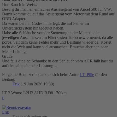
Und Rauch in Weiss.
Besorg dir mal nen einfaches Auslesegerät von Ancel 500 für VW.
Damit kommst du auf das Steuergerät vom Motor mit dem Rund auf
OBD Adapter.
Da waren bei mir Codes hinterlegt, die auf Fehler im
Unterdrucksystem hingedeutet haben.
Habe
alle
Schläuche von der Steuerung in der Mitte zu den
jeweiligen Anschlüssen am Filterkasten Turbo usw erneuert, da alle
porös. Seit dem keine Fehler mehr und Leistung wieder da. Kostet
nicht die Welt und kann viel ausmachen. Brauchst aber nen paar
Meter Leitung.
Grüße
Und falls dir eine Schraube in den Schlauch vom AGR fällt hast du
auf einmal noch mehr Leistung….
Folgende Benutzer bedankten sich beim Autor
LT_Pille
für den
Beitrag:
Erik
(19 Jun 2026 19:30)
LT 2 Womo L2H2 AHD BJ98 170tkm
Nach
oben
Erik
Kennt sich schon aus