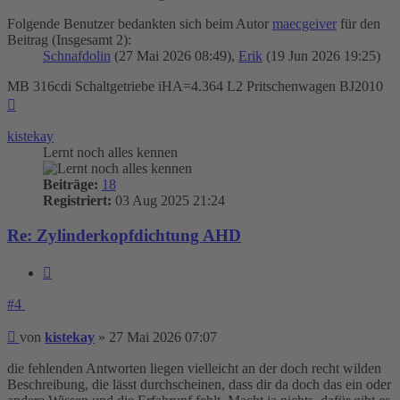
Folgende Benutzer bedankten sich beim Autor
maecgeiver
für den
Beitrag (Insgesamt 2):
Schnafdolin
(27 Mai 2026 08:49),
Erik
(19 Jun 2026 19:25)
MB 316cdi Schaltgetriebe iHA=4.364 L2 Pritschenwagen BJ2010
Nach
oben
kistekay
Lernt noch alles kennen
Beiträge:
18
Registriert:
03 Aug 2025 21:24
Re: Zylinderkopfdichtung AHD
Zitieren
#4
Beitrag
von
kistekay
»
27 Mai 2026 07:07
die fehlenden Antworten liegen vielleicht an der doch recht wilden
Beschreibung, die lässt durchscheinen, dass dir da doch das ein oder