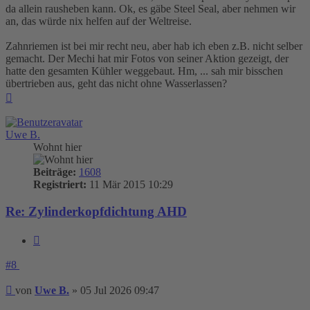
da allein rausheben kann. Ok, es gäbe Steel Seal, aber nehmen wir
an, das würde nix helfen auf der Weltreise.
Zahnriemen ist bei mir recht neu, aber hab ich eben z.B. nicht selber
gemacht. Der Mechi hat mir Fotos von seiner Aktion gezeigt, der
hatte den gesamten Kühler weggebaut. Hm, ... sah mir bisschen
übertrieben aus, geht das nicht ohne Wasserlassen?
Nach
oben
Uwe B.
Wohnt hier
Beiträge:
1608
Registriert:
11 Mär 2015 10:29
Re: Zylinderkopfdichtung AHD
Zitieren
#8
Beitrag
von
Uwe B.
»
05 Jul 2026 09:47