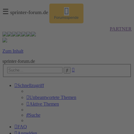
☰
sprinter-forum.de
Forumsspende
PARTNER
Zum Inhalt
sprinter-forum.de
Erweiterte
Suche
Suche
Schnellzugriff
Unbeantwortete Themen
Aktive Themen
Suche
FAQ
Anmelden