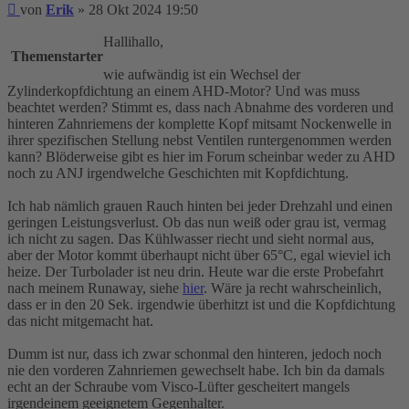
Beitrag
von
Erik
»
28 Okt 2024 19:50
Hallihallo,
Themenstarter
wie aufwändig ist ein Wechsel der
Zylinderkopfdichtung an einem AHD-Motor? Und was muss
beachtet werden? Stimmt es, dass nach Abnahme des vorderen und
hinteren Zahnriemens der komplette Kopf mitsamt Nockenwelle in
ihrer spezifischen Stellung nebst Ventilen runtergenommen werden
kann? Blöderweise gibt es hier im Forum scheinbar weder zu AHD
noch zu ANJ irgendwelche Geschichten mit Kopfdichtung.
Ich hab nämlich grauen Rauch hinten bei jeder Drehzahl und einen
geringen Leistungsverlust. Ob das nun weiß oder grau ist, vermag
ich nicht zu sagen. Das Kühlwasser riecht und sieht normal aus,
aber der Motor kommt überhaupt nicht über 65°C, egal wieviel ich
heize. Der Turbolader ist neu drin. Heute war die erste Probefahrt
nach meinem Runaway, siehe
hier
. Wäre ja recht wahrscheinlich,
dass er in den 20 Sek. irgendwie überhitzt ist und die Kopfdichtung
das nicht mitgemacht hat.
Dumm ist nur, dass ich zwar schonmal den hinteren, jedoch noch
nie den vorderen Zahnriemen gewechselt habe. Ich bin da damals
echt an der Schraube vom Visco-Lüfter gescheitert mangels
irgendeinem geeignetem Gegenhalter.