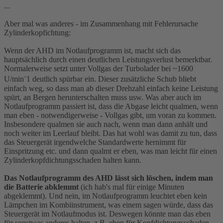
...
Aber mal was anderes - im Zusammenhang mit Fehlerursache
Zylinderkopfichtung:
Wenn der AHD im Notlaufprogramm ist, macht sich das
hauptsächlich durch einen deutlichen Leistungsverlust bemerktbar.
Normalerweise setzt unter Vollgas der Turbolader bei ~1600
U/min⁻1 deutlich spürbar ein. Dieser zusätzliche Schub bliebt
einfach weg, so dass man ab dieser Drehzahl einfach keine Leistung
spürt, an Bergen herunterschalten muss usw. Was aber auch im
Notlaufprogramm passiert ist, dass die Abgase leicht qualmen, wenn
man eben - notwendigerweise - Vollgas gibt, um voran zu kommen.
Insbesondere qualmen sie auch nach, wenn man dann anhält und
noch weiter im Leerlauf bleibt. Das hat wohl was damit zu tun, dass
das Steuergerät irgendwelche Standardwerte hernimmt für
Einspritzung etc. und dann qualmt er eben, was man leicht für einen
Zylinderkopfdichtungsschaden halten kann.
Das Notlaufprogramm des AHD lässt sich löschen, indem man
die Batterie abklemmt
(ich hab's mal für einige Minuten
abgeklemmt). Und nein, im Notlaufprogramm leuchtet eben kein
Lämpchen im Kombiinstrument, was einem sagen würde, dass das
Steuergerät im Notlaufmodus ist. Deswegen könnte man das eben
für sonstwas anderes halten, z.B. eben für Kopfdichtungsschaden,