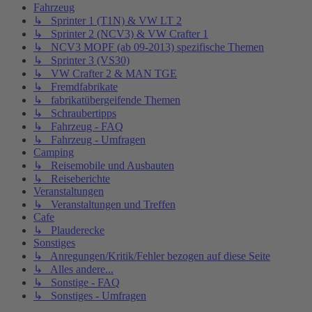
Fahrzeug
↳ Sprinter 1 (T1N) & VW LT 2
↳ Sprinter 2 (NCV3) & VW Crafter 1
↳ NCV3 MOPF (ab 09-2013) spezifische Themen
↳ Sprinter 3 (VS30)
↳ VW Crafter 2 & MAN TGE
↳ Fremdfabrikate
↳ fabrikatübergeifende Themen
↳ Schraubertipps
↳ Fahrzeug - FAQ
↳ Fahrzeug - Umfragen
Camping
↳ Reisemobile und Ausbauten
↳ Reiseberichte
Veranstaltungen
↳ Veranstaltungen und Treffen
Cafe
↳ Plauderecke
Sonstiges
↳ Anregungen/Kritik/Fehler bezogen auf diese Seite
↳ Alles andere...
↳ Sonstige - FAQ
↳ Sonstiges - Umfragen