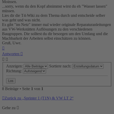
Moinsen.
...sorry, wenn du den Kopf abnimmst wirst du eh "Wasser lassen"
müssen.
Lies dir die T4-Wiki zu dem Thema durch und entscheide selber
was geht und was nicht.
Es gibt "im Netz" immer mal wieder originale Reparaturanleitungen
aus VW-Werkstätten Auflösungen zu den verschiedenen
Baugruppen. Die solltest du dir besorgen um den Umfang und die
Machbarkeit der Arbeiten selbst einschätzen zu können.
Gruß, Uwe.
Nach
oben
Antworten
Anzeigen:
Sortiere nach:
Richtung:
8 Beiträge • Seite
1
von
1
Zurück zu „Sprinter 1 (T1N) & VW LT 2“
Gehe zu