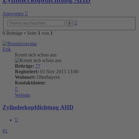
Antworten
Erweiterte
Suche
Suche
8 Beiträge • Seite
1
von
1
Erik
Kennt sich schon aus
Beiträge:
77
Registriert:
03 Nov 2015 13:00
Wohnort:
Oberbayern
Kontaktdaten:
Kontaktdaten
von
Website
Erik
Zylinderkopfdichtung AHD
Zitieren
#1