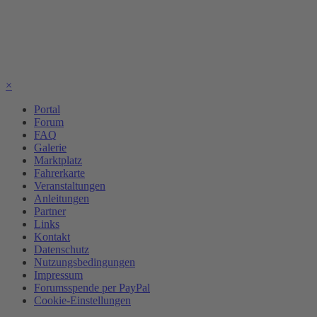
×
Portal
Forum
FAQ
Galerie
Marktplatz
Fahrerkarte
Veranstaltungen
Anleitungen
Partner
Links
Kontakt
Datenschutz
Nutzungsbedingungen
Impressum
Forumsspende per PayPal
Cookie-Einstellungen