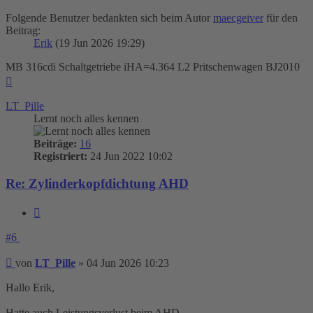
Folgende Benutzer bedankten sich beim Autor
maecgeiver
für den
Beitrag:
Erik
(19 Jun 2026 19:29)
MB 316cdi Schaltgetriebe iHA=4.364 L2 Pritschenwagen BJ2010
Nach
oben
LT_Pille
Lernt noch alles kennen
Beiträge:
16
Registriert:
24 Jun 2022 10:02
Re: Zylinderkopfdichtung AHD
Zitieren
#6
Beitrag
von
LT_Pille
»
04 Jun 2026 10:23
Hallo Erik,
Hatte auch Leistungsverlust beim AHD.