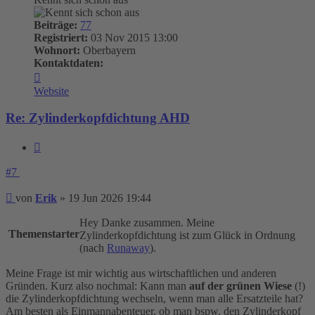
Beiträge:
77
Registriert:
03 Nov 2015 13:00
Wohnort:
Oberbayern
Kontaktdaten:
Kontaktdaten
von
Website
Erik
Re: Zylinderkopfdichtung AHD
Zitieren
#7
Beitrag
von
Erik
»
19 Jun 2026 19:44
Hey Danke zusammen. Meine
Themenstarter
Zylinderkopfdichtung ist zum Glück in Ordnung
(nach
Runaway
).
Meine Frage ist mir wichtig aus wirtschaftlichen und anderen
Gründen. Kurz also nochmal: Kann man
auf der grünen Wiese
(!)
die Zylinderkopfdichtung wechseln, wenn man alle Ersatzteile hat?
Am besten als Einmannabenteuer, ob man bspw. den Zylinderkopf