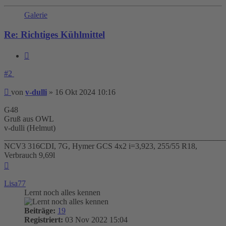
Galerie
Re: Richtiges Kühlmittel
Zitieren
#2
Beitrag
von
v-dulli
»
16 Okt 2024 10:16
G48
Gruß aus OWL
v-dulli (Helmut)
_______________________________________________________
NCV3 316CDI, 7G, Hymer GCS 4x2 i=3,923, 255/55 R18,
Verbrauch 9,69l
Nach
oben
Lisa77
Lernt noch alles kennen
Beiträge:
19
Registriert:
03 Nov 2022 15:04