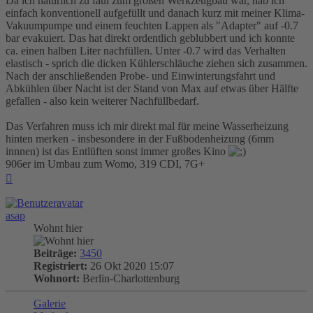
Da ich natürlich zu faul zum großen Werkzeugbau war, hab ich
einfach konventionell aufgefüllt und danach kurz mit meiner Klima-
Vakuumpumpe und einem feuchten Lappen als "Adapter" auf -0.7
bar evakuiert. Das hat direkt ordentlich geblubbert und ich konnte
ca. einen halben Liter nachfüllen. Unter -0.7 wird das Verhalten
elastisch - sprich die dicken Kühlerschläuche ziehen sich zusammen.
Nach der anschließenden Probe- und Einwinterungsfahrt und
Abkühlen über Nacht ist der Stand von Max auf etwas über Hälfte
gefallen - also kein weiterer Nachfüllbedarf.
Das Verfahren muss ich mir direkt mal für meine Wasserheizung
hinten merken - insbesondere in der Fußbodenheizung (6mm
innnen) ist das Entlüften sonst immer großes Kino
906er im Umbau zum Womo, 319 CDI, 7G+
Nach
oben
asap
Wohnt hier
Beiträge:
3450
Registriert:
26 Okt 2020 15:07
Wohnort:
Berlin-Charlottenburg
Galerie