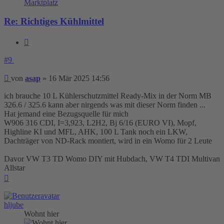
Marktplatz
Re: Richtiges Kühlmittel
Zitieren
#9
Beitrag
von
asap
»
16 Mär 2025 14:56
ich brauche 10 L Kühlerschutzmittel Ready-Mix in der Norm MB
326.6 / 325.6 kann aber nirgends was mit dieser Norm finden ...
Hat jemand eine Bezugsquelle für mich
W906 316 CDI, I=3,923, L2H2, Bj 6/16 (EURO VI), Mopf,
Highline KI und MFL, AHK, 100 L Tank noch ein LKW,
Dachträger von ND-Rack montiert, wird in ein Womo für 2 Leute
Davor VW T3 TD Womo DIY mit Hubdach, VW T4 TDI Multivan
Allstar
Nach
oben
hljube
Wohnt hier