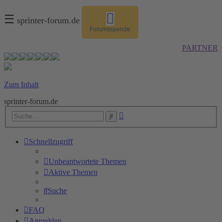
☰
sprinter-forum.de
Forumsspende
PARTNER
Zum Inhalt
sprinter-forum.de
Erweiterte
Suche
Suche
Schnellzugriff
Unbeantwortete Themen
Aktive Themen
Suche
FAQ
Anmelden