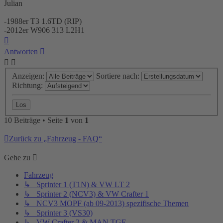
Julian
-1988er T3 1.6TD (RIP)
-2012er W906 313 L2H1
Nach
oben
Antworten
Anzeigen:
Sortiere nach:
Richtung:
10 Beiträge • Seite
1
von
1
Zurück zu „Fahrzeug - FAQ“
Gehe zu
Fahrzeug
↳ Sprinter 1 (T1N) & VW LT 2
↳ Sprinter 2 (NCV3) & VW Crafter 1
↳ NCV3 MOPF (ab 09-2013) spezifische Themen
↳ Sprinter 3 (VS30)
↳ VW Crafter 2 & MAN TGE