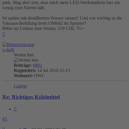
pink. Mag aber sein, dass mich mein LED-Werkstattlicht hier ein
wenig zum Narren hält.
Ist spülen mit destilliertem Wasser ratsam? Und wie wichtig ist die
Vakuum-Befüllung beim OM642 im Sprinter?
906er im Umbau zum Womo, 319 CDI, 7G+
Nach
oben
v-dulli
Wohnt hier
Beiträge:
6892
Registriert:
14 Jul 2010 21:15
Wohnort:
OWL
Galerie
Re: Richtiges Kühlmittel
Zitieren
#5
Beitrag