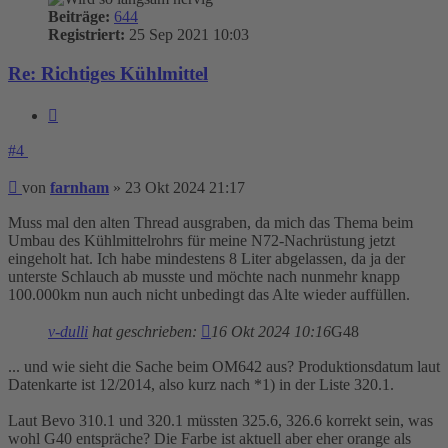
Beiträge:
644
Registriert:
25 Sep 2021 10:03
Re: Richtiges Kühlmittel
Zitieren
#4
Beitrag
von
farnham
»
23 Okt 2024 21:17
Muss mal den alten Thread ausgraben, da mich das Thema beim
Umbau des Kühlmittelrohrs für meine N72-Nachrüstung jetzt
eingeholt hat. Ich habe mindestens 8 Liter abgelassen, da ja der
unterste Schlauch ab musste und möchte nach nunmehr knapp
100.000km nun auch nicht unbedingt das Alte wieder auffüllen.
v-dulli
hat geschrieben:
16 Okt 2024 10:16
G48
... und wie sieht die Sache beim OM642 aus? Produktionsdatum laut
Datenkarte ist 12/2014, also kurz nach *1) in der Liste 320.1.
Laut Bevo 310.1 und 320.1 müssten 325.6, 326.6 korrekt sein, was
wohl G40 entspräche? Die Farbe ist aktuell aber eher orange als