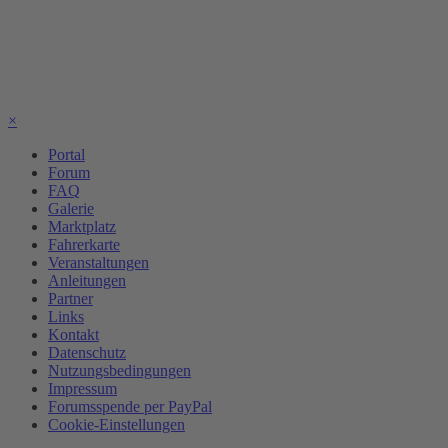
×
Portal
Forum
FAQ
Galerie
Marktplatz
Fahrerkarte
Veranstaltungen
Anleitungen
Partner
Links
Kontakt
Datenschutz
Nutzungsbedingungen
Impressum
Forumsspende per PayPal
Cookie-Einstellungen