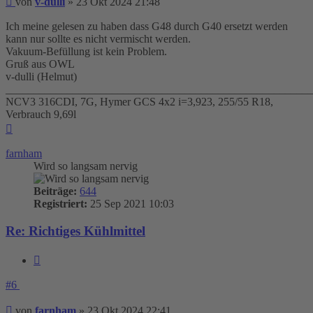
von
v-dulli
»
23 Okt 2024 21:48
Ich meine gelesen zu haben dass G48 durch G40 ersetzt werden
kann nur sollte es nicht vermischt werden.
Vakuum-Befüllung ist kein Problem.
Gruß aus OWL
v-dulli (Helmut)
_______________________________________________________
NCV3 316CDI, 7G, Hymer GCS 4x2 i=3,923, 255/55 R18,
Verbrauch 9,69l
Nach
oben
farnham
Wird so langsam nervig
Beiträge:
644
Registriert:
25 Sep 2021 10:03
Re: Richtiges Kühlmittel
Zitieren
#6
Beitrag
von
farnham
»
23 Okt 2024 22:41