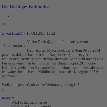
Re: Richtiges Kühlmittel
Zitieren
#3
Beitrag
von
Lisa77
»
16 Okt 2024 12:22
Vielen Dank @v-dulli für deine Antwort.
Themenstarter
Hab jetzt am Motorblock das Datum 09.05.2014
gesehen, d.h. ich hatte mich im Baujahr des Sprinters geirrt ...
weil in dem Betriebsstoffblatt von Mercedes Benz steht unter 1) als
Fussnote, dass man bei Sprintern bis Baujahr April 2014 keine
Kühlflüssigkeiten der Kategorie 325.0 nehmen soll ... deshalb muss
ich wahrscheinlich eine Kühlflüssigkeit aus der Kategorie 325.6
nehmen?!
Weiß bitte jemand, ob meine Vermutung richtig ist?
Nach
oben
farnham
Wird so langsam nervig