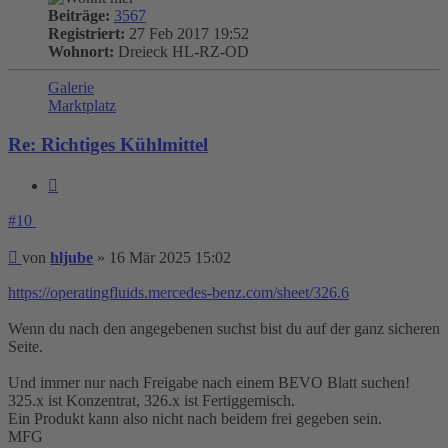
Beiträge:
3567
Registriert:
27 Feb 2017 19:52
Wohnort:
Dreieck HL-RZ-OD
Galerie
Marktplatz
Re: Richtiges Kühlmittel
Zitieren
#10
Beitrag
von
hljube
»
16 Mär 2025 15:02
https://operatingfluids.mercedes-benz.com/sheet/326.6
Wenn du nach den angegebenen suchst bist du auf der ganz sicheren
Seite.
Und immer nur nach Freigabe nach einem BEVO Blatt suchen!
325.x ist Konzentrat, 326.x ist Fertiggemisch.
Ein Produkt kann also nicht nach beidem frei gegeben sein.
MFG