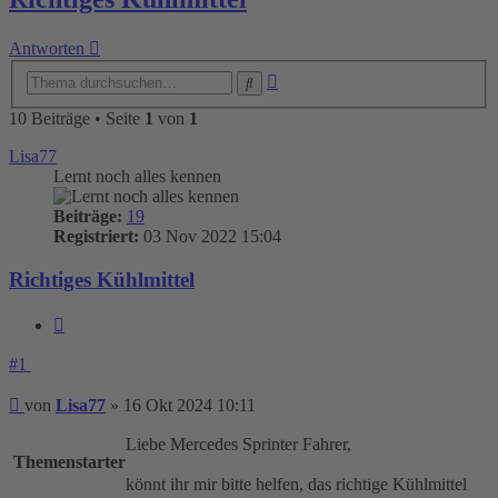
Antworten
Erweiterte
Suche
Suche
10 Beiträge • Seite
1
von
1
Lisa77
Lernt noch alles kennen
Beiträge:
19
Registriert:
03 Nov 2022 15:04
Richtiges Kühlmittel
Zitieren
#1
Beitrag
von
Lisa77
»
16 Okt 2024 10:11
Liebe Mercedes Sprinter Fahrer,
Themenstarter
könnt ihr mir bitte helfen, das richtige Kühlmittel