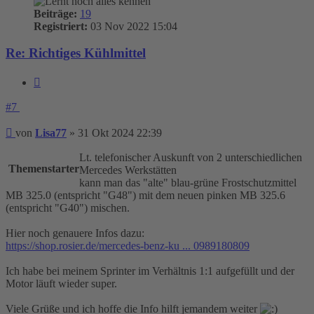
Beiträge:
19
Registriert:
03 Nov 2022 15:04
Re: Richtiges Kühlmittel
Zitieren
#7
Beitrag
von
Lisa77
»
31 Okt 2024 22:39
Lt. telefonischer Auskunft von 2 unterschiedlichen
Themenstarter
Mercedes Werkstätten
kann man das "alte" blau-grüne Frostschutzmittel
MB 325.0 (entspricht "G48") mit dem neuen pinken MB 325.6
(entspricht "G40") mischen.
Hier noch genauere Infos dazu:
https://shop.rosier.de/mercedes-benz-ku ... 0989180809
Ich habe bei meinem Sprinter im Verhältnis 1:1 aufgefüllt und der
Motor läuft wieder super.
Viele Grüße und ich hoffe die Info hilft jemandem weiter