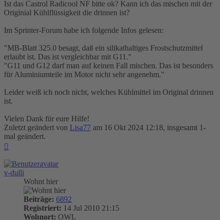
Ist das Castrol Radicool NF bitte ok? Kann ich das mischen mit der
Originial Kühlflüssigkeit die drinnen ist?
Im Sprinter-Forum habe ich folgende Infos gelesen:
"MB-Blatt 325.0 besagt, daß ein silikathaltiges Frostschutzmittel
erlaubt ist. Das ist vergleichbar mit G11."
"G11 und G12 darf man auf keinen Fall mischen. Das ist besonders
für Aluminiumteile im Motor nicht sehr angenehm."
Leider weiß ich noch nicht, welches Kühlmittel im Original drinnen
ist.
Vielen Dank für eure Hilfe!
Zuletzt geändert von
Lisa77
am 16 Okt 2024 12:18, insgesamt 1-
mal geändert.
Nach
oben
v-dulli
Wohnt hier
Beiträge:
6892
Registriert:
14 Jul 2010 21:15
Wohnort:
OWL