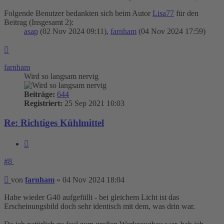
Folgende Benutzer bedankten sich beim Autor
Lisa77
für den
Beitrag (Insgesamt 2):
asap
(02 Nov 2024 09:11),
farnham
(04 Nov 2024 17:59)
Nach
oben
farnham
Wird so langsam nervig
Beiträge:
644
Registriert:
25 Sep 2021 10:03
Re: Richtiges Kühlmittel
Zitieren
#8
Beitrag
von
farnham
»
04 Nov 2024 18:04
Habe wieder G40 aufgefüllt - bei gleichem Licht ist das
Erscheinungsbild doch sehr identisch mit dem, was drin war.