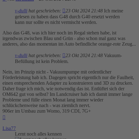
v-dulli
hat geschrieben:
23 Okt 2024 21:48
Ich meine
gelesen zu haben dass G48 durch G40 ersetzt werden
kann nur sollte es nicht vermischt werden.
Also das G48, was ich hier noch im Regal stehen habe, ist
irgendwas zwischen Blau und Grün - also schon mal ganz was
anderes, also das momentan im Auto befindliche orange-rote Zeug...
v-dulli
hat geschrieben:
23 Okt 2024 21:48
Vakuum-
Befüllung ist kein Problem.
Nein, im Prinzip nicht - Vakuumpumpe mit ordentlicher
Förderleistung hab ich. Dagegen spricht eigentlich nur die Faulheit,
einen entsprechenden Adapter zu konstruieren und 3D zu drucken.
Daher frage ich mich, wie notwendig das ist. Entlüftet sich der
OM642 gut von selbst? Im Landcruiser hab ich damit immer lange
Probleme und fülle einen Monat lang immer wieder
schlückchenweise nach - was ziemlich nervt.
906er im Umbau zum Womo, 319 CDI, 7G+
Nach
oben
Lisa77
Lernt noch alles kennen