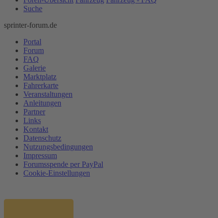
Suche
sprinter-forum.de
Portal
Forum
FAQ
Galerie
Marktplatz
Fahrerkarte
Veranstaltungen
Anleitungen
Partner
Links
Kontakt
Datenschutz
Nutzungsbedingungen
Impressum
Forumsspende per PayPal
Cookie-Einstellungen