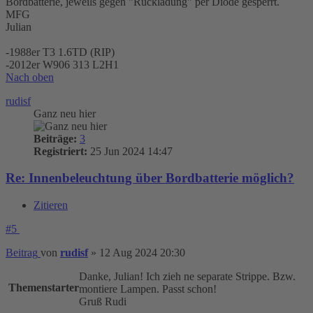
Bordbatterie, jeweils gegen "Rückladung" per Diode gesperrt.
MFG
Julian
-1988er T3 1.6TD (RIP)
-2012er W906 313 L2H1
Nach oben
rudisf
Ganz neu hier
Beiträge:
3
Registriert:
25 Jun 2024 14:47
Re: Innenbeleuchtung über Bordbatterie möglich?
Zitieren
#5
Beitrag
von
rudisf
»
12 Aug 2024 20:30
Danke, Julian! Ich zieh ne separate Strippe. Bzw.
Themenstarter
montiere Lampen. Passt schon!
Gruß Rudi