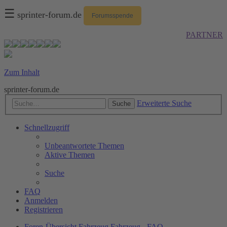
☰
sprinter-forum.de
Forumsspende
PARTNER
Zum Inhalt
sprinter-forum.de
Erweiterte Suche
Suche
Schnellzugriff
Unbeantwortete Themen
Aktive Themen
Suche
FAQ
Anmelden
Registrieren
Foren-Übersicht
Fahrzeug
Fahrzeug - FAQ