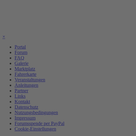
×
Portal
Forum
FAQ
Galerie
Marktplatz
Fahrerkarte
Veranstaltungen
Anleitungen
Partner
Links
Kontakt
Datenschutz
Nutzungsbedingungen
Impressum
Forumsspende per PayPal
Cookie-Einstellungen