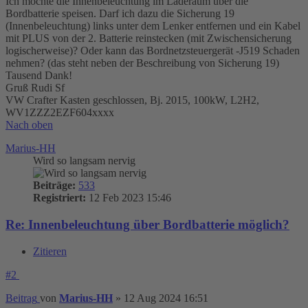
Ich möchte die Innenbeleuchtung im Laderaum über die
Bordbatterie speisen. Darf ich dazu die Sicherung 19
(Innenbeleuchtung) links unter dem Lenker entfernen und ein Kabel
mit PLUS von der 2. Batterie reinstecken (mit Zwischensicherung
logischerweise)? Oder kann das Bordnetzsteuergerät -J519 Schaden
nehmen? (das steht neben der Beschreibung von Sicherung 19)
Tausend Dank!
Gruß Rudi Sf
VW Crafter Kasten geschlossen, Bj. 2015, 100kW, L2H2,
WV1ZZZ2EZF604xxxx
Nach oben
Marius-HH
Wird so langsam nervig
Beiträge:
533
Registriert:
12 Feb 2023 15:46
Re: Innenbeleuchtung über Bordbatterie möglich?
Zitieren
#2
Beitrag
von
Marius-HH
»
12 Aug 2024 16:51