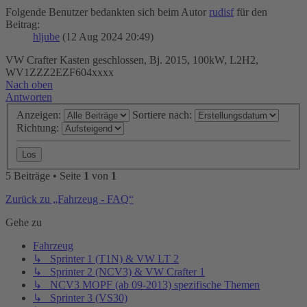
Folgende Benutzer bedankten sich beim Autor
rudisf
für den
Beitrag:
hljube
(12 Aug 2024 20:49)
VW Crafter Kasten geschlossen, Bj. 2015, 100kW, L2H2,
WV1ZZZ2EZF604xxxx
Nach oben
Antworten
Anzeigen:
Sortiere nach:
Richtung:
5 Beiträge • Seite
1
von
1
Zurück zu „Fahrzeug - FAQ“
Gehe zu
Fahrzeug
↳ Sprinter 1 (T1N) & VW LT 2
↳ Sprinter 2 (NCV3) & VW Crafter 1
↳ NCV3 MOPF (ab 09-2013) spezifische Themen
↳ Sprinter 3 (VS30)