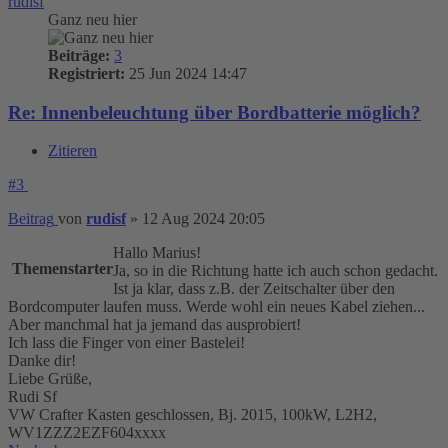
rudisf
Ganz neu hier
Beiträge:
3
Registriert:
25 Jun 2024 14:47
Re: Innenbeleuchtung über Bordbatterie möglich?
Zitieren
#3
Beitrag
von
rudisf
»
12 Aug 2024 20:05
Hallo Marius!
Themenstarter
Ja, so in die Richtung hatte ich auch schon gedacht.
Ist ja klar, dass z.B. der Zeitschalter über den
Bordcomputer laufen muss. Werde wohl ein neues Kabel ziehen...
Aber manchmal hat ja jemand das ausprobiert!
Ich lass die Finger von einer Bastelei!
Danke dir!
Liebe Grüße,
Rudi Sf
VW Crafter Kasten geschlossen, Bj. 2015, 100kW, L2H2,
WV1ZZZ2EZF604xxxx