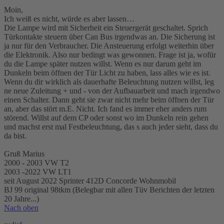
Moin,
Ich weiß es nicht, würde es aber lassen…
Die Lampe wird mit Sicherheit ein Steuergerät geschaltet. Sprich
Türkontakte steuern über Can Bus irgendwas an. Die Sicherung ist
ja nur für den Verbraucher. Die Ansteuerung erfolgt weiterhin über
die Elektronik. Also nur bedingt was gewonnen. Frage ist ja, wofür
du die Lampe später nutzen willst. Wenn es nur darum geht im
Dunkeln beim öffnen der Tür Licht zu haben, lass alles wie es ist.
Wenn du dir wirklich als dauerhafte Beleuchtung nutzen willst, leg
ne neue Zuleitung + und - von der Aufbauarbeit und mach irgendwo
einen Schalter. Dann geht sie zwar nicht mehr beim öffnen der Tür
an, aber das stört m.E. Nicht. Ich fand es immer eher anders rum
störend. Willst auf dem CP oder sonst wo im Dunkeln rein gehen
und machst erst mal Festbeleuchtung, das s auch jeder sieht, dass du
da bist.
Gruß Marius
2000 - 2003 VW T2
2003 -2022 VW LT1
seit August 2022 Sprinter 412D Concorde Wohnmobil
BJ 99 original 98tkm (Belegbar mit allen Tüv Berichten der letzten
20 Jahre...)
Nach oben