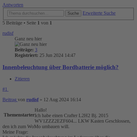
Antworten
Erweiterte Suche
Suche
5 Beiträge • Seite
1
von
1
rudisf
Ganz neu hier
Beiträge:
3
Registriert:
25 Jun 2024 14:47
Innenbeleuchtung über Bordbatterie möglich?
Zitieren
#1
Beitrag
von
rudisf
»
12 Aug 2024 16:14
Hallo!
Themenstarter
Ich habe einen Crafter L2H2 Bj. 2015
WV1ZZZ2EZF604... LKW Kasten Geschlossen,
den ich zum WoMo umbauen will.
Meine Frage: