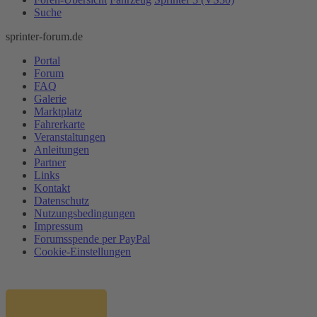
Suche
sprinter-forum.de
Portal
Forum
FAQ
Galerie
Marktplatz
Fahrerkarte
Veranstaltungen
Anleitungen
Partner
Links
Kontakt
Datenschutz
Nutzungsbedingungen
Impressum
Forumsspende per PayPal
Cookie-Einstellungen