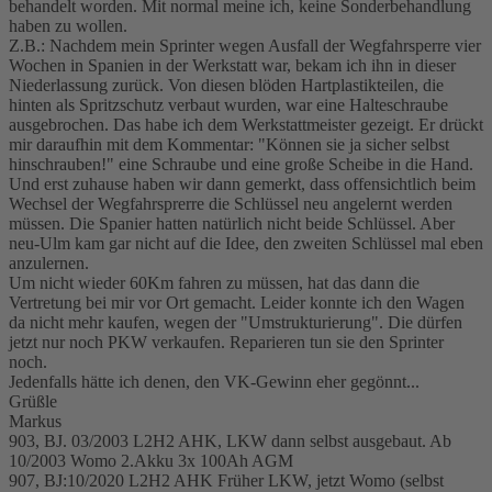
behandelt worden. Mit normal meine ich, keine Sonderbehandlung
haben zu wollen.
Z.B.: Nachdem mein Sprinter wegen Ausfall der Wegfahrsperre vier
Wochen in Spanien in der Werkstatt war, bekam ich ihn in dieser
Niederlassung zurück. Von diesen blöden Hartplastikteilen, die
hinten als Spritzschutz verbaut wurden, war eine Halteschraube
ausgebrochen. Das habe ich dem Werkstattmeister gezeigt. Er drückt
mir daraufhin mit dem Kommentar: "Können sie ja sicher selbst
hinschrauben!" eine Schraube und eine große Scheibe in die Hand.
Und erst zuhause haben wir dann gemerkt, dass offensichtlich beim
Wechsel der Wegfahrsprerre die Schlüssel neu angelernt werden
müssen. Die Spanier hatten natürlich nicht beide Schlüssel. Aber
neu-Ulm kam gar nicht auf die Idee, den zweiten Schlüssel mal eben
anzulernen.
Um nicht wieder 60Km fahren zu müssen, hat das dann die
Vertretung bei mir vor Ort gemacht. Leider konnte ich den Wagen
da nicht mehr kaufen, wegen der "Umstrukturierung". Die dürfen
jetzt nur noch PKW verkaufen. Reparieren tun sie den Sprinter
noch.
Jedenfalls hätte ich denen, den VK-Gewinn eher gegönnt...
Grüßle
Markus
903, BJ. 03/2003 L2H2 AHK, LKW dann selbst ausgebaut. Ab
10/2003 Womo 2.Akku 3x 100Ah AGM
907, BJ:10/2020 L2H2 AHK Früher LKW, jetzt Womo (selbst