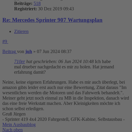
Beiträge:
518
Registriert:
30 Dez 2019 09:43
Re: Mercedes Sprinter 907 Wartungsplan
Zitieren
#9
Beitrag
von
juh
»
07 Jun 2024 08:37
710er
hat geschrieben:
06 Jun 2024 10:48
Ich habe
mal drueber nachgedacht es mir zu holen. Hat jemand
erfahrung damit?
Neine, keine eigenen Erfahrungen. Habe es mir auch überlegt, bei
amazon gibts leider erst auch nur eine Bewertung, Zitat daraus "Im
wesentlichen werden die Motoren und das Fahrwerk behandelt.".
Meiner geht jetzt noch einmal zu MB in die Inspektion, danach wird
das eine freie Werkstatt machen. Aber Kleinigkeiten möchte ich
schon selbst erledigen.
Gruß Jürgen
- Sprinter 419 4x4 2020 Fahrgestell, GFK-Kabine, Selbstausbau -
Mein Ausbaublog
Nach oben