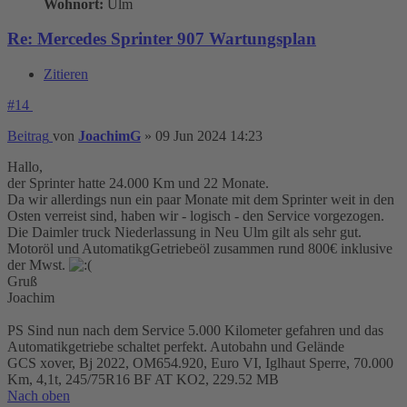
Wohnort:
Ulm
Re: Mercedes Sprinter 907 Wartungsplan
Zitieren
#14
Beitrag
von
JoachimG
»
09 Jun 2024 14:23
Hallo,
der Sprinter hatte 24.000 Km und 22 Monate.
Da wir allerdings nun ein paar Monate mit dem Sprinter weit in den
Osten verreist sind, haben wir - logisch - den Service vorgezogen.
Die Daimler truck Niederlassung in Neu Ulm gilt als sehr gut.
Motoröl und AutomatikgGetriebeöl zusammen rund 800€ inklusive
der Mwst.
Gruß
Joachim
PS Sind nun nach dem Service 5.000 Kilometer gefahren und das
Automatikgetriebe schaltet perfekt. Autobahn und Gelände
GCS xover, Bj 2022, OM654.920, Euro VI, Iglhaut Sperre, 70.000
Km, 4,1t, 245/75R16 BF AT KO2, 229.52 MB
Nach oben