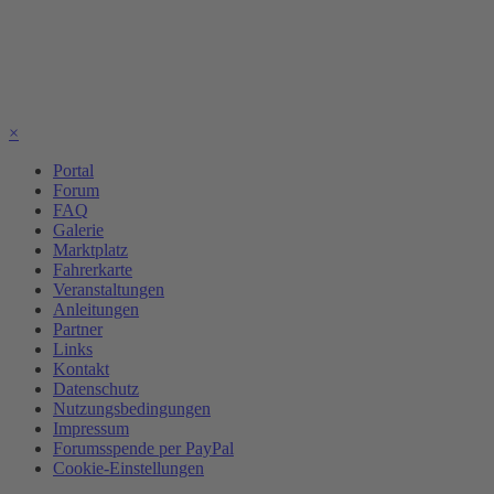
×
Portal
Forum
FAQ
Galerie
Marktplatz
Fahrerkarte
Veranstaltungen
Anleitungen
Partner
Links
Kontakt
Datenschutz
Nutzungsbedingungen
Impressum
Forumsspende per PayPal
Cookie-Einstellungen