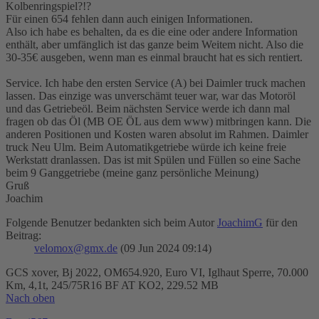
Kolbenringspiel?!?
Für einen 654 fehlen dann auch einigen Informationen.
Also ich habe es behalten, da es die eine oder andere Information
enthält, aber umfänglich ist das ganze beim Weitem nicht. Also die
30-35€ ausgeben, wenn man es einmal braucht hat es sich rentiert.
Service. Ich habe den ersten Service (A) bei Daimler truck machen
lassen. Das einzige was unverschämt teuer war, war das Motoröl
und das Getriebeöl. Beim nächsten Service werde ich dann mal
fragen ob das Öl (MB OE ÖL aus dem www) mitbringen kann. Die
anderen Positionen und Kosten waren absolut im Rahmen. Daimler
truck Neu Ulm. Beim Automatikgetriebe würde ich keine freie
Werkstatt dranlassen. Das ist mit Spülen und Füllen so eine Sache
beim 9 Ganggetriebe (meine ganz persönliche Meinung)
Gruß
Joachim
Folgende Benutzer bedankten sich beim Autor
JoachimG
für den
Beitrag:
velomox@gmx.de
(09 Jun 2024 09:14)
GCS xover, Bj 2022, OM654.920, Euro VI, Iglhaut Sperre, 70.000
Km, 4,1t, 245/75R16 BF AT KO2, 229.52 MB
Nach oben