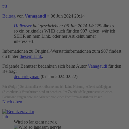
#8
Beitrag
von
Vanagaudi
»
06 Jun 2024 20:14
Hallenser
hat geschrieben:
06 Jun 2024 14:22
Sollte es
so ein originales WHB auch für den 907 geben, wär ich
SEHR an nem Link, oder ner Artikelnummer
interessiert!
Informationen zu Original-Werstattinformationen zum 907 findest
du hinter
diesem Link
.
Folgende Benutzer bedankten sich beim Autor
Vanagaudi
für den
Beitrag:
der.harleyman
(07 Jun 2024 02:22)
Für (Folge-) Schäden aller Art übernehme ich keine Haftung. Alle einschlägigen
(Sicherheits-) Vorschriften sind zu beachten. Im Zweifelsfalle grundsätzlich einen
Fachmann fragen bzw. die Arbeiten von einer Fachfirma ausführen lassen.
Nach oben
juh
Wird so langsam nervig