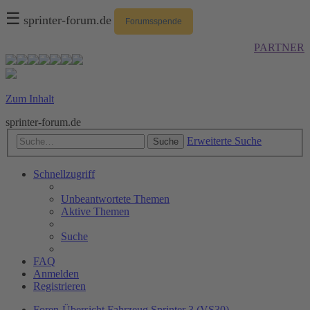
☰
sprinter-forum.de
Forumsspende
PARTNER
Zum Inhalt
sprinter-forum.de
Erweiterte Suche
Suche
Schnellzugriff
Unbeantwortete Themen
Aktive Themen
Suche
FAQ
Anmelden
Registrieren
Foren-Übersicht
Fahrzeug
Sprinter 3 (VS30)