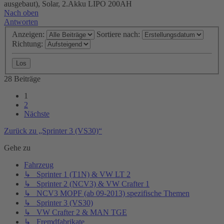
ausgebaut), Solar, 2.Akku LIPO 200AH
Nach oben
Antworten
Anzeigen:
Sortiere nach:
Richtung:
28 Beiträge
1
2
Nächste
Zurück zu „Sprinter 3 (VS30)“
Gehe zu
Fahrzeug
↳ Sprinter 1 (T1N) & VW LT 2
↳ Sprinter 2 (NCV3) & VW Crafter 1
↳ NCV3 MOPF (ab 09-2013) spezifische Themen
↳ Sprinter 3 (VS30)
↳ VW Crafter 2 & MAN TGE
↳ Fremdfabrikate