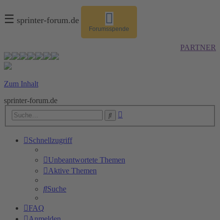
☰
sprinter-forum.de
Forumsspende
PARTNER
Zum Inhalt
sprinter-forum.de
Erweiterte
Suche
Suche
Schnellzugriff
Unbeantwortete Themen
Aktive Themen
Suche
FAQ
Anmelden