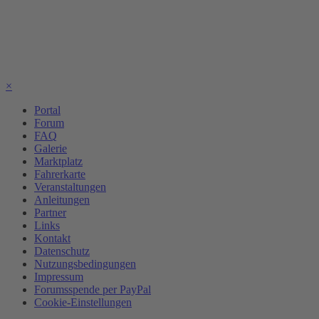
×
Portal
Forum
FAQ
Galerie
Marktplatz
Fahrerkarte
Veranstaltungen
Anleitungen
Partner
Links
Kontakt
Datenschutz
Nutzungsbedingungen
Impressum
Forumsspende per PayPal
Cookie-Einstellungen