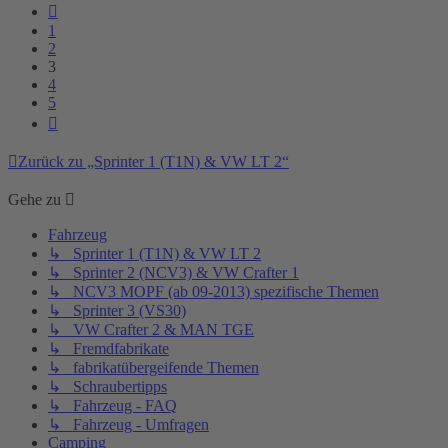
Vorherige
1
2
3
4
5
Nächste
Zurück zu „Sprinter 1 (T1N) & VW LT 2“
Gehe zu
Fahrzeug
↳ Sprinter 1 (T1N) & VW LT 2
↳ Sprinter 2 (NCV3) & VW Crafter 1
↳ NCV3 MOPF (ab 09-2013) spezifische Themen
↳ Sprinter 3 (VS30)
↳ VW Crafter 2 & MAN TGE
↳ Fremdfabrikate
↳ fabrikatübergeifende Themen
↳ Schraubertipps
↳ Fahrzeug - FAQ
↳ Fahrzeug - Umfragen
Camping