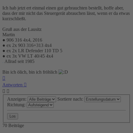
Ich hab jetzt ert einmal einen gut gebrauchten bestellt, hoffe aber,
dass der mir nicht das Steuergerät abrauchen lässt, wenn er da etwas
kurzschließt.
Gruß aus der Lausitz
Martin
● 906 316 4x4, 2016
● ex 2x 903 316+313 4x4
● ex 2x LR Defender 110 TD 5
● ex 3x VW LT 40/45 4x4
.
Allrad seit 1985
Bin ich ölich, bin ich fröhlich
Nach
oben
Antworten
Anzeigen:
Sortiere nach:
Richtung:
70 Beiträge