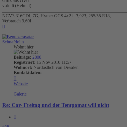
Gruß aus OWL
v-dulli (Helmut)
_______________________________________________________
NCV3 316CDI, 7G, Hymer GCS 4x2 i=3,923, 255/55 R18,
Verbrauch 9,69l
Nach
oben
Schnafdolin
Wohnt hier
Beiträge:
2808
Registriert:
15 Nov 2010 11:57
Wohnort:
Nordöstlich von Dresden
Kontaktdaten:
Kontaktdaten
von
Website
Schnafdolin
Galerie
Re: Car- Freitag und der Tempomat will nicht
Zitieren
#38