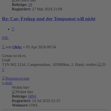
Beiträge:
29
Registriert:
27 Mär 2024 21:09
Re: Car- Freitag und der Tempomat will nicht
Zitieren
#36
Beitrag
von
Olekc
»
05 Apr 2024 09:54
Genau so ist es.
Gruß
T1N 902 212d, Camperumbau, 105000km, 2. Hand, rostfrei
Nach
oben
v-dulli
Wohnt hier
Beiträge:
6894
Registriert:
14 Jul 2010 21:15
Wohnort:
OWL