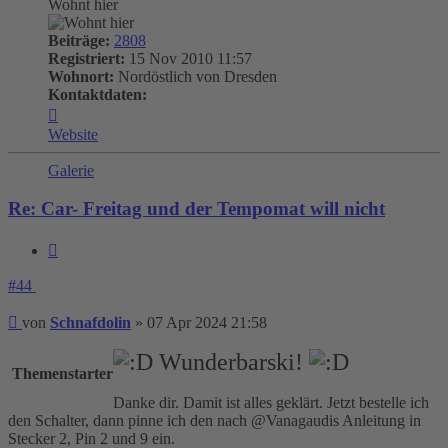
Wohnt hier
Beiträge:
2808
Registriert:
15 Nov 2010 11:57
Wohnort:
Nordöstlich von Dresden
Kontaktdaten:
Kontaktdaten
von
Website
Schnafdolin
Galerie
Re: Car- Freitag und der Tempomat will nicht
Zitieren
#44
Beitrag
von
Schnafdolin
»
07 Apr 2024 21:58
Wunderbarski!
Themenstarter
Danke dir. Damit ist alles geklärt. Jetzt bestelle ich
den Schalter, dann pinne ich den nach @Vanagaudis Anleitung in
Stecker 2, Pin 2 und 9 ein.