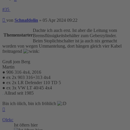
#35
Beitrag
von
Schnafdolin
»
05 Apr 2024 09:22
Dachte ich auch erst. Ist aber die Leitung vom
Themenstarter
Bremsflüssigkeitsbehälter zum Geberzylinder.
Beim Stoplichtschalter ist ja auch nix gemacht
worden von wegen Ummantelung, dort hängen gleich vier Kabel
freitragend
Gruß jom Berg
Martin
● 906 316 4x4, 2016
● ex 2x 903 316+313 4x4
● ex 2x LR Defender 110 TD 5
● ex 3x VW LT 40/45 4x4
.
Allrad seit 1985
Bin ich ölich, bin ich fröhlich
Nach
oben
Olekc
Ist öfters hier