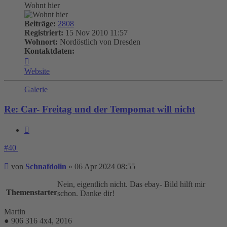
Wohnt hier
Beiträge:
2808
Registriert:
15 Nov 2010 11:57
Wohnort:
Nordöstlich von Dresden
Kontaktdaten:
Kontaktdaten
von
Website
Schnafdolin
Galerie
Re: Car- Freitag und der Tempomat will nicht
Zitieren
#40
Beitrag
von
Schnafdolin
»
06 Apr 2024 08:55
Nein, eigentlich nicht. Das ebay- Bild hilft mir
Themenstarter
schon. Danke dir!
Martin
● 906 316 4x4, 2016