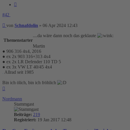
Zitieren
#42
Beitrag
von
Schnafdolin
»
06 Apr 2024 12:43
....da wäre dann noch das geklaute
Themenstarter
Martin
● 906 316 4x4, 2016
● ex 2x 903 316+313 4x4
● ex 2x LR Defender 110 TD 5
● ex 3x VW LT 40/45 4x4
.
Allrad seit 1985
Bin ich ölich, bin ich fröhlich
Nach
oben
Nordmann
Stammgast
Beiträge:
219
Registriert:
19 Jan 2017 12:48