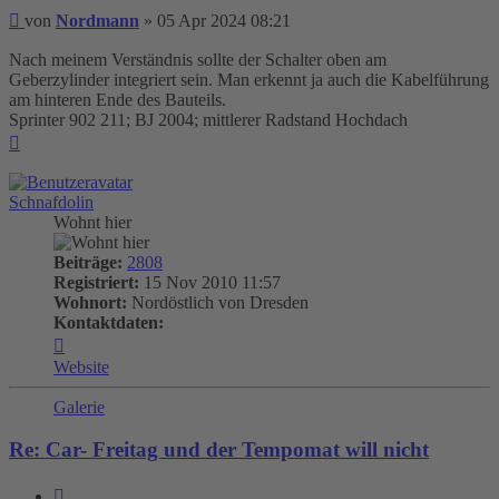
Beitrag
von
Nordmann
»
05 Apr 2024 08:21
Nach meinem Verständnis sollte der Schalter oben am
Geberzylinder integriert sein. Man erkennt ja auch die Kabelführung
am hinteren Ende des Bauteils.
Sprinter 902 211; BJ 2004; mittlerer Radstand Hochdach
Nach
oben
Schnafdolin
Wohnt hier
Beiträge:
2808
Registriert:
15 Nov 2010 11:57
Wohnort:
Nordöstlich von Dresden
Kontaktdaten:
Kontaktdaten
von
Website
Schnafdolin
Galerie
Re: Car- Freitag und der Tempomat will nicht
Zitieren