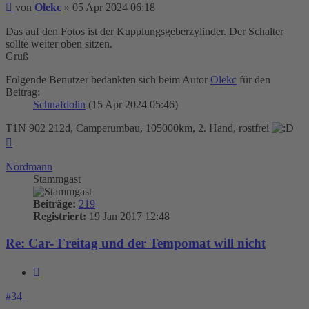
Beitrag
von
Olekc
»
05 Apr 2024 06:18
Das auf den Fotos ist der Kupplungsgeberzylinder. Der Schalter
sollte weiter oben sitzen.
Gruß
Folgende Benutzer bedankten sich beim Autor
Olekc
für den
Beitrag:
Schnafdolin
(15 Apr 2024 05:46)
T1N 902 212d, Camperumbau, 105000km, 2. Hand, rostfrei
Nach
oben
Nordmann
Stammgast
Beiträge:
219
Registriert:
19 Jan 2017 12:48
Re: Car- Freitag und der Tempomat will nicht
Zitieren
#34