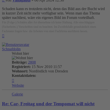
von
Vanagaudi
»
06 Apr 2024 12:36
Schaden kann es trotzdem nicht, denn das Bild aus der Bucht wird
in kurzer Zeit nicht mehr verfügbar sein. Wenn man das Thema
später nachliest, wäre ein eigenes Bild im Forum vorteilhaft.
Für (Folge-) Schäden aller Art übernehme ich keine Haftung. Alle einschlägigen
(Sicherheits-) Vorschriften sind zu beachten. Im Zweifelsfalle grundsätzlich einen
Fachmann fragen bzw. die Arbeiten von einer Fachfirma ausführen lassen.
Nach
oben
Schnafdolin
Wohnt hier
Beiträge:
2808
Registriert:
15 Nov 2010 11:57
Wohnort:
Nordöstlich von Dresden
Kontaktdaten:
Kontaktdaten
von
Website
Schnafdolin
Galerie
Re: Car- Freitag und der Tempomat will nicht