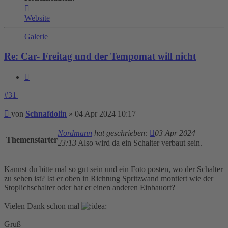
Kontaktdaten
von
Website
Schnafdolin
Galerie
Re: Car- Freitag und der Tempomat will nicht
Zitieren
#31
Beitrag
von
Schnafdolin
»
04 Apr 2024 10:17
Nordmann
hat geschrieben:
03 Apr 2024
Themenstarter
23:13
Also wird da ein Schalter verbaut sein.
Kannst du bitte mal so gut sein und ein Foto posten, wo der Schalter
zu sehen ist? Ist er oben in Richtung Spritzwand montiert wie der
Stoplichschalter oder hat er einen anderen Einbauort?
Vielen Dank schon mal
Gruß