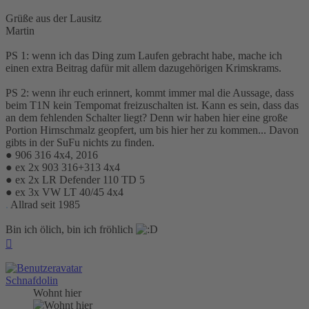
Grüße aus der Lausitz
Martin
PS 1: wenn ich das Ding zum Laufen gebracht habe, mache ich
einen extra Beitrag dafür mit allem dazugehörigen Krimskrams.
PS 2: wenn ihr euch erinnert, kommt immer mal die Aussage, dass
beim T1N kein Tempomat freizuschalten ist. Kann es sein, dass das
an dem fehlenden Schalter liegt? Denn wir haben hier eine große
Portion Hirnschmalz geopfert, um bis hier her zu kommen... Davon
gibts in der SuFu nichts zu finden.
● 906 316 4x4, 2016
● ex 2x 903 316+313 4x4
● ex 2x LR Defender 110 TD 5
● ex 3x VW LT 40/45 4x4
.
Allrad seit 1985
Bin ich ölich, bin ich fröhlich
Nach
oben
Schnafdolin
Wohnt hier