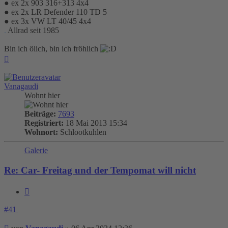
● ex 2x 903 316+313 4x4
● ex 2x LR Defender 110 TD 5
● ex 3x VW LT 40/45 4x4
.
Allrad seit 1985
Bin ich ölich, bin ich fröhlich
Nach
oben
Vanagaudi
Wohnt hier
Beiträge:
7693
Registriert:
18 Mai 2013 15:34
Wohnort:
Schlootkuhlen
Galerie
Re: Car- Freitag und der Tempomat will nicht
Zitieren
#41
Beitrag