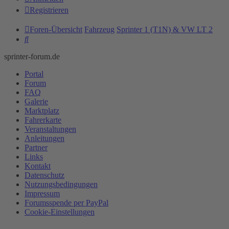
Registrieren
Foren-Übersicht
Fahrzeug
Sprinter 1 (T1N) & VW LT 2
Suche
sprinter-forum.de
Portal
Forum
FAQ
Galerie
Marktplatz
Fahrerkarte
Veranstaltungen
Anleitungen
Partner
Links
Kontakt
Datenschutz
Nutzungsbedingungen
Impressum
Forumsspende per PayPal
Cookie-Einstellungen