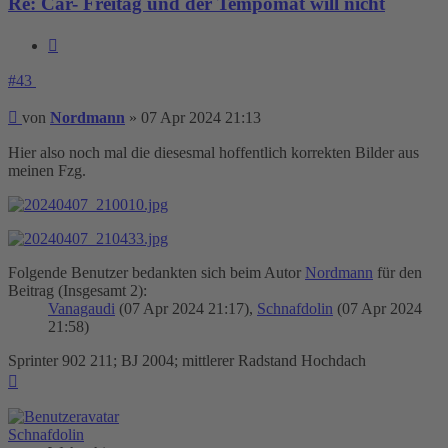
Re: Car- Freitag und der Tempomat will nicht
Zitieren
#43
Beitrag
von
Nordmann
»
07 Apr 2024 21:13
Hier also noch mal die diesesmal hoffentlich korrekten Bilder aus
meinen Fzg.
Folgende Benutzer bedankten sich beim Autor
Nordmann
für den
Beitrag (Insgesamt 2):
Vanagaudi
(07 Apr 2024 21:17),
Schnafdolin
(07 Apr 2024
21:58)
Sprinter 902 211; BJ 2004; mittlerer Radstand Hochdach
Nach
oben
Schnafdolin