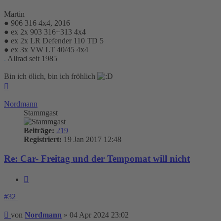
Martin
● 906 316 4x4, 2016
● ex 2x 903 316+313 4x4
● ex 2x LR Defender 110 TD 5
● ex 3x VW LT 40/45 4x4
.
Allrad seit 1985
Bin ich ölich, bin ich fröhlich
Nach
oben
Nordmann
Stammgast
Beiträge:
219
Registriert:
19 Jan 2017 12:48
Re: Car- Freitag und der Tempomat will nicht
Zitieren
#32
Beitrag
von
Nordmann
»
04 Apr 2024 23:02