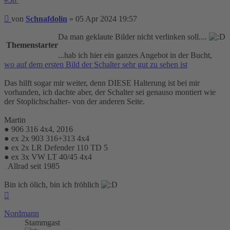
Beitrag
von
Schnafdolin
»
05 Apr 2024 19:57
Da man geklaute Bilder nicht verlinken soll....
Themenstarter
...hab ich hier ein ganzes Angebot in der Bucht,
wo auf dem ersten Bild der Schalter sehr gut zu sehen ist
Das hilft sogar mir weiter, denn DIESE Halterung ist bei mir
vorhanden, ich dachte aber, der Schalter sei genauso montiert wie
der Stoplichschalter- von der anderen Seite.
Martin
● 906 316 4x4, 2016
● ex 2x 903 316+313 4x4
● ex 2x LR Defender 110 TD 5
● ex 3x VW LT 40/45 4x4
.
Allrad seit 1985
Bin ich ölich, bin ich fröhlich
Nach
oben
Nordmann
Stammgast