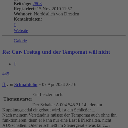
Beiträge:
2808
Registriert:
15 Nov 2010 11:57
Wohnort:
Nordöstlich von Dresden
Kontaktdaten:
Kontaktdaten
von
Website
Schnafdolin
Galerie
Re: Car- Freitag und der Tempomat will nicht
Zitieren
#45
Beitrag
von
Schnafdolin
»
07 Apr 2024 23:16
Ein Letzter noch:
Themenstarter
Der Schalter A 004 545 21 14 , der am
Kupplungspedal eingebaut wird, ist ein Schließer....
Nach meinem Verständnis müsste der Tempomat auch ohne ihn
funktionieren, denn er kann nur eine Last EINschalten, nicht
AUSschalten. Oder er schließt im Steuergerät etwas kurz...?