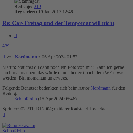
Beiträge:
219
Registriert:
19 Jan 2017 12:48
Re: Car- Freitag und der Tempomat will nicht
Zitieren
#39
Beitrag
von
Nordmann
»
06 Apr 2024 01:53
Martin: brauchst du dann noch ein Foto von mir? Kann ich gerne
noch mal machen; das würde dann aber erst nach dem WE etwas
werden. Bin momentan unterwegs.
Folgende Benutzer bedankten sich beim Autor
Nordmann
für den
Beitrag:
Schnafdolin
(15 Apr 2024 05:46)
Sprinter 902 211; BJ 2004; mittlerer Radstand Hochdach
Nach
oben
Schnafdolin