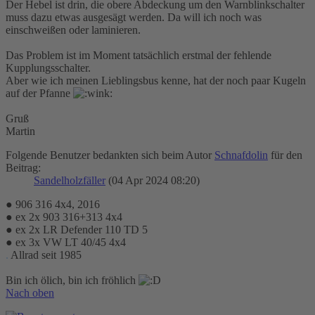
Der Hebel ist drin, die obere Abdeckung um den Warnblinkschalter
muss dazu etwas ausgesägt werden. Da will ich noch was
einschweißen oder laminieren.
Das Problem ist im Moment tatsächlich erstmal der fehlende
Kupplungsschalter.
Aber wie ich meinen Lieblingsbus kenne, hat der noch paar Kugeln
auf der Pfanne
Gruß
Martin
Folgende Benutzer bedankten sich beim Autor
Schnafdolin
für den
Beitrag:
Sandelholzfäller
(04 Apr 2024 08:20)
● 906 316 4x4, 2016
● ex 2x 903 316+313 4x4
● ex 2x LR Defender 110 TD 5
● ex 3x VW LT 40/45 4x4
.
Allrad seit 1985
Bin ich ölich, bin ich fröhlich
Nach oben