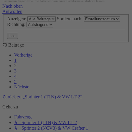
Fachmann fragen bzw. die Arbeiten von einer Fachfirma ausführen lassen.
Nach oben
Antworten
Anzeigen:
Sortiere nach:
Richtung:
70 Beiträge
Vorherige
1
2
3
4
5
Nächste
Zurück zu „Sprinter 1 (T1N) & VW LT 2“
Gehe zu
Fahrzeug
↳ Sprinter 1 (T1N) & VW LT 2
↳ Sprinter 2 (NCV3) & VW Crafter 1