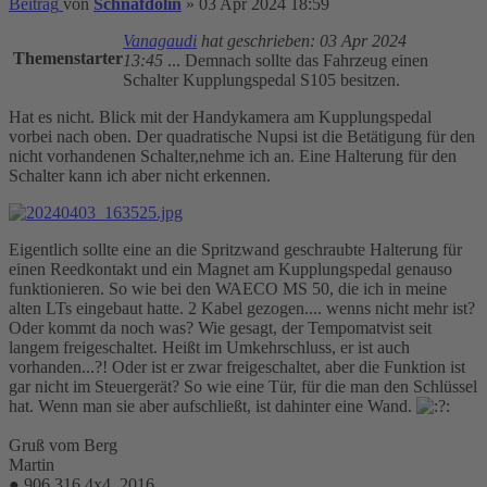
Beitrag
von
Schnafdolin
»
03 Apr 2024 18:59
Vanagaudi
hat geschrieben:
03 Apr 2024
Themenstarter
13:45
... Demnach sollte das Fahrzeug einen
Schalter Kupplungspedal S105 besitzen.
Hat es nicht. Blick mit der Handykamera am Kupplungspedal
vorbei nach oben. Der quadratische Nupsi ist die Betätigung für den
nicht vorhandenen Schalter,nehme ich an. Eine Halterung für den
Schalter kann ich aber nicht erkennen.
Eigentlich sollte eine an die Spritzwand geschraubte Halterung für
einen Reedkontakt und ein Magnet am Kupplungspedal genauso
funktionieren. So wie bei den WAECO MS 50, die ich in meine
alten LTs eingebaut hatte. 2 Kabel gezogen.... wenns nicht mehr ist?
Oder kommt da noch was? Wie gesagt, der Tempomatvist seit
langem freigeschaltet. Heißt im Umkehrschluss, er ist auch
vorhanden...?! Oder ist er zwar freigeschaltet, aber die Funktion ist
gar nicht im Steuergerät? So wie eine Tür, für die man den Schlüssel
hat. Wenn man sie aber aufschließt, ist dahinter eine Wand.
Gruß vom Berg
Martin
● 906 316 4x4, 2016