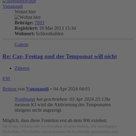
Vanagaudi
Wohnt hier
Beiträge:
7693
Registriert:
18 Mai 2013 15:34
Wohnort:
Schlootkuhlen
Galerie
Re: Car- Freitag und der Tempomat will nicht
Zitieren
#30
Beitrag
von
Vanagaudi
»
04 Apr 2024 04:03
Nordmann
hat geschrieben:
03 Apr 2024 23:13
In
meinem KI wird die Aktivierung des Tempomaten
übrigens nicht angezeigt.
Möglich, dass diese Funktion erst ab dem 906 existiert.
Für (Folge-) Schäden aller Art übernehme ich keine Haftung. Alle einschlägigen
(Sicherheits-) Vorschriften sind zu beachten. Im Zweifelsfalle grundsätzlich einen