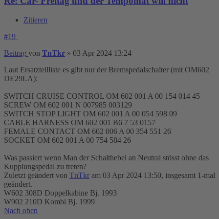
Re: Car- Freitag und der Tempomat will nicht
Zitieren
#19
Beitrag
von
TnTkr
»
03 Apr 2024 13:24
Laut Ersatzteilliste es gibt nur der Bremspedalschalter (mit OM602
DE29LA):
SWITCH CRUISE CONTROL OM 602 001 A 00 154 014 45
SCREW OM 602 001 N 007985 003129
SWITCH STOP LIGHT OM 602 001 A 00 054 598 09
CABLE HARNESS OM 602 001 B6 7 53 0157
FEMALE CONTACT OM 602 006 A 00 354 551 26
SOCKET OM 602 001 A 00 754 584 26
Was passiert wenn Man der Schalthebel an Neutral stösst ohne das
Kupplungspedal zu treten?
Zuletzt geändert von
TnTkr
am 03 Apr 2024 13:50, insgesamt 1-mal
geändert.
W602 308D Doppelkabine Bj. 1993
W902 210D Kombi Bj. 1999
Nach oben