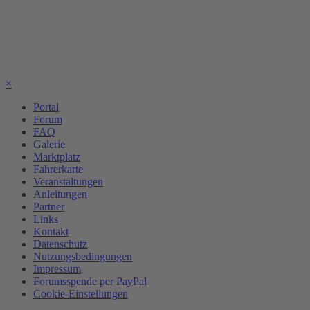
×
Portal
Forum
FAQ
Galerie
Marktplatz
Fahrerkarte
Veranstaltungen
Anleitungen
Partner
Links
Kontakt
Datenschutz
Nutzungsbedingungen
Impressum
Forumsspende per PayPal
Cookie-Einstellungen