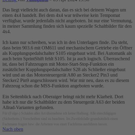
Das liegt vielleicht auch daran, das es sich bei deinem Wagen um
einen 4x4 handelt. Bei dem 4x4 war teilweise kein Tempomat
verfügbar, wurde jedenfalls nicht angeboten. Ist nur eine Vermutung,
in meiner Sammlung finden sich kaum spezielle Schaltbilder für den
4x4.
Ich kann nur schreiben, was ich in den Unterlagen finde. Da steht,
dass beim 903.6 mit OM611 und mechanischem Getriebe ein Öffner
als Kupplungspedalschalter S105 eingebaut wird. Bei Automatik als
auch beim SprintShift fehlt S105. Ist ja auch logisch. Überraschend
ist, dass bei Fahrzeugen mit Motor-Start-Stop-Funktion ein
zusätzlicher Kupplungspedalschalter S28 als Schließer eingebaut
wird und an das Motorsteuergerät A80 an Stecker2 Pin3 und
Stecker2 Pin9 angeschlossen wird. War mir neu, dass es zu diesem
Fahrzeug schon die MSS-Funktion angeboten wurde.
Ein Seitenblick nach Oberaiger bringt nicht mehr Klarheit. Dort
habe ich nur die Schaltbilder zu dem Steuergerät A63 der beiden
Allrad-Varianten gefunden.
Für (Folge-) Schäden aller Art übernehme ich keine Haftung. Alle einschlägigen
(Sicherheits-) Vorschriften sind zu beachten. Im Zweifelsfalle grundsätzlich einen
Fachmann fragen bzw. die Arbeiten von einer Fachfirma ausführen lassen.
Nach oben