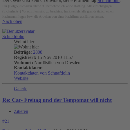
Der OM602 ist kein CDI-Motor, siehe Profileintrag
Schnafdolin
.
Für (Folge-) Schäden aller Art übernehme ich keine Haftung. Alle einschlägigen
(Sicherheits-) Vorschriften sind zu beachten. Im Zweifelsfalle grundsätzlich einen
Fachmann fragen bzw. die Arbeiten von einer Fachfirma ausführen lassen.
Nach oben
Schnafdolin
Wohnt hier
Beiträge:
2808
Registriert:
15 Nov 2010 11:57
Wohnort:
Nordöstlich von Dresden
Kontaktdaten:
Kontaktdaten von Schnafdolin
Website
Galerie
Re: Car- Freitag und der Tempomat will nicht
Zitieren
#21