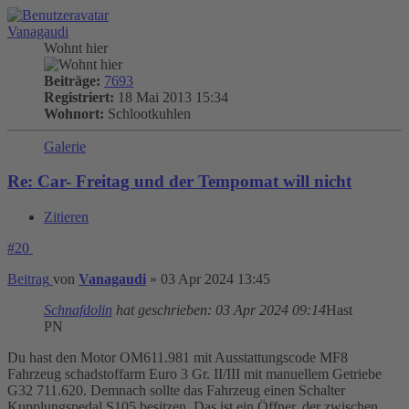
Vanagaudi
Wohnt hier
Beiträge:
7693
Registriert:
18 Mai 2013 15:34
Wohnort:
Schlootkuhlen
Galerie
Re: Car- Freitag und der Tempomat will nicht
Zitieren
#20
Beitrag
von
Vanagaudi
»
03 Apr 2024 13:45
Schnafdolin
hat geschrieben:
03 Apr 2024 09:14
Hast
PN
Du hast den Motor OM611.981 mit Ausstattungscode MF8
Fahrzeug schadstoffarm Euro 3 Gr. II/III mit manuellem Getriebe
G32 711.620. Demnach sollte das Fahrzeug einen Schalter
Kupplungspedal S105 besitzen. Das ist ein Öffner, der zwischen