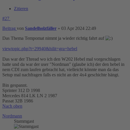
Zitieren
#27
Beitrag
von
Sandelholzfäller
»
03 Apr 2024 22:49
Das Thema Tempomat nimmt ja wieder richtig fahrt auf
viewtopic.php?t=29940&hilit=gra+hebel
Das war der Thread wo ich den W202 Hebel mal vorgeschlagen
hatte und da war der user "Nordman" (glaube ich) der den hebel in
nem CDI zum laufen gebracht hat, vielleicht könnte man da das
Setup mal nachfragen falls es nicht an der 4x4 geschichte hängt.
Bin gespannt.
Sprinter 312 D 1998
Mercedes 814 LK LN 2 1987
Passat 32B 1986
Nach oben
Nordmann
Stammgast