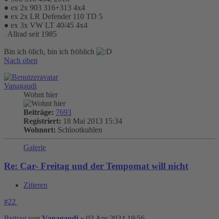
● ex 2x 903 316+313 4x4
● ex 2x LR Defender 110 TD 5
● ex 3x VW LT 40/45 4x4
.
Allrad seit 1985
Bin ich ölich, bin ich fröhlich
Nach oben
Vanagaudi
Wohnt hier
Beiträge:
7693
Registriert:
18 Mai 2013 15:34
Wohnort:
Schlootkuhlen
Galerie
Re: Car- Freitag und der Tempomat will nicht
Zitieren
#22
Beitrag
von
Vanagaudi
»
03 Apr 2024 19:56