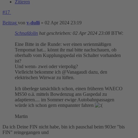
Zitieren
#17
Beitrag
von
v-dulli
»
02 Apr 2024 23:19
Schnafdolin
hat geschrieben:
02 Apr 2024 23:08
BTW:
Eine Bitte in die Runde: wer einen serienmäßigen
Tempomat hat... könnt ihr mal bitte nachschauen, ob
oberhalb vom Kupplungspedal ein Schalter vorhanden
ist?
Und wenn- zwei oder vierpolig?
Vielleicht bekomme ich @Vanagaudi dazu, den
elektrischen Wirrwar zu lüften.
Ich überlege tatsächlich schon, einen früheren WAECO
MS50 o.ä. mittels Bowdenzug ans Gaspedal zu
adaptieren.... im Sommer ewige Autobahnpassagen
würde ich schon gern entspannter fahren
Martin
Da ich Deine FIN nicht habe, bin ich pauschal beim 903er "bis
FIN" reingegangen und