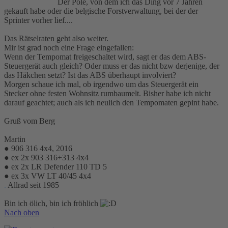
Der Pole, von dem ich das Ding vor 7 Jahren
gekauft habe oder die belgische Forstverwaltung, bei der der
Sprinter vorher lief....
Das Rätselraten geht also weiter.
Mir ist grad noch eine Frage eingefallen:
Wenn der Tempomat freigeschaltet wird, sagt er das dem ABS-
Steuergerät auch gleich? Oder muss er das nicht bzw derjenige, der
das Häkchen setzt? Ist das ABS überhaupt involviert?
Morgen schaue ich mal, ob irgendwo um das Steuergerät ein
Stecker ohne festen Wohnsitz rumbaumelt. Bisher habe ich nicht
darauf geachtet; auch als ich neulich den Tempomaten gepint habe.
Gruß vom Berg
Martin
● 906 316 4x4, 2016
● ex 2x 903 316+313 4x4
● ex 2x LR Defender 110 TD 5
● ex 3x VW LT 40/45 4x4
.
Allrad seit 1985
Bin ich ölich, bin ich fröhlich
Nach oben