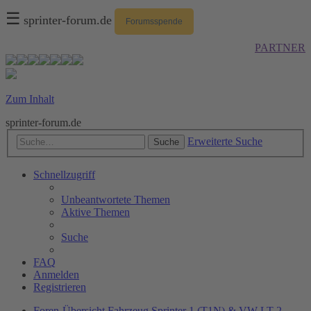
☰
sprinter-forum.de
Forumsspende
PARTNER
Zum Inhalt
sprinter-forum.de
Erweiterte Suche
Suche
Schnellzugriff
Unbeantwortete Themen
Aktive Themen
Suche
FAQ
Anmelden
Registrieren
Foren-Übersicht
Fahrzeug
Sprinter 1 (T1N) & VW LT 2