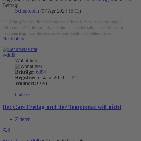
Beitrag:
Schnafdolin
(07 Apr 2024 15:11)
Für (Folge-) Schäden aller Art übernehme ich keine Haftung. Alle einschlägigen
(Sicherheits-) Vorschriften sind zu beachten. Im Zweifelsfalle grundsätzlich einen
Fachmann fragen bzw. die Arbeiten von einer Fachfirma ausführen lassen.
Nach oben
v-dulli
Wohnt hier
Beiträge:
6894
Registriert:
14 Jul 2010 21:15
Wohnort:
OWL
Galerie
Re: Car- Freitag und der Tempomat will nicht
Zitieren
#26
Beitrag
von
v-dulli
»
03 Apr 2024 21:56