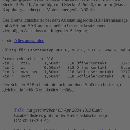
Stecker2 Pin2 0,75mm² blgn und Stecker2 Pin9 0,75mm² br (Masse
Kupplungsschalter) des Motorsteuergeräts A80 sitzt.
Der Bremslichtschalter bei dem Ausstattungscode BB0 Bremsanlage
mit ABS und ASR und manuellem Getriebe besitzt einen
vierpoligen Anschluss mit folgender Belegung:
Code:
Alles auswählen
Gültig für Fahrzeugtyp 901.6, 902.6, 903.6, 904.6 und 9
Bremslichtschalter B18

Pin 1   rtsw      1,50mm²   B18 Öffnerkontakt      J277
Pin 2   ws        0,50mm²   B18 Öffnerkontakt      Steu
Pin 3   swbl-ws   1,50mm²   B18 Schließerkontakt   J277
Pin 4   swrt      1,50mm²   B18 Schließerkontakt   J8 E
Der Schalter B18 scheint mir auch nur einen Stößel zu besitzen, der
gleichzeitig beide Kontaktsätze betätigt.
.
.
TnTkr
hat geschrieben:
03 Apr 2024 13:24
Laut
Ersatzteilliste es gibt nur der Bremspedalschalter (mit
OM602 DE29LA):