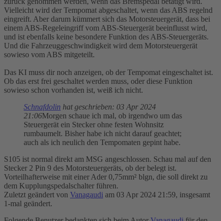
zurück genommen werden, wenn das Bremspedal betätigt wird.
Vielleicht wird der Tempomat abgeschaltet, wenn das ABS regelnd
eingreift. Aber darum kümmert sich das Motorsteuergerät, dass bei
einem ABS-Regeleingriff vom ABS-Steuergerät beeinflusst wird,
und ist ebenfalls keine besondere Funktion des ABS-Steuergeräts.
Und die Fahrzeuggeschwindigkeit wird dem Motorsteuergerät
sowieso vom ABS mitgeteilt.
Das KI muss dir noch anzeigen, ob der Tempomat eingeschaltet ist.
Ob das erst frei geschaltet werden muss, oder diese Funktion
sowieso schon vorhanden ist, weiß ich nicht.
Schnafdolin
hat geschrieben:
03 Apr 2024
21:06
Morgen schaue ich mal, ob irgendwo um das
Steuergerät ein Stecker ohne festen Wohnsitz
rumbaumelt. Bisher habe ich nicht darauf geachtet;
auch als ich neulich den Tempomaten gepint habe.
S105 ist normal direkt am MSG angeschlossen. Schau mal auf den
Stecker 2 Pin 9 des Motorsteuergeräts, ob der belegt ist.
Vorteilhafterweise mit einer Ader 0,75mm² blgn, die soll direkt zu
dem Kupplungspedalschalter führen.
Zuletzt geändert von
Vanagaudi
am 03 Apr 2024 21:59, insgesamt
1-mal geändert.
Folgende Benutzer bedankten sich beim Autor
Vanagaudi
für den