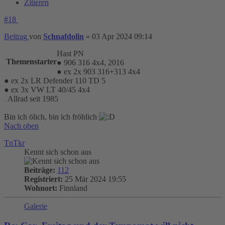
Zitieren
#18
Beitrag
von
Schnafdolin
»
03 Apr 2024 09:14
Hast PN
Themenstarter
● 906 316 4x4, 2016
● ex 2x 903 316+313 4x4
● ex 2x LR Defender 110 TD 5
● ex 3x VW LT 40/45 4x4
.
Allrad seit 1985
Bin ich ölich, bin ich fröhlich
Nach oben
TnTkr
Kennt sich schon aus
Beiträge:
112
Registriert:
25 Mär 2024 19:55
Wohnort:
Finnland
Galerie