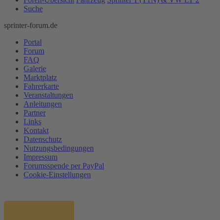
Suche
sprinter-forum.de
Portal
Forum
FAQ
Galerie
Marktplatz
Fahrerkarte
Veranstaltungen
Anleitungen
Partner
Links
Kontakt
Datenschutz
Nutzungsbedingungen
Impressum
Forumsspende per PayPal
Cookie-Einstellungen