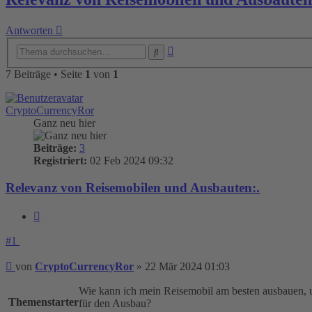
Antworten
Erweiterte
Suche
Suche
7 Beiträge • Seite
1
von
1
CryptoCurrencyRor
Ganz neu hier
Beiträge:
3
Registriert:
02 Feb 2024 09:32
Relevanz von Reisemobilen und Ausbauten:.
Zitieren
#1
Beitrag
von
CryptoCurrencyRor
»
22 Mär 2024 01:03
Wie kann ich mein Reisemobil am besten ausbauen, u
Themenstarter
für den Ausbau?