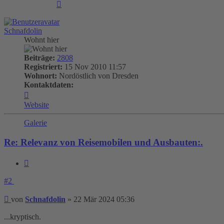
Nach
oben
Schnafdolin
Wohnt hier
Beiträge:
2808
Registriert:
15 Nov 2010 11:57
Wohnort:
Nordöstlich von Dresden
Kontaktdaten:
Kontaktdaten
von
Website
Schnafdolin
Galerie
Re: Relevanz von Reisemobilen und Ausbauten:.
Zitieren
#2
Beitrag
von
Schnafdolin
»
22 Mär 2024 05:36
...kryptisch.