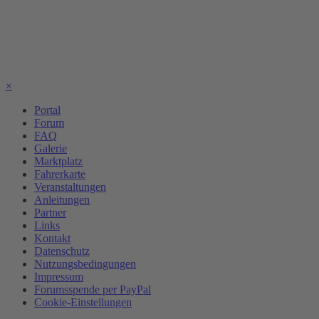
×
Portal
Forum
FAQ
Galerie
Marktplatz
Fahrerkarte
Veranstaltungen
Anleitungen
Partner
Links
Kontakt
Datenschutz
Nutzungsbedingungen
Impressum
Forumsspende per PayPal
Cookie-Einstellungen