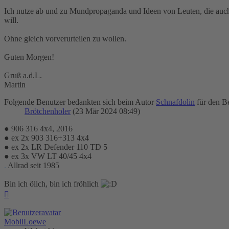
Ich nutze ab und zu Mundpropaganda und Ideen von Leuten, die auc
will.
Ohne gleich vorverurteilen zu wollen.
Guten Morgen!
Gruß a.d.L.
Martin
Folgende Benutzer bedankten sich beim Autor
Schnafdolin
für den Be
Brötchenholer
(23 Mär 2024 08:49)
● 906 316 4x4, 2016
● ex 2x 903 316+313 4x4
● ex 2x LR Defender 110 TD 5
● ex 3x VW LT 40/45 4x4
.
Allrad seit 1985
Bin ich ölich, bin ich fröhlich
Nach
oben
MobilLoewe