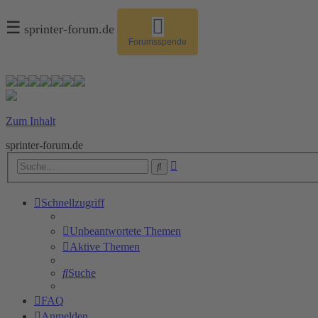
☰
sprinter-forum.de
Forumsspende
Zum Inhalt
sprinter-forum.de
Erweiterte
Suche
Suche
Schnellzugriff
Unbeantwortete Themen
Aktive Themen
Suche
FAQ
Anmelden