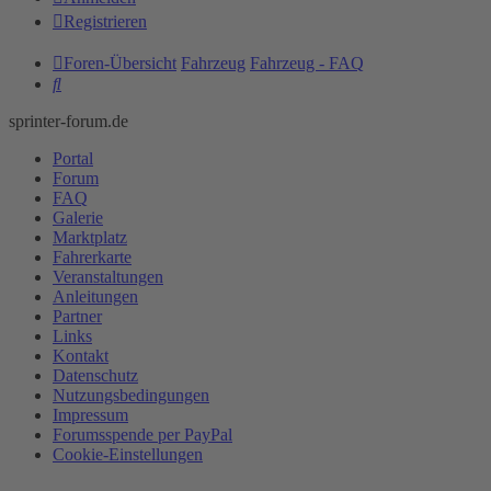
Registrieren
Foren-Übersicht
Fahrzeug
Fahrzeug - FAQ
Suche
sprinter-forum.de
Portal
Forum
FAQ
Galerie
Marktplatz
Fahrerkarte
Veranstaltungen
Anleitungen
Partner
Links
Kontakt
Datenschutz
Nutzungsbedingungen
Impressum
Forumsspende per PayPal
Cookie-Einstellungen