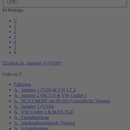
84 Beiträge
Vorherige
1
2
3
4
5
6
Zurück zu „Sprinter 3 (VS30)“
Gehe zu
Fahrzeug
↳ Sprinter 1 (T1N) & VW LT 2
↳ Sprinter 2 (NCV3) & VW Crafter 1
↳ NCV3 MOPF (ab 09-2013) spezifische Themen
↳ Sprinter 3 (VS30)
↳ VW Crafter 2 & MAN TGE
↳ Fremdfabrikate
↳ fabrikatübergeifende Themen
↳ Schraubertipps