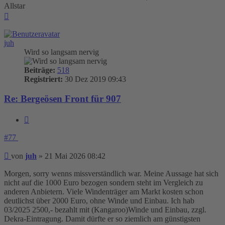
Allstar
Nach
oben
juh
Wird so langsam nervig
Beiträge:
518
Registriert:
30 Dez 2019 09:43
Re: Bergeösen Front für 907
Zitieren
#77
Beitrag
von
juh
»
21 Mai 2026 08:42
Morgen, sorry wenns missverständlich war. Meine Aussage hat sich
nicht auf die 1000 Euro bezogen sondern steht im Vergleich zu
anderen Anbietern. Viele Windenträger am Markt kosten schon
deutlichst über 2000 Euro, ohne Winde und Einbau. Ich hab
03/2025 2500,- bezahlt mit (Kangaroo)Winde und Einbau, zzgl.
Dekra-Eintragung. Damit dürfte er so ziemlich am günstigsten