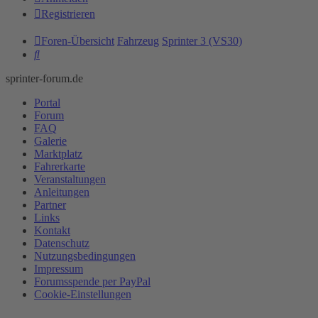
Registrieren
Foren-Übersicht
Fahrzeug
Sprinter 3 (VS30)
Suche
sprinter-forum.de
Portal
Forum
FAQ
Galerie
Marktplatz
Fahrerkarte
Veranstaltungen
Anleitungen
Partner
Links
Kontakt
Datenschutz
Nutzungsbedingungen
Impressum
Forumsspende per PayPal
Cookie-Einstellungen