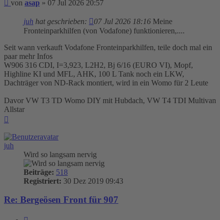
Beitrag
von
asap
»
07 Jul 2026 20:57
juh
hat geschrieben:
07 Jul 2026 18:16
Meine
Fronteinparkhilfen (von Vodafone) funktionieren,....
Seit wann verkauft Vodafone Fronteinparkhilfen, teile doch mal ein
paar mehr Infos
W906 316 CDI, I=3,923, L2H2, Bj 6/16 (EURO VI), Mopf,
Highline KI und MFL, AHK, 100 L Tank noch ein LKW,
Dachträger von ND-Rack montiert, wird in ein Womo für 2 Leute
Davor VW T3 TD Womo DIY mit Hubdach, VW T4 TDI Multivan
Allstar
Nach
oben
juh
Wird so langsam nervig
Beiträge:
518
Registriert:
30 Dez 2019 09:43
Re: Bergeösen Front für 907
Zitieren