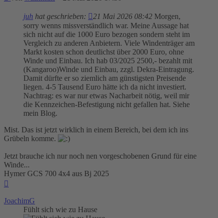
juh
hat geschrieben:
21 Mai 2026 08:42
Morgen,
sorry wenns missverständlich war. Meine Aussage hat
sich nicht auf die 1000 Euro bezogen sondern steht im
Vergleich zu anderen Anbietern. Viele Windenträger am
Markt kosten schon deutlichst über 2000 Euro, ohne
Winde und Einbau. Ich hab 03/2025 2500,- bezahlt mit
(Kangaroo)Winde und Einbau, zzgl. Dekra-Eintragung.
Damit dürfte er so ziemlich am günstigsten Preisende
liegen. 4-5 Tausend Euro hätte ich da nicht investiert.
Nachtrag: es war nur etwas Nacharbeit nötig, weil mir
die Kennzeichen-Befestigung nicht gefallen hat. Siehe
mein Blog.
Mist. Das ist jetzt wirklich in einem Bereich, bei dem ich ins
Grübeln komme.
Jetzt brauche ich nur noch nen vorgeschobenen Grund für eine
Winde...
Hymer GCS 700 4x4 aus Bj 2025
Nach
oben
JoachimG
Fühlt sich wie zu Hause