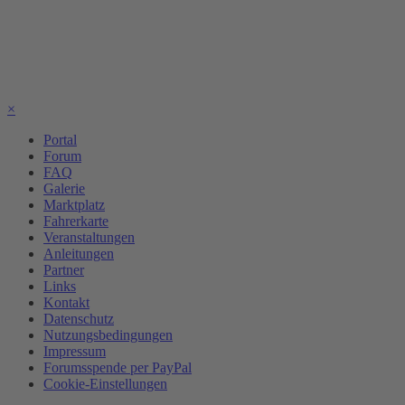
×
Portal
Forum
FAQ
Galerie
Marktplatz
Fahrerkarte
Veranstaltungen
Anleitungen
Partner
Links
Kontakt
Datenschutz
Nutzungsbedingungen
Impressum
Forumsspende per PayPal
Cookie-Einstellungen