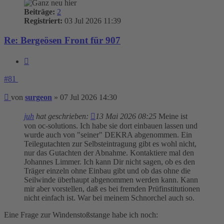
Beiträge:
2
Registriert:
03 Jul 2026 11:39
Re: Bergeösen Front für 907
Zitieren
#81
Beitrag
von
surgeon
»
07 Jul 2026 14:30
juh
hat geschrieben:
13 Mai 2026 08:25
Meine ist
von oc-solutions. Ich habe sie dort einbauen lassen und
wurde auch von "seiner" DEKRA abgenommen. Ein
Teilegutachten zur Selbsteintragung gibt es wohl nicht,
nur das Gutachten der Abnahme. Kontaktiere mal den
Johannes Limmer. Ich kann Dir nicht sagen, ob es den
Träger einzeln ohne Einbau gibt und ob das ohne die
Seilwinde überhaupt abgenommen werden kann. Kann
mir aber vorstellen, daß es bei fremden Prüfinstitutionen
nicht einfach ist. War bei meinem Schnorchel auch so.
Eine Frage zur Windenstoßstange habe ich noch: