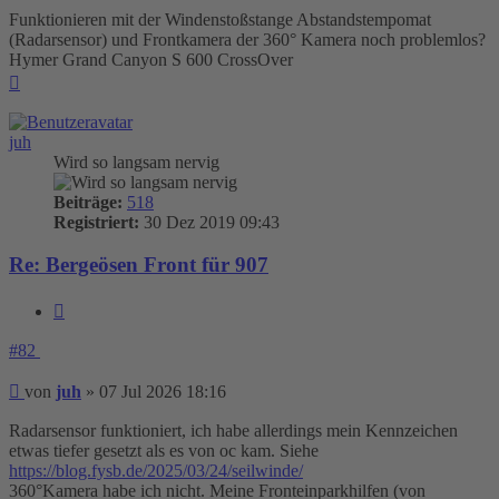
Funktionieren mit der Windenstoßstange Abstandstempomat
(Radarsensor) und Frontkamera der 360° Kamera noch problemlos?
Hymer Grand Canyon S 600 CrossOver
Nach
oben
juh
Wird so langsam nervig
Beiträge:
518
Registriert:
30 Dez 2019 09:43
Re: Bergeösen Front für 907
Zitieren
#82
Beitrag
von
juh
»
07 Jul 2026 18:16
Radarsensor funktioniert, ich habe allerdings mein Kennzeichen
etwas tiefer gesetzt als es von oc kam. Siehe
https://blog.fysb.de/2025/03/24/seilwinde/
360°Kamera habe ich nicht. Meine Fronteinparkhilfen (von