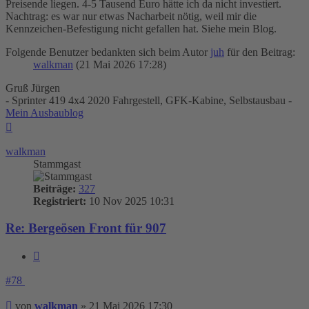
Preisende liegen. 4-5 Tausend Euro hätte ich da nicht investiert.
Nachtrag: es war nur etwas Nacharbeit nötig, weil mir die
Kennzeichen-Befestigung nicht gefallen hat. Siehe mein Blog.
Folgende Benutzer bedankten sich beim Autor
juh
für den Beitrag:
walkman
(21 Mai 2026 17:28)
Gruß Jürgen
- Sprinter 419 4x4 2020 Fahrgestell, GFK-Kabine, Selbstausbau -
Mein Ausbaublog
Nach
oben
walkman
Stammgast
Beiträge:
327
Registriert:
10 Nov 2025 10:31
Re: Bergeösen Front für 907
Zitieren
#78
Beitrag
von
walkman
»
21 Mai 2026 17:30