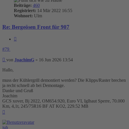
Beiträge:
460
Registriert:
14 Mär 2022 16:55
Wohnort:
Ulm
Re: Bergeösen Front für 907
Zitieren
#79
Beitrag
von
JoachimG
»
16 Jun 2026 13:54
Hallo,
muss der Kühlergrill demontiert werden? Die Klipps/Raster brechen
ja recht schnell ab bei Demontage.
Danke und Gruß
Joachim
GCS xover, Bj 2022, OM654.920, Euro VI, Iglhaut Sperre, 70.000
Km, 4,1t, 245/75R16 BF AT KO2, 229.52 MB
Nach
oben
juh