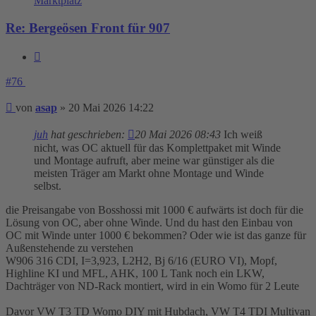
Marktplatz
Re: Bergeösen Front für 907
Zitieren
#76
Beitrag
von
asap
»
20 Mai 2026 14:22
juh
hat geschrieben:
20 Mai 2026 08:43
Ich weiß
nicht, was OC aktuell für das Komplettpaket mit Winde
und Montage aufruft, aber meine war günstiger als die
meisten Träger am Markt ohne Montage und Winde
selbst.
die Preisangabe von Bosshossi mit 1000 € aufwärts ist doch für die
Lösung von OC, aber ohne Winde. Und du hast den Einbau von
OC mit Winde unter 1000 € bekommen? Oder wie ist das ganze für
Außenstehende zu verstehen
W906 316 CDI, I=3,923, L2H2, Bj 6/16 (EURO VI), Mopf,
Highline KI und MFL, AHK, 100 L Tank noch ein LKW,
Dachträger von ND-Rack montiert, wird in ein Womo für 2 Leute
Davor VW T3 TD Womo DIY mit Hubdach, VW T4 TDI Multivan