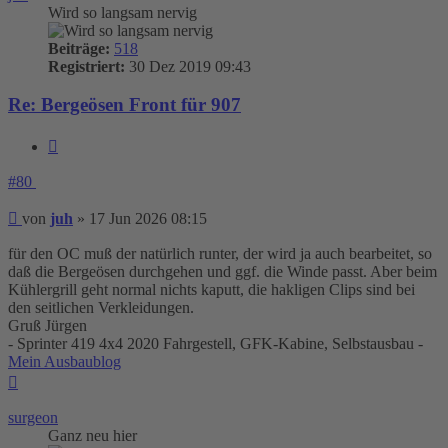
Wird so langsam nervig
Beiträge:
518
Registriert:
30 Dez 2019 09:43
Re: Bergeösen Front für 907
Zitieren
#80
Beitrag
von
juh
»
17 Jun 2026 08:15
für den OC muß der natürlich runter, der wird ja auch bearbeitet, so
daß die Bergeösen durchgehen und ggf. die Winde passt. Aber beim
Kühlergrill geht normal nichts kaputt, die hakligen Clips sind bei
den seitlichen Verkleidungen.
Gruß Jürgen
- Sprinter 419 4x4 2020 Fahrgestell, GFK-Kabine, Selbstausbau -
Mein Ausbaublog
Nach
oben
surgeon
Ganz neu hier