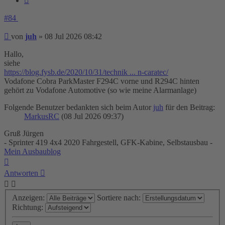
#84
Beitrag
von
juh
»
08 Jul 2026 08:42
Hallo,
siehe
https://blog.fysb.de/2020/10/31/technik ... n-caratec/
Vodafone Cobra ParkMaster F294C vorne und R294C hinten
gehört zu Vodafone Automotive (so wie meine Alarmanlage)
Folgende Benutzer bedankten sich beim Autor
juh
für den Beitrag:
MarkusRC
(08 Jul 2026 09:37)
Gruß Jürgen
- Sprinter 419 4x4 2020 Fahrgestell, GFK-Kabine, Selbstausbau -
Mein Ausbaublog
Nach
oben
Antworten
Anzeigen:
Sortiere nach:
Richtung: