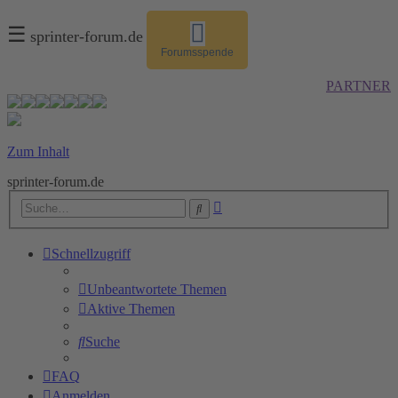
☰
sprinter-forum.de
Forumsspende
PARTNER
Zum Inhalt
sprinter-forum.de
Erweiterte
Suche
Suche
Schnellzugriff
Unbeantwortete Themen
Aktive Themen
Suche
FAQ
Anmelden