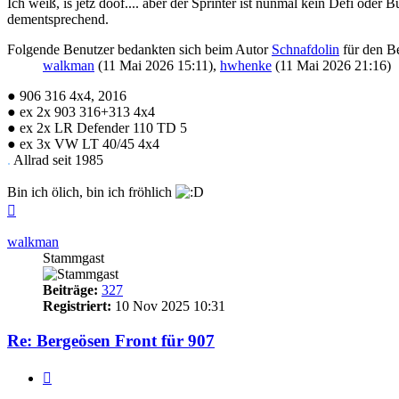
Ich weiß, is jetz doof.... aber der Sprinter ist nunmal kein Defi oder
dementsprechend.
Folgende Benutzer bedankten sich beim Autor
Schnafdolin
für den Be
walkman
(11 Mai 2026 15:11),
hwhenke
(11 Mai 2026 21:16)
● 906 316 4x4, 2016
● ex 2x 903 316+313 4x4
● ex 2x LR Defender 110 TD 5
● ex 3x VW LT 40/45 4x4
.
Allrad seit 1985
Bin ich ölich, bin ich fröhlich
Nach
oben
walkman
Stammgast
Beiträge:
327
Registriert:
10 Nov 2025 10:31
Re: Bergeösen Front für 907
Zitieren