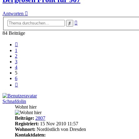
Antworten
Erweiterte
Suche
Suche
84 Beiträge
Vorherige
1
2
3
4
5
6
Nächste
Schnafdolin
Wohnt hier
Beiträge:
2807
Registriert:
15 Nov 2010 11:57
Wohnort:
Nordöstlich von Dresden
Kontaktdaten: