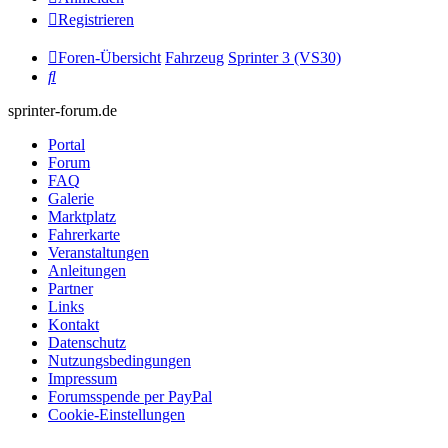
Registrieren
Foren-Übersicht
Fahrzeug
Sprinter 3 (VS30)
Suche
sprinter-forum.de
Portal
Forum
FAQ
Galerie
Marktplatz
Fahrerkarte
Veranstaltungen
Anleitungen
Partner
Links
Kontakt
Datenschutz
Nutzungsbedingungen
Impressum
Forumsspende per PayPal
Cookie-Einstellungen