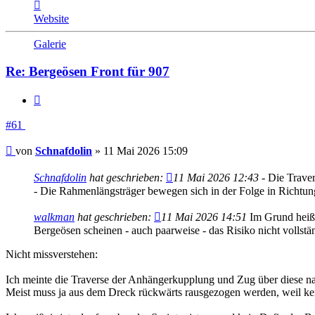
Kontaktdaten
von
Website
Schnafdolin
Galerie
Re: Bergeösen Front für 907
Zitieren
#61
Beitrag
von
Schnafdolin
»
11 Mai 2026 15:09
Schnafdolin
hat geschrieben:
11 Mai 2026 12:43
- Die Traver
- Die Rahmenlängsträger bewegen sich in der Folge in Richtu
walkman
hat geschrieben:
11 Mai 2026 14:51
Im Grund heißt 
Bergeösen scheinen - auch paarweise - das Risiko nicht vollstä
Nicht missverstehen:
Ich meinte die Traverse der Anhängerkupplung und Zug über diese na
Meist muss ja aus dem Dreck rückwärts rausgezogen werden, weil kei