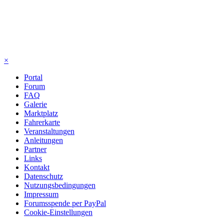
×
Portal
Forum
FAQ
Galerie
Marktplatz
Fahrerkarte
Veranstaltungen
Anleitungen
Partner
Links
Kontakt
Datenschutz
Nutzungsbedingungen
Impressum
Forumsspende per PayPal
Cookie-Einstellungen