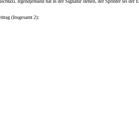
 Buschtaxi. Irgendjemand hat in der Signatur stehen, der Sprinter sei de
itrag (Insgesamt 2):