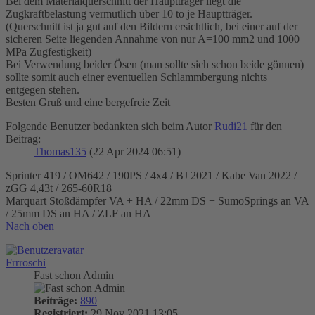
Bei dem Materialquerschnitt der Hauptträger liegt die
Zugkraftbelastung vermutlich über 10 to je Hauptträger.
(Querschnitt ist ja gut auf den Bildern ersichtlich, bei einer auf der
sicheren Seite liegenden Annahme von nur A=100 mm2 und 1000
MPa Zugfestigkeit)
Bei Verwendung beider Ösen (man sollte sich schon beide gönnen)
sollte somit auch einer eventuellen Schlammbergung nichts
entgegen stehen.
Besten Gruß und eine bergefreie Zeit
Folgende Benutzer bedankten sich beim Autor
Rudi21
für den
Beitrag:
Thomas135
(22 Apr 2024 06:51)
Sprinter 419 / OM642 / 190PS / 4x4 / BJ 2021 / Kabe Van 2022 /
zGG 4,43t / 265-60R18
Marquart Stoßdämpfer VA + HA / 22mm DS + SumoSprings an VA
/ 25mm DS an HA / ZLF an HA
Nach oben
Frrroschi
Fast schon Admin
Beiträge:
890
Registriert:
29 Nov 2021 13:05