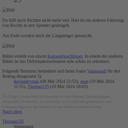
.
Da hilft auch Richten nicht mehr viel. Hier ist ein anderes Fahrzeug
von Rechts in den Sprinter gedengelt.
.
Am Ende werden doch die Längsträger getauscht.
.
.
Bilder erstellt von einem
Karosserieschlosser
. In einem der anderen
Bilder ist das Deformationselement sehr schön zu erkennen.
Folgende Benutzer bedankten sich beim Autor
Vanagaudi
für den
Beitrag (Insgesamt 3):
der.harleyman
(08 Mär 2024 22:52),
asap
(10 Mär 2024
11:55),
Thomas135
(10 Mär 2024 18:03)
Für (Folge-) Schäden aller Art übernehme ich keine Haftung. Alle einschlägigen
(Sicherheits-) Vorschriften sind zu beachten. Im Zweifelsfalle grundsätzlich einen
Fachmann fragen bzw. die Arbeiten von einer Fachfirma ausführen lassen.
Nach oben
Thomas135
Stammgast