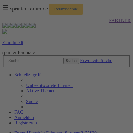
☰
sprinter-forum.de
Forumsspende
PARTNER
Zum Inhalt
sprinter-forum.de
Erweiterte Suche
Suche
Schnellzugriff
Unbeantwortete Themen
Aktive Themen
Suche
FAQ
Anmelden
Registrieren
Foren-Übersicht
Fahrzeug
Sprinter 3 (VS30)