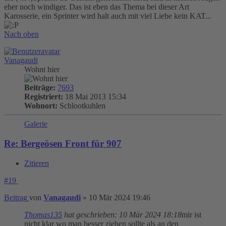
eher noch windiger. Das ist eben das Thema bei dieser Art
Karosserie, ein Sprinter wird halt auch mit viel Liebe kein KAT...
Nach oben
Vanagaudi
Wohnt hier
Beiträge:
7693
Registriert:
18 Mai 2013 15:34
Wohnort:
Schlootkuhlen
Galerie
Re: Bergeösen Front für 907
Zitieren
#19
Beitrag
von
Vanagaudi
»
10 Mär 2024 19:46
Thomas135
hat geschrieben:
10 Mär 2024 18:18
mir ist
nicht klar wo man besser ziehen sollte als an den