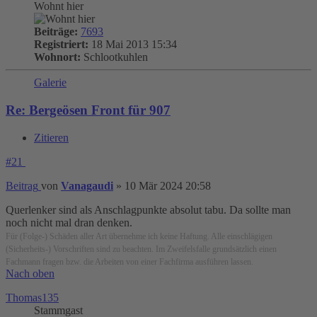
Wohnt hier
Beiträge:
7693
Registriert:
18 Mai 2013 15:34
Wohnort:
Schlootkuhlen
Galerie
Re: Bergeösen Front für 907
Zitieren
#21
Beitrag
von
Vanagaudi
»
10 Mär 2024 20:58
Querlenker sind als Anschlagpunkte absolut tabu. Da sollte man
noch nicht mal dran denken.
Für (Folge-) Schäden aller Art übernehme ich keine Haftung. Alle einschlägigen
(Sicherheits-) Vorschriften sind zu beachten. Im Zweifelsfalle grundsätzlich einen
Fachmann fragen bzw. die Arbeiten von einer Fachfirma ausführen lassen.
Nach oben
Thomas135
Stammgast