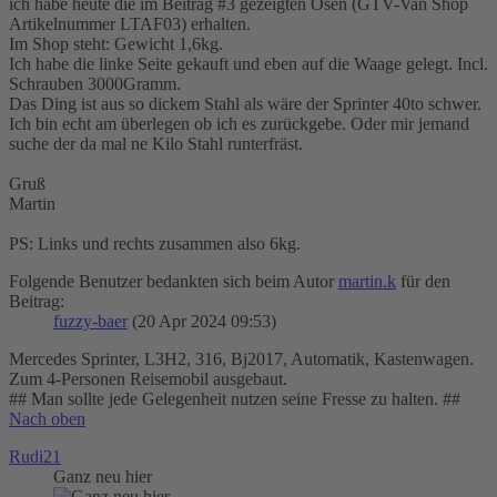
ich habe heute die im Beitrag #3 gezeigten Ösen (GTV-Van Shop
Artikelnummer LTAF03) erhalten.
Im Shop steht: Gewicht 1,6kg.
Ich habe die linke Seite gekauft und eben auf die Waage gelegt. Incl.
Schrauben 3000Gramm.
Das Ding ist aus so dickem Stahl als wäre der Sprinter 40to schwer.
Ich bin echt am überlegen ob ich es zurückgebe. Oder mir jemand
suche der da mal ne Kilo Stahl runterfräst.
Gruß
Martin
PS: Links und rechts zusammen also 6kg.
Folgende Benutzer bedankten sich beim Autor
martin.k
für den
Beitrag:
fuzzy-baer
(20 Apr 2024 09:53)
Mercedes Sprinter, L3H2, 316, Bj2017, Automatik, Kastenwagen.
Zum 4-Personen Reisemobil ausgebaut.
## Man sollte jede Gelegenheit nutzen seine Fresse zu halten. ##
Nach oben
Rudi21
Ganz neu hier