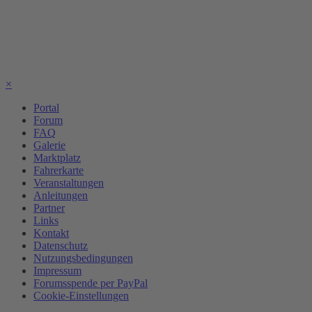
×
Portal
Forum
FAQ
Galerie
Marktplatz
Fahrerkarte
Veranstaltungen
Anleitungen
Partner
Links
Kontakt
Datenschutz
Nutzungsbedingungen
Impressum
Forumsspende per PayPal
Cookie-Einstellungen