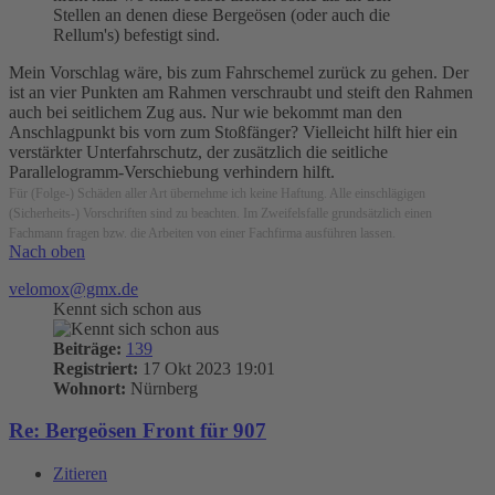
Stellen an denen diese Bergeösen (oder auch die
Rellum's) befestigt sind.
Mein Vorschlag wäre, bis zum Fahrschemel zurück zu gehen. Der
ist an vier Punkten am Rahmen verschraubt und steift den Rahmen
auch bei seitlichem Zug aus. Nur wie bekommt man den
Anschlagpunkt bis vorn zum Stoßfänger? Vielleicht hilft hier ein
verstärkter Unterfahrschutz, der zusätzlich die seitliche
Parallelogramm-Verschiebung verhindern hilft.
Für (Folge-) Schäden aller Art übernehme ich keine Haftung. Alle einschlägigen
(Sicherheits-) Vorschriften sind zu beachten. Im Zweifelsfalle grundsätzlich einen
Fachmann fragen bzw. die Arbeiten von einer Fachfirma ausführen lassen.
Nach oben
velomox@gmx.de
Kennt sich schon aus
Beiträge:
139
Registriert:
17 Okt 2023 19:01
Wohnort:
Nürnberg
Re: Bergeösen Front für 907
Zitieren