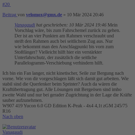
#20
Beitrag
von
velomox@gmx.de
»
10 Mär 2024 20:46
Vanagaudi
hat geschrieben:
10 Mär 2024 19:46
Mein
Vorschlag wäre, bis zum Fahrschemel zurück zu gehen.
Der ist an vier Punkten am Rahmen verschraubt und
steift den Rahmen auch bei seitlichem Zug aus. Nur
wie bekommt man den Anschlagpunkt bis vorn zum
Stoßfänger? Vielleicht hilft hier ein verstärkter
Unterfahrschutz, der zusätzlich die seitliche
Parallelogramm-Verschiebung verhindern hilft.
Ich bin ein Fan langer, nicht kinetischer, Seile zur Bergung nach
vorne. Wie von dir vorgeschlagen läßt sich damit gut arbeiten. Wie
stabil sind die Querlenker beim Sprinter? Auch da wären die
Kraftübertragung gut. Alle Lösungen mit Bergeösen sind imho
zweite Wahl und nur bei gerader Zugrichtung in der Lage die Kräfte
sauber aufzunehmen.
W907 419 Yucon 6.0 GD Edition K-Peak - 4x4 4,1t zGM 245/75
R16
Nach oben
Vanagaudi