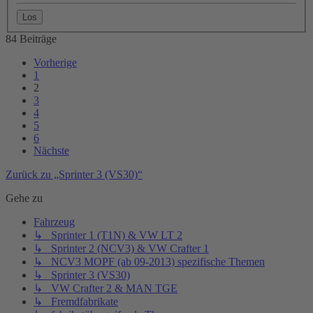
84 Beiträge
Vorherige
1
2
3
4
5
6
Nächste
Zurück zu „Sprinter 3 (VS30)“
Gehe zu
Fahrzeug
↳ Sprinter 1 (T1N) & VW LT 2
↳ Sprinter 2 (NCV3) & VW Crafter 1
↳ NCV3 MOPF (ab 09-2013) spezifische Themen
↳ Sprinter 3 (VS30)
↳ VW Crafter 2 & MAN TGE
↳ Fremdfabrikate