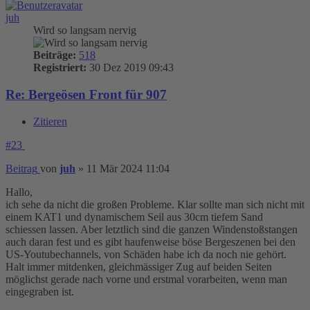
juh
Wird so langsam nervig
Beiträge:
518
Registriert:
30 Dez 2019 09:43
Re: Bergeösen Front für 907
Zitieren
#23
Beitrag
von
juh
»
11 Mär 2024 11:04
Hallo,
ich sehe da nicht die großen Probleme. Klar sollte man sich nicht mit
einem KAT1 und dynamischem Seil aus 30cm tiefem Sand
schiessen lassen. Aber letztlich sind die ganzen Windenstoßstangen
auch daran fest und es gibt haufenweise böse Bergeszenen bei den
US-Youtubechannels, von Schäden habe ich da noch nie gehört.
Halt immer mitdenken, gleichmässiger Zug auf beiden Seiten
möglichst gerade nach vorne und erstmal vorarbeiten, wenn man
eingegraben ist.