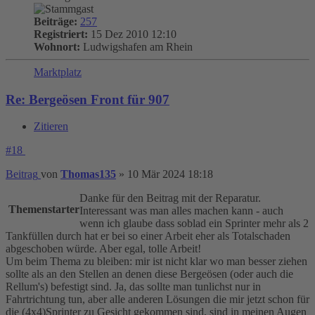
Beiträge:
257
Registriert:
15 Dez 2010 12:10
Wohnort:
Ludwigshafen am Rhein
Marktplatz
Re: Bergeösen Front für 907
Zitieren
#18
Beitrag
von
Thomas135
»
10 Mär 2024 18:18
Danke für den Beitrag mit der Reparatur.
Themenstarter
Interessant was man alles machen kann - auch
wenn ich glaube dass soblad ein Sprinter mehr als 2
Tankfüllen durch hat er bei so einer Arbeit eher als Totalschaden
abgeschoben würde. Aber egal, tolle Arbeit!
Um beim Thema zu bleiben: mir ist nicht klar wo man besser ziehen
sollte als an den Stellen an denen diese Bergeösen (oder auch die
Rellum's) befestigt sind. Ja, das sollte man tunlichst nur in
Fahrtrichtung tun, aber alle anderen Lösungen die mir jetzt schon für
die (4x4)Sprinter zu Gesicht gekommen sind, sind in meinen Augen