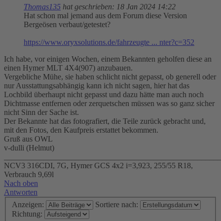
Thomas135
hat geschrieben:
18 Jan 2024 14:22
Hat schon mal jemand aus dem Forum diese Version
Bergeösen verbaut/getestet?
https://www.oryxsolutions.de/fahrzeugte ... nter?c=352
Ich habe, vor einigen Wochen, einem Bekannten geholfen diese an
einen Hymer MLT 4X4(907) anzubauen.
Vergebliche Mühe, sie haben schlicht nicht gepasst, ob generell oder
nur Ausstattungsabhängig kann ich nicht sagen, hier hat das
Lochbild überhaupt nicht gepasst und dazu hätte man auch noch
Dichtmasse entfernen oder zerquetschen müssen was so ganz sicher
nicht Sinn der Sache ist.
Der Bekannte hat das fotografiert, die Teile zurück gebracht und,
mit den Fotos, den Kaufpreis erstattet bekommen.
Gruß aus OWL
v-dulli (Helmut)
_______________________________________________________
NCV3 316CDI, 7G, Hymer GCS 4x2 i=3,923, 255/55 R18,
Verbrauch 9,69l
Nach oben
Antworten
Anzeigen:
Sortiere nach:
Richtung: