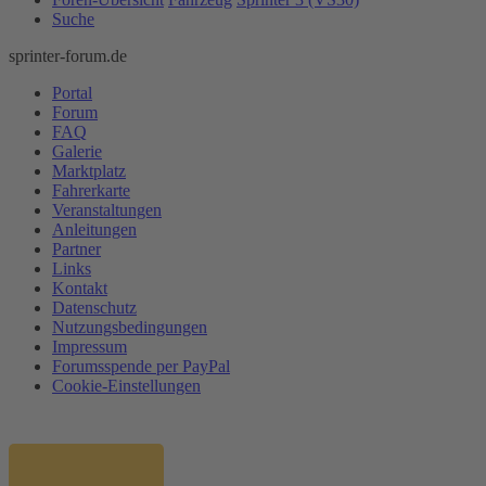
Suche
sprinter-forum.de
Portal
Forum
FAQ
Galerie
Marktplatz
Fahrerkarte
Veranstaltungen
Anleitungen
Partner
Links
Kontakt
Datenschutz
Nutzungsbedingungen
Impressum
Forumsspende per PayPal
Cookie-Einstellungen