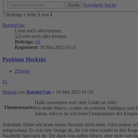
Erweiterte Suche
Suche
7 Beiträge • Seite
1
von
1
BobderVan
Lernt noch alles kennen
Beiträge:
16
Registriert:
18 Mai 2023 01:11
Problem Hecktür
Zitieren
#1
Beitrag
von
BobderVan
»
18 Mai 2023 01:18
Hallo zusammen und viele Grüße an Alle!
Themenstarter
Ich heiße Marco, wohne im schönen Tübibgen und fa
haben, oder es ist wie beim Fensterputzer des Empire
Jedenfalls öffnet seit heute meine Hecktür nicht mehr. Alles andere sc
reingeschaut. Es war eine Stange ab, die ich oben wieder in den Kuge
Nachhilfe lässt sich die Tür dann von außen öffnen, aber nicht von 