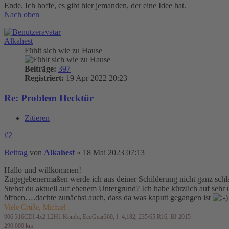
Ende. Ich hoffe, es gibt hier jemanden, der eine Idee hat.
Nach oben
Alkahest
Fühlt sich wie zu Hause
Beiträge:
397
Registriert:
19 Apr 2022 20:23
Re: Problem Hecktür
Zitieren
#2
Beitrag
von
Alkahest
»
18 Mai 2023 07:13
Hallo und willkommen!
Zugegebenermaßen werde ich aus deiner Schilderung nicht ganz schlau
Stehst du aktuell auf ebenem Untergrund? Ich habe kürzlich auf seh
öffnen….dachte zunächst auch, dass da was kaputt gegangen ist
Viele Grüße, Michael
906 316CDI 4x2 L2H1 Kombi, EcoGear360, I=4,182, 235/65 R16, BJ 2015
290.000 km