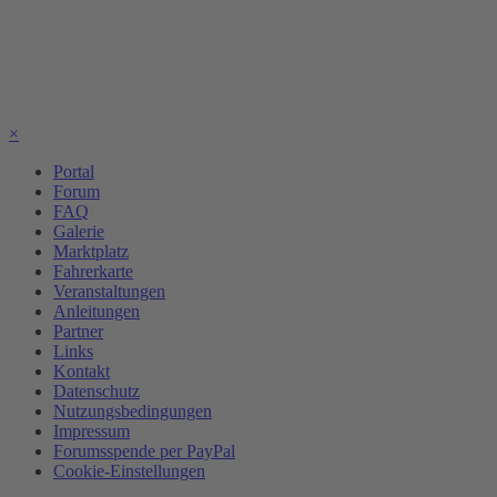
×
Portal
Forum
FAQ
Galerie
Marktplatz
Fahrerkarte
Veranstaltungen
Anleitungen
Partner
Links
Kontakt
Datenschutz
Nutzungsbedingungen
Impressum
Forumsspende per PayPal
Cookie-Einstellungen