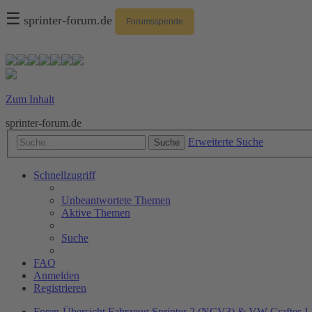
☰
sprinter-forum.de
Forumsspende
Zum Inhalt
sprinter-forum.de
Erweiterte Suche
Suche
Schnellzugriff
Unbeantwortete Themen
Aktive Themen
Suche
FAQ
Anmelden
Registrieren
Foren-Übersicht
Fahrzeug
Sprinter 2 (NCV3) & VW Crafter 1