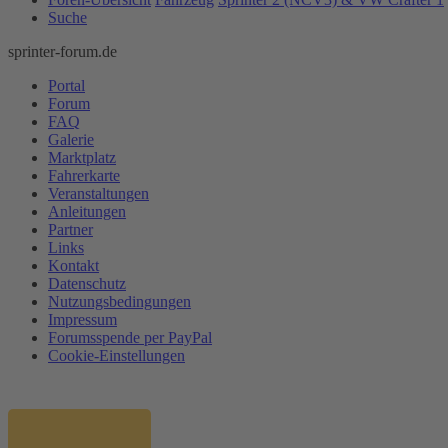
Suche
sprinter-forum.de
Portal
Forum
FAQ
Galerie
Marktplatz
Fahrerkarte
Veranstaltungen
Anleitungen
Partner
Links
Kontakt
Datenschutz
Nutzungsbedingungen
Impressum
Forumsspende per PayPal
Cookie-Einstellungen