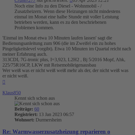
Crafter277
hat geschrieben:
05 Apr 2023 12:21
Noch eine Info zu den Diesel - Wohnmobil - /
Zusatzheizern. Wenn diese Heizungen nicht mindestens
einmal im Monat eine halbe Stunde mit voller Leistung
betrieben werden, kann es zu den beschriebenen
Problemen kommen.
'Einmal im Monat etwa 10 Minuten laufen lassen' sagt die
Bedienungsanleitung zum 906 (die im Zweifel ein zu hohes
Pingeligkeitslevel vorgibt). Etwa 10 Minuten im Quartal reicht nach
meiner Erfahrung auch.
313CDI, 7G-tronic plus, I=3,923, L2H2 , Bj 5/2016 Mopf, Ahk,
225/75R16CP, LKW mit Reisemobileigenausbau
Wer weiß was er nicht weiß weiß mehr als der, der nicht weiß was
er nicht weiß.
Nach
oben
Klaus850
Kennt sich schon aus
Beiträge:
60
Registriert:
13 Jan 2023 06:57
Wohnort:
Durmersheim
Re: Warmwasserzusatzheizung reparieren o