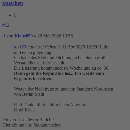
tauschen
Zitieren
#12
Beitrag
von
Klaus850
»
26 Mär 2026 13:56
los123
hat geschrieben:
01 Apr 2023 12:58
Hallo
und einen guten Tag.
Ich habe das Sieb und Dichtungen bei einem großen
Versanddienstleister bestellt.
Die Lieferung kommt nächste Woche und zu ca. 6€.
Dann geht die Reparatur los... Ich werde vom
Ergebnis berichten.
Wegen der Nachfrage zu meinem Standort: Nordosten
von Berlin-Stadt
Und Danke für die hilfreichen Antworten.
Gruß Klaus
Ich vermisse diesen Bericht!
Hier könnte ihre Signatur stehen.