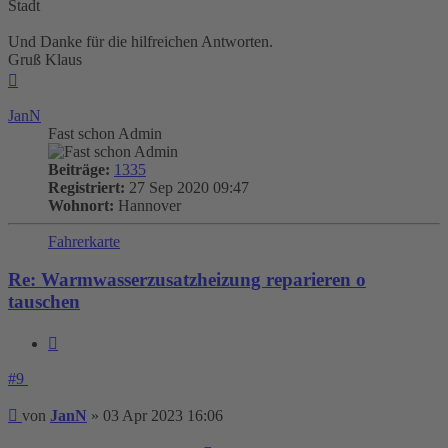
Stadt
Und Danke für die hilfreichen Antworten.
Gruß Klaus
Nach
oben
JanN
Fast schon Admin
Beiträge:
1335
Registriert:
27 Sep 2020 09:47
Wohnort:
Hannover
Fahrerkarte
Re: Warmwasserzusatzheizung reparieren o
tauschen
Zitieren
#9
Beitrag
von
JanN
»
03 Apr 2023 16:06