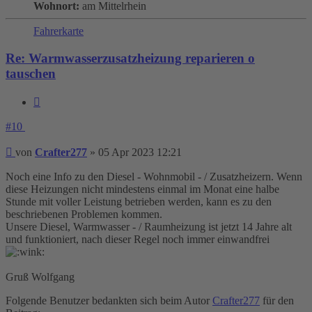
Wohnort:
am Mittelrhein
Fahrerkarte
Re: Warmwasserzusatzheizung reparieren o
tauschen
Zitieren
#10
Beitrag
von
Crafter277
»
05 Apr 2023 12:21
Noch eine Info zu den Diesel - Wohnmobil - / Zusatzheizern. Wenn
diese Heizungen nicht mindestens einmal im Monat eine halbe
Stunde mit voller Leistung betrieben werden, kann es zu den
beschriebenen Problemen kommen.
Unsere Diesel, Warmwasser - / Raumheizung ist jetzt 14 Jahre alt
und funktioniert, nach dieser Regel noch immer einwandfrei
Gruß Wolfgang
Folgende Benutzer bedankten sich beim Autor
Crafter277
für den