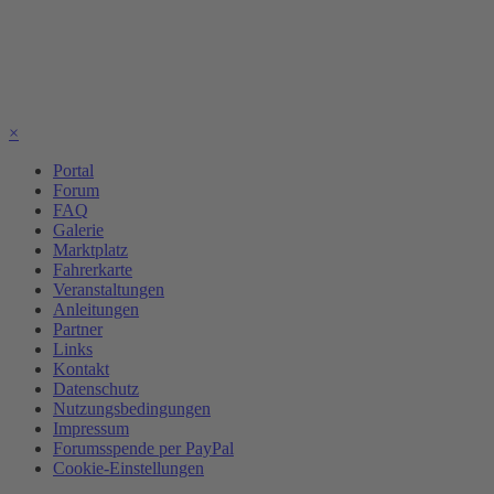
×
Portal
Forum
FAQ
Galerie
Marktplatz
Fahrerkarte
Veranstaltungen
Anleitungen
Partner
Links
Kontakt
Datenschutz
Nutzungsbedingungen
Impressum
Forumsspende per PayPal
Cookie-Einstellungen