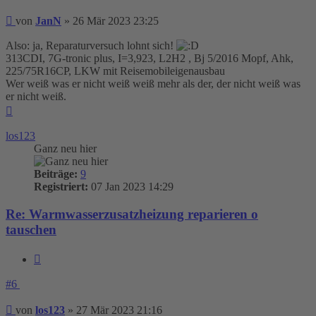
Beitrag
von
JanN
»
26 Mär 2023 23:25
Also: ja, Reparaturversuch lohnt sich!
313CDI, 7G-tronic plus, I=3,923, L2H2 , Bj 5/2016 Mopf, Ahk,
225/75R16CP, LKW mit Reisemobileigenausbau
Wer weiß was er nicht weiß weiß mehr als der, der nicht weiß was
er nicht weiß.
Nach
oben
los123
Ganz neu hier
Beiträge:
9
Registriert:
07 Jan 2023 14:29
Re: Warmwasserzusatzheizung reparieren o
tauschen
Zitieren
#6
Beitrag
von
los123
»
27 Mär 2023 21:16