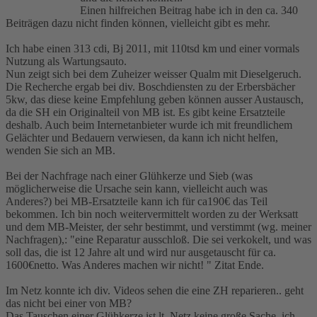
Einen hilfreichen Beitrag habe ich in den ca. 340
Beiträgen dazu nicht finden können, vielleicht gibt es mehr.
Ich habe einen 313 cdi, Bj 2011, mit 110tsd km und einer vormals
Nutzung als Wartungsauto.
Nun zeigt sich bei dem Zuheizer weisser Qualm mit Dieselgeruch.
Die Recherche ergab bei div. Boschdiensten zu der Erbersbächer
5kw, das diese keine Empfehlung geben können ausser Austausch,
da die SH ein Originalteil von MB ist. Es gibt keine Ersatzteile
deshalb. Auch beim Internetanbieter wurde ich mit freundlichem
Gelächter und Bedauern verwiesen, da kann ich nicht helfen,
wenden Sie sich an MB.
Bei der Nachfrage nach einer Glühkerze und Sieb (was
möglicherweise die Ursache sein kann, vielleicht auch was
Anderes?) bei MB-Ersatzteile kann ich für ca190€ das Teil
bekommen. Ich bin noch weitervermittelt worden zu der Werksatt
und dem MB-Meister, der sehr bestimmt, und verstimmt (wg. meiner
Nachfragen),: "eine Reparatur ausschloß. Die sei verkokelt, und was
soll das, die ist 12 Jahre alt und wird nur ausgetauscht für ca.
1600€netto. Was Anderes machen wir nicht! " Zitat Ende.
Im Netz konnte ich div. Videos sehen die eine ZH reparieren.. geht
das nicht bei einer von MB?
Das Tauschen einer Glühkerze ist lt. Netz keine große Sache, ich