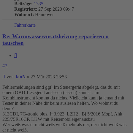
Beiträge:
1335
Registriert:
27 Sep 2020 09:47
Wohnort:
Hannover
Fahrerkarte
Re: Warmwasserzusatzheizung reparieren o
tauschen
Zitieren
#7
Beitrag
von
JanN
»
27 Mär 2023 23:53
Fehlermeldungen sind ggf. Im Steuergerät abgelegt, das du mit
einem OBD-Lesegerät auslesen (lassen) kannst - im
Kombiinstrument kommt da nichts. Vielleicht kann ja jemand mit
Tester in deiner Nähe dir beim auslesen helfen. Wo wohnst du
denn?
313CDI, 7G-tronic plus, I=3,923, L2H2 , Bj 5/2016 Mopf, Ahk,
225/75R16CP, LKW mit Reisemobileigenausbau
Wer weiß was er nicht weiß weiß mehr als der, der nicht weiß was
er nicht weiß.