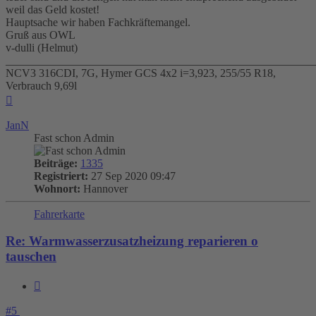
weil das Geld kostet!
Hauptsache wir haben Fachkräftemangel.
Gruß aus OWL
v-dulli (Helmut)
_______________________________________________________
NCV3 316CDI, 7G, Hymer GCS 4x2 i=3,923, 255/55 R18,
Verbrauch 9,69l
Nach
oben
JanN
Fast schon Admin
Beiträge:
1335
Registriert:
27 Sep 2020 09:47
Wohnort:
Hannover
Fahrerkarte
Re: Warmwasserzusatzheizung reparieren o
tauschen
Zitieren
#5