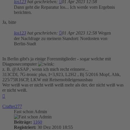
los123
hat geschrieben:
01 Apr 2023 12:58
Dann geht die Reparatur los... Ich werde vom Ergebnis
berichten.
Ja, bitte
los123
hat geschrieben:
01 Apr 2023 12:58
Wegen
der Nachfrage zu meinem Standort: Nordosten von
Berlin-Stadt
In Berlin gibt's ja einige Forenmitglieder - sogar welche mit
Diagnosecomputer
z. B. @ASAP , wenn ich mich recht erinnere...
313CDI, 7G-tronic plus, I=3,923, L2H2 , Bj 5/2016 Mopf, Ahk,
225/75R16CP, LKW mit Reisemobileigenausbau
Wer weiß was er nicht weiß weiß mehr als der, der nicht weiß was
er nicht weiß.
Nach
oben
Crafter277
Fast schon Admin
Beiträge:
1160
Registriert:
30 Dez 2010 18:55