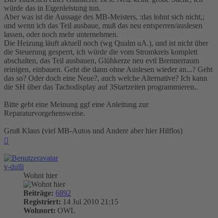
würde das in Eigenleistung tun.
Aber was ist die Aussage des MB-Meisters, :das lohnt sich nicht,;
und wenn ich das Teil ausbaue, muß das neu entsperren/auslesen
lassen, oder noch mehr unternehmen.
Die Heizung läuft aktuell noch (wg Qualm uA.), und ist nicht über
die Steuerung gesperrt, ich würde die vom Stromkreis komplett
abschalten, das Teil ausbauen, Glühkerze neu evtl Brennerraum
reinigen, einbauen. Geht die dann ohne Auslesen wieder an...? Geht
das so? Oder doch eine Neue?, auch welche Alternative? Ich kann
die SH über das Tachodisplay auf 3Startzeiten programmieren..
Bitte gebt eine Meinung ggf eine Anleitung zur
Reparaturvorgehensweise.
Gruß Klaus (viel MB-Autos und Andere aber hier Hilflos)
Nach
oben
v-dulli
Wohnt hier
Beiträge:
6892
Registriert:
14 Jul 2010 21:15
Wohnort:
OWL