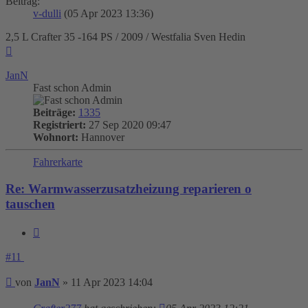
Beitrag:
v-dulli
(05 Apr 2023 13:36)
2,5 L Crafter 35 -164 PS / 2009 / Westfalia Sven Hedin
Nach
oben
JanN
Fast schon Admin
Beiträge:
1335
Registriert:
27 Sep 2020 09:47
Wohnort:
Hannover
Fahrerkarte
Re: Warmwasserzusatzheizung reparieren o
tauschen
Zitieren
#11
Beitrag
von
JanN
»
11 Apr 2023 14:04