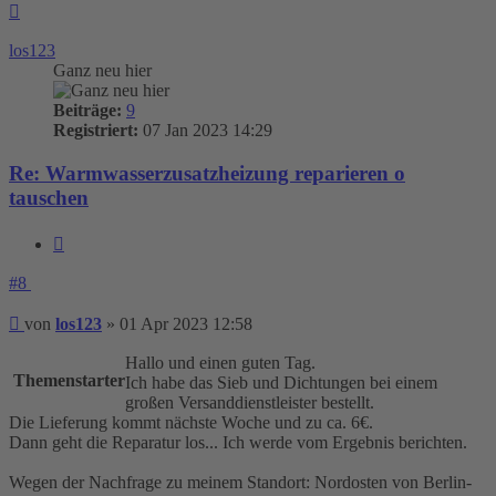
Nach
oben
los123
Ganz neu hier
Beiträge:
9
Registriert:
07 Jan 2023 14:29
Re: Warmwasserzusatzheizung reparieren o
tauschen
Zitieren
#8
Beitrag
von
los123
»
01 Apr 2023 12:58
Hallo und einen guten Tag.
Themenstarter
Ich habe das Sieb und Dichtungen bei einem
großen Versanddienstleister bestellt.
Die Lieferung kommt nächste Woche und zu ca. 6€.
Dann geht die Reparatur los... Ich werde vom Ergebnis berichten.
Wegen der Nachfrage zu meinem Standort: Nordosten von Berlin-