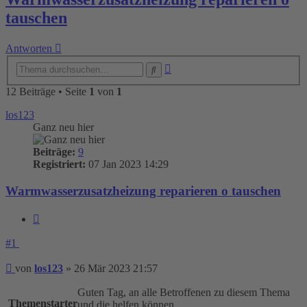
tauschen
Antworten
Erweiterte
Suche
Suche
12 Beiträge • Seite
1
von
1
los123
Ganz neu hier
Beiträge:
9
Registriert:
07 Jan 2023 14:29
Warmwasserzusatzheizung reparieren o tauschen
Zitieren
#1
Beitrag
von
los123
»
26 Mär 2023 21:57
Guten Tag, an alle Betroffenen zu diesem Thema
Themenstarter
und die helfen können.