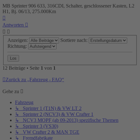
MB Sprinter 906 633, 316CDI, Schalter, geschlossener Kasten, L2
H1, Bj. 06/13, 275.000Km
Nach
oben
Antworten
Anzeigen:
Sortiere nach:
Richtung:
12 Beiträge • Seite
1
von
1
Zurück zu „Fahrzeug - FAQ“
Gehe zu
Fahrzeug
↳ Sprinter 1 (T1N) & VW LT 2
↳ Sprinter 2 (NCV3) & VW Crafter 1
↳ NCV3 MOPF (ab 09-2013) spezifische Themen
↳ Sprinter 3 (VS30)
↳ VW Crafter 2 & MAN TGE
↳ Fremdfabrikate