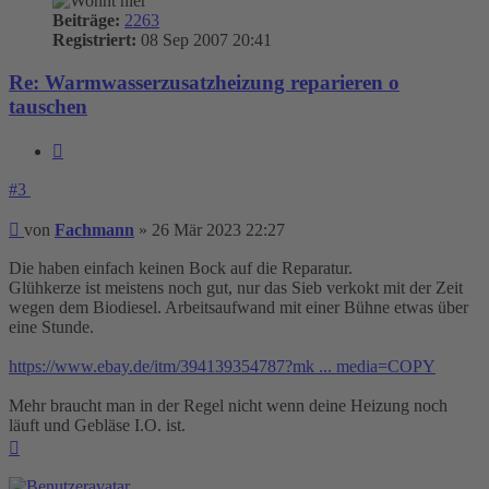
Beiträge:
2263
Registriert:
08 Sep 2007 20:41
Re: Warmwasserzusatzheizung reparieren o
tauschen
Zitieren
#3
Beitrag
von
Fachmann
»
26 Mär 2023 22:27
Die haben einfach keinen Bock auf die Reparatur.
Glühkerze ist meistens noch gut, nur das Sieb verkokt mit der Zeit
wegen dem Biodiesel. Arbeitsaufwand mit einer Bühne etwas über
eine Stunde.
https://www.ebay.de/itm/394139354787?mk ... media=COPY
Mehr braucht man in der Regel nicht wenn deine Heizung noch
läuft und Gebläse I.O. ist.
Nach
oben