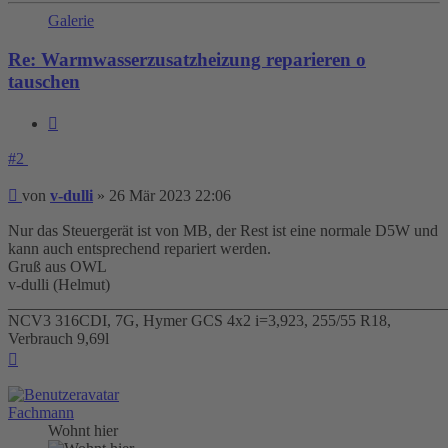
Galerie
Re: Warmwasserzusatzheizung reparieren o
tauschen
Zitieren
#2
Beitrag
von
v-dulli
»
26 Mär 2023 22:06
Nur das Steuergerät ist von MB, der Rest ist eine normale D5W und
kann auch entsprechend repariert werden.
Gruß aus OWL
v-dulli (Helmut)
_______________________________________________________
NCV3 316CDI, 7G, Hymer GCS 4x2 i=3,923, 255/55 R18,
Verbrauch 9,69l
Nach
oben
Fachmann
Wohnt hier