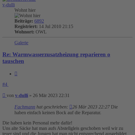
v-dulli
Wohnt hier
Beiträge:
6892
Registriert:
14 Jul 2010 21:15
Wohnort:
OWL
Galerie
Re: Warmwasserzusatzheizung reparieren o
tauschen
Zitieren
#4
Beitrag
von
v-dulli
»
26 Mär 2023 22:31
Fachmann
hat geschrieben:
26 Mär 2023 22:27
Die
haben einfach keinen Bock auf die Reparatur.
Die haben kein Personal mehr dafür!
Uns alte Säcke hat man aufs Abstellgleis geschoben weil wir zu
teuer sind und die Jungen hat man nicht entsprechend ausgebildet