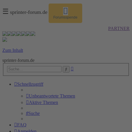
☰
sprinter-forum.de
Forumsspende
PARTNER
Zum Inhalt
sprinter-forum.de
Erweiterte
Suche
Suche
Schnellzugriff
Unbeantwortete Themen
Aktive Themen
Suche
FAQ
Anmelden