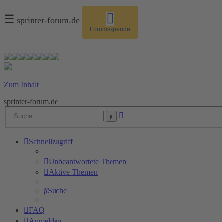
☰
sprinter-forum.de
Forumsspende
Zum Inhalt
sprinter-forum.de
Erweiterte
Suche
Suche
Schnellzugriff
Unbeantwortete Themen
Aktive Themen
Suche
FAQ
Anmelden