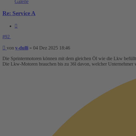
Galerie
Re: Service A
Zitieren
#92
Beitrag
von
v-dulli
»
04 Dez 2025 18:46
Die Sprintermotoren können mit dem gleichen Öl wie die Lkw befüllt w
Die Lkw-Motoren brauchen bis zu 36l davon, welcher Unternehmer 