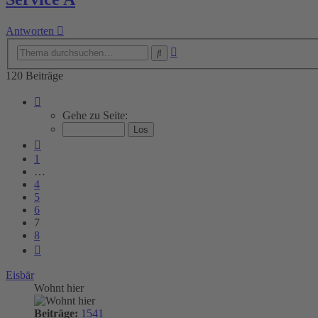
Antworten
Erweiterte
Suche
Suche
120 Beiträge
Seite
7
Gehe zu Seite:
von
8
Vorherige
1
…
4
5
6
7
8
Nächste
Eisbär
Wohnt hier
Beiträge:
1541