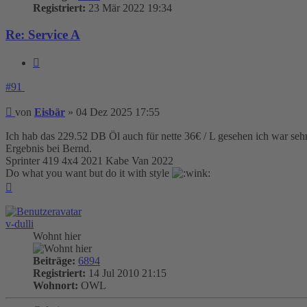
Registriert:
23 Mär 2022 19:34
Re: Service A
Zitieren
#91
Beitrag
von
Eisbär
»
04 Dez 2025 17:55
Ich hab das 229.52 DB Öl auch für nette 36€ / L gesehen ich war seh
Ergebnis bei Bernd.
Sprinter 419 4x4 2021 Kabe Van 2022
Do what you want but do it with style
Nach
oben
v-dulli
Wohnt hier
Beiträge:
6894
Registriert:
14 Jul 2010 21:15
Wohnort:
OWL