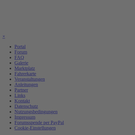
×
Portal
Forum
FAQ
Galerie
Marktplatz
Fahrerkarte
Veranstaltungen
Anleitungen
Partner
Links
Kontakt
Datenschutz
Nutzungsbedingungen
Impressum
Forumsspende per PayPal
Cookie-Einstellungen