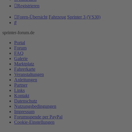
Registrieren
Foren-Übersicht
Fahrzeug
Sprinter 3 (VS30)
Suche
sprinter-forum.de
Portal
Forum
FAQ
Galerie
Marktplatz
Fahrerkarte
Veranstaltungen
Anleitungen
Partner
Links
Kontakt
Datenschutz
Nutzungsbedingungen
Impressum
Forumsspende per PayPal
Cookie-Einstellungen